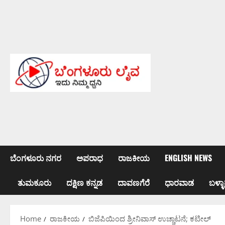
Skip
to
content
ಬೆಂಗಳೂರು ನಗರ
ಅಪರಾಧ
ರಾಜಕೀಯ
ENGLISH NEWS
ತುಮಕೂರು
ದಕ್ಷಿಣ ಕನ್ನಡ
ದಾವಣಗೆರೆ
ಧಾರವಾಡ
ಬಳ್ಳಾ
Home
ರಾಜಕೀಯ
ಬಿಜೆಪಿಯಿಂದ ಶ್ರೀನಿವಾಸ್ ಉಚ್ಚಾಟನೆ; ಕಟೀಲ್