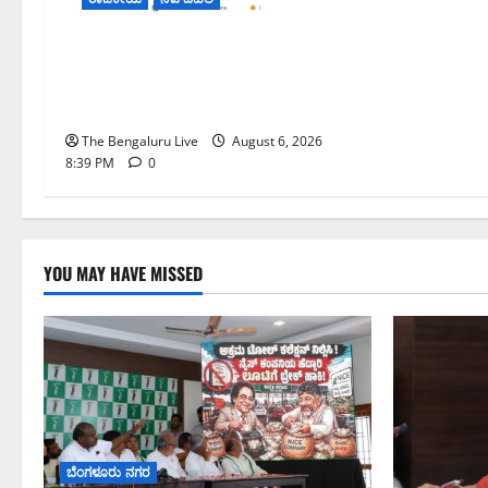
ಮೆಟಾ ಭಾರತದಲ್ಲಿ ತಮ್ಮ ಖಾತೆಗೆ
ನಿರ್ಬಂಧ ವಿಧಿಸಿದೆ ಎಂದು ಅರವಿಂದ್
ಕೇಜ್ರಿವಾಲ್ ಆರೋಪ
The Bengaluru Live
August 6, 2026
8:39 PM
0
YOU MAY HAVE MISSED
ಬೆಂಗಳೂರು ನಗರ