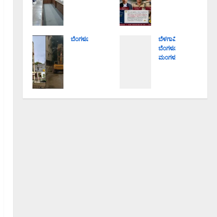
ಕ್ಷಿಣೆ
ಸಮ
ಸರ್ಕಾ
ವ್ಯಾಪ್ತಿ
ಸಾವಿ
ಸ್ಯೆಗಳಿ
ರಕ್ಕೆ
ಯಲ್ಲಿ
ನ
ಗೆ
ಎರ
ಪಿಒ
ಪ್ರಕರ
ಒಂ
ಬೆಂಗಳೂರು ನಗರ
ಬೆಳಗಾವಿ
ಡು
ಪಿ
ಣದ
ಹೂ
ಬೆಂಗಳೂರು ನಗರ
ದೇ
ವಾರ
ಗಣೇ
ಮಂಗಳೂರು
ಮಾದ
ಡಿಯ
ಕಡೆ
ಗಳ
ಶ
ಇಂ
ರಿ
ಲ್ಲಿ 40
ಪರಿ
ಗಡು
ಮೂ
ದು
ತನಿಖೆ
ವರ್ಷ
ಹಾರ:
ವು
ರ್ತಿಗ
ಕರಾ
:
ಹಳೆ
‘ನಾಗ
ನೀಡಿ
ಳ
ವಳಿ,
ಐಪಿ
ಯ
ರಿಕ
ದ
ತ
ದಕ್ಷಿಣ
ಎಸ್
ಶಿಥಿಲ
ಸಹಾ
ಎಚ್.
ಯಾ
ಒಳ
ಅಧಿ
ನೀರಿ
ಯ
ಡಿ.
ರಿಕೆ,
ನಾಡು
ಕಾರಿಗ
ನ
ಕೇಂ
ಕು
ಮಾ
ಕರ್ನಾ
ಳಾದ
ಟ್ಯಾಂ
ದ್ರ’
ಮಾರ
ರಾಟ
ಟಕದ
ಡಿ.
ಕ್
ಸ್ಥಾಪ
ಸ್ವಾಮಿ
ಮತ್ತು
ಲ್ಲಿ
ರೂ
ತೆರ
ನೆಗೆ
ವಿಸ
ಭಾರೀ
ಪಾ,
ವು;
ಬೆಂಗ
ರ್ಜನೆ
August
–ಅತಿ
ಡಾ.
50ಕ್
ಳೂರು
ನಿಷೇ
8,
ಭಾರೀ
ಅನು
ಕೂ
ಪೂರ್
ಧ
2026
ಮಳೆ
ಪ್
ಹೆಚ್ಚು
ವ
9:53