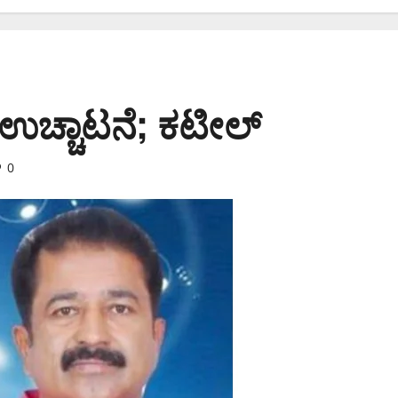
 ಉಚ್ಚಾಟನೆ; ಕಟೀಲ್
0