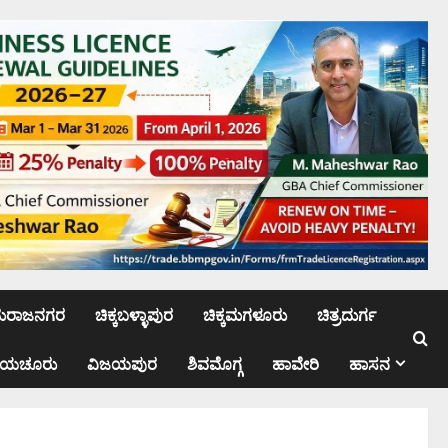
ಮರಾಜನಗರ
ಚಿಕ್ಕಬಳ್ಳಾಪುರ
ಚಿಕ್ಕಮಗಳೂರು
ಚಿತ್ರದುರ್ಗ
ಾಯಚೂರು
ವಿಜಯಪುರ
ಶಿವಮೊಗ್ಗ
ಹಾವೇರಿ
ಹಾಸನ