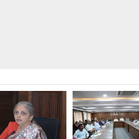
ಶಂಖ,
ಆಮೆ
ವಿಗ್ರಹ
ನೀಡಿದ
ಇನ್ಫೋಸಿಸ್
ನಾರಾಯಣಮೂರ್ತಿ
ದಂಪತಿ