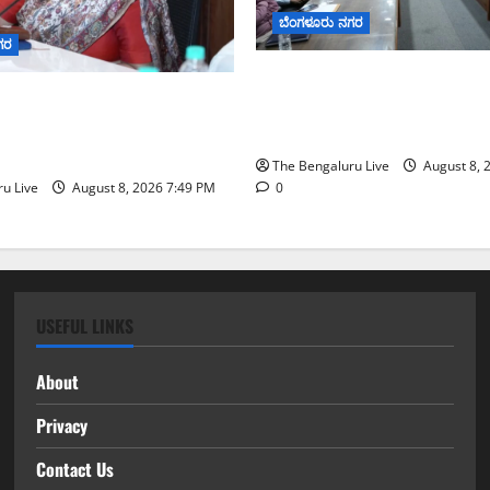
ಬೆಂಗಳೂರು ನಗರ
ಗರ
ನಾಗರಿಕರ ಸಮಸ್ಯೆಗಳಿಗೆ ಒಂದೇ ಕ
 2026: ಜಿಬಿಎ ವ್ಯಾಪ್ತಿಯಲ್ಲಿ
‘ನಾಗರಿಕ ಸಹಾಯ ಕೇಂದ್ರ’ ಸ್ಥಾಪನೆ
ಶ ಮೂರ್ತಿಗಳ ತಯಾರಿಕೆ, ಮಾರಾಟ
ಬೆಂಗಳೂರು ಪೂರ್ವ ನಗರ ಪಾಲಿಕೆ
ಜನೆ ನಿಷೇಧ
The Bengaluru Live
August 8, 
u Live
August 8, 2026 7:49 PM
0
USEFUL LINKS
About
Privacy
Contact Us