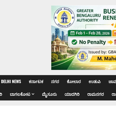
DELHI NEWS
ಕರ್ನಾಟಕ
ನಗರ
ಕೋಲಾರ
ಉಡುಪಿ
ಚಾ
ರಿ
ಬಾಗಲಕೋಟ
ಮೈಸೂರು
ಯಾದಗಿರಿ
ರಾಮನಗರ
ರ