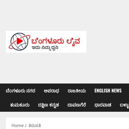
Skip
to
content
ಬೆಂಗಳೂರು ನಗರ
ಅಪರಾಧ
ರಾಜಕೀಯ
ENGLISH NEWS
ತುಮಕೂರು
ದಕ್ಷಿಣ ಕನ್ನಡ
ದಾವಣಗೆರೆ
ಧಾರವಾಡ
ಬಳ್ಳಾ
Home
ತಿರುಪತಿ