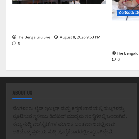
ನೈಸ್ ರಸ್ತೆಯಲ್ಲಿ ಟೋಲ್ ಕಟ್ಟಬೇಡಿ: ರಾಜ್ಯ
ಬೆಂಗಳೂರು ನ
ಸರ್ಕಾರಕ್ಕೆ ಎರಡು ವಾರಗಳ ಗಡುವು ನೀಡಿದ
ಎಚ್.ಡಿ. ಕುಮಾರಸ್ವಾಮಿ
ಗಣೇಶ ಚತುರ್ಥಿ
ಪಿಒಪಿ ಗಣೇ
The Bengaluru Live
August 8, 2026 9:53 PM
ಮತ್ತು ವಿಸರ್
0
The Bengalur
0
ABOUT US
ಬೆಂಗಳೂರು ಲೈವ್ ಇಂಗ್ಲಿಷ್ ಮತ್ತು ಕನ್ನಡ ಭಾಷೆಯಲ್ಲಿ ಸುದ್ದಿಗಳನ್ನು
ಪ್ರಕಟಿಸುವ ಸ್ಥಳೀಯ ಡಿಜಿಟಲ್ ಮಾಧ್ಯಮ ಸಂಸ್ಥೆಗಳಲ್ಲಿ ಒಂದಾಗಿದೆ.
ನಮ್ಮ ಸುದ್ದಿ ವೆಬ್‌ಸೈಟ್‌ಗಳ ಮೂಲಕ ಅಂತರ್ಜಾಲದಲ್ಲಿ ನಾವು
ಅತಿದೊಡ್ಡ ಸ್ಥಳೀಯ ಸುದ್ದಿ ಪೂರೈಕೆದಾರರಲ್ಲಿ ಒಬ್ಬರಾಗಿದ್ದೇವೆ.