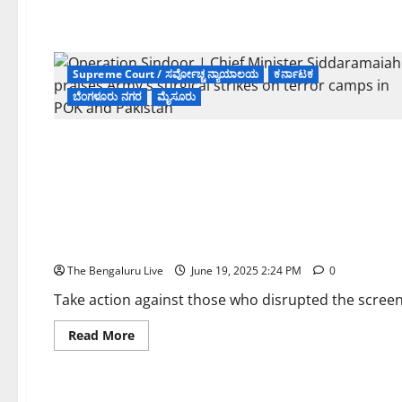
ಹತ್ಯೆ
ಪ್ರಕರಣ:
ನಟ
ದರ್ಶನ್‌ಗೆ
ಸುಪ್ರೀಂ
ಕೋರ್ಟ್
Supreme Court / ಸರ್ವೋಚ್ಚ ನ್ಯಾಯಾಲಯ
ಕರ್ನಾಟಕ
ಜಾಮೀನು
ಬೆಂಗಳೂರು ನಗರ
ಮೈಸೂರು
ರದ್ದು,
70ಕ್ಕೂ
ಹೆಚ್ಚು
ಸಾಕ್ಷಿಗಳ
ವಿಚಾರಣೆ
ಆರು
ತಿಂಗಳಲ್ಲಿ
ಪೂರ್ಣಗೊಳಿಸಲು
ಬೆಂಗಳೂರು ನಗರ
Supreme Court / ಸರ್ವೋಚ್ಚ ನ್ಯಾಯಾಲಯ
ಕರ್ನಾಟಕ
ಆದೇಶ
Thug Life: ‘ಥಗ್ ಲೈಫ್’ ಚಿತ್ರ ಪ್ರದರ್ಶನದಲ್ಲಿ ವ್ಯತಿಹಾರ ಮಾಡಿದವರ ವಿರುದ
The Bengaluru Live
June 19, 2025 2:24 PM
0
Take action against those who disrupted the screeni
Read
Read More
more
about
Thug
Life:
‘ಥಗ್