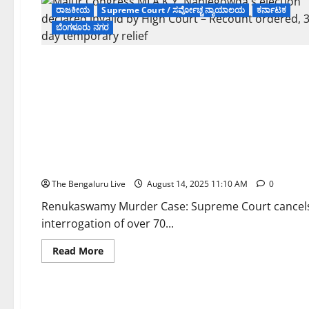
ರಾಜಕೀಯ
Supreme Court / ಸರ್ವೋಚ್ಚ ನ್ಯಾಯಾಲಯ
ಕರ್ನಾಟಕ
ಬೆಂಗಳೂರು ನಗರ
ಅಪರಾಧ
Supreme Court / ಸರ್ವೋಚ್ಚ ನ್ಯಾಯಾಲಯ
ನವ ದೆಹಲಿ
ಬೆ
Renukaswamy Murder Case: ರೇಣುಕಾಸ್ವಾಮಿ ಹತ್ಯೆ ಪ್ರಕರಣ: ನಟ ದರ್
ಆರು ತಿಂಗಳಲ್ಲಿ ಪೂರ್ಣಗೊಳಿಸಲು ಆದೇಶ
The Bengaluru Live
August 14, 2025 11:10 AM
0
Renukaswamy Murder Case: Supreme Court cancels b
interrogation of over 70...
Read
Read More
more
about
Renukaswamy
Murder
Case:
ರೇಣುಕಾಸ್ವಾಮಿ