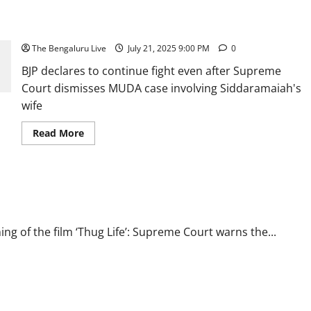
ಶಾಸಕ
ಸಂಬಂಧಿಸಿದ MUDA ಪ್ರಕರಣದಲ್ಲಿ ಸುಪ್ರೀಂ ತಿರಸ್ಕಾರದ ಬಳಿಕವೂ
ಕೆ.ವೈ.
ನಂಜೇಗೌಡ
ಬಿಜೆಪಿ ಹೋರಾಟ ಮುಂದುವರಿಸುವೆಂದು ಘೋಷಣೆ
ಅವರಿಗೆ
ಉಸಿರು
The Bengaluru Live
July 21, 2025 9:00 PM
0
ಬಿಟ್ಟ
ಅವಕಾಶ
BJP declares to continue fight even after Supreme
Court dismisses MUDA case involving Siddaramaiah's
wife
Read
Read More
more
about
Supreme
Court
dismisses
್ಧ ಕ್ರಮ ಕೈಗೊಳ್ಳಿ: ಸುಪ್ರೀಂ ಕೋರ್ಟ್ ರಾಜ್ಯ ಸರ್ಕಾರಕ್ಕೆ ಎಚ್ಚರಿಕೆ
MUDA
case:
ಸಿದ್ದರಾಮಯ್ಯ
ಪತ್ನಿಗೆ
ಸಂಬಂಧಿಸಿದ
ng of the film ‘Thug Life’: Supreme Court warns the...
MUDA
ಪ್ರಕರಣದಲ್ಲಿ
ಸುಪ್ರೀಂ
ತಿರಸ್ಕಾರದ
ಬಳಿಕವೂ
ಬಿಜೆಪಿ
ಹೋರಾಟ
ಮುಂದುವರಿಸುವೆಂದು