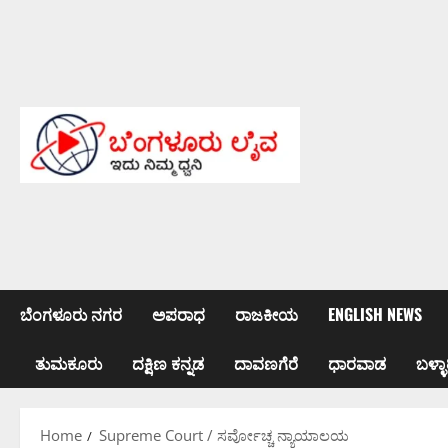
Skip
to
content
ಬೆಂಗಳೂರು ನಗರ
ಅಪರಾಧ
ರಾಜಕೀಯ
ENGLISH NEWS
ತುಮಕೂರು
ದಕ್ಷಿಣ ಕನ್ನಡ
ದಾವಣಗೆರೆ
ಧಾರವಾಡ
ಬಳ್ಳಾ
Home
Supreme Court / ಸರ್ವೋಚ್ಚ ನ್ಯಾಯಾಲಯ