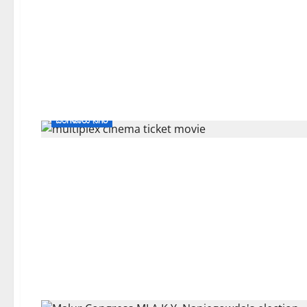
ಸಿನಿಮಾ
High Court/ಹೈಕೋರ್ಟ್
Supreme Court / ಸರ್ವೋಚ್ಚ ನ್ಯಾಯಾಲಯ
ನವ ದೆಹಲಿ
ಬೆಂಗಳೂರು ನಗರ