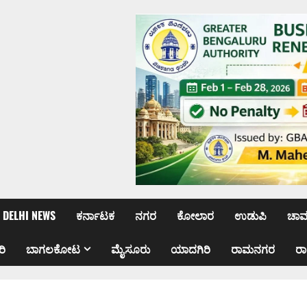
DELHI NEWS
ಕರ್ನಾಟಕ
ನಗರ
ಕೋಲಾರ
ಉಡುಪಿ
ಚಾ
ರಿ
ಬಾಗಲಕೋಟ
ಮೈಸೂರು
ಯಾದಗಿರಿ
ರಾಮನಗರ
ರ