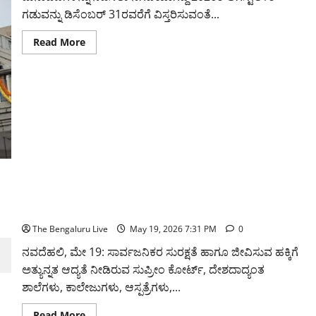
ಗಡುವನ್ನು ಡಿಸೆಂಬರ್ 31ರವರೆಗೆ ವಿಸ್ತರಿಸುವಂತೆ...
Read
Read More
more
about
ಗ್ರೇಟರ್
ಬೆಂಗಳೂರು
ಪ್ರಾಧಿಕಾರ
ಚುನಾವಣೆ
ಡಿಸೆಂಬರ್‌ವರೆಗೆ
ಮುಂದೂಡಲು
ಸುಪ್ರೀಂ
ಕೋರ್ಟ್‌ಗೆ
ರಾಜ್ಯ
ಸರ್ಕಾರ
ಮನವಿ;
ರಾಜಕೀಯ
ಚರ್ಚೆ
ಶಾಲೆಗಳು, ಆಸ್ಪತ್ರೆಗಳು, ರೈಲು ನಿಲ್ದಾಣಗಳಿಂದ ಬೀದಿ ನಾಯಿಗಳನ್ನು
ತೀವ್ರ
ತೆರವುಗೊಳಿಸುವ ಆದೇಶಕ್ಕೆ ಸುಪ್ರೀಂ ಕೋರ್ಟ್ ಮುದ್ರೆ
The Bengaluru Live
May 19, 2026 7:31 PM
0
ನವದೆಹಲಿ, ಮೇ 19: ಸಾರ್ವಜನಿಕರ ಸುರಕ್ಷತೆ ಹಾಗೂ ಜೀವಿಸುವ ಹಕ್ಕಿಗೆ
ಅತ್ಯುನ್ನತ ಆದ್ಯತೆ ನೀಡಿರುವ ಸುಪ್ರೀಂ ಕೋರ್ಟ್, ದೇಶದಾದ್ಯಂತ
ಶಾಲೆಗಳು, ಕಾಲೇಜುಗಳು, ಆಸ್ಪತ್ರೆಗಳು,...
Read
Read More