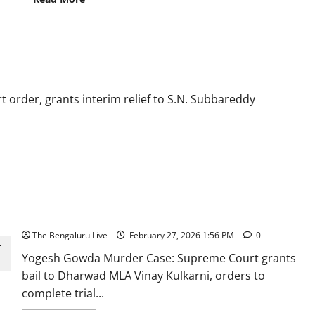
more
about
 ದೆಹಲಿ
ಬೆಂಗಳೂರು ನಗರ
ಶಾಲೆಗಳು,
ಆಸ್ಪತ್ರೆಗಳು,
ರೈಲು
ಸ್‌.ಎನ್‌. ಸುಬ್ಬಾರೆಡ್ಡಿಗೆ ಮಧ್ಯಂತರ ರಿಲೀಫ್
ನಿಲ್ದಾಣಗಳಿಂದ
ಬೀದಿ
ನಾಯಿಗಳನ್ನು
ತೆರವುಗೊಳಿಸುವ
ಆದೇಶಕ್ಕೆ
 order, grants interim relief to S.N. Subbareddy
ಸುಪ್ರೀಂ
ಕೋರ್ಟ್
ಮುದ್ರೆ
Yogesh Gowda Murder Case: ಧಾರವಾಡ ಶಾಸಕ ವಿನಯ್
ಕುಲಕರ್ಣಿಗೆ ಸುಪ್ರೀಂ ಕೋರ್ಟ್ ಜಾಮೀನು, 2 ತಿಂಗಳಲ್ಲಿ ವಿಚಾರಣೆ
ಪೂರ್ಣಗೊಳಿಸಲು ಸೂಚನೆ
The Bengaluru Live
February 27, 2026 1:56 PM
0
Yogesh Gowda Murder Case: Supreme Court grants
bail to Dharwad MLA Vinay Kulkarni, orders to
complete trial...