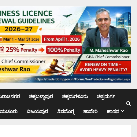
ಮರಾಜನಗರ
ಚಿಕ್ಕಬಳ್ಳಾಪುರ
ಚಿಕ್ಕಮಗಳೂರು
ಚಿತ್ರದುರ್ಗ
ಾಯಚೂರು
ವಿಜಯಪುರ
ಶಿವಮೊಗ್ಗ
ಹಾವೇರಿ
ಹಾಸನ