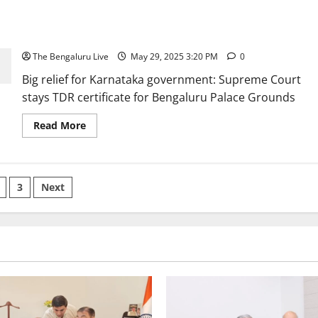
Bangalore Palace Ground TDR| ಕರ್ನಾಟಕ ಸರ್ಕಾರಕ್ಕೆ ಬಿಗ್ ರಿಲೀಫ್:
ಘೋಷಣೆ
ಬೆಂಗಳೂರು ಅರಮನೆ ಮೈದಾನಕ್ಕೆ ಸಂಬಂಧಿಸಿದ ಟಿಡಿಆರ್
ಪ್ರಮಾಣಪತ್ರಕ್ಕೆ ಸುಪ್ರೀಂ ಕೋರ್ಟ್ ತಡೆಯಾಜ್ಞೆ
The Bengaluru Live
May 29, 2025 3:20 PM
0
Big relief for Karnataka government: Supreme Court
stays TDR certificate for Bengaluru Palace Grounds
Read
Read More
more
about
Bangalore
Palace
Ground
s
TDR|
3
Next
ಕರ್ನಾಟಕ
ಸರ್ಕಾರಕ್ಕೆ
nation
ಬಿಗ್
ರಿಲೀಫ್:
ಬೆಂಗಳೂರು
ಅರಮನೆ
ಮೈದಾನಕ್ಕೆ
ಸಂಬಂಧಿಸಿದ
ಟಿಡಿಆರ್
ಪ್ರಮಾಣಪತ್ರಕ್ಕೆ
ಸುಪ್ರೀಂ
ಕೋರ್ಟ್
ತಡೆಯಾಜ್ಞೆ