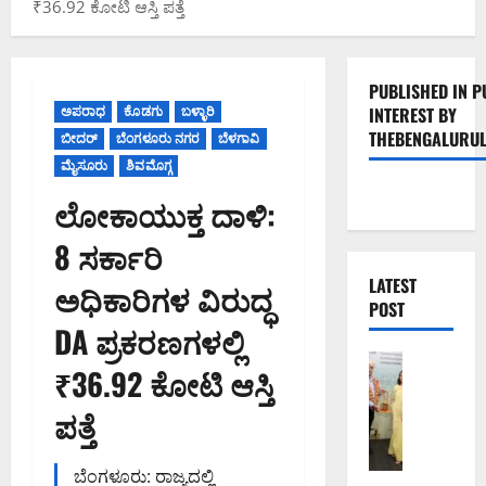
₹36.92 ಕೋಟಿ ಆಸ್ತಿ ಪತ್ತೆ
PUBLISHED IN P
ಅಪರಾಧ
ಕೊಡಗು
ಬಳ್ಳಾರಿ
INTEREST BY
THEBENGALURUL
ಬೀದರ್
ಬೆಂಗಳೂರು ನಗರ
ಬೆಳಗಾವಿ
ಮೈಸೂರು
ಶಿವಮೊಗ್ಗ
ಲೋಕಾಯುಕ್ತ ದಾಳಿ:
8 ಸರ್ಕಾರಿ
LATEST
ಅಧಿಕಾರಿಗಳ ವಿರುದ್ಧ
POST
DA ಪ್ರಕರಣಗಳಲ್ಲಿ
ಬೆಂಗಳೂರು 
₹36.92 ಕೋಟಿ ಆಸ್ತಿ
ಬೆಂ
ಗ
ಪತ್ತೆ
ಳೂ
ರು
ಬೆಂಗಳೂರು: ರಾಜ್ಯದಲ್ಲಿ
ನ