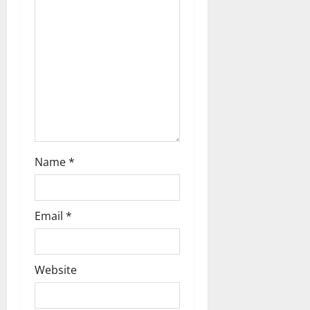
i
o
n
Name
*
Email
*
Website