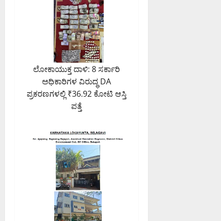
ಲೋಕಾಯುಕ್ತ ದಾಳಿ: 8 ಸರ್ಕಾರಿ
ಅಧಿಕಾರಿಗಳ ವಿರುದ್ಧ DA
ಪ್ರಕರಣಗಳಲ್ಲಿ ₹36.92 ಕೋಟಿ ಆಸ್ತಿ
ಪತ್ತೆ