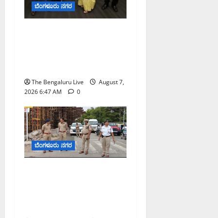
ಬೆಂಗಳೂರು ನಗರ
ಬೆಂಗಳೂರು ನಗರ ನೀರು
ನಿರ್ವಹಣಾ ಮಾದರಿ ಅಧ್ಯಯನಕ್ಕೆ
ಬಿ‌ಡಬ್ಲ್ಯು‌ಎಸ್‌ಎಸ್‌ಬಿಗೆ
ಮೇಘಾಲಯ ನಿಯೋಗ ಭೇಟಿ
The Bengaluru Live
August 7,
2026 6:47 AM
0
ಬೆಂಗಳೂರು ನಗರ
ಕೊರಮಂಗಲ ವಾಟರ್ ಟ್ಯಾಂಕ್
ಜಂಕ್ಷನ್‌ನಲ್ಲಿ ಸಂಚಾರ ಸುಧಾರಣೆ
ಪರಿಶೀಲನೆ ನಡೆಸಿದ ಜಂಟಿ
ಪೊಲೀಸ್ ಆಯುಕ್ತ ಕಾರ್ತಿಕ್ ರೆಡ್ಡಿ