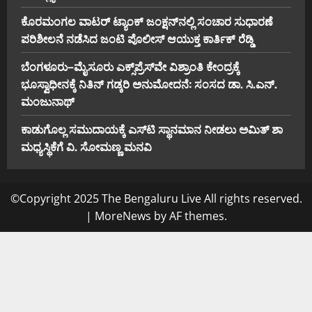
ಕೊರಮಂಗಲ ವಾಟರ್ ಟ್ಯಾಂಕ್ ಜಂಕ್ಷನ್‌ನಲ್ಲಿ ಸಂಚಾರ ಸುಧಾರಣೆ
ಪರಿಶೀಲನೆ ನಡೆಸಿದ ಜಂಟಿ ಪೊಲೀಸ್ ಆಯುಕ್ತ ಕಾರ್ತಿಕ್ ರೆಡ್ಡಿ
ಬೆಂಗಳೂರು–ಮೈಸೂರು ಎಕ್ಸ್‌ಪ್ರೆಸ್‌ವೇ ವಿಶ್ರಾಂತಿ ಕೇಂದ್ರಕ್ಕೆ
ಭೂಸ್ವಾಧೀನಕ್ಕೆ ನಿತಿನ್ ಗಡ್ಕರಿ ಅನುಮೋದನೆ: ಸಂಸದ ಡಾ. ಸಿ.ಎನ್.
ಮಂಜುನಾಥ್
ಕಾಡುಗೊಲ್ಲ ಸಮುದಾಯಕ್ಕೆ ಎಸ್‌ಟಿ ಸ್ಥಾನಮಾನ ನೀಡಲು ಅಮಿತ್ ಶಾ
ಮಧ್ಯಸ್ಥಿಕೆಗೆ ವಿ. ಸೋಮಣ್ಣ ಮನವಿ
©Copyright 2025 The Bengaluru Live All rights reserved.
|
MoreNews
by AF themes.