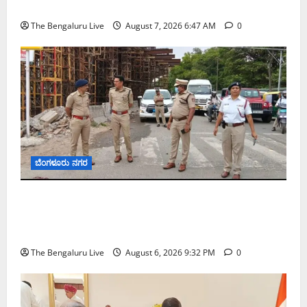
ಬಿ‌ಡಬ್ಲ್ಯು‌ಎಸ್‌ಎಸ್‌ಬಿಗೆ ಮೇಘಾಲಯ ನಿಯೋಗ ಭೇಟಿ
The Bengaluru Live
August 7, 2026 6:47 AM
0
ಬೆಂಗಳೂರು ನಗರ
ಕೊರಮಂಗಲ ವಾಟರ್ ಟ್ಯಾಂಕ್ ಜಂಕ್ಷನ್‌ನಲ್ಲಿ ಸಂಚಾರ
ಸುಧಾರಣೆ ಪರಿಶೀಲನೆ ನಡೆಸಿದ ಜಂಟಿ ಪೊಲೀಸ್ ಆಯುಕ್ತ
ಕಾರ್ತಿಕ್ ರೆಡ್ಡಿ
The Bengaluru Live
August 6, 2026 9:32 PM
0