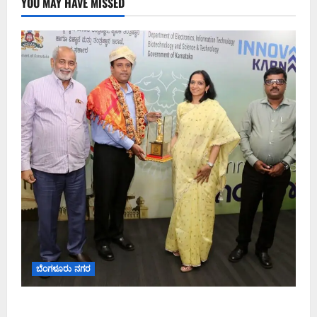
YOU MAY HAVE MISSED
ಬೆಂಗಳೂರು ನಗರ
ಬೆಂಗಳೂರು ನಗರ ನೀರು ನಿರ್ವಹಣಾ ಮಾದರಿ ಅಧ್ಯಯನಕ್ಕೆ