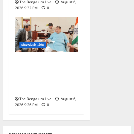
The Bengaluru Live
August 6,
2026 9:32 PM
0
ಬೆಂಗಳೂರು ನಗರ
ಬೆಂಗಳೂರು–ಮೈಸೂರು
ಎಕ್ಸ್‌ಪ್ರೆಸ್‌ವೇ ವಿಶ್ರಾಂತಿ ಕೇಂದ್ರಕ್ಕೆ
ಭೂಸ್ವಾಧೀನಕ್ಕೆ ನಿತಿನ್ ಗಡ್ಕರಿ
ಅನುಮೋದನೆ: ಸಂಸದ ಡಾ.
ಸಿ.ಎನ್. ಮಂಜುನಾಥ್
The Bengaluru Live
August 6,
2026 9:26 PM
0