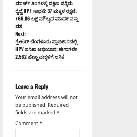
ಮಾರ್ಚ್ ತಿಂಗಳಲ್ಲಿ ದಕ್ಷಿಣ ಪಶ್ಚಿಮ
o
ರೈಲ್ವೆ RPF ಸಾಧನೆ: 37 ಮಕ್ಕಳ ರಕ್ಷಣೆ,
₹66.86 ಲಕ್ಷ ಮೌಲ್ಯದ ಮಾದಕ ವಸ್ತು
s
ವಶ
t
Next:
ಗ್ರೇಟರ್ ಬೆಂಗಳೂರು ಪ್ರಾಧಿಕಾರದಲ್ಲಿ
n
HPV ಲಸಿಕಾ ಅಭಿಯಾನ: ಈಗಾಗಲೇ
2,562 ಹೆಣ್ಣು ಮಕ್ಕಳಿಗೆ ಲಸಿಕೆ
a
v
i
Leave a Reply
g
Your email address will not
be published.
Required
a
fields are marked
*
t
Comment
*