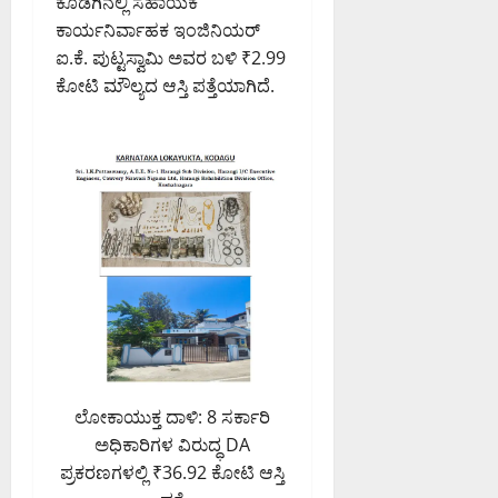
ಕೊಡಗಿನಲ್ಲಿ ಸಹಾಯಕ
ಕಾರ್ಯನಿರ್ವಾಹಕ ಇಂಜಿನಿಯರ್
ಐ.ಕೆ. ಪುಟ್ಟಸ್ವಾಮಿ ಅವರ ಬಳಿ ₹2.99
ಕೋಟಿ ಮೌಲ್ಯದ ಆಸ್ತಿ ಪತ್ತೆಯಾಗಿದೆ.
ಲೋಕಾಯುಕ್ತ ದಾಳಿ: 8 ಸರ್ಕಾರಿ
ಅಧಿಕಾರಿಗಳ ವಿರುದ್ಧ DA
ಪ್ರಕರಣಗಳಲ್ಲಿ ₹36.92 ಕೋಟಿ ಆಸ್ತಿ