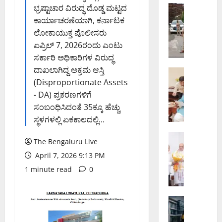
ಗ
ಭ್ರಷ್ಟಾಚಾರ ವಿರುದ್ಧ ದೊಡ್ಡ ಮಟ್ಟದ
ಬೆಂಗಳೂರು 
ಕೊ
ರ
ಕಾರ್ಯಾಚರಣೆಯಾಗಿ, ಕರ್ನಾಟಕ
ರ
ನೀ
ಲೋಕಾಯುಕ್ತ ಪೊಲೀಸರು
ಮಂ
ರು
ಏಪ್ರಿಲ್ 7, 2026ರಂದು ಎಂಟು
ಗ
ನಿ
ಸರ್ಕಾರಿ ಅಧಿಕಾರಿಗಳ ವಿರುದ್ಧ
ಲ
ರ್
ದಾಖಲಾಗಿದ್ದ ಅಕ್ರಮ ಆಸ್ತಿ
ವಾ
ಬೆಂಗಳೂರು 
ವ
ಬೆಂ
(Disproportionate Assets
ಟ
ಹ
ಗ
ರ್
- DA) ಪ್ರಕರಣಗಳಿಗೆ
ಣಾ
ಳೂ
ಟ್
ಮಾ
ಸಂಬಂಧಿಸಿದಂತೆ 35ಕ್ಕೂ ಹೆಚ್ಚು
ರು
ಯಾಂ
ದ
ಸ್ಥಳಗಳಲ್ಲಿ ಏಕಕಾಲದಲ್ಲಿ...
–
ಕ್
ರಿ
ಮೈ
ಬೆಂಗಳೂರು 
ಜಂ
ಅ
The Bengaluru Live
ಕಾ
ಸೂ
ಕ್
ಧ್
April 7, 2026 9:13 PM
ಡು
ರು
ಷ
ಯ
ಗೊ
ಎ
1 minute read
0
ನ್‌
ಯ
ಲ್
ಕ್
ನ
ನ
ಲ
ಸ್‌
ಲ್
ಕ್
ಸ
ಅಪರಾಧ
ಪ್
ಲಿ
ಕೆ
ಬೆಂಗಳೂರು 
ಮು
ರೆ
ಸಂ
ಬಿ‌
ಡೀ