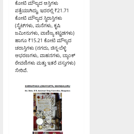
ಪ
ಡಿ
ಮಂ
ಕೋಟಿ ಮೌಲ್ಯದ ಆಸ್ತಿಗಳು
0
ದ
ಜು
ಪತ್ತೆಯಾಗಿದ್ದು, ಇದರಲ್ಲಿ ₹21.71
ಇ
August
ನಾ
ಕೋಟಿ ಮೌಲ್ಯದ ಸ್ಥಿರಾಸ್ತಿಗಳು
ಡಿ
6,
ಥ್
(ಸೈಟ್‌ಗಳು, ಮನೆಗಳು, ಕೃಷಿ
2026
ಜಮೀನುಗಳು, ವಾಣಿಜ್ಯ ಕಟ್ಟಡಗಳು)
8:39
August
August
PM
ಹಾಗೂ ₹15.21 ಕೋಟಿ ಮೌಲ್ಯದ
6,
6,
2026
ಚರಾಸ್ತಿಗಳು (ನಗದು, ಚಿನ್ನ-ಬೆಳ್ಳಿ
2026
0
8:50
ಆಭರಣಗಳು, ವಾಹನಗಳು, ಬ್ಯಾಂಕ್
9:26
PM
PM
ಠೇವಣಿಗಳು ಮತ್ತು ಇತರೆ ವಸ್ತುಗಳು)
0
ಸೇರಿವೆ.
0