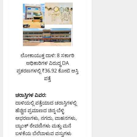
ಲೋಕಾಯುಕ್ತ ದಾಳಿ: 8 ಸರ್ಕಾರಿ
ಅಧಿಕಾರಿಗಳ ವಿರುದ್ಧ DA
ಪ್ರಕರಣಗಳಲ್ಲಿ ₹36.92 ಕೋಟಿ ಆಸ್ತಿ
ಪತ್ತೆ
ಚರಾಸ್ತಿಗಳ ವಿವರ:
ದಾಳಿಯಲ್ಲಿ ಪತ್ತೆಯಾದ ಚರಾಸ್ತಿಗಳಲ್ಲಿ
ಹೆಚ್ಚಿನ ಪ್ರಮಾಣದ ಚಿನ್ನ-ಬೆಳ್ಳಿ
ಆಭರಣಗಳು, ನಗದು, ವಾಹನಗಳು,
ಬ್ಯಾಂಕ್ ಠೇವಣಿಗಳು ಮತ್ತು ಮನೆ
ಬಳಕೆಯ ಬೆಲೆಬಾಳುವ ವಸ್ತುಗಳು