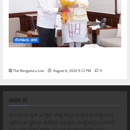
ಬೆಂಗಳೂರು ನಗರ
ಕಾಡುಗೊಲ್ಲ ಸಮುದಾಯಕ್ಕೆ ಎಸ್‌ಟಿ ಸ್ಥಾನಮಾನ ನೀಡಲು
ಅಮಿತ್ ಶಾ ಮಧ್ಯಸ್ಥಿಕೆಗೆ ವಿ. ಸೋಮಣ್ಣ ಮನವಿ
The Bengaluru Live
August 6, 2026 9:12 PM
0
ABOUT US
ಬೆಂಗಳೂರು ಲೈವ್ ಇಂಗ್ಲಿಷ್ ಮತ್ತು ಕನ್ನಡ ಭಾಷೆಯಲ್ಲಿ ಸುದ್ದಿಗಳನ್ನು
ಪ್ರಕಟಿಸುವ ಸ್ಥಳೀಯ ಡಿಜಿಟಲ್ ಮಾಧ್ಯಮ ಸಂಸ್ಥೆಗಳಲ್ಲಿ ಒಂದಾಗಿದೆ.
ನಮ್ಮ ಸುದ್ದಿ ವೆಬ್‌ಸೈಟ್‌ಗಳ ಮೂಲಕ ಅಂತರ್ಜಾಲದಲ್ಲಿ ನಾವು