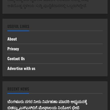
ಅತಿದೊಡ್ಡ ಸ್ಥಳೀಯ ಸುದ್ದಿ ಪೂರೈಕೆದಾರರಲ್ಲಿ ಒಬ್ಬರಾಗಿದ್ದೇವೆ.
USEFUL LINKS
About
Privacy
Contact Us
Advertise with us
RECENT NEWS
ಬೆಂಗಳೂರು ನಗರ ನೀರು ನಿರ್ವಹಣಾ ಮಾದರಿ ಅಧ್ಯಯನಕ್ಕೆ
ಬಿ‌ಡಬ್ಲ್ಯು‌ಎಸ್‌ಎಸ್‌ಬಿಗೆ ಮೇಘಾಲಯ ನಿಯೋಗ ಭೇಟಿ