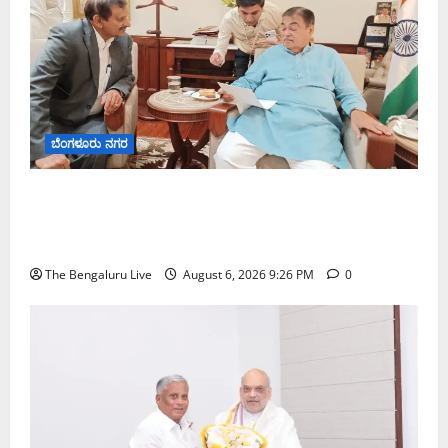
ಬೆಂಗಳೂರು ನಗರ
ಬೆಂಗಳೂರು–ಮೈಸೂರು ಎಕ್ಸ್‌ಪ್ರೆಸ್‌ವೇ ವಿಶ್ರಾಂತಿ ಕೇಂದ್ರಕ್ಕೆ
ಭೂಸ್ವಾಧೀನಕ್ಕೆ ನಿತಿನ್ ಗಡ್ಕರಿ ಅನುಮೋದನೆ: ಸಂಸದ ಡಾ.
ಸಿ.ಎನ್. ಮಂಜುನಾಥ್
The Bengaluru Live
August 6, 2026 9:26 PM
0