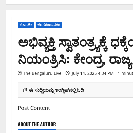
ಕರ್ನಾಟಕ
ಬೆಂಗಳೂರು ನಗರ
ಅಭಿವ್ಯಕ್ತಿ ಸ್ವಾತಂತ್ರ್ಯಕ್
ನಿಯಂತ್ರಿಸಿ: ಕೇಂದ್ರ, ರಾಜ್
The Bengaluru Live
July 14, 2025 4:34 PM
1 minu
📗
ಈ ಸುದ್ದಿಯನ್ನು ಇಂಗ್ಲಿಷ್‌ನಲ್ಲಿ ಓದಿ
Post Content
ABOUT THE AUTHOR