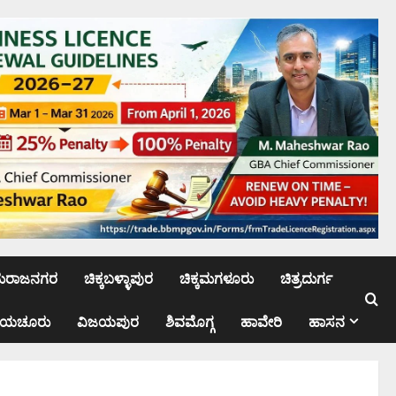
ಮರಾಜನಗರ
ಚಿಕ್ಕಬಳ್ಳಾಪುರ
ಚಿಕ್ಕಮಗಳೂರು
ಚಿತ್ರದುರ್ಗ
ಾಯಚೂರು
ವಿಜಯಪುರ
ಶಿವಮೊಗ್ಗ
ಹಾವೇರಿ
ಹಾಸನ