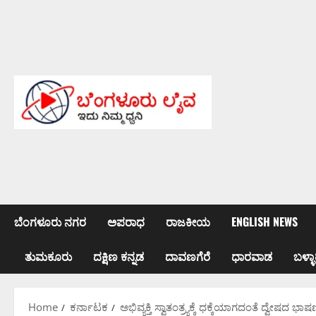
Skip
to
content
ಬೆಂಗಳೂರು ನಗರ
ಅಪರಾಧ
ರಾಜಕೀಯ
ENGLISH NEWS
ತುಮಕೂರು
ದಕ್ಷಿಣ ಕನ್ನಡ
ದಾವಣಗೆರೆ
ಧಾರವಾಡ
ಬಳ್ಳಾ
Home
ಕರ್ನಾಟಕ
ಅಭಿವ್ಯಕ್ತಿ ಸ್ವಾತಂತ್ರ್ಯಕ್ಕೆ ಧಕ್ಕೆಯಾಗದಂತೆ ದ್ವೇಷದ ಭ