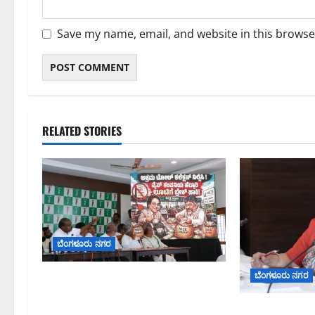
Save my name, email, and website in this browse
RELATED STORIES
ಬೆಂಗಳೂರು ನಗರ
ಬೆಂಗಳೂರು ನಗರ
ನೈಸ್ ರಸ್ತೆಯಲ್ಲಿ ಟೋಲ್ ಕಟ್ಟಬೇಡಿ: ರಾಜ್ಯ
ಸರ್ಕಾರಕ್ಕೆ ಎರಡು ವಾರಗಳ ಗಡುವು
ಗಣೇಶ ಚತುರ್ಥಿ 