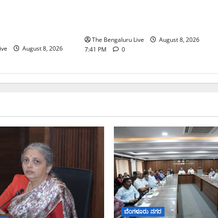
ಪರಿಹಾರ: ‘ನಾಗರಿಕ ಸಹಾಯ ಕೇಂದ್ರ’
ಪಿಒಪಿ ಗಣೇಶ ಮೂರ್ತಿಗಳ
ಸ್ಥಾಪನೆಗೆ ಬೆಂಗಳೂರು ಪೂರ್ವ ನಗರ
ಟ ಮತ್ತು ವಿಸರ್ಜನೆ
ಪಾಲಿಕೆ ಚಿಂತನೆ
The Bengaluru Live
August 8, 2026
ive
August 8, 2026
7:41 PM
0
ಬೆಂಗಳೂರು ನಗರ