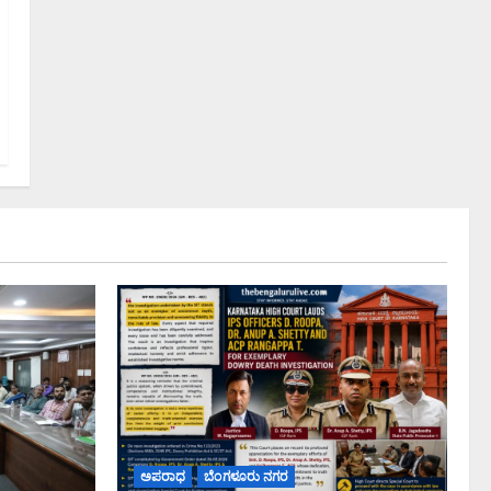
ಅಪರಾಧ
ಬೆಂಗಳೂರು ನಗರ