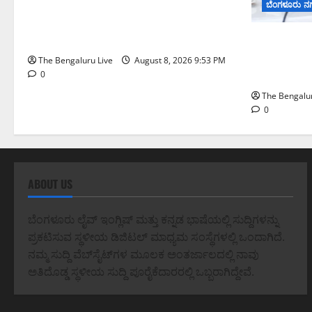
ನೈಸ್ ರಸ್ತೆಯಲ್ಲಿ ಟೋಲ್ ಕಟ್ಟಬೇಡಿ: ರಾಜ್ಯ
ಬೆಂಗಳೂರು ನ
ಸರ್ಕಾರಕ್ಕೆ ಎರಡು ವಾರಗಳ ಗಡುವು ನೀಡಿದ
ಎಚ್.ಡಿ. ಕುಮಾರಸ್ವಾಮಿ
ಗಣೇಶ ಚತುರ್ಥಿ
ಪಿಒಪಿ ಗಣೇ
The Bengaluru Live
August 8, 2026 9:53 PM
ಮತ್ತು ವಿಸರ್
0
The Bengalur
0
ABOUT US
ಬೆಂಗಳೂರು ಲೈವ್ ಇಂಗ್ಲಿಷ್ ಮತ್ತು ಕನ್ನಡ ಭಾಷೆಯಲ್ಲಿ ಸುದ್ದಿಗಳನ್ನು
ಪ್ರಕಟಿಸುವ ಸ್ಥಳೀಯ ಡಿಜಿಟಲ್ ಮಾಧ್ಯಮ ಸಂಸ್ಥೆಗಳಲ್ಲಿ ಒಂದಾಗಿದೆ.
ನಮ್ಮ ಸುದ್ದಿ ವೆಬ್‌ಸೈಟ್‌ಗಳ ಮೂಲಕ ಅಂತರ್ಜಾಲದಲ್ಲಿ ನಾವು
ಅತಿದೊಡ್ಡ ಸ್ಥಳೀಯ ಸುದ್ದಿ ಪೂರೈಕೆದಾರರಲ್ಲಿ ಒಬ್ಬರಾಗಿದ್ದೇವೆ.