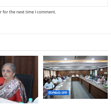
r for the next time I comment.
ಬೆಂಗಳೂರು ನಗರ
ನಾಗರಿಕರ ಸಮಸ್ಯೆಗಳಿಗೆ ಒಂದೇ ಕಡೆ
2026: ಜಿಬಿಎ