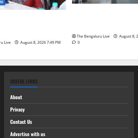
ಗರ
ನಾಗರಿಕರ ಸಮಸ್ಯೆಗಳಿಗೆ ಒಂದೇ ಕ
 2026: ಜಿಬಿಎ ವ್ಯಾಪ್ತಿಯಲ್ಲಿ
‘ನಾಗರಿಕ ಸಹಾಯ ಕೇಂದ್ರ’ ಸ್ಥಾಪನೆ
ಶ ಮೂರ್ತಿಗಳ ತಯಾರಿಕೆ, ಮಾರಾಟ
ಬೆಂಗಳೂರು ಪೂರ್ವ ನಗರ ಪಾಲಿಕೆ
ಜನೆ ನಿಷೇಧ
The Bengaluru Live
August 8, 
u Live
August 8, 2026 7:49 PM
0
USEFUL LINKS
About
Privacy
Contact Us
Advertise with us