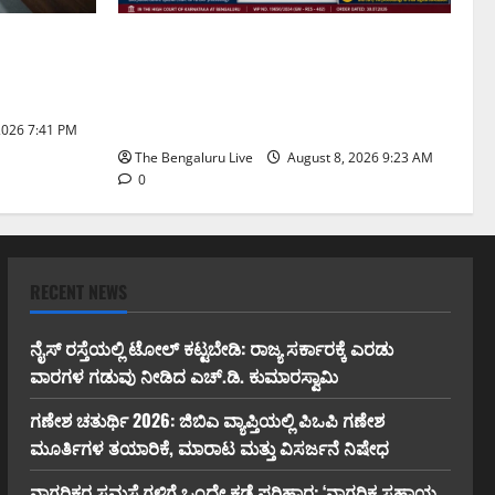
ಡೆ ಪರಿಹಾರ:
ವರದಕ್ಷಿಣೆ ಸಾವಿನ ಪ್ರಕರಣದ ಮಾದರಿ ತನಿಖೆ:
ಗೆ
ಐಪಿಎಸ್ ಅಧಿಕಾರಿಗಳಾದ ಡಿ. ರೂಪಾ, ಡಾ.
 ಚಿಂತನೆ
ಅನುಪ್ ಎ. ಶೆಟ್ಟಿ ಮತ್ತು ಎಸಿಪಿ ರಂಗಪ್ಪ ಟಿ.
ಅವರನ್ನು ಶ್ಲಾಘಿಸಿದ ಕರ್ನಾಟಕ ಹೈಕೋರ್ಟ್
2026 7:41 PM
The Bengaluru Live
August 8, 2026 9:23 AM
0
RECENT NEWS
ನೈಸ್ ರಸ್ತೆಯಲ್ಲಿ ಟೋಲ್ ಕಟ್ಟಬೇಡಿ: ರಾಜ್ಯ ಸರ್ಕಾರಕ್ಕೆ ಎರಡು
ವಾರಗಳ ಗಡುವು ನೀಡಿದ ಎಚ್.ಡಿ. ಕುಮಾರಸ್ವಾಮಿ
ಗಣೇಶ ಚತುರ್ಥಿ 2026: ಜಿಬಿಎ ವ್ಯಾಪ್ತಿಯಲ್ಲಿ ಪಿಒಪಿ ಗಣೇಶ
ಮೂರ್ತಿಗಳ ತಯಾರಿಕೆ, ಮಾರಾಟ ಮತ್ತು ವಿಸರ್ಜನೆ ನಿಷೇಧ
ನಾಗರಿಕರ ಸಮಸ್ಯೆಗಳಿಗೆ ಒಂದೇ ಕಡೆ ಪರಿಹಾರ: ‘ನಾಗರಿಕ ಸಹಾಯ