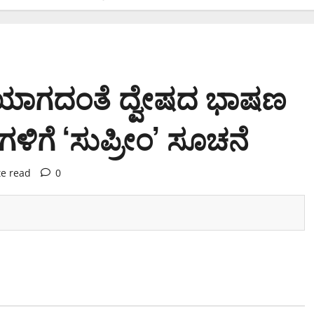
ಕೆ ಧಕ್ಕೆಯಾಗದಂತೆ ದ್ವೇಷದ ಭಾಷಣ
ಯಗಳಿಗೆ ‘ಸುಪ್ರೀಂ’ ಸೂಚನೆ
te read
0