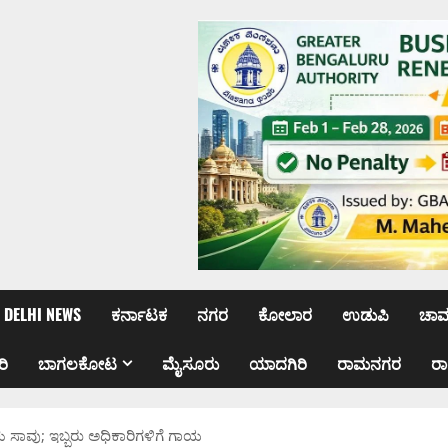
DELHI NEWS
ಕರ್ನಾಟಕ
ನಗರ
ಕೋಲಾರ
ಉಡುಪಿ
ಚಾ
ರಿ
ಬಾಗಲಕೋಟ
ಮೈಸೂರು
ಯಾದಗಿರಿ
ರಾಮನಗರ
ರ
ಳು ಸಾವು; ಇಬ್ಬರು ಅಧಿಕಾರಿಗಳಿಗೆ ಗಾಯ