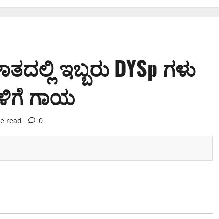
ಾತದಲ್ಲಿ ಇಬ್ಬರು DYSp ಗಳು
ಗಳಿಗೆ ಗಾಯ
te read
0