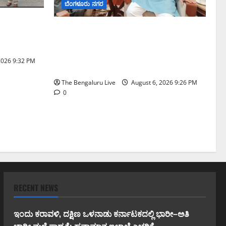
ಬೆಂಗಳೂರು ನಗರ
ಷನ್‌ನಲ್ಲಿ
ಬೆಂಗಳೂರು–ಮೈಸೂರು ಎಕ್ಸ್‌ಪ್ರೆಸ್‌ವೇ ವಿಶ್ರಾಂತಿ
ಡೆಸಿದ ಜಂಟಿ
ಕೇಂದ್ರಕ್ಕೆ ಭೂಸ್ವಾಧೀನಕ್ಕೆ ನಿತಿನ್ ಗಡ್ಕರಿ
ಅನುಮೋದನೆ: ಸಂಸದ ಡಾ. ಸಿ.ಎನ್.
2026 9:32 PM
ಮಂಜುನಾಥ್
The Bengaluru Live
August 6, 2026 9:26 PM
0
RECENT NEWS
ಇಂದು ಕರಾವಳಿ, ದಕ್ಷಿಣ ಒಳನಾಡು ಕರ್ನಾಟಕದಲ್ಲಿ ಭಾರೀ–ಅತಿ
ಭಾರೀ ಮಳೆ ಸಾಧ್ಯತೆ; ಹವಾಮಾನ ಇಲಾಖೆ ಎಚ್ಚರಿಕೆ