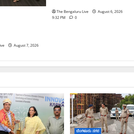
ಆಯುಕ್ತ ಕಾರ್ತಿಕ್ ರೆಡ್ಡಿ
The Bengaluru Live
August 6, 2026
 ನೀರು ನಿರ್ವಹಣಾ
9:32 PM
0
್ಕೆ
್‌ಎಸ್‌ಬಿಗೆ ಮೇಘಾಲಯ
ive
August 7, 2026
ಬೆಂಗಳೂರು ನಗರ