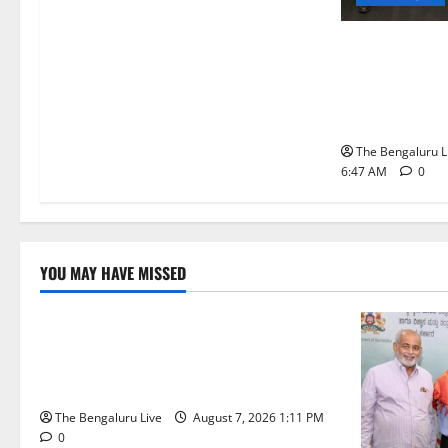
ಬೆಂಗಳೂರು ನಗರ
ಮಾದರಿ ಅಧ್ಯಯನಕ
ಬಿ‌ಡಬ್ಲ್ಯು‌ಎಸ
ನಿಯೋಗ ಭೇಟಿ
The Bengaluru L
6:47 AM
0
YOU MAY HAVE MISSED
ಬೆಳಗಾವಿ
ಬೆಂಗಳೂರು ನಗರ
ಮಂಗಳೂರು
ಇಂದು ಕರಾವಳಿ, ದಕ್ಷಿಣ ಒಳನಾಡು
ಕರ್ನಾಟಕದಲ್ಲಿ ಭಾರೀ–ಅತಿ ಭಾರೀ ಮಳೆ
ಸಾಧ್ಯತೆ; ಹವಾಮಾನ ಇಲಾಖೆ ಎಚ್ಚರಿಕೆ
The Bengaluru Live
August 7, 2026 1:11 PM
0