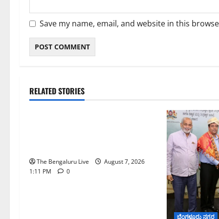
Save my name, email, and website in this browse
RELATED STORIES
ಬೆಳಗಾವಿ
ಬೆಂಗಳೂರು ನಗರ
ಮಂಗಳೂರು
ಇಂದು ಕರಾವಳಿ, ದಕ್ಷಿಣ ಒಳನಾಡು
ಕರ್ನಾಟಕದಲ್ಲಿ ಭಾರೀ–ಅತಿ ಭಾರೀ ಮಳೆ
ಸಾಧ್ಯತೆ; ಹವಾಮಾನ ಇಲಾಖೆ ಎಚ್ಚರಿಕೆ
The Bengaluru Live
August 7, 2026
1:11 PM
0
ಬೆಂಗಳೂರು ನಗರ