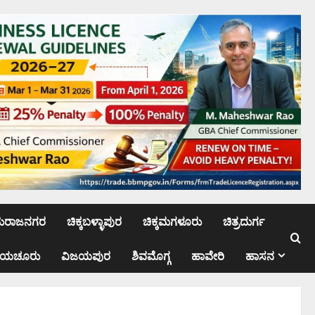
ಮರಾಜನಗರ
ಚಿಕ್ಕಬಳ್ಳಾಪುರ
ಚಿಕ್ಕಮಗಳೂರು
ಚಿತ್ರದುರ್ಗ
ಾಯಚೂರು
ವಿಜಯಪುರ
ಶಿವಮೊಗ್ಗ
ಹಾವೇರಿ
ಹಾಸನ