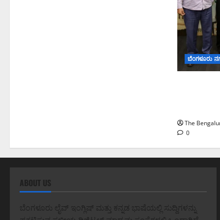
ಬೆಂಗಳೂರು ನ
ಬೆಂಗಳೂರು 
ಅಧ್ಯಯನಕ್ಕೆ ಬಿ
ಮೇಘಾಲಯ 
The Bengalur
0
ABOUT US
ಬೆಂಗಳೂರು ಲೈವ್ ಇಂಗ್ಲಿಷ್ ಮತ್ತು ಕನ್ನಡ ಭಾಷೆಯಲ್ಲಿ ಸುದ್ದಿಗಳನ್ನು
ಪ್ರಕಟಿಸುವ ಸ್ಥಳೀಯ ಡಿಜಿಟಲ್ ಮಾಧ್ಯಮ ಸಂಸ್ಥೆಗಳಲ್ಲಿ ಒಂದಾಗಿದೆ.