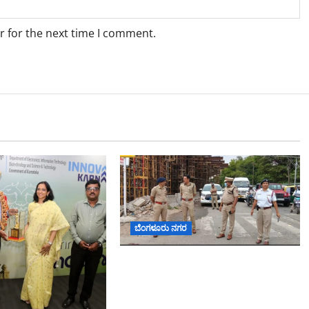
r for the next time I comment.
ಬೆಂಗಳೂರು ನಗರ
ಕೊರಮಂಗಲ ವಾಟರ್ ಟ್ಯಾಂಕ್
ಜಂಕ್ಷನ್‌ನಲ್ಲಿ ಸಂಚಾರ ಸುಧಾರಣೆ
ಪರಿಶೀಲನೆ ನಡೆಸಿದ ಜಂಟಿ ಪೊಲೀಸ್