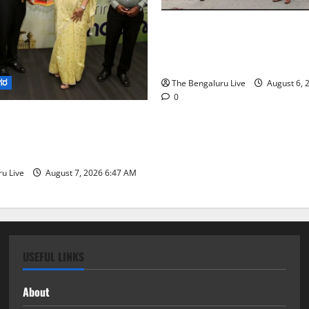
ಕೊರಮಂಗಲ ವಾಟರ್ ಟ್ಯಾಂಕ್ ಜಂಕ್
ಸಂಚಾರ ಸುಧಾರಣೆ ಪರಿಶೀಲನೆ ನ
ಪೊಲೀಸ್ ಆಯುಕ್ತ ಕಾರ್ತಿಕ್ ರೆಡ್ಡಿ
ಗರ
The Bengaluru Live
August 6, 
0
ನಗರ ನೀರು ನಿರ್ವಹಣಾ ಮಾದರಿ
‌ಡಬ್ಲ್ಯು‌ಎಸ್‌ಎಸ್‌ಬಿಗೆ
ನಿಯೋಗ ಭೇಟಿ
u Live
August 7, 2026 6:47 AM
USEFUL LINKS
About