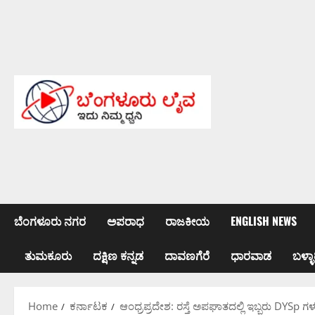
Skip
to
content
ಬೆಂಗಳೂರು ನಗರ
ಅಪರಾಧ
ರಾಜಕೀಯ
ENGLISH NEWS
ತುಮಕೂರು
ದಕ್ಷಿಣ ಕನ್ನಡ
ದಾವಣಗೆರೆ
ಧಾರವಾಡ
ಬಳ್ಳಾ
Home
ಕರ್ನಾಟಕ
ಆಂಧ್ರಪ್ರದೇಶ: ರಸ್ತೆ ಅಪಘಾತದಲ್ಲಿ ಇಬ್ಬರು DYSp ಗ