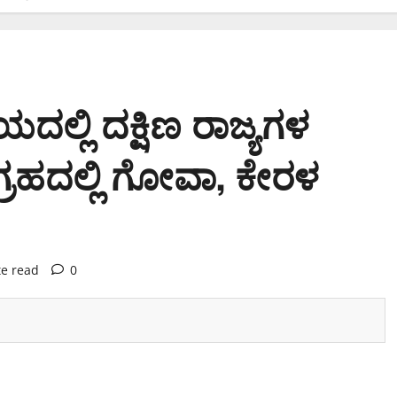
ಲ್ಲಿ ದಕ್ಷಿಣ ರಾಜ್ಯಗಳ
್ರಹದಲ್ಲಿ ಗೋವಾ, ಕೇರಳ
te read
0