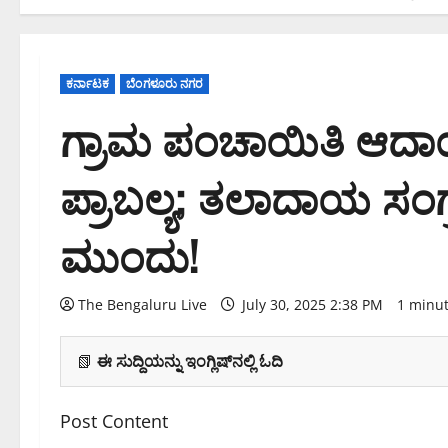
ಕರ್ನಾಟಕ
ಬೆಂಗಳೂರು ನಗರ
ಗ್ರಾಮ ಪಂಚಾಯಿತಿ ಆದಾಯದ
ಪ್ರಾಬಲ್ಯ; ತಲಾದಾಯ ಸಂಗ
ಮುಂದು!
The Bengaluru Live
July 30, 2025 2:38 PM
1 minu
📗
ಈ ಸುದ್ದಿಯನ್ನು ಇಂಗ್ಲಿಷ್‌ನಲ್ಲಿ ಓದಿ
Post Content