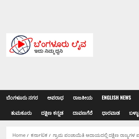
Skip
to
content
ಬೆಂಗಳೂರು ನಗರ
ಅಪರಾಧ
ರಾಜಕೀಯ
ENGLISH NEWS
ತುಮಕೂರು
ದಕ್ಷಿಣ ಕನ್ನಡ
ದಾವಣಗೆರೆ
ಧಾರವಾಡ
ಬಳ್ಳಾ
Home
ಕರ್ನಾಟಕ
ಗ್ರಾಮ ಪಂಚಾಯಿತಿ ಆದಾಯದಲ್ಲಿ ದಕ್ಷಿಣ ರಾಜ್ಯಗಳ 