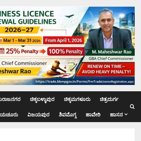
ಮರಾಜನಗರ
ಚಿಕ್ಕಬಳ್ಳಾಪುರ
ಚಿಕ್ಕಮಗಳೂರು
ಚಿತ್ರದುರ್ಗ
ಾಯಚೂರು
ವಿಜಯಪುರ
ಶಿವಮೊಗ್ಗ
ಹಾವೇರಿ
ಹಾಸನ