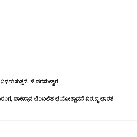
ಿರ್ಧರಿಸುತ್ತದೆ: ಜಿ ಪರಮೇಶ್ವರ
ರಂಗ, ಪಾಕಿಸ್ತಾನ ಬೆಂಬಲಿತ ಭಯೋತ್ಪಾದನೆ ವಿರುದ್ಧ ಭಾರತ