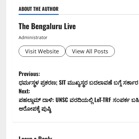
ABOUT THE AUTHOR
The Bengaluru Live
Administrator
Visit Website
View All Posts
P
Previous:
ಧರ್ಮಸ್ಥಳ ಪ್ರಕರಣ; SIT ಮುಖ್ಯಸ್ಥರ ಬದಲಾವಣೆ ಬಗ್ಗೆ ಸರ್ಕಾರ ನ
o
Next:
s
ಪಹಲ್ಗಾಮ್ ದಾಳಿ: UNSC ವರದಿಯಲ್ಲಿ LeT-TRF ಸಂಪರ್ಕ ಬಹಿ
ಆರೋಪಕ್ಕೆ ಪುಷ್ಠಿ
t
n
Leave a Reply