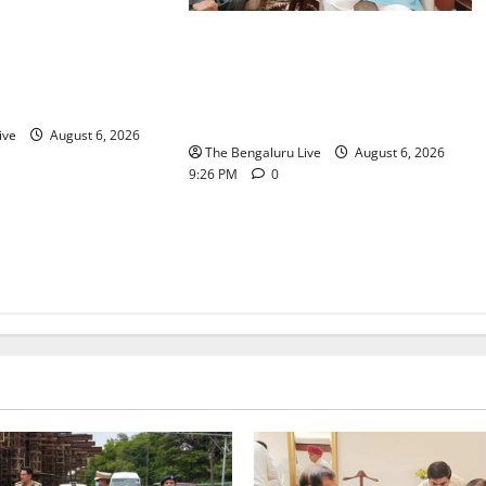
ರ್ ಟ್ಯಾಂಕ್
ಬೆಂಗಳೂರು–ಮೈಸೂರು ಎಕ್ಸ್‌ಪ್ರೆಸ್‌ವೇ
ಸಂಚಾರ ಸುಧಾರಣೆ
ವಿಶ್ರಾಂತಿ ಕೇಂದ್ರಕ್ಕೆ ಭೂಸ್ವಾಧೀನಕ್ಕೆ ನಿತಿನ್
ಸಿದ ಜಂಟಿ ಪೊಲೀಸ್
ಗಡ್ಕರಿ ಅನುಮೋದನೆ: ಸಂಸದ ಡಾ.
ರೆಡ್ಡಿ
ಸಿ.ಎನ್. ಮಂಜುನಾಥ್
ive
August 6, 2026
The Bengaluru Live
August 6, 2026
9:26 PM
0