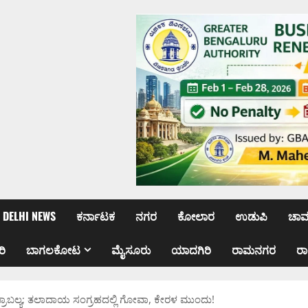
DELHI NEWS
ಕರ್ನಾಟಕ
ನಗರ
ಕೋಲಾರ
ಉಡುಪಿ
ಚಾ
ರಿ
ಬಾಗಲಕೋಟ
ಮೈಸೂರು
ಯಾದಗಿರಿ
ರಾಮನಗರ
ರ
ಪ್ರಾಬಲ್ಯ; ತಲಾದಾಯ ಸಂಗ್ರಹದಲ್ಲಿ ಗೋವಾ, ಕೇರಳ ಮುಂದು!