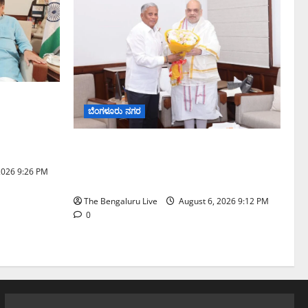
ವೇ ವಿಶ್ರಾಂತಿ
ಬೆಂಗಳೂರು ನಗರ
್ಕರಿ
ನ್.
ಕಾಡುಗೊಲ್ಲ ಸಮುದಾಯಕ್ಕೆ ಎಸ್‌ಟಿ ಸ್ಥಾನಮಾನ
ನೀಡಲು ಅಮಿತ್ ಶಾ ಮಧ್ಯಸ್ಥಿಕೆಗೆ ವಿ. ಸೋಮಣ್ಣ
2026 9:26 PM
ಮನವಿ
The Bengaluru Live
August 6, 2026 9:12 PM
0