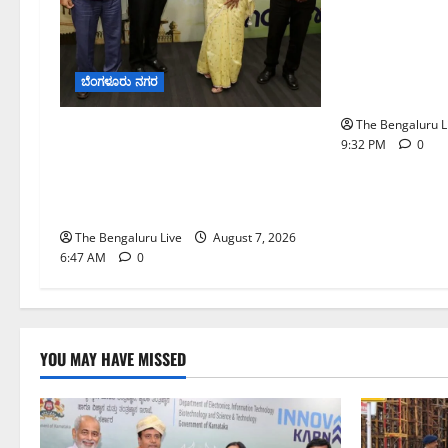
ಕೊರಮಂಗಲ ವಾಟ
ಜಂಕ್ಷನ್‌ನಲ್ಲಿ 
ಪರಿಶೀಲನೆ ನಡೆ
ಬೆಂಗಳೂರು ನಗರ
ಆಯುಕ್ತ ಕಾರ್ತಿಕ್ 
The Bengaluru L
ಬೆಂಗಳೂರು ನಗರ ನೀರು ನಿರ್ವಹಣಾ
9:32 PM
0
ಮಾದರಿ ಅಧ್ಯಯನಕ್ಕೆ
ಬಿ‌ಡಬ್ಲ್ಯು‌ಎಸ್‌ಎಸ್‌ಬಿಗೆ ಮೇಘಾಲಯ
ನಿಯೋಗ ಭೇಟಿ
The Bengaluru Live
August 7, 2026
6:47 AM
0
YOU MAY HAVE MISSED