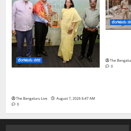
ಬೆಂಗಳೂರು ನ
ಕೊರಮಂಗಲ ವಾ
ಸಂಚಾರ ಸುಧಾ
ಪೊಲೀಸ್ ಆಯುಕ್
ಬೆಂಗಳೂರು ನಗರ
The Bengalur
0
ಬೆಂಗಳೂರು ನಗರ ನೀರು ನಿರ್ವಹಣಾ ಮಾದರಿ
ಅಧ್ಯಯನಕ್ಕೆ ಬಿ‌ಡಬ್ಲ್ಯು‌ಎಸ್‌ಎಸ್‌ಬಿಗೆ
ಮೇಘಾಲಯ ನಿಯೋಗ ಭೇಟಿ
The Bengaluru Live
August 7, 2026 6:47 AM
0