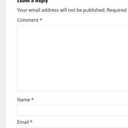
a
v
Your email address will not be published.
Required 
Comment
*
i
g
a
t
i
o
n
Name
*
Email
*