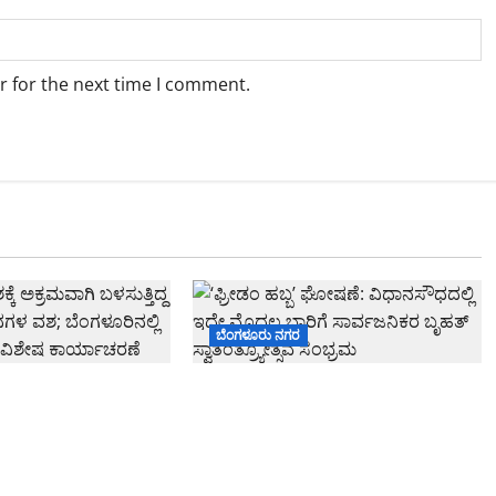
r for the next time I comment.
ಬೆಂಗಳೂರು ನಗರ
ಕ್ಕೆ ಅಕ್ರಮವಾಗಿ
‘ಫ್ರೀಡಂ ಹಬ್ಬ’ ಘೋಷಣೆ:
3 ದ್ವಿಚಕ್ರ ವಾಹನಗಳ ವಶ;
ವಿಧಾನಸೌಧದಲ್ಲಿ ಇದೇ ಮೊದಲ ಬಾರಿಗೆ
 ಸಾರಿಗೆ ಇಲಾಖೆಯ
ಸಾರ್ವಜನಿಕರ ಬೃಹತ್ ಸ್ವಾತಂತ್ರ್ಯೋತ್ಸವ
ಾಚರಣೆ
ಸಂಭ್ರಮ