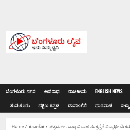
Skip
to
content
ಬೆಂಗಳೂರು ನಗರ
ಅಪರಾಧ
ರಾಜಕೀಯ
ENGLISH NEWS
ತುಮಕೂರು
ದಕ್ಷಿಣ ಕನ್ನಡ
ದಾವಣಗೆರೆ
ಧಾರವಾಡ
ಬಳ್ಳಾ
Home
ಕರ್ನಾಟಕ
ಚಿತ್ರದುರ್ಗ: ಬಾಲ್ಯ ವಿವಾಹ ಸಂತ್ರಸ್ತೆಗೆ ವಿದ್ಯಾರ್