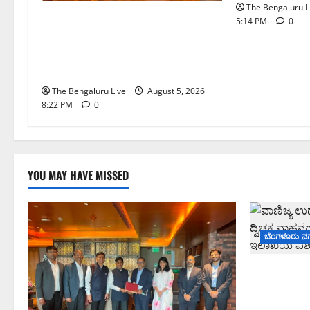
The Bengaluru L
ಮುಂಬೈ ರೋಡ್‌ಶೋ ಎರಡನೇ ದಿನ:
5:14 PM
0
ಸಿಪ್ಲಾದಿಂದ ₹200 ಕೋಟಿ, ರಾಕೆಟ್
ಇಂಡಿಯಾದಿಂದ ₹100 ಕೋಟಿ ಹೂಡಿಕೆ
ಘೋಷಣೆ
The Bengaluru Live
August 5, 2026
8:22 PM
0
YOU MAY HAVE MISSED
ಬೆಂಗಳೂರು ನ
ವಾಣಿಜ್ಯ ಉದ್ದ
263 ದ್ವಿಚಕ್
ಸಾರಿಗೆ ಇಲ