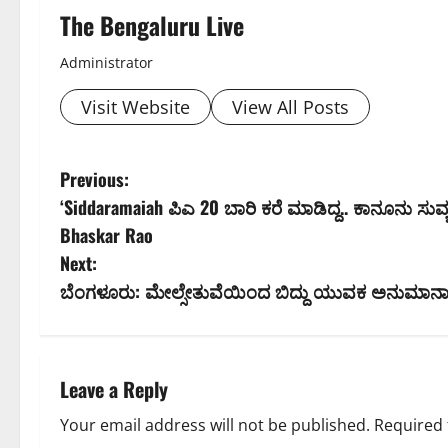
The Bengaluru Live
Administrator
Visit Website
View All Posts
P
Previous:
‘Siddaramaiah ಪಿಎ 20 ಬಾರಿ ಕರೆ ಮಾಡಿದ್ದ.. ಕಾನೂನು ಸ
o
Bhaskar Rao
s
Next:
ಬೆಂಗಳೂರು: ಮೇಲ್ಸೇತುವೆಯಿಂದ ಬಿದ್ದು ಯುವಕ ಅನುಮಾನಾಸ್
t
n
a
Leave a Reply
v
Your email address will not be published.
Required 