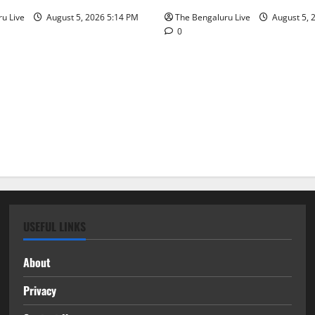
u Live
August 5, 2026 5:14 PM
The Bengaluru Live
August 5, 
0
USEFUL LINKS
About
Privacy