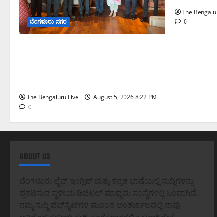
The Bengalur
ಬೆಂಗಳೂರು ನಗರ
0
ಮುಂಬೈ ರೋಡ್‌ಶೋ ಎರಡನೇ ದಿನ:
ಸಿಪ್ಲಾದಿಂದ ₹200 ಕೋಟಿ, ರಾಕೆಟ್
ಇಂಡಿಯಾದಿಂದ ₹100 ಕೋಟಿ ಹೂಡಿಕೆ
ಘೋಷಣೆ
The Bengaluru Live
August 5, 2026 8:22 PM
0
ABOUT US
ಬೆಂಗಳೂರು ಲೈವ್ ಇಂಗ್ಲಿಷ್ ಮತ್ತು ಕನ್ನಡ ಭಾಷೆಯಲ್ಲಿ ಸುದ್ದಿಗಳನ್ನು
ಪ್ರಕಟಿಸುವ ಸ್ಥಳೀಯ ಡಿಜಿಟಲ್ ಮಾಧ್ಯಮ ಸಂಸ್ಥೆಗಳಲ್ಲಿ ಒಂದಾಗಿದೆ.
ನಮ್ಮ ಸುದ್ದಿ ವೆಬ್‌ಸೈಟ್‌ಗಳ ಮೂಲಕ ಅಂತರ್ಜಾಲದಲ್ಲಿ ನಾವು
ಅತಿದೊಡ್ಡ ಸ್ಥಳೀಯ ಸುದ್ದಿ ಪೂರೈಕೆದಾರರಲ್ಲಿ ಒಬ್ಬರಾಗಿದ್ದೇವೆ.