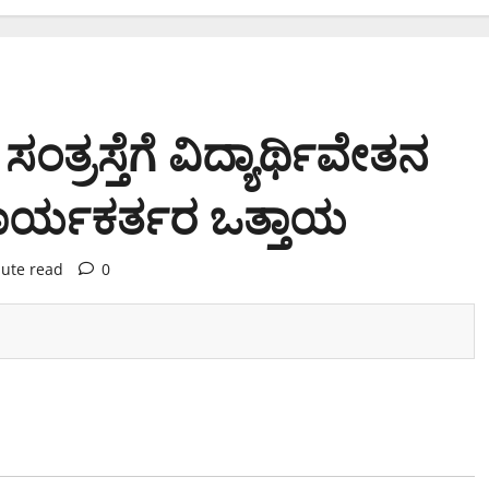
ಸಂತ್ರಸ್ತೆಗೆ ವಿದ್ಯಾರ್ಥಿವೇತನ
ಾರ್ಯಕರ್ತರ ಒತ್ತಾಯ
ute read
0