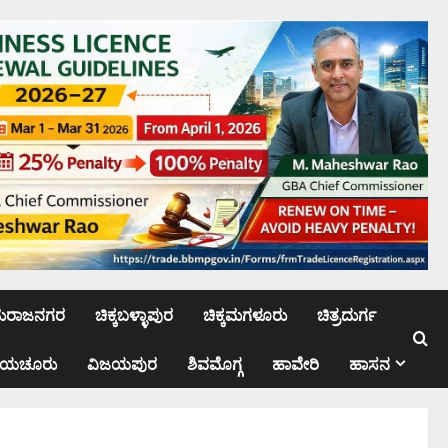
ಮರಾಜನಗರ
ಚಿಕ್ಕಬಳ್ಳಾಪುರ
ಚಿಕ್ಕಮಗಳೂರು
ಚಿತ್ರದುರ್ಗ
ಾಯಚೂರು
ವಿಜಯಪುರ
ಶಿವಮೊಗ್ಗ
ಹಾವೇರಿ
ಹಾಸನ