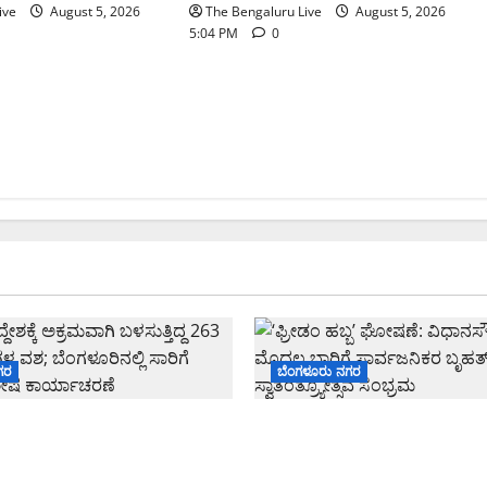
ive
August 5, 2026
The Bengaluru Live
August 5, 2026
5:04 PM
0
ಗರ
ಬೆಂಗಳೂರು ನಗರ
ೇಶಕ್ಕೆ ಅಕ್ರಮವಾಗಿ ಬಳಸುತ್ತಿದ್ದ
‘ಫ್ರೀಡಂ ಹಬ್ಬ’ ಘೋಷಣೆ: ವಿಧಾನ
ರ ವಾಹನಗಳ ವಶ; ಬೆಂಗಳೂರಿನಲ್ಲಿ
ಇದೇ ಮೊದಲ ಬಾರಿಗೆ ಸಾರ್ವಜನಿ
ಾಖೆಯ ವಿಶೇಷ ಕಾರ್ಯಾಚರಣೆ
ಸ್ವಾತಂತ್ರ್ಯೋತ್ಸವ ಸಂಭ್ರಮ