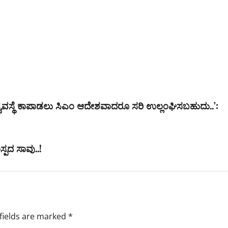
ುವ್ಯವಸ್ಥೆ ಕಾಪಾಡಲು ಸಿಎಂ ಆದೇಶವಾದರೂ ಸರಿ ಉಲ್ಲಂಘಿಸಬಹುದು..’:
ಪದ ಸಾವು..!
fields are marked
*