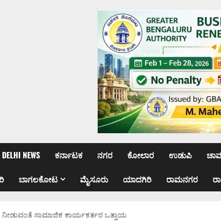
DELHI NEWS
ಕರ್ನಾಟಕ
ನಗರ
ಕೋಲಾರ
ಉಡುಪಿ
ಚಾ
ರಿ
ಬಾಗಲಕೋಟ
ಮೈಸೂರು
ಯಾದಗಿರಿ
ರಾಮನಗರ
ರ
ಥಿವೇತನ ನೀಡುವಂತೆ ಸಾಮಾಜಿಕ ಕಾರ್ಯಕರ್ತರ ಒತ್ತಾಯ