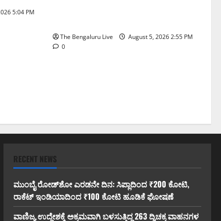
ಬೆಂಗಳೂರು ಕೇಂದ್ರ ನಗರ ಪಾಲಿಕೆಯ ಮಹಾ
2026 5:04 PM
ಕಾರ್ಯಾಚರಣೆ
The Bengaluru Live
August 5, 2026 2:55 PM
0
RECENT NEWS
ಮುಂಬೈ ರೋಡ್‌ಶೋ ಎರಡನೇ ದಿನ: ಸಿಪ್ಲಾದಿಂದ ₹200 ಕೋಟಿ,
ರಾಕೆಟ್ ಇಂಡಿಯಾದಿಂದ ₹100 ಕೋಟಿ ಹೂಡಿಕೆ ಘೋಷಣೆ
ವಾಣಿಜ್ಯ ಉದ್ದೇಶಕ್ಕೆ ಅಕ್ರಮವಾಗಿ ಬಳಸುತ್ತಿದ್ದ 263 ದ್ವಿಚಕ್ರ ವಾಹನಗಳ