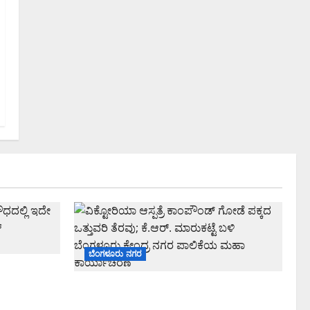
ಬೆಂಗಳೂರು ನಗರ
ಸೌಧದಲ್ಲಿ
ಕರ ಬೃಹತ್
ವಿಕ್ಟೋರಿಯಾ ಆಸ್ಪತ್ರೆ ಕಾಂಪೌಂಡ್ ಗೋಡೆ ಪಕ್ಕದ
ಒತ್ತುವರಿ ತೆರವು; ಕೆ.ಆರ್. ಮಾರುಕಟ್ಟೆ ಬಳಿ