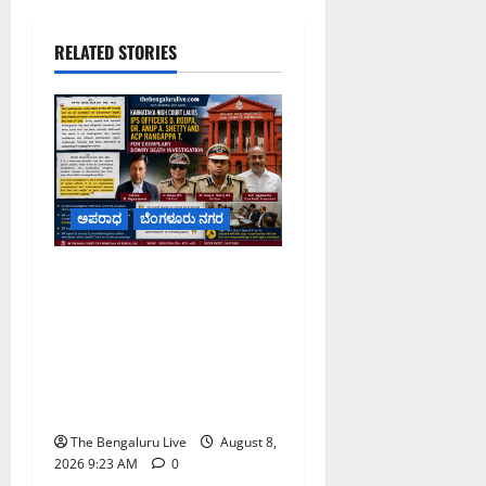
RELATED STORIES
ಅಪರಾಧ
ಬೆಂಗಳೂರು ನಗರ
ವರದಕ್ಷಿಣೆ ಸಾವಿನ ಪ್ರಕರಣದ
ಮಾದರಿ ತನಿಖೆ: ಐಪಿಎಸ್
ಅಧಿಕಾರಿಗಳಾದ ಡಿ. ರೂಪಾ, ಡಾ.
ಅನುಪ್ ಎ. ಶೆಟ್ಟಿ ಮತ್ತು ಎಸಿಪಿ
ರಂಗಪ್ಪ ಟಿ. ಅವರನ್ನು ಶ್ಲಾಘಿಸಿದ
ಕರ್ನಾಟಕ ಹೈಕೋರ್ಟ್
The Bengaluru Live
August 8,
2026 9:23 AM
0