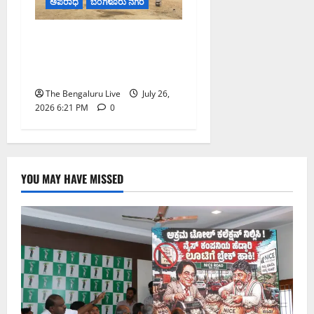
ಅಪರಾಧ
ಬೆಂಗಳೂರು ನಗರ
ಆನೇಕಲ್ ಪಾರ್ಕಿಂಗ್
ಯಾರ್ಡ್‌ನಲ್ಲಿ ನಾಲ್ಕು ಖಾಸಗಿ
ಬಸ್‌ಗಳು ಬೆಂಕಿಗಾಹುತಿ
The Bengaluru Live
July 26,
2026 6:21 PM
0
YOU MAY HAVE MISSED