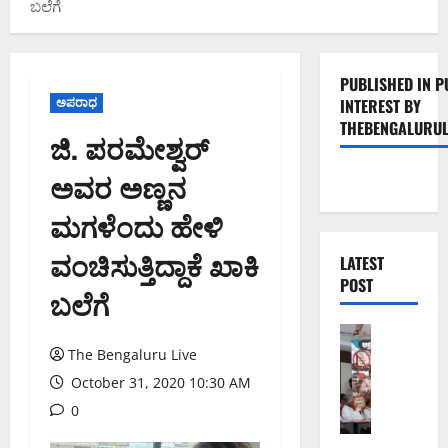
ಬಲೆಗೆ
PUBLISHED IN P
ಅಪರಾಧ
INTEREST BY
THEBENGALURUL
ಜಿ. ಪರಮೇಶ್ವರ್‌
ಅವರ ಅಣ್ಣನ
ಮಗಳೆಂದು ಹೇಳಿ
ವಂಚಿಸುತ್ತಿದ್ದಾಕೆ ಖಾಕಿ
LATEST
POST
ಬಲೆಗೆ
ಬೆಂಗಳೂರು 
ನೈ
The Bengaluru Live
ಸ್
October 31, 2020 10:30 AM
ರ
0
ಸ್
ತೆ