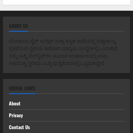
ABOUT US
ಬೆಂಗಳೂರು ಲೈವ್ ಇಂಗ್ಲಿಷ್ ಮತ್ತು ಕನ್ನಡ ಭಾಷೆಯಲ್ಲಿ ಸುದ್ದಿಗಳನ್ನು
ಪ್ರಕಟಿಸುವ ಸ್ಥಳೀಯ ಡಿಜಿಟಲ್ ಮಾಧ್ಯಮ ಸಂಸ್ಥೆಗಳಲ್ಲಿ ಒಂದಾಗಿದೆ.
ನಮ್ಮ ಸುದ್ದಿ ವೆಬ್‌ಸೈಟ್‌ಗಳ ಮೂಲಕ ಅಂತರ್ಜಾಲದಲ್ಲಿ ನಾವು
ಅತಿದೊಡ್ಡ ಸ್ಥಳೀಯ ಸುದ್ದಿ ಪೂರೈಕೆದಾರರಲ್ಲಿ ಒಬ್ಬರಾಗಿದ್ದೇವೆ.
USEFUL LINKS
About
Privacy
Contact Us