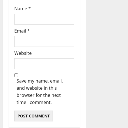
ಸಿ
0
Name
*
ದ
ಕ
ರ್
ನಾ
Email
*
ಟ
ಕ
ಹೈ
Website
ಕೋ
ರ್
ಟ್
Save my name, email,
August
and website in this
8,
2026
browser for the next
9:23
time I comment.
AM
0