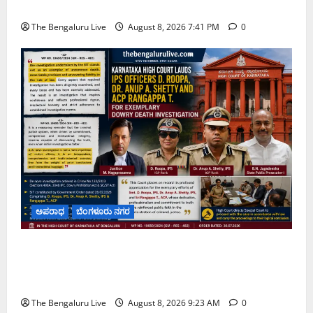
ಚಿಂತನೆ
The Bengaluru Live
August 8, 2026 7:41 PM
0
ಅಪರಾಧ
ಬೆಂಗಳೂರು ನಗರ
ವರದಕ್ಷಿಣೆ ಸಾವಿನ ಪ್ರಕರಣದ ಮಾದರಿ ತನಿಖೆ: ಐಪಿಎಸ್
ಅಧಿಕಾರಿಗಳಾದ ಡಿ. ರೂಪಾ, ಡಾ. ಅನುಪ್ ಎ. ಶೆಟ್ಟಿ ಮತ್ತು
ಎಸಿಪಿ ರಂಗಪ್ಪ ಟಿ. ಅವರನ್ನು ಶ್ಲಾಘಿಸಿದ ಕರ್ನಾಟಕ ಹೈಕೋರ್ಟ್
The Bengaluru Live
August 8, 2026 9:23 AM
0