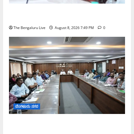
ಗಣೇಶ ಚತುರ್ಥಿ 2026: ಜಿಬಿಎ ವ್ಯಾಪ್ತಿಯಲ್ಲಿ ಪಿಒಪಿ ಗಣೇಶ
ಮೂರ್ತಿಗಳ ತಯಾರಿಕೆ, ಮಾರಾಟ ಮತ್ತು ವಿಸರ್ಜನೆ ನಿಷೇಧ
The Bengaluru Live
August 8, 2026 7:49 PM
0
ಬೆಂಗಳೂರು ನಗರ
ನಾಗರಿಕರ ಸಮಸ್ಯೆಗಳಿಗೆ ಒಂದೇ ಕಡೆ ಪರಿಹಾರ: ‘ನಾಗರಿಕ
ಸಹಾಯ ಕೇಂದ್ರ’ ಸ್ಥಾಪನೆಗೆ ಬೆಂಗಳೂರು ಪೂರ್ವ ನಗರ ಪಾಲಿಕೆ