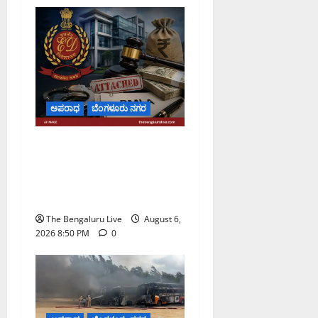
ಅಪರಾಧ
ಬೆಂಗಳೂರು ನಗರ
ಡೀಪಕ್ ಕೇಬಲ್ ಬ್ಯಾಂಕ್
ವಂಚನೆ ಪ್ರಕರಣ: ₹51.28
ಕೋಟಿ ಮೌಲ್ಯದ ಆಸ್ತಿಗಳನ್ನು ಜಪ್ತಿ
ಮಾಡಿದ ಇಡಿ
The Bengaluru Live
August 6,
2026 8:50 PM
0