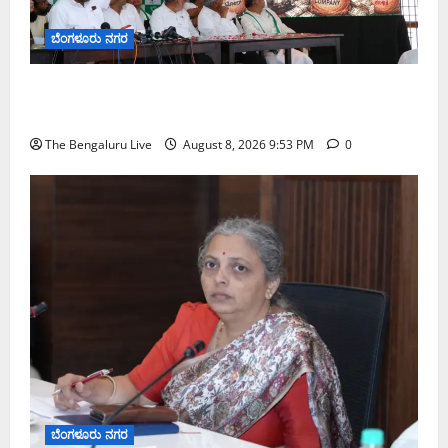
ಬೆಂಗಳೂರು ನಗರ
ನೈಸ್ ರಸ್ತೆಯಲ್ಲಿ ಟೋಲ್ ಕಟ್ಟಬೇಡಿ: ರಾಜ್ಯ ಸರ್ಕಾರಕ್ಕೆ ಎರಡು
ವಾರಗಳ ಗಡುವು ನೀಡಿದ ಎಚ್.ಡಿ. ಕುಮಾರಸ್ವಾಮಿ
The Bengaluru Live
August 8, 2026 9:53 PM
0
ಬೆಂಗಳೂರು ನಗರ