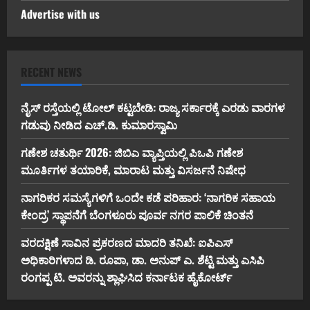
Advertise with us
RECENT NEWS
ನೈಸ್ ರಸ್ತೆಯಲ್ಲಿ ಟೋಲ್ ಕಟ್ಟಬೇಡಿ: ರಾಜ್ಯ ಸರ್ಕಾರಕ್ಕೆ ಎರಡು ವಾರಗಳ
ಗಡುವು ನೀಡಿದ ಎಚ್.ಡಿ. ಕುಮಾರಸ್ವಾಮಿ
ಗಣೇಶ ಚತುರ್ಥಿ 2026: ಜಿಬಿಎ ವ್ಯಾಪ್ತಿಯಲ್ಲಿ ಪಿಒಪಿ ಗಣೇಶ
ಮೂರ್ತಿಗಳ ತಯಾರಿಕೆ, ಮಾರಾಟ ಮತ್ತು ವಿಸರ್ಜನೆ ನಿಷೇಧ
ನಾಗರಿಕರ ಸಮಸ್ಯೆಗಳಿಗೆ ಒಂದೇ ಕಡೆ ಪರಿಹಾರ: ‘ನಾಗರಿಕ ಸಹಾಯ
ಕೇಂದ್ರ’ ಸ್ಥಾಪನೆಗೆ ಬೆಂಗಳೂರು ಪೂರ್ವ ನಗರ ಪಾಲಿಕೆ ಚಿಂತನೆ
ವರದಕ್ಷಿಣೆ ಸಾವಿನ ಪ್ರಕರಣದ ಮಾದರಿ ತನಿಖೆ: ಐಪಿಎಸ್
ಅಧಿಕಾರಿಗಳಾದ ಡಿ. ರೂಪಾ, ಡಾ. ಅನುಪ್ ಎ. ಶೆಟ್ಟಿ ಮತ್ತು ಎಸಿಪಿ
ರಂಗಪ್ಪ ಟಿ. ಅವರನ್ನು ಶ್ಲಾಘಿಸಿದ ಕರ್ನಾಟಕ ಹೈಕೋರ್ಟ್