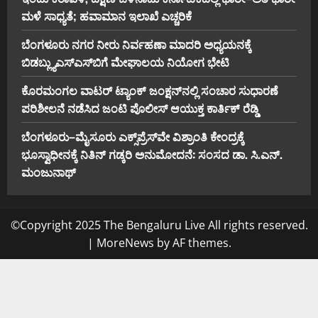
ಮಳೆ ಸಾಧ್ಯತೆ; ಹವಾಮಾನ ಇಲಾಖೆ ಎಚ್ಚರಿಕೆ
ಬೆಂಗಳೂರು ನಗರ ನೀರು ನಿರ್ವಹಣಾ ಮಾದರಿ ಅಧ್ಯಯನಕ್ಕೆ
ಬಿ‌ಡಬ್ಲ್ಯು‌ಎಸ್‌ಎಸ್‌ಬಿಗೆ ಮೇಘಾಲಯ ನಿಯೋಗ ಭೇಟಿ
ಕೊರಮಂಗಲ ವಾಟರ್ ಟ್ಯಾಂಕ್ ಜಂಕ್ಷನ್‌ನಲ್ಲಿ ಸಂಚಾರ ಸುಧಾರಣೆ
ಪರಿಶೀಲನೆ ನಡೆಸಿದ ಜಂಟಿ ಪೊಲೀಸ್ ಆಯುಕ್ತ ಕಾರ್ತಿಕ್ ರೆಡ್ಡಿ
ಬೆಂಗಳೂರು–ಮೈಸೂರು ಎಕ್ಸ್‌ಪ್ರೆಸ್‌ವೇ ವಿಶ್ರಾಂತಿ ಕೇಂದ್ರಕ್ಕೆ
ಭೂಸ್ವಾಧೀನಕ್ಕೆ ನಿತಿನ್ ಗಡ್ಕರಿ ಅನುಮೋದನೆ: ಸಂಸದ ಡಾ. ಸಿ.ಎನ್.
ಮಂಜುನಾಥ್
©Copyright 2025 The Bengaluru Live All rights reserved.
|
MoreNews
by AF themes.