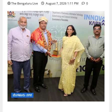
The Bengaluru Live
August 7, 2026 1:11 PM
0
ಬೆಂಗಳೂರು ನಗರ
ಬೆಂಗಳೂರು ನಗರ ನೀರು ನಿರ್ವಹಣಾ ಮಾದರಿ ಅಧ್ಯಯನಕ್ಕೆ