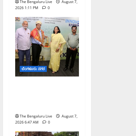
The Bengaluru Live
August 7,
2026 1:11 PM
0
ಬೆಂಗಳೂರು ನಗರ
ಬೆಂಗಳೂರು ನಗರ ನೀರು
ನಿರ್ವಹಣಾ ಮಾದರಿ ಅಧ್ಯಯನಕ್ಕೆ
ಬಿ‌ಡಬ್ಲ್ಯು‌ಎಸ್‌ಎಸ್‌ಬಿಗೆ
ಮೇಘಾಲಯ ನಿಯೋಗ ಭೇಟಿ
The Bengaluru Live
August 7,
2026 6:47 AM
0