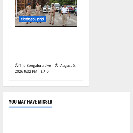
ಬೆಂಗಳೂರು ನಗರ
ಕೊರಮಂಗಲ ವಾಟರ್ ಟ್ಯಾಂಕ್
ಜಂಕ್ಷನ್‌ನಲ್ಲಿ ಸಂಚಾರ ಸುಧಾರಣೆ
ಪರಿಶೀಲನೆ ನಡೆಸಿದ ಜಂಟಿ
ಪೊಲೀಸ್ ಆಯುಕ್ತ ಕಾರ್ತಿಕ್ ರೆಡ್ಡಿ
The Bengaluru Live
August 6,
2026 9:32 PM
0
YOU MAY HAVE MISSED
ಬೆಳಗಾವಿ
ಬೆಂಗಳೂರು ನಗರ
ಮಂಗಳೂರು
ಇಂದು ಕರಾವಳಿ, ದಕ್ಷಿಣ ಒಳನಾಡು ಕರ್ನಾಟಕದಲ್ಲಿ ಭಾರೀ–
ಅತಿ ಭಾರೀ ಮಳೆ ಸಾಧ್ಯತೆ; ಹವಾಮಾನ ಇಲಾಖೆ ಎಚ್ಚರಿಕೆ