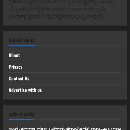
ಪ್ರಕಟಿಸುವ ಸ್ಥಳೀಯ ಡಿಜಿಟಲ್ ಮಾಧ್ಯಮ ಸಂಸ್ಥೆಗಳಲ್ಲಿ ಒಂದಾಗಿದೆ.
ನಮ್ಮ ಸುದ್ದಿ ವೆಬ್‌ಸೈಟ್‌ಗಳ ಮೂಲಕ ಅಂತರ್ಜಾಲದಲ್ಲಿ ನಾವು
ಅತಿದೊಡ್ಡ ಸ್ಥಳೀಯ ಸುದ್ದಿ ಪೂರೈಕೆದಾರರಲ್ಲಿ ಒಬ್ಬರಾಗಿದ್ದೇವೆ.
USEFUL LINKS
About
Privacy
Contact Us
Advertise with us
RECENT NEWS
ಇಂದು ಕರಾವಳಿ, ದಕ್ಷಿಣ ಒಳನಾಡು ಕರ್ನಾಟಕದಲ್ಲಿ ಭಾರೀ–ಅತಿ ಭಾರೀ