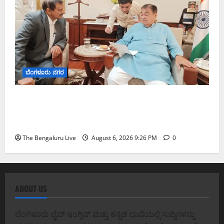
ಬೆಂಗಳೂರು ನಗರ
ಬೆಂಗಳೂರು–ಮೈಸೂರು ಎಕ್ಸ್‌ಪ್ರೆಸ್‌ವೇ ವಿಶ್ರಾಂತಿ ಕೇಂದ್ರಕ್ಕೆ
ಭೂಸ್ವಾಧೀನಕ್ಕೆ ನಿತಿನ್ ಗಡ್ಕರಿ ಅನುಮೋದನೆ: ಸಂಸದ ಡಾ.
ಸಿ.ಎನ್. ಮಂಜುನಾಥ್
The Bengaluru Live
August 6, 2026 9:26 PM
0
ABOUT US
ಬೆಂಗಳೂರು ಲೈವ್ ಇಂಗ್ಲಿಷ್ ಮತ್ತು ಕನ್ನಡ ಭಾಷೆಯಲ್ಲಿ ಸುದ್ದಿಗಳನ್ನು