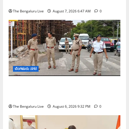
ಬಿ‌ಡಬ್ಲ್ಯು‌ಎಸ್‌ಎಸ್‌ಬಿಗೆ ಮೇಘಾಲಯ ನಿಯೋಗ ಭೇಟಿ
The Bengaluru Live
August 7, 2026 6:47 AM
0
ಬೆಂಗಳೂರು ನಗರ
ಕೊರಮಂಗಲ ವಾಟರ್ ಟ್ಯಾಂಕ್ ಜಂಕ್ಷನ್‌ನಲ್ಲಿ ಸಂಚಾರ
ಸುಧಾರಣೆ ಪರಿಶೀಲನೆ ನಡೆಸಿದ ಜಂಟಿ ಪೊಲೀಸ್ ಆಯುಕ್ತ
ಕಾರ್ತಿಕ್ ರೆಡ್ಡಿ
The Bengaluru Live
August 6, 2026 9:32 PM
0