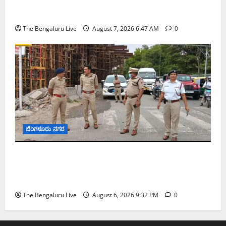
ಬೆಂಗಳೂರು ನಗರ ನೀರು ನಿರ್ವಹಣಾ ಮಾದರಿ ಅಧ್ಯಯನಕ್ಕೆ
ಬಿ‌ಡಬ್ಲ್ಯು‌ಎಸ್‌ಎಸ್‌ಬಿಗೆ ಮೇಘಾಲಯ ನಿಯೋಗ ಭೇಟಿ
The Bengaluru Live
August 7, 2026 6:47 AM
0
ಬೆಂಗಳೂರು ನಗರ
ಕೊರಮಂಗಲ ವಾಟರ್ ಟ್ಯಾಂಕ್ ಜಂಕ್ಷನ್‌ನಲ್ಲಿ ಸಂಚಾರ
ಸುಧಾರಣೆ ಪರಿಶೀಲನೆ ನಡೆಸಿದ ಜಂಟಿ ಪೊಲೀಸ್ ಆಯುಕ್ತ
ಕಾರ್ತಿಕ್ ರೆಡ್ಡಿ
The Bengaluru Live
August 6, 2026 9:32 PM
0