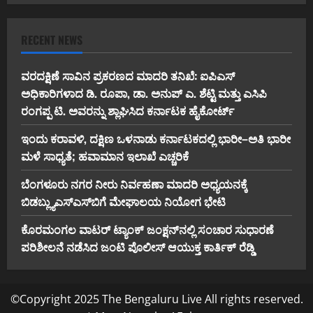
RECENT NEWS
ವರದಕ್ಷಿಣೆ ಸಾವಿನ ಪ್ರಕರಣದ ಮಾದರಿ ತನಿಖೆ: ಐಪಿಎಸ್
ಅಧಿಕಾರಿಗಳಾದ ಡಿ. ರೂಪಾ, ಡಾ. ಅನುಪ್ ಎ. ಶೆಟ್ಟಿ ಮತ್ತು ಎಸಿಪಿ
ರಂಗಪ್ಪ ಟಿ. ಅವರನ್ನು ಶ್ಲಾಘಿಸಿದ ಕರ್ನಾಟಕ ಹೈಕೋರ್ಟ್
ಇಂದು ಕರಾವಳಿ, ದಕ್ಷಿಣ ಒಳನಾಡು ಕರ್ನಾಟಕದಲ್ಲಿ ಭಾರೀ–ಅತಿ ಭಾರೀ
ಮಳೆ ಸಾಧ್ಯತೆ; ಹವಾಮಾನ ಇಲಾಖೆ ಎಚ್ಚರಿಕೆ
ಬೆಂಗಳೂರು ನಗರ ನೀರು ನಿರ್ವಹಣಾ ಮಾದರಿ ಅಧ್ಯಯನಕ್ಕೆ
ಬಿ‌ಡಬ್ಲ್ಯು‌ಎಸ್‌ಎಸ್‌ಬಿಗೆ ಮೇಘಾಲಯ ನಿಯೋಗ ಭೇಟಿ
ಕೊರಮಂಗಲ ವಾಟರ್ ಟ್ಯಾಂಕ್ ಜಂಕ್ಷನ್‌ನಲ್ಲಿ ಸಂಚಾರ ಸುಧಾರಣೆ
ಪರಿಶೀಲನೆ ನಡೆಸಿದ ಜಂಟಿ ಪೊಲೀಸ್ ಆಯುಕ್ತ ಕಾರ್ತಿಕ್ ರೆಡ್ಡಿ
©Copyright 2025 The Bengaluru Live All rights reserved.