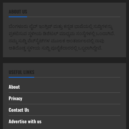
ABOUT US
ಬೆಂಗಳೂರು ಲೈವ್ ಇಂಗ್ಲಿಷ್ ಮತ್ತು ಕನ್ನಡ ಭಾಷೆಯಲ್ಲಿ ಸುದ್ದಿಗಳನ್ನು
ಪ್ರಕಟಿಸುವ ಸ್ಥಳೀಯ ಡಿಜಿಟಲ್ ಮಾಧ್ಯಮ ಸಂಸ್ಥೆಗಳಲ್ಲಿ ಒಂದಾಗಿದೆ.
ನಮ್ಮ ಸುದ್ದಿ ವೆಬ್‌ಸೈಟ್‌ಗಳ ಮೂಲಕ ಅಂತರ್ಜಾಲದಲ್ಲಿ ನಾವು
ಅತಿದೊಡ್ಡ ಸ್ಥಳೀಯ ಸುದ್ದಿ ಪೂರೈಕೆದಾರರಲ್ಲಿ ಒಬ್ಬರಾಗಿದ್ದೇವೆ.
USEFUL LINKS
About
Privacy
Contact Us
Advertise with us