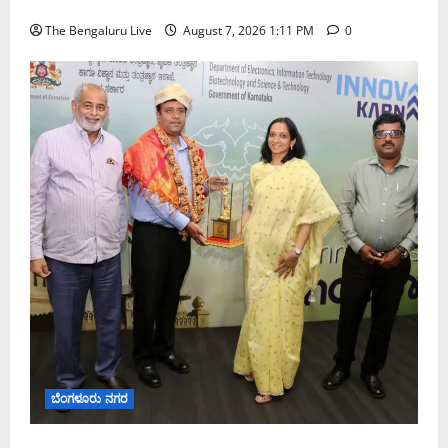
ಅತಿ ಭಾರೀ ಮಳೆ ಸಾಧ್ಯತೆ; ಹವಾಮಾನ ಇಲಾಖೆ ಎಚ್ಚರಿಕೆ
The Bengaluru Live
August 7, 2026 1:11 PM
0
ಬೆಂಗಳೂರು ನಗರ