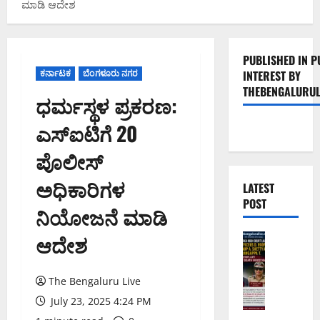
ಮಾಡಿ ಆದೇಶ
PUBLISHED IN P
ಕರ್ನಾಟಕ
ಬೆಂಗಳೂರು ನಗರ
INTEREST BY
THEBENGALURUL
ಧರ್ಮಸ್ಥಳ ಪ್ರಕರಣ:
ಎಸ್‌ಐಟಿಗೆ 20
ಪೊಲೀಸ್
ಅಧಿಕಾರಿಗಳ
LATEST
POST
ನಿಯೋಜನೆ ಮಾಡಿ
ಆದೇಶ
ಅಪರಾಧ
ಬೆಂಗಳೂರು 
ವ
ರ
The Bengaluru Live
ದ
July 23, 2025 4:24 PM
ಕ್