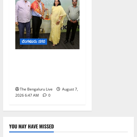
ಬೆಂಗಳೂರು ನಗರ
ಬೆಂಗಳೂರು ನಗರ ನೀರು
ನಿರ್ವಹಣಾ ಮಾದರಿ ಅಧ್ಯಯನಕ್ಕೆ
ಬಿ‌ಡಬ್ಲ್ಯು‌ಎಸ್‌ಎಸ್‌ಬಿಗೆ
ಮೇಘಾಲಯ ನಿಯೋಗ ಭೇಟಿ
The Bengaluru Live
August 7,
2026 6:47 AM
0
YOU MAY HAVE MISSED