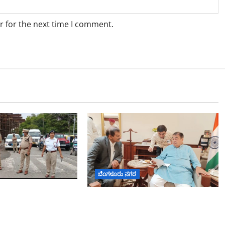
r for the next time I comment.
ಬೆಂಗಳೂರು ನಗರ
ರ್ ಟ್ಯಾಂಕ್
ಬೆಂಗಳೂರು–ಮೈಸೂರು ಎಕ್ಸ್‌ಪ್ರೆಸ್‌ವೇ
ಸಂಚಾರ ಸುಧಾರಣೆ
ವಿಶ್ರಾಂತಿ ಕೇಂದ್ರಕ್ಕೆ ಭೂಸ್ವಾಧೀನಕ್ಕೆ ನಿತಿನ್
ಸಿದ ಜಂಟಿ ಪೊಲೀಸ್