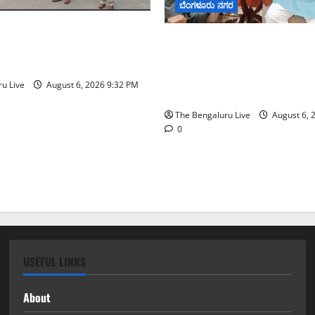
ಬೆಂಗಳೂರು ನಗರ
ಟರ್ ಟ್ಯಾಂಕ್ ಜಂಕ್ಷನ್‌ನಲ್ಲಿ
ಬೆಂಗಳೂರು–ಮೈಸೂರು ಎಕ್ಸ್‌ಪ್ರೆಸ್‌
ರಣೆ ಪರಿಶೀಲನೆ ನಡೆಸಿದ ಜಂಟಿ
ಕೇಂದ್ರಕ್ಕೆ ಭೂಸ್ವಾಧೀನಕ್ಕೆ ನಿತಿನ್ ಗಡ
ತ ಕಾರ್ತಿಕ್ ರೆಡ್ಡಿ
ಅನುಮೋದನೆ: ಸಂಸದ ಡಾ. ಸಿ.ಎ
u Live
August 6, 2026 9:32 PM
ಮಂಜುನಾಥ್
The Bengaluru Live
August 6, 
0
USEFUL LINKS
About