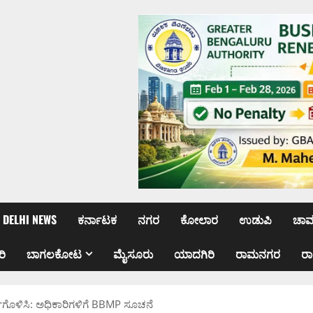
DELHI NEWS
ಕರ್ನಾಟಕ
ನಗರ
ಕೋಲಾರ
ಉಡುಪಿ
ಚಾ
ರಿ
ಬಾಗಲಕೋಟ
ಮೈಸೂರು
ಯಾದಗಿರಿ
ರಾಮನಗರ
ರ
್ಣಗೊಳಿಸಿ: ಅಧಿಕಾರಿಗಳಿಗೆ BBMP ಸೂಚನೆ