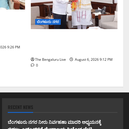
ವೇ ವಿಶ್ರಾಂತಿ
ಬೆಂಗಳೂರು ನಗರ
್ಕರಿ
ನ್.
ಕಾಡುಗೊಲ್ಲ ಸಮುದಾಯಕ್ಕೆ ಎಸ್‌ಟಿ ಸ್ಥಾನಮಾನ
ನೀಡಲು ಅಮಿತ್ ಶಾ ಮಧ್ಯಸ್ಥಿಕೆಗೆ ವಿ. ಸೋಮಣ್ಣ
2026 9:26 PM
ಮನವಿ
The Bengaluru Live
August 6, 2026 9:12 PM
0
RECENT NEWS
ಬೆಂಗಳೂರು ನಗರ ನೀರು ನಿರ್ವಹಣಾ ಮಾದರಿ ಅಧ್ಯಯನಕ್ಕೆ
ಬಿ‌ಡಬ್ಲ್ಯು‌ಎಸ್‌ಎಸ್‌ಬಿಗೆ ಮೇಘಾಲಯ ನಿಯೋಗ ಭೇಟಿ