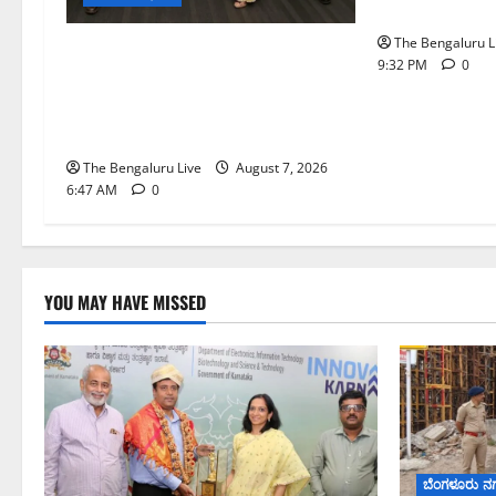
ಆಯುಕ್ತ ಕಾರ್ತಿಕ್ 
The Bengaluru L
ಬೆಂಗಳೂರು ನಗರ ನೀರು ನಿರ್ವಹಣಾ
9:32 PM
0
ಮಾದರಿ ಅಧ್ಯಯನಕ್ಕೆ
ಬಿ‌ಡಬ್ಲ್ಯು‌ಎಸ್‌ಎಸ್‌ಬಿಗೆ ಮೇಘಾಲಯ
ನಿಯೋಗ ಭೇಟಿ
The Bengaluru Live
August 7, 2026
6:47 AM
0
YOU MAY HAVE MISSED
ಬೆಂಗಳೂರು ನ