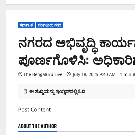
ಕರ್ನಾಟಕ
ಬೆಂಗಳೂರು ನಗರ
ನಗರದ ಅಭಿವೃದ್ಧಿ ಕಾರ್ಯಗ
ಪೂರ್ಣಗೊಳಿಸಿ: ಅಧಿಕಾರ
The Bengaluru Live
July 18, 2025 9:40 AM
1 minu
📗
ಈ ಸುದ್ದಿಯನ್ನು ಇಂಗ್ಲಿಷ್‌ನಲ್ಲಿ ಓದಿ
Post Content
ABOUT THE AUTHOR