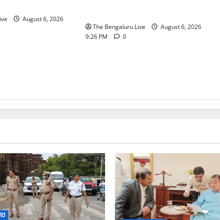
ಗಡ್ಕರಿ ಅನುಮೋದನೆ: ಸಂಸದ ಡಾ.
ರೆಡ್ಡಿ
ಸಿ.ಎನ್. ಮಂಜುನಾಥ್
ive
August 6, 2026
The Bengaluru Live
August 6, 2026
9:26 PM
0
ಗರ