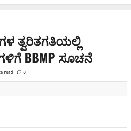
ಳ ತ್ವರಿತಗತಿಯಲ್ಲಿ
ಿಗಳಿಗೆ BBMP ಸೂಚನೆ
te read
0