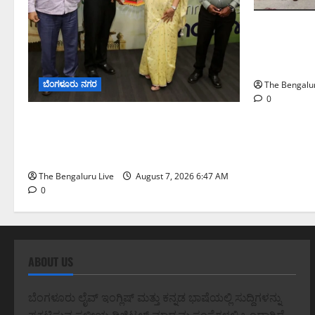
ಕೊರಮಂಗಲ ವಾ
ಸಂಚಾರ ಸುಧಾ
ಪೊಲೀಸ್ ಆಯುಕ್
ಬೆಂಗಳೂರು ನಗರ
The Bengalur
0
ಬೆಂಗಳೂರು ನಗರ ನೀರು ನಿರ್ವಹಣಾ ಮಾದರಿ
ಅಧ್ಯಯನಕ್ಕೆ ಬಿ‌ಡಬ್ಲ್ಯು‌ಎಸ್‌ಎಸ್‌ಬಿಗೆ
ಮೇಘಾಲಯ ನಿಯೋಗ ಭೇಟಿ
The Bengaluru Live
August 7, 2026 6:47 AM
0
ABOUT US
ಬೆಂಗಳೂರು ಲೈವ್ ಇಂಗ್ಲಿಷ್ ಮತ್ತು ಕನ್ನಡ ಭಾಷೆಯಲ್ಲಿ ಸುದ್ದಿಗಳನ್ನು
ಪ್ರಕಟಿಸುವ ಸ್ಥಳೀಯ ಡಿಜಿಟಲ್ ಮಾಧ್ಯಮ ಸಂಸ್ಥೆಗಳಲ್ಲಿ ಒಂದಾಗಿದೆ.