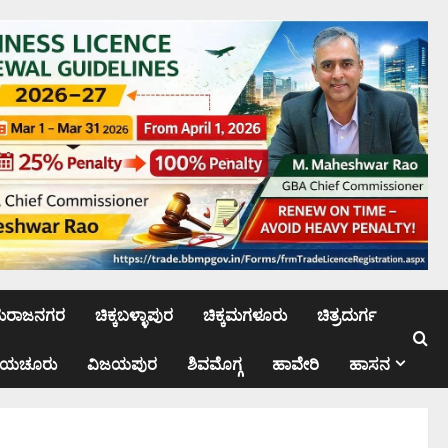
ಮರಾಜನಗರ
ಚಿಕ್ಕಬಳ್ಳಾಪುರ
ಚಿಕ್ಕಮಗಳೂರು
ಚಿತ್ರದುರ್ಗ
ಾಯಚೂರು
ವಿಜಯಪುರ
ಶಿವಮೊಗ್ಗ
ಹಾವೇರಿ
ಹಾಸನ