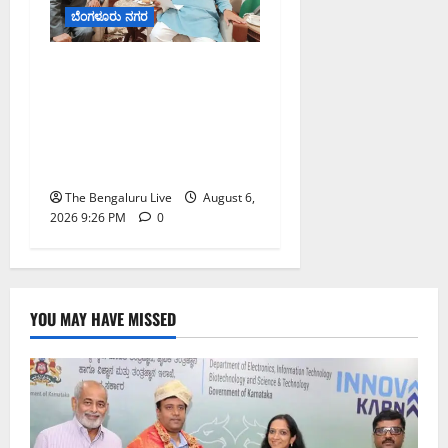
ಬೆಂಗಳೂರು ನಗರ
ಬೆಂಗಳೂರು–ಮೈಸೂರು
ಎಕ್ಸ್‌ಪ್ರೆಸ್‌ವೇ ವಿಶ್ರಾಂತಿ ಕೇಂದ್ರಕ್ಕೆ
ಭೂಸ್ವಾಧೀನಕ್ಕೆ ನಿತಿನ್ ಗಡ್ಕರಿ
ಅನುಮೋದನೆ: ಸಂಸದ ಡಾ.
ಸಿ.ಎನ್. ಮಂಜುನಾಥ್
The Bengaluru Live
August 6,
2026 9:26 PM
0
YOU MAY HAVE MISSED