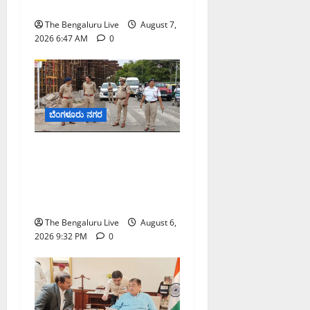
ಮೇಘಾಲಯ ನಿಯೋಗ ಭೇಟಿ
The Bengaluru Live
August 7,
2026 6:47 AM
0
ಬೆಂಗಳೂರು ನಗರ
ಕೊರಮಂಗಲ ವಾಟರ್ ಟ್ಯಾಂಕ್
ಜಂಕ್ಷನ್‌ನಲ್ಲಿ ಸಂಚಾರ ಸುಧಾರಣೆ
ಪರಿಶೀಲನೆ ನಡೆಸಿದ ಜಂಟಿ
ಪೊಲೀಸ್ ಆಯುಕ್ತ ಕಾರ್ತಿಕ್ ರೆಡ್ಡಿ
The Bengaluru Live
August 6,
2026 9:32 PM
0