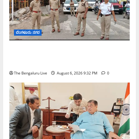
ಬೆಂಗಳೂರು ನಗರ
ಕೊರಮಂಗಲ ವಾಟರ್ ಟ್ಯಾಂಕ್ ಜಂಕ್ಷನ್‌ನಲ್ಲಿ ಸಂಚಾರ
ಸುಧಾರಣೆ ಪರಿಶೀಲನೆ ನಡೆಸಿದ ಜಂಟಿ ಪೊಲೀಸ್ ಆಯುಕ್ತ
ಕಾರ್ತಿಕ್ ರೆಡ್ಡಿ
The Bengaluru Live
August 6, 2026 9:32 PM
0