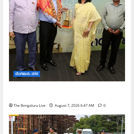
ಬೆಂಗಳೂರು ನಗರ
ಬೆಂಗಳೂರು ನಗರ ನೀರು ನಿರ್ವಹಣಾ ಮಾದರಿ ಅಧ್ಯಯನಕ್ಕೆ
ಬಿ‌ಡಬ್ಲ್ಯು‌ಎಸ್‌ಎಸ್‌ಬಿಗೆ ಮೇಘಾಲಯ ನಿಯೋಗ ಭೇಟಿ
The Bengaluru Live
August 7, 2026 6:47 AM
0