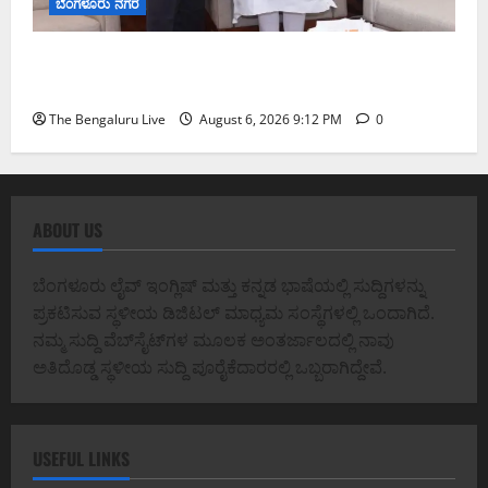
ಬೆಂಗಳೂರು ನಗರ
ಕಾಡುಗೊಲ್ಲ ಸಮುದಾಯಕ್ಕೆ ಎಸ್‌ಟಿ ಸ್ಥಾನಮಾನ ನೀಡಲು
ಅಮಿತ್ ಶಾ ಮಧ್ಯಸ್ಥಿಕೆಗೆ ವಿ. ಸೋಮಣ್ಣ ಮನವಿ
The Bengaluru Live
August 6, 2026 9:12 PM
0
ABOUT US
ಬೆಂಗಳೂರು ಲೈವ್ ಇಂಗ್ಲಿಷ್ ಮತ್ತು ಕನ್ನಡ ಭಾಷೆಯಲ್ಲಿ ಸುದ್ದಿಗಳನ್ನು
ಪ್ರಕಟಿಸುವ ಸ್ಥಳೀಯ ಡಿಜಿಟಲ್ ಮಾಧ್ಯಮ ಸಂಸ್ಥೆಗಳಲ್ಲಿ ಒಂದಾಗಿದೆ.
ನಮ್ಮ ಸುದ್ದಿ ವೆಬ್‌ಸೈಟ್‌ಗಳ ಮೂಲಕ ಅಂತರ್ಜಾಲದಲ್ಲಿ ನಾವು
ಅತಿದೊಡ್ಡ ಸ್ಥಳೀಯ ಸುದ್ದಿ ಪೂರೈಕೆದಾರರಲ್ಲಿ ಒಬ್ಬರಾಗಿದ್ದೇವೆ.
USEFUL LINKS