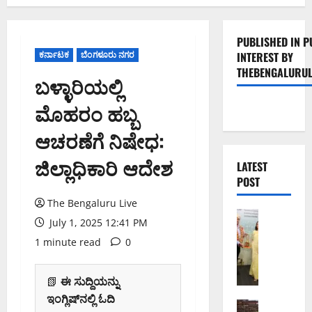
PUBLISHED IN P
ಕರ್ನಾಟಕ
ಬೆಂಗಳೂರು ನಗರ
INTEREST BY
THEBENGALURUL
ಬಳ್ಳಾರಿಯಲ್ಲಿ
ಮೊಹರಂ ಹಬ್ಬ
ಆಚರಣೆಗೆ ನಿಷೇಧ:
ಜಿಲ್ಲಾಧಿಕಾರಿ ಆದೇಶ
LATEST
POST
The Bengaluru Live
ಬೆಂಗಳೂರು 
July 1, 2025 12:41 PM
ಬೆಂ
1 minute read
0
ಗ
ಳೂ
ರು
📗
ಈ ಸುದ್ದಿಯನ್ನು
ನ
ಇಂಗ್ಲಿಷ್‌ನಲ್ಲಿ ಓದಿ
ಗ
ಬೆಂಗಳೂರು 