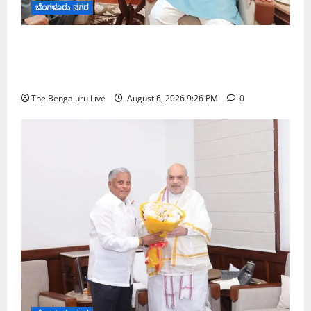
ಬೆಂಗಳೂರು ನಗರ
ಬೆಂಗಳೂರು–ಮೈಸೂರು ಎಕ್ಸ್‌ಪ್ರೆಸ್‌ವೇ ವಿಶ್ರಾಂತಿ ಕೇಂದ್ರಕ್ಕೆ
ಭೂಸ್ವಾಧೀನಕ್ಕೆ ನಿತಿನ್ ಗಡ್ಕರಿ ಅನುಮೋದನೆ: ಸಂಸದ ಡಾ.
ಸಿ.ಎನ್. ಮಂಜುನಾಥ್
The Bengaluru Live
August 6, 2026 9:26 PM
0