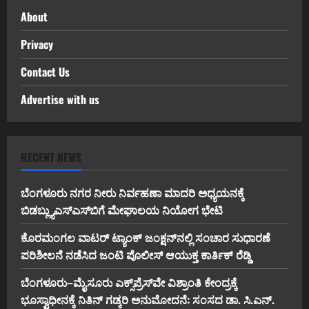
About
Privacy
Contact Us
Advertise with us
RECENT NEWS
ಬೆಂಗಳೂರು ನಗರ ನೀರು ನಿರ್ವಹಣಾ ಮಾದರಿ ಅಧ್ಯಯನಕ್ಕೆ
ಬಿ‌ಡಬ್ಲ್ಯು‌ಎಸ್‌ಎಸ್‌ಬಿಗೆ ಮೇಘಾಲಯ ನಿಯೋಗ ಭೇಟಿ
ಕೊರಮಂಗಲ ವಾಟರ್ ಟ್ಯಾಂಕ್ ಜಂಕ್ಷನ್‌ನಲ್ಲಿ ಸಂಚಾರ ಸುಧಾರಣೆ
ಪರಿಶೀಲನೆ ನಡೆಸಿದ ಜಂಟಿ ಪೊಲೀಸ್ ಆಯುಕ್ತ ಕಾರ್ತಿಕ್ ರೆಡ್ಡಿ
ಬೆಂಗಳೂರು–ಮೈಸೂರು ಎಕ್ಸ್‌ಪ್ರೆಸ್‌ವೇ ವಿಶ್ರಾಂತಿ ಕೇಂದ್ರಕ್ಕೆ
ಭೂಸ್ವಾಧೀನಕ್ಕೆ ನಿತಿನ್ ಗಡ್ಕರಿ ಅನುಮೋದನೆ: ಸಂಸದ ಡಾ. ಸಿ.ಎನ್.