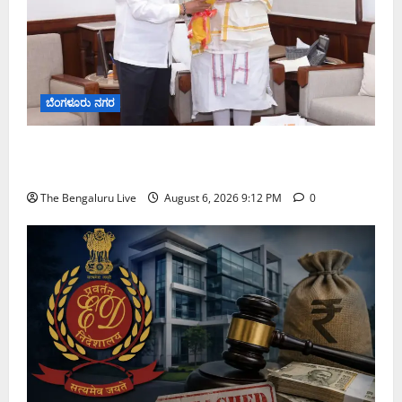
ಬೆಂಗಳೂರು ನಗರ
ಕಾಡುಗೊಲ್ಲ ಸಮುದಾಯಕ್ಕೆ ಎಸ್‌ಟಿ ಸ್ಥಾನಮಾನ ನೀಡಲು
ಅಮಿತ್ ಶಾ ಮಧ್ಯಸ್ಥಿಕೆಗೆ ವಿ. ಸೋಮಣ್ಣ ಮನವಿ
The Bengaluru Live
August 6, 2026 9:12 PM
0