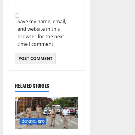
ದು
6,
6,
:
2026
2026
0
ಸ
8:50
9:26
PM
ಚಿ
Save my name, email,
PM
ವ
and website in this
0
0
ಪ್
browser for the next
ರಿ
time I comment.
ಯಾಂ
ಕ್
ಖ
ರ್
ಗೆ
RELATED STORIES
August
6,
2026
8:07
PM
ಬೆಂಗಳೂರು ನಗರ
0