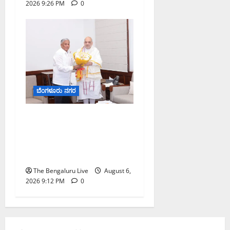
2026 9:26 PM
0
ಬೆಂಗಳೂರು ನಗರ
ಕಾಡುಗೊಲ್ಲ ಸಮುದಾಯಕ್ಕೆ
ಎಸ್‌ಟಿ ಸ್ಥಾನಮಾನ ನೀಡಲು
ಅಮಿತ್ ಶಾ ಮಧ್ಯಸ್ಥಿಕೆಗೆ ವಿ.
ಸೋಮಣ್ಣ ಮನವಿ
The Bengaluru Live
August 6,
2026 9:12 PM
0