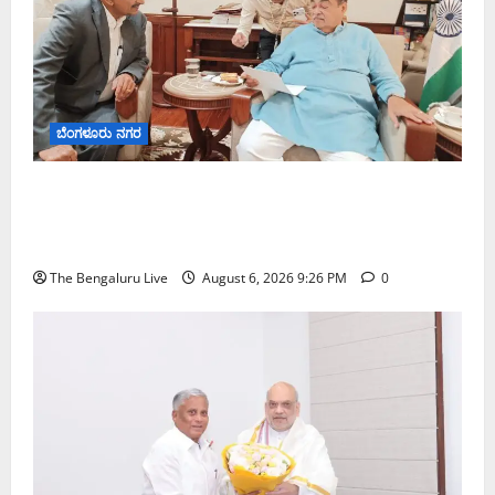
ಬೆಂಗಳೂರು ನಗರ
ಬೆಂಗಳೂರು–ಮೈಸೂರು ಎಕ್ಸ್‌ಪ್ರೆಸ್‌ವೇ ವಿಶ್ರಾಂತಿ ಕೇಂದ್ರಕ್ಕೆ
ಭೂಸ್ವಾಧೀನಕ್ಕೆ ನಿತಿನ್ ಗಡ್ಕರಿ ಅನುಮೋದನೆ: ಸಂಸದ ಡಾ.
ಸಿ.ಎನ್. ಮಂಜುನಾಥ್
The Bengaluru Live
August 6, 2026 9:26 PM
0