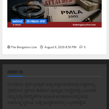
ಅಪರಾಧ
ಬೆಂಗಳೂರು ನಗರ
ಡೀಪಕ್ ಕೇಬಲ್ ಬ್ಯಾಂಕ್ ವಂಚನೆ ಪ್ರಕರಣ: ₹51.28 ಕೋಟಿ
ಮೌಲ್ಯದ ಆಸ್ತಿಗಳನ್ನು ಜಪ್ತಿ ಮಾಡಿದ ಇಡಿ
The Bengaluru Live
August 6, 2026 8:50 PM
0
ABOUT US
ಬೆಂಗಳೂರು ಲೈವ್ ಇಂಗ್ಲಿಷ್ ಮತ್ತು ಕನ್ನಡ ಭಾಷೆಯಲ್ಲಿ ಸುದ್ದಿಗಳನ್ನು
ಪ್ರಕಟಿಸುವ ಸ್ಥಳೀಯ ಡಿಜಿಟಲ್ ಮಾಧ್ಯಮ ಸಂಸ್ಥೆಗಳಲ್ಲಿ ಒಂದಾಗಿದೆ.
ನಮ್ಮ ಸುದ್ದಿ ವೆಬ್‌ಸೈಟ್‌ಗಳ ಮೂಲಕ ಅಂತರ್ಜಾಲದಲ್ಲಿ ನಾವು
ಅತಿದೊಡ್ಡ ಸ್ಥಳೀಯ ಸುದ್ದಿ ಪೂರೈಕೆದಾರರಲ್ಲಿ ಒಬ್ಬರಾಗಿದ್ದೇವೆ.