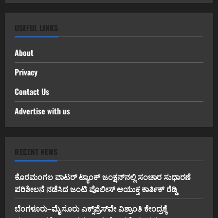
USEFUL LINKS
About
Privacy
Contact Us
Advertise with us
RECENT NEWS
ಕೊರಮಂಗಲ ವಾಟರ್ ಟ್ಯಾಂಕ್ ಜಂಕ್ಷನ್‌ನಲ್ಲಿ ಸಂಚಾರ ಸುಧಾರಣೆ
ಪರಿಶೀಲನೆ ನಡೆಸಿದ ಜಂಟಿ ಪೊಲೀಸ್ ಆಯುಕ್ತ ಕಾರ್ತಿಕ್ ರೆಡ್ಡಿ
ಬೆಂಗಳೂರು–ಮೈಸೂರು ಎಕ್ಸ್‌ಪ್ರೆಸ್‌ವೇ ವಿಶ್ರಾಂತಿ ಕೇಂದ್ರಕ್ಕೆ