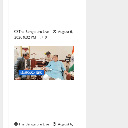
ಕೊರಮಂಗಲ ವಾಟರ್ ಟ್ಯಾಂಕ್
ಜಂಕ್ಷನ್‌ನಲ್ಲಿ ಸಂಚಾರ ಸುಧಾರಣೆ
ಪರಿಶೀಲನೆ ನಡೆಸಿದ ಜಂಟಿ
ಪೊಲೀಸ್ ಆಯುಕ್ತ ಕಾರ್ತಿಕ್ ರೆಡ್ಡಿ
The Bengaluru Live
August 6,
2026 9:32 PM
0
ಬೆಂಗಳೂರು ನಗರ
ಬೆಂಗಳೂರು–ಮೈಸೂರು
ಎಕ್ಸ್‌ಪ್ರೆಸ್‌ವೇ ವಿಶ್ರಾಂತಿ ಕೇಂದ್ರಕ್ಕೆ
ಭೂಸ್ವಾಧೀನಕ್ಕೆ ನಿತಿನ್ ಗಡ್ಕರಿ
ಅನುಮೋದನೆ: ಸಂಸದ ಡಾ.
ಸಿ.ಎನ್. ಮಂಜುನಾಥ್
The Bengaluru Live
August 6,