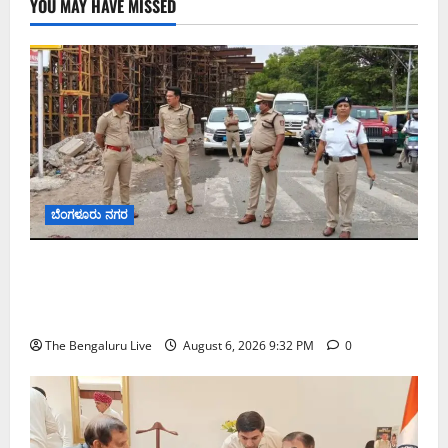
YOU MAY HAVE MISSED
ಬೆಂಗಳೂರು ನಗರ
ಕೊರಮಂಗಲ ವಾಟರ್ ಟ್ಯಾಂಕ್ ಜಂಕ್ಷನ್‌ನಲ್ಲಿ ಸಂಚಾರ
ಸುಧಾರಣೆ ಪರಿಶೀಲನೆ ನಡೆಸಿದ ಜಂಟಿ ಪೊಲೀಸ್ ಆಯುಕ್ತ
ಕಾರ್ತಿಕ್ ರೆಡ್ಡಿ
The Bengaluru Live
August 6, 2026 9:32 PM
0