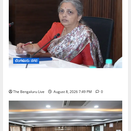
ಬೆಂಗಳೂರು ನಗರ
ಗಣೇಶ ಚತುರ್ಥಿ 2026: ಜಿಬಿಎ ವ್ಯಾಪ್ತಿಯಲ್ಲಿ ಪಿಒಪಿ ಗಣೇಶ
ಮೂರ್ತಿಗಳ ತಯಾರಿಕೆ, ಮಾರಾಟ ಮತ್ತು ವಿಸರ್ಜನೆ ನಿಷೇಧ
The Bengaluru Live
August 8, 2026 7:49 PM
0