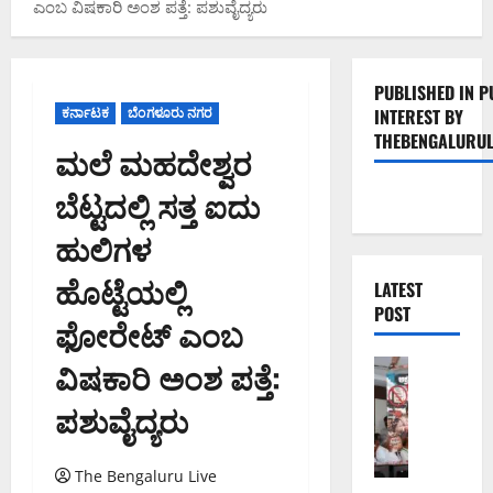
ಎಂಬ ವಿಷಕಾರಿ ಅಂಶ ಪತ್ತೆ: ಪಶುವೈದ್ಯರು
PUBLISHED IN P
ಕರ್ನಾಟಕ
ಬೆಂಗಳೂರು ನಗರ
INTEREST BY
THEBENGALURUL
ಮಲೆ ಮಹದೇಶ್ವರ
ಬೆಟ್ಟದಲ್ಲಿ ಸತ್ತ ಐದು
ಹುಲಿಗಳ
ಹೊಟ್ಟೆಯಲ್ಲಿ
LATEST
POST
ಫೋರೇಟ್ ಎಂಬ
ವಿಷಕಾರಿ ಅಂಶ ಪತ್ತೆ:
ಬೆಂಗಳೂರು 
ನೈ
ಪಶುವೈದ್ಯರು
ಸ್
ರ
ಸ್
The Bengaluru Live
ತೆ