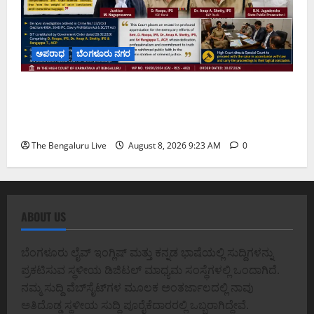
ಅಪರಾಧ
ಬೆಂಗಳೂರು ನಗರ
ವರದಕ್ಷಿಣೆ ಸಾವಿನ ಪ್ರಕರಣದ ಮಾದರಿ ತನಿಖೆ: ಐಪಿಎಸ್
ಅಧಿಕಾರಿಗಳಾದ ಡಿ. ರೂಪಾ, ಡಾ. ಅನುಪ್ ಎ. ಶೆಟ್ಟಿ ಮತ್ತು
ಎಸಿಪಿ ರಂಗಪ್ಪ ಟಿ. ಅವರನ್ನು ಶ್ಲಾಘಿಸಿದ ಕರ್ನಾಟಕ ಹೈಕೋರ್ಟ್
The Bengaluru Live
August 8, 2026 9:23 AM
0
ABOUT US
ಬೆಂಗಳೂರು ಲೈವ್ ಇಂಗ್ಲಿಷ್ ಮತ್ತು ಕನ್ನಡ ಭಾಷೆಯಲ್ಲಿ ಸುದ್ದಿಗಳನ್ನು
ಪ್ರಕಟಿಸುವ ಸ್ಥಳೀಯ ಡಿಜಿಟಲ್ ಮಾಧ್ಯಮ ಸಂಸ್ಥೆಗಳಲ್ಲಿ ಒಂದಾಗಿದೆ.
ನಮ್ಮ ಸುದ್ದಿ ವೆಬ್‌ಸೈಟ್‌ಗಳ ಮೂಲಕ ಅಂತರ್ಜಾಲದಲ್ಲಿ ನಾವು
ಅತಿದೊಡ್ಡ ಸ್ಥಳೀಯ ಸುದ್ದಿ ಪೂರೈಕೆದಾರರಲ್ಲಿ ಒಬ್ಬರಾಗಿದ್ದೇವೆ.