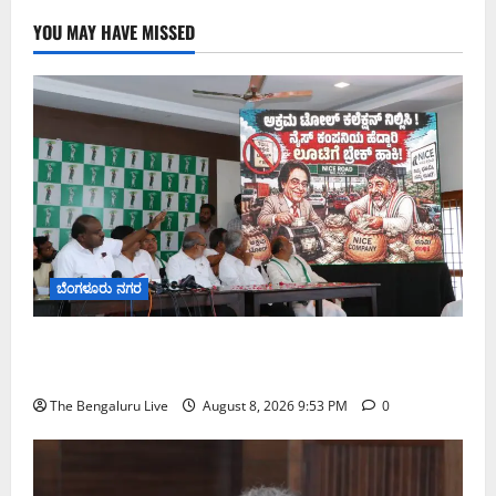
YOU MAY HAVE MISSED
ಬೆಂಗಳೂರು ನಗರ
ನೈಸ್ ರಸ್ತೆಯಲ್ಲಿ ಟೋಲ್ ಕಟ್ಟಬೇಡಿ: ರಾಜ್ಯ ಸರ್ಕಾರಕ್ಕೆ ಎರಡು
ವಾರಗಳ ಗಡುವು ನೀಡಿದ ಎಚ್.ಡಿ. ಕುಮಾರಸ್ವಾಮಿ
The Bengaluru Live
August 8, 2026 9:53 PM
0