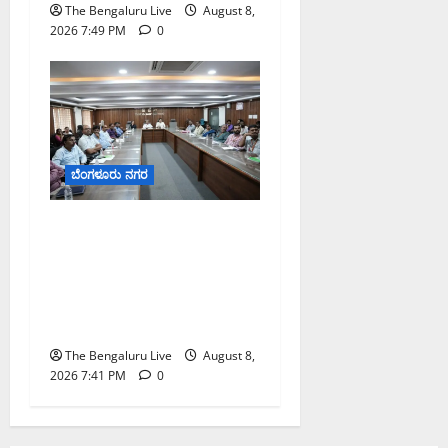
The Bengaluru Live
August 8,
2026 7:49 PM
0
ಬೆಂಗಳೂರು ನಗರ
ನಾಗರಿಕರ ಸಮಸ್ಯೆಗಳಿಗೆ ಒಂದೇ
ಕಡೆ ಪರಿಹಾರ: ‘ನಾಗರಿಕ
ಸಹಾಯ ಕೇಂದ್ರ’ ಸ್ಥಾಪನೆಗೆ
ಬೆಂಗಳೂರು ಪೂರ್ವ ನಗರ
ಪಾಲಿಕೆ ಚಿಂತನೆ
The Bengaluru Live
August 8,
2026 7:41 PM
0