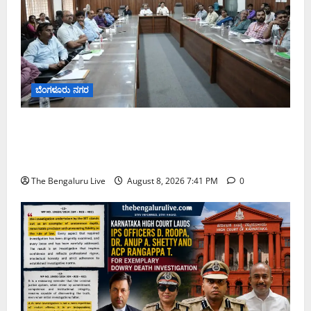
ಬೆಂಗಳೂರು ನಗರ
ನಾಗರಿಕರ ಸಮಸ್ಯೆಗಳಿಗೆ ಒಂದೇ ಕಡೆ ಪರಿಹಾರ: ‘ನಾಗರಿಕ
ಸಹಾಯ ಕೇಂದ್ರ’ ಸ್ಥಾಪನೆಗೆ ಬೆಂಗಳೂರು ಪೂರ್ವ ನಗರ ಪಾಲಿಕೆ
ಚಿಂತನೆ
The Bengaluru Live
August 8, 2026 7:41 PM
0