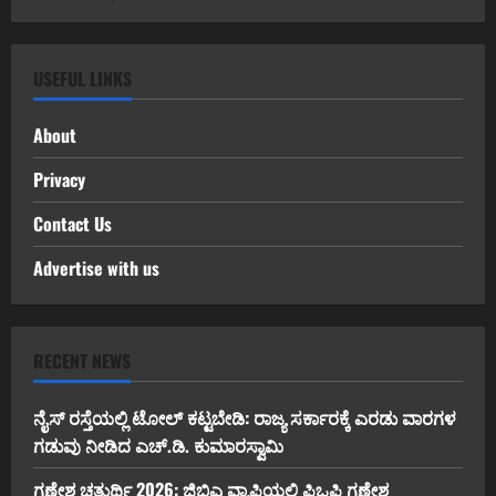
USEFUL LINKS
About
Privacy
Contact Us
Advertise with us
RECENT NEWS
ನೈಸ್ ರಸ್ತೆಯಲ್ಲಿ ಟೋಲ್ ಕಟ್ಟಬೇಡಿ: ರಾಜ್ಯ ಸರ್ಕಾರಕ್ಕೆ ಎರಡು ವಾರಗಳ
ಗಡುವು ನೀಡಿದ ಎಚ್.ಡಿ. ಕುಮಾರಸ್ವಾಮಿ
ಗಣೇಶ ಚತುರ್ಥಿ 2026: ಜಿಬಿಎ ವ್ಯಾಪ್ತಿಯಲ್ಲಿ ಪಿಒಪಿ ಗಣೇಶ