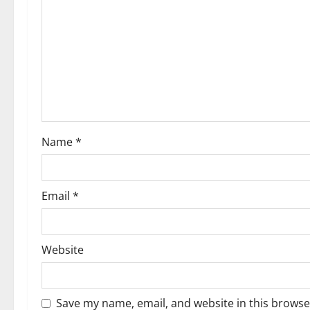
g
a
t
i
o
Name
*
n
Email
*
Website
Save my name, email, and website in this browse