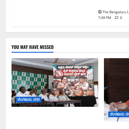
ನಿಷೇಧ
The Bengaluru L
7:49 PM
0
YOU MAY HAVE MISSED
ಬೆಂಗಳೂರು ನಗರ
ನೈಸ್ ರಸ್ತೆಯಲ್ಲಿ ಟೋಲ್ ಕಟ್ಟಬೇಡಿ: ರಾಜ್ಯ
ಬೆಂಗಳೂರು ನ
ಸರ್ಕಾರಕ್ಕೆ ಎರಡು ವಾರಗಳ ಗಡುವು ನೀಡಿದ
ಎಚ್.ಡಿ. ಕುಮಾರಸ್ವಾಮಿ