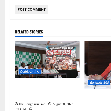
RELATED STORIES
ಬೆಂಗಳೂರು ನಗರ
ಬೆಂಗಳೂರು ನಗರ
ನೈಸ್ ರಸ್ತೆಯಲ್ಲಿ ಟೋಲ್ ಕಟ್ಟಬೇಡಿ: ರಾಜ್ಯ
ಸರ್ಕಾರಕ್ಕೆ ಎರಡು ವಾರಗಳ ಗಡುವು
ಗಣೇಶ ಚತುರ್ಥಿ 
ನೀಡಿದ ಎಚ್.ಡಿ. ಕುಮಾರಸ್ವಾಮಿ
ವ್ಯಾಪ್ತಿಯಲ್ಲಿ 
The Bengaluru Live
August 8, 2026
ತಯಾರಿಕೆ, ಮಾರಾ
9:53 PM
0