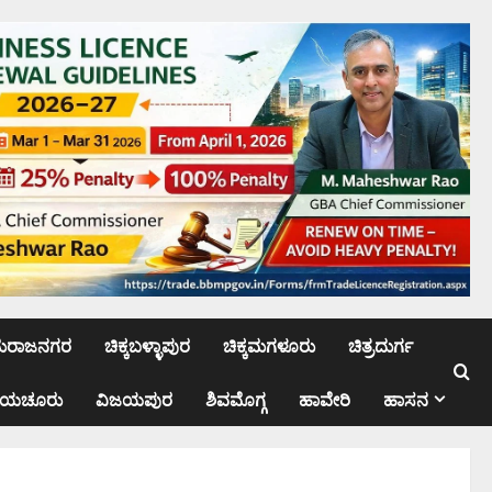
ಮರಾಜನಗರ
ಚಿಕ್ಕಬಳ್ಳಾಪುರ
ಚಿಕ್ಕಮಗಳೂರು
ಚಿತ್ರದುರ್ಗ
ಾಯಚೂರು
ವಿಜಯಪುರ
ಶಿವಮೊಗ್ಗ
ಹಾವೇರಿ
ಹಾಸನ