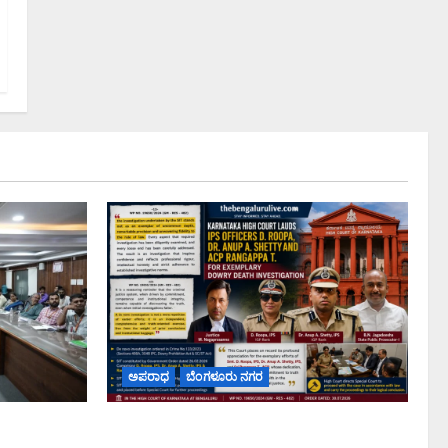
ಅಪರಾಧ
ಬೆಂಗಳೂರು ನಗರ
ಡೆ ಪರಿಹಾರ:
ವರದಕ್ಷಿಣೆ ಸಾವಿನ ಪ್ರಕರಣದ ಮಾದರಿ ತನಿಖೆ: