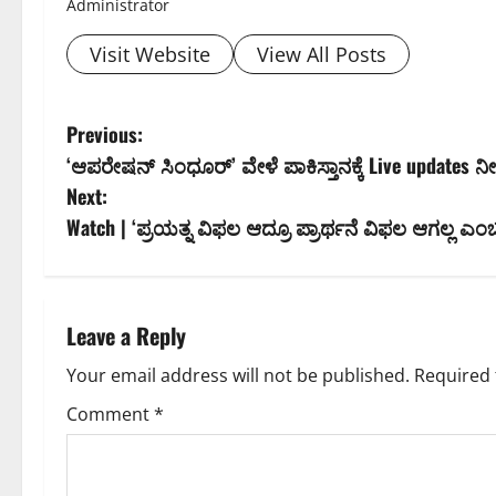
Administrator
Visit Website
View All Posts
P
Previous:
‘ಆಪರೇಷನ್ ಸಿಂಧೂರ್’ ವೇಳೆ ಪಾಕಿಸ್ತಾನಕ್ಕೆ Live updates ನೀ
o
Next:
s
Watch | ‘ಪ್ರಯತ್ನ ವಿಫಲ ಆದ್ರೂ ಪ್ರಾರ್ಥನೆ ವಿಫಲ ಆಗಲ್ಲ ಎಂ
t
n
Leave a Reply
a
Your email address will not be published.
Required 
v
Comment
*
i