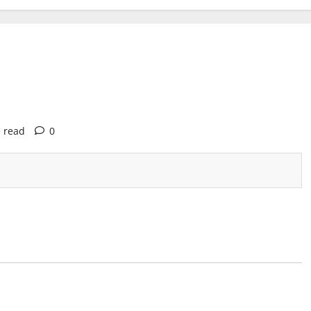
 read
0