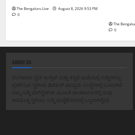
ಗಣೇಶ ಚತುರ್ಥಿ
ಪಿಒಪಿ ಗಣೇ
The Bengaluru Live
August 8, 2026 9:53 PM
ಮತ್ತು ವಿಸರ್
0
The Bengalur
0
ABOUT US
ಬೆಂಗಳೂರು ಲೈವ್ ಇಂಗ್ಲಿಷ್ ಮತ್ತು ಕನ್ನಡ ಭಾಷೆಯಲ್ಲಿ ಸುದ್ದಿಗಳನ್ನು
ಪ್ರಕಟಿಸುವ ಸ್ಥಳೀಯ ಡಿಜಿಟಲ್ ಮಾಧ್ಯಮ ಸಂಸ್ಥೆಗಳಲ್ಲಿ ಒಂದಾಗಿದೆ.
ನಮ್ಮ ಸುದ್ದಿ ವೆಬ್‌ಸೈಟ್‌ಗಳ ಮೂಲಕ ಅಂತರ್ಜಾಲದಲ್ಲಿ ನಾವು
ಅತಿದೊಡ್ಡ ಸ್ಥಳೀಯ ಸುದ್ದಿ ಪೂರೈಕೆದಾರರಲ್ಲಿ ಒಬ್ಬರಾಗಿದ್ದೇವೆ.