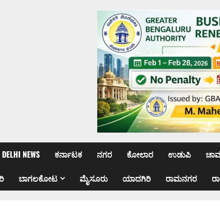
DELHI NEWS
ಕರ್ನಾಟಕ
ನಗರ
ಕೋಲಾರ
ಉಡುಪಿ
ಚಾ
ರಿ
ಬಾಗಲಕೋಟ
ಮೈಸೂರು
ಯಾದಗಿರಿ
ರಾಮನಗರ
ರ