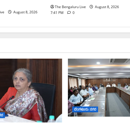
The Bengaluru Live
August 8, 2026
ive
August 8, 2026
7:41 PM
0
ಬೆಂಗಳೂರು ನಗರ
ಗರ
ನಾಗರಿಕರ ಸಮಸ್ಯೆಗಳಿಗೆ ಒಂದೇ ಕ