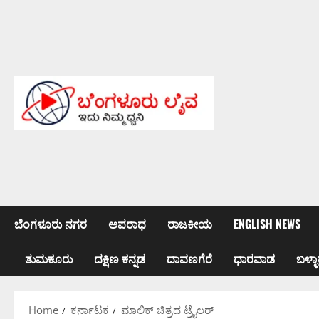
Skip
to
content
ಬೆಂಗಳೂರು ನಗರ
ಅಪರಾಧ
ರಾಜಕೀಯ
ENGLISH NEWS
ತುಮಕೂರು
ದಕ್ಷಿಣ ಕನ್ನಡ
ದಾವಣಗೆರೆ
ಧಾರವಾಡ
ಬಳ್ಳಾ
Home
ಕರ್ನಾಟಕ
ಮಾಲಿಕ್ ಚಿತ್ರದ ಟ್ರೈಲರ್