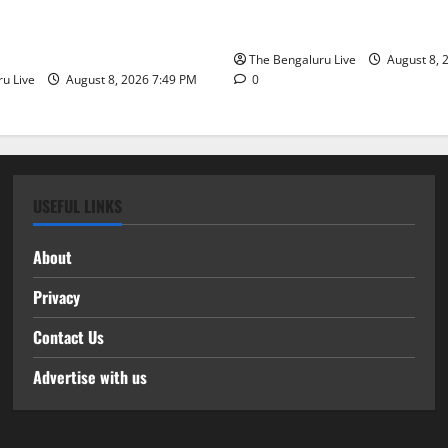
 2026: ಜಿಬಿಎ ವ್ಯಾಪ್ತಿಯಲ್ಲಿ
‘ನಾಗರಿಕ ಸಹಾಯ ಕೇಂದ್ರ’ ಸ್ಥಾಪನೆ
ಶ ಮೂರ್ತಿಗಳ ತಯಾರಿಕೆ, ಮಾರಾಟ
ಬೆಂಗಳೂರು ಪೂರ್ವ ನಗರ ಪಾಲಿಕೆ
ಜನೆ ನಿಷೇಧ
The Bengaluru Live
August 8, 
u Live
August 8, 2026 7:49 PM
0
USEFUL LINKS
About
Privacy
Contact Us
Advertise with us