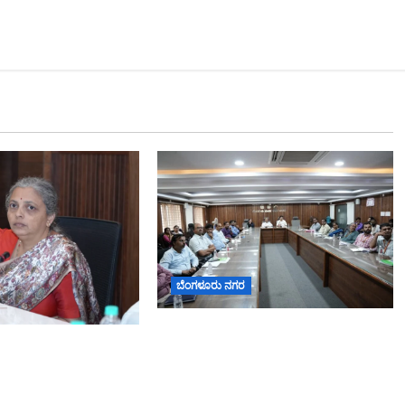
ಬೆಂಗಳೂರು ನಗರ
ನಾಗರಿಕರ ಸಮಸ್ಯೆಗಳಿಗೆ ಒಂದೇ ಕಡೆ
2026: ಜಿಬಿಎ
ಪರಿಹಾರ: ‘ನಾಗರಿಕ ಸಹಾಯ ಕೇಂದ್ರ’
ಪಿಒಪಿ ಗಣೇಶ ಮೂರ್ತಿಗಳ
ಸ್ಥಾಪನೆಗೆ ಬೆಂಗಳೂರು ಪೂರ್ವ ನಗರ
ಟ ಮತ್ತು ವಿಸರ್ಜನೆ
ಪಾಲಿಕೆ ಚಿಂತನೆ