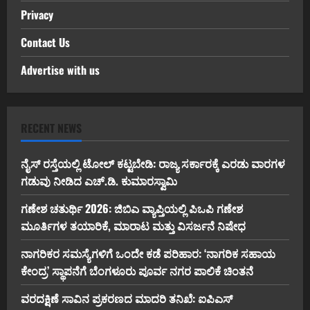
Privacy
Contact Us
Advertise with us
RECENT NEWS
ನೈಸ್ ರಸ್ತೆಯಲ್ಲಿ ಟೋಲ್ ಕಟ್ಟಬೇಡಿ: ರಾಜ್ಯ ಸರ್ಕಾರಕ್ಕೆ ಎರಡು ವಾರಗಳ
ಗಡುವು ನೀಡಿದ ಎಚ್.ಡಿ. ಕುಮಾರಸ್ವಾಮಿ
ಗಣೇಶ ಚತುರ್ಥಿ 2026: ಜಿಬಿಎ ವ್ಯಾಪ್ತಿಯಲ್ಲಿ ಪಿಒಪಿ ಗಣೇಶ
ಮೂರ್ತಿಗಳ ತಯಾರಿಕೆ, ಮಾರಾಟ ಮತ್ತು ವಿಸರ್ಜನೆ ನಿಷೇಧ
ನಾಗರಿಕರ ಸಮಸ್ಯೆಗಳಿಗೆ ಒಂದೇ ಕಡೆ ಪರಿಹಾರ: ‘ನಾಗರಿಕ ಸಹಾಯ
ಕೇಂದ್ರ’ ಸ್ಥಾಪನೆಗೆ ಬೆಂಗಳೂರು ಪೂರ್ವ ನಗರ ಪಾಲಿಕೆ ಚಿಂತನೆ
ವರದಕ್ಷಿಣೆ ಸಾವಿನ ಪ್ರಕರಣದ ಮಾದರಿ ತನಿಖೆ: ಐಪಿಎಸ್