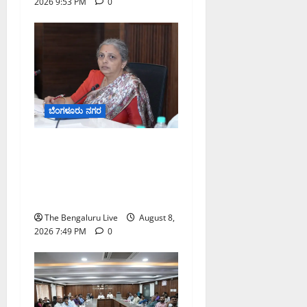
2026 9:53 PM
0
ದ
ಕ
ರ್
ನಾ
ಟ
ಕ
ಹೈ
ಬೆಂಗಳೂರು ನಗರ
ಕೋ
ರ್
ಗಣೇಶ ಚತುರ್ಥಿ 2026: ಜಿಬಿಎ
ಟ್
ವ್ಯಾಪ್ತಿಯಲ್ಲಿ ಪಿಒಪಿ ಗಣೇಶ
ಮೂರ್ತಿಗಳ ತಯಾರಿಕೆ, ಮಾರಾಟ
August
8,
ಮತ್ತು ವಿಸರ್ಜನೆ ನಿಷೇಧ
2026
The Bengaluru Live
August 8,
9:23
2026 7:49 PM
0
AM
0