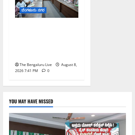
ಬೆಂಗಳೂರು ನಗರ
ನಾಗರಿಕರ ಸಮಸ್ಯೆಗಳಿಗೆ ಒಂದೇ
ಕಡೆ ಪರಿಹಾರ: ‘ನಾಗರಿಕ
ಸಹಾಯ ಕೇಂದ್ರ’ ಸ್ಥಾಪನೆಗೆ
ಬೆಂಗಳೂರು ಪೂರ್ವ ನಗರ
ಪಾಲಿಕೆ ಚಿಂತನೆ
The Bengaluru Live
August 8,
2026 7:41 PM
0
YOU MAY HAVE MISSED