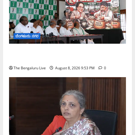
ಬೆಂಗಳೂರು ನಗರ
ನೈಸ್ ರಸ್ತೆಯಲ್ಲಿ ಟೋಲ್ ಕಟ್ಟಬೇಡಿ: ರಾಜ್ಯ ಸರ್ಕಾರಕ್ಕೆ ಎರಡು
ವಾರಗಳ ಗಡುವು ನೀಡಿದ ಎಚ್.ಡಿ. ಕುಮಾರಸ್ವಾಮಿ
The Bengaluru Live
August 8, 2026 9:53 PM
0