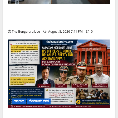
ನಾಗರಿಕರ ಸಮಸ್ಯೆಗಳಿಗೆ ಒಂದೇ ಕಡೆ ಪರಿಹಾರ: ‘ನಾಗರಿಕ
ಸಹಾಯ ಕೇಂದ್ರ’ ಸ್ಥಾಪನೆಗೆ ಬೆಂಗಳೂರು ಪೂರ್ವ ನಗರ ಪಾಲಿಕೆ
ಚಿಂತನೆ
The Bengaluru Live
August 8, 2026 7:41 PM
0
ಅಪರಾಧ
ಬೆಂಗಳೂರು ನಗರ
ವರದಕ್ಷಿಣೆ ಸಾವಿನ ಪ್ರಕರಣದ ಮಾದರಿ ತನಿಖೆ: ಐಪಿಎಸ್