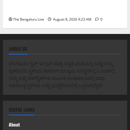
ಅಧಿಕಾರಿಗಳಾದ ಡಿ. ರೂಪಾ, ಡಾ. ಅನುಪ್ ಎ. ಶೆಟ್ಟಿ ಮತ್ತು
ಎಸಿಪಿ ರಂಗಪ್ಪ ಟಿ. ಅವರನ್ನು ಶ್ಲಾಘಿಸಿದ ಕರ್ನಾಟಕ ಹೈಕೋರ್ಟ್
The Bengaluru Live
August 8, 2026 9:23 AM
0
ABOUT US
ಬೆಂಗಳೂರು ಲೈವ್ ಇಂಗ್ಲಿಷ್ ಮತ್ತು ಕನ್ನಡ ಭಾಷೆಯಲ್ಲಿ ಸುದ್ದಿಗಳನ್ನು
ಪ್ರಕಟಿಸುವ ಸ್ಥಳೀಯ ಡಿಜಿಟಲ್ ಮಾಧ್ಯಮ ಸಂಸ್ಥೆಗಳಲ್ಲಿ ಒಂದಾಗಿದೆ.
ನಮ್ಮ ಸುದ್ದಿ ವೆಬ್‌ಸೈಟ್‌ಗಳ ಮೂಲಕ ಅಂತರ್ಜಾಲದಲ್ಲಿ ನಾವು
ಅತಿದೊಡ್ಡ ಸ್ಥಳೀಯ ಸುದ್ದಿ ಪೂರೈಕೆದಾರರಲ್ಲಿ ಒಬ್ಬರಾಗಿದ್ದೇವೆ.
USEFUL LINKS
About