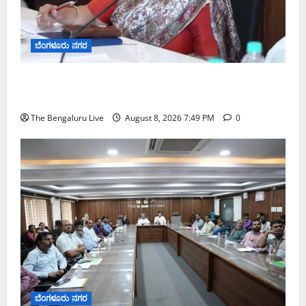
ಬೆಂಗಳೂರು ನಗರ
ಗಣೇಶ ಚತುರ್ಥಿ 2026: ಜಿಬಿಎ ವ್ಯಾಪ್ತಿಯಲ್ಲಿ ಪಿಒಪಿ ಗಣೇಶ
ಮೂರ್ತಿಗಳ ತಯಾರಿಕೆ, ಮಾರಾಟ ಮತ್ತು ವಿಸರ್ಜನೆ ನಿಷೇಧ
The Bengaluru Live
August 8, 2026 7:49 PM
0
ಬೆಂಗಳೂರು ನಗರ