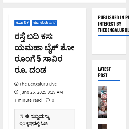
PUBLISHED IN P
ಕರ್ನಾಟಕ
ಬೆಂಗಳೂರು ನಗರ
INTEREST BY
THEBENGALURUL
ರಸ್ತೆ ಬದಿ ಕಸ:
ಯಮಹಾ ಬೈಕ್ ಶೋ
ರೂಂಗೆ 5 ಸಾವಿರ
ರೂ. ದಂಡ
LATEST
POST
The Bengaluru Live
ಬೆಂಗಳೂರು 
June 26, 2025 8:29 AM
ನೈ
1 minute read
0
ಸ್
ರ
ಸ್
📗
ಈ ಸುದ್ದಿಯನ್ನು
ತೆ
ಇಂಗ್ಲಿಷ್‌ನಲ್ಲಿ ಓದಿ
ಯ
ಬೆಂಗಳೂರು 