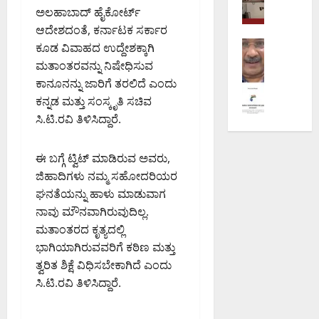
ಯ
ವೇ
ರ
ಬ್ಲ್
ಕ್
ಅಲಹಾಬಾದ್ ಹೈಕೋರ್ಟ್
ಕ್
ವಿ
ಸು
ಯು‌
ಕೇ
ಆದೇಶದಂತೆ, ಕರ್ನಾಟಕ ಸರ್ಕಾರ
ಕೆ
ಶ್
ಧಾ
ಎ
ಬ
ರಾಜಕೀಯ
ಎ
ಕೂಡ ವಿವಾಹದ ಉದ್ದೇಶಕ್ಕಾಗಿ
ರಾಂ
ರ
ಸ್‌
ಲ್
ನವ ದೆಹಲಿ
ಸ್‌
ತಿ
ಣೆ
ಮತಾಂತರವನ್ನು ನಿಷೇಧಿಸುವ
ಎ
ಮೆ
ಬ್
ಟಿ
ಕೇಂ
ಪ
ಸ್‌
ಕಾನೂನನ್ನು ಜಾರಿಗೆ ತರಲಿದೆ ಎಂದು
ಟಾ
ಯಾಂ
ಸ್
ದ್
ರಿ
ಬಿ
ಕನ್ನಡ ಮತ್ತು ಸಂಸ್ಕೃತಿ ಸಚಿವ
ಭಾ
ಕ್
ಥಾ
ರ
ಶೀ
ಗೆ
ಸಿ.ಟಿ.ರವಿ ತಿಳಿಸಿದ್ದಾರೆ.
ರ
ವಂ
ನ
ಕ್
ಲ
ಮೇ
ತ
ಚ
ಮಾ
ಕೆ
ನೆ
ಘಾ
ದ
ನೆ
ನ
ಭೂ
ಈ ಬಗ್ಗೆ ಟ್ವಿಟ್ ಮಾಡಿರುವ ಅವರು,
ನ
ಲ
ಲ್
ಪ್
ನೀ
ಸ್
ಡೆ
ಜಿಹಾದಿಗಳು ನಮ್ಮ ಸಹೋದರಿಯರ
ಯ
ಲಿ
ರ
ಡ
ವಾ
ಸಿ
ನಿ
ಘನತೆಯನ್ನು ಹಾಳು ಮಾಡುವಾಗ
ತ
ಕ
ಲು
ಧೀ
ದ
ಯೋ
ನಾವು ಮೌನವಾಗಿರುವುದಿಲ್ಲ.
ಮ್
ರ
ಅ
ನ
ಜಂ
ಗ
ಮತಾಂತರದ ಕೃತ್ಯದಲ್ಲಿ
ಮ
ಣ
ಮಿ
ಕ್
ಟಿ
ಭೇ
ಖಾ
:
ಭಾಗಿಯಾಗಿರುವವರಿಗೆ ಕಠಿಣ ಮತ್ತು
ತ್
ಕೆ
ಪೊ
ಟಿ
ತೆ
₹
ತ್ವರಿತ ಶಿಕ್ಷೆ ವಿಧಿಸಬೇಕಾಗಿದೆ ಎಂದು
ಶಾ
ನಿ
ಲೀ
ಗೆ
5
ಮ
ಸಿ.ಟಿ.ರವಿ ತಿಳಿಸಿದ್ದಾರೆ.
ತಿ
ಸ್
August
ನಿ
1
ಧ್
ನ್
ಆ
7,
ರ್
.
ಯ
ಗ
ಯು
2026