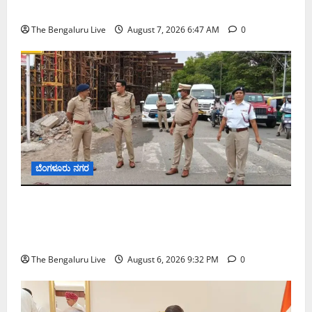
ಬಿ‌ಡಬ್ಲ್ಯು‌ಎಸ್‌ಎಸ್‌ಬಿಗೆ ಮೇಘಾಲಯ ನಿಯೋಗ ಭೇಟಿ
The Bengaluru Live
August 7, 2026 6:47 AM
0
ಬೆಂಗಳೂರು ನಗರ
ಕೊರಮಂಗಲ ವಾಟರ್ ಟ್ಯಾಂಕ್ ಜಂಕ್ಷನ್‌ನಲ್ಲಿ ಸಂಚಾರ
ಸುಧಾರಣೆ ಪರಿಶೀಲನೆ ನಡೆಸಿದ ಜಂಟಿ ಪೊಲೀಸ್ ಆಯುಕ್ತ
ಕಾರ್ತಿಕ್ ರೆಡ್ಡಿ
The Bengaluru Live
August 6, 2026 9:32 PM
0