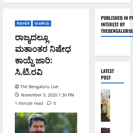
PUBLISHED IN P
ಕರ್ನಾಟಕ
ರಾಜಕೀಯ
INTEREST BY
THEBENGALURUL
ರಾಜ್ಯದಲ್ಲೂ
ಮತಾಂತರ ನಿಷೇಧ
ಕಾಯ್ದೆ ಜಾರಿ:
ಸಿ.ಟಿ.ರವಿ
LATEST
POST
The Bengaluru Live
ಬೆಂಗಳೂರು 
November 3, 2020 1:30 PM
ಬೆಂ
1 minute read
0
ಗ
ಳೂ
ರು
ನ
ಗ
ಬೆಂಗಳೂರು 