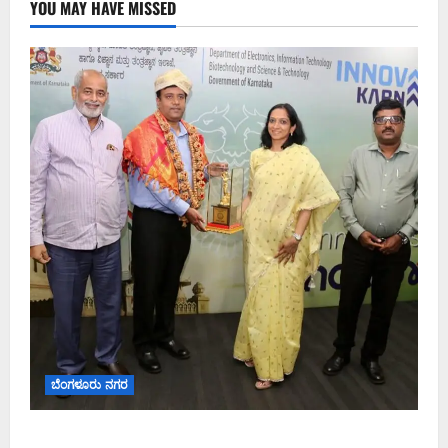
YOU MAY HAVE MISSED
ಬೆಂಗಳೂರು ನಗರ
ಬೆಂಗಳೂರು ನಗರ ನೀರು ನಿರ್ವಹಣಾ ಮಾದರಿ ಅಧ್ಯಯನಕ್ಕೆ