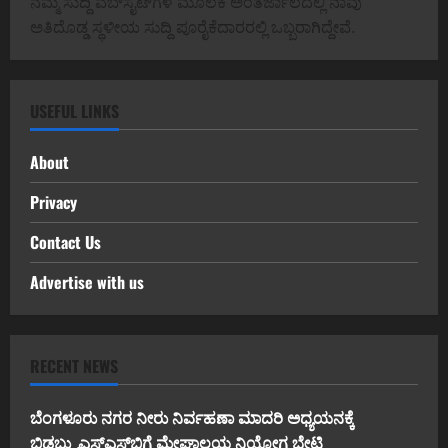
ನಮ್ಮ ಸುದ್ದಿ ವೆಬ್‌ಸೈಟ್‌ಗಳ ಮೂಲಕ ಅಂತರ್ಜಾಲದಲ್ಲಿ ನಾವು
ಅತಿದೊಡ್ಡ ಸ್ಥಳೀಯ ಸುದ್ದಿ ಪೂರೈಕೆದಾರರಲ್ಲಿ ಒಬ್ಬರಾಗಿದ್ದೇವೆ.
USEFUL LINKS
About
Privacy
Contact Us
Advertise with us
RECENT NEWS
ಬೆಂಗಳೂರು ನಗರ ನೀರು ನಿರ್ವಹಣಾ ಮಾದರಿ ಅಧ್ಯಯನಕ್ಕೆ
ಬಿ‌ಡಬ್ಲ್ಯು‌ಎಸ್‌ಎಸ್‌ಬಿಗೆ ಮೇಘಾಲಯ ನಿಯೋಗ ಭೇಟಿ