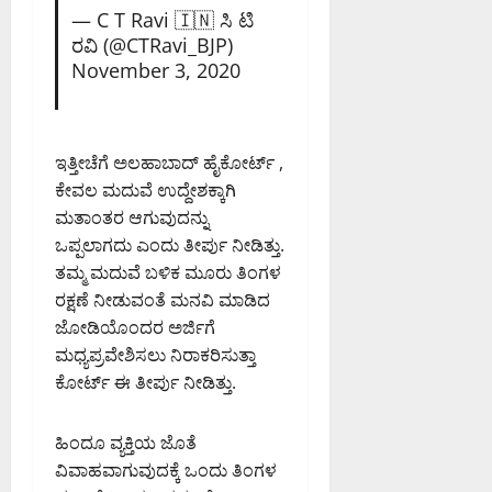
ದ
ಜು
— C T Ravi 🇮🇳 ಸಿ ಟಿ
ಇ
August
ನಾ
ರವಿ (@CTRavi_BJP)
ಡಿ
6,
ಥ್
November 3, 2020
2026
8:39
August
August
PM
6,
6,
2026
2026
0
ಇತ್ತೀಚೆಗೆ ಅಲಹಾಬಾದ್ ಹೈಕೋರ್ಟ್ ,
8:50
9:26
ಕೇವಲ ಮದುವೆ ಉದ್ದೇಶಕ್ಕಾಗಿ
PM
PM
ಮತಾಂತರ ಆಗುವುದನ್ನು
0
0
ಒಪ್ಪಲಾಗದು ಎಂದು ತೀರ್ಪು ನೀಡಿತ್ತು.
ತಮ್ಮ ಮದುವೆ ಬಳಿಕ ಮೂರು ತಿಂಗಳ
ರಕ್ಷಣೆ ನೀಡುವಂತೆ ಮನವಿ ಮಾಡಿದ
ಜೋಡಿಯೊಂದರ ಅರ್ಜಿಗೆ
ಮಧ್ಯಪ್ರವೇಶಿಸಲು ನಿರಾಕರಿಸುತ್ತಾ
ಕೋರ್ಟ್ ಈ ತೀರ್ಪು ನೀಡಿತ್ತು.
ಹಿಂದೂ ವ್ಯಕ್ತಿಯ ಜೊತೆ
ವಿವಾಹವಾಗುವುದಕ್ಕೆ ಒಂದು ತಿಂಗಳ