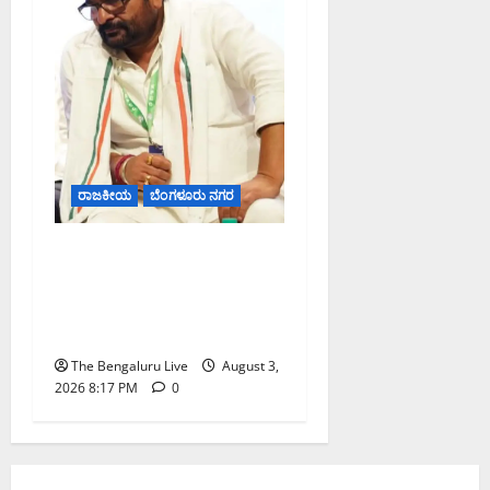
ರಾಜಕೀಯ
ಬೆಂಗಳೂರು ನಗರ
ಹೈಕೋರ್ಟ್ ಆದೇಶದ ಬಳಿಕ
ವಿನಯ್ ಕುಲಕರ್ಣಿ ಶಾಸಕ ಸ್ಥಾನ
ಮರುಸ್ಥಾಪನೆ; ಅನರ್ಹತೆ
ಅಧಿಸೂಚನೆ ಅಮಾನ್ಯ
The Bengaluru Live
August 3,
2026 8:17 PM
0