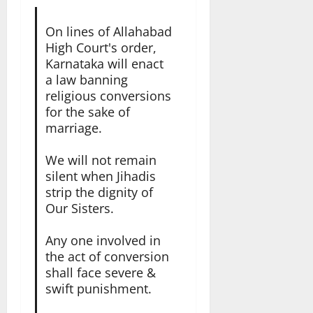
ಬಂ
2
ಸ್
ಡ್
ಕ್
6:47
ಧ
8
ಥಿ
ಕ
AM
ತ
On lines of Allahabad
ವಿ
ಕೋ
ಕೆ
ರಿ
ಕಾ
High Court's order,
ಧಿ
ಟಿ
0
ಗೆ
ಅ
ರ್
Karnataka will enact
ಸಿ
ಮೌ
ವಿ
ನು
ತಿ
a law banning
ದೆ
ಲ್
.
ಮೋ
ಕ್
religious conversions
ಎಂ
ಯ
ಸೋ
ದ
ರೆ
for the sake of
ದು
ದ
ಮ
ನೆ
ಡ್
marriage.
ಅ
ಆ
ಣ್
:
ಡಿ
ರ
ಸ್
ಣ
ಸಂ
ವಿಂ
We will not remain
ತಿ
ಮ
ಸ
August
ದ್
ಗ
silent when Jihadis
ನ
ದ
6,
ಕೇ
ಳ
strip the dignity of
ವಿ
ಡಾ
2026
ಜ್
ನ್
Our Sisters.
.
9:32
ರಿ
ನು
PM
ಸಿ
August
ವಾ
ಜ
Any one involved in
.
6,
ಲ್
0
ಪ್
the act of conversion
ಎ
2026
ಆ
ತಿ
9:12
shall face severe &
ನ್
ರೋ
ಮಾ
PM
.
swift punishment.
ಪ
ಡಿ
ಮಂ
0