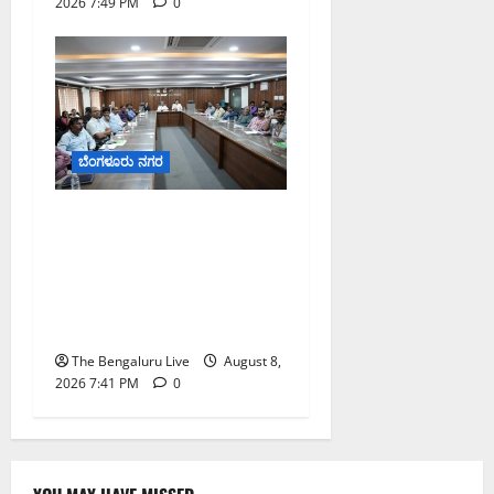
2026 7:49 PM
0
ಬೆಂಗಳೂರು ನಗರ
ನಾಗರಿಕರ ಸಮಸ್ಯೆಗಳಿಗೆ ಒಂದೇ
ಕಡೆ ಪರಿಹಾರ: ‘ನಾಗರಿಕ
ಸಹಾಯ ಕೇಂದ್ರ’ ಸ್ಥಾಪನೆಗೆ
ಬೆಂಗಳೂರು ಪೂರ್ವ ನಗರ
ಪಾಲಿಕೆ ಚಿಂತನೆ
The Bengaluru Live
August 8,
2026 7:41 PM
0