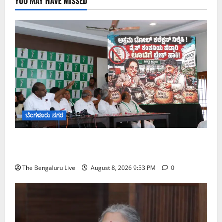
YOU MAY HAVE MISSED
ಬೆಂಗಳೂರು ನಗರ
ನೈಸ್ ರಸ್ತೆಯಲ್ಲಿ ಟೋಲ್ ಕಟ್ಟಬೇಡಿ: ರಾಜ್ಯ ಸರ್ಕಾರಕ್ಕೆ ಎರಡು
ವಾರಗಳ ಗಡುವು ನೀಡಿದ ಎಚ್.ಡಿ. ಕುಮಾರಸ್ವಾಮಿ
The Bengaluru Live
August 8, 2026 9:53 PM
0