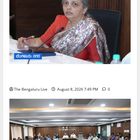
ಬೆಂಗಳೂರು ನಗರ
ಗಣೇಶ ಚತುರ್ಥಿ 2026: ಜಿಬಿಎ ವ್ಯಾಪ್ತಿಯಲ್ಲಿ ಪಿಒಪಿ ಗಣೇಶ
ಮೂರ್ತಿಗಳ ತಯಾರಿಕೆ, ಮಾರಾಟ ಮತ್ತು ವಿಸರ್ಜನೆ ನಿಷೇಧ
The Bengaluru Live
August 8, 2026 7:49 PM
0