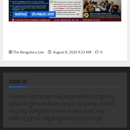
ಅಪರಾಧ
ಬೆಂಗಳೂರು ನಗರ
ವರದಕ್ಷಿಣೆ ಸಾವಿನ ಪ್ರಕರಣದ ಮಾದರಿ ತನಿಖೆ: ಐಪಿಎಸ್
ಅಧಿಕಾರಿಗಳಾದ ಡಿ. ರೂಪಾ, ಡಾ. ಅನುಪ್ ಎ. ಶೆಟ್ಟಿ ಮತ್ತು
ಎಸಿಪಿ ರಂಗಪ್ಪ ಟಿ. ಅವರನ್ನು ಶ್ಲಾಘಿಸಿದ ಕರ್ನಾಟಕ ಹೈಕೋರ್ಟ್
The Bengaluru Live
August 8, 2026 9:23 AM
0
ABOUT US
ಬೆಂಗಳೂರು ಲೈವ್ ಇಂಗ್ಲಿಷ್ ಮತ್ತು ಕನ್ನಡ ಭಾಷೆಯಲ್ಲಿ ಸುದ್ದಿಗಳನ್ನು
ಪ್ರಕಟಿಸುವ ಸ್ಥಳೀಯ ಡಿಜಿಟಲ್ ಮಾಧ್ಯಮ ಸಂಸ್ಥೆಗಳಲ್ಲಿ ಒಂದಾಗಿದೆ.
ನಮ್ಮ ಸುದ್ದಿ ವೆಬ್‌ಸೈಟ್‌ಗಳ ಮೂಲಕ ಅಂತರ್ಜಾಲದಲ್ಲಿ ನಾವು
ಅತಿದೊಡ್ಡ ಸ್ಥಳೀಯ ಸುದ್ದಿ ಪೂರೈಕೆದಾರರಲ್ಲಿ ಒಬ್ಬರಾಗಿದ್ದೇವೆ.