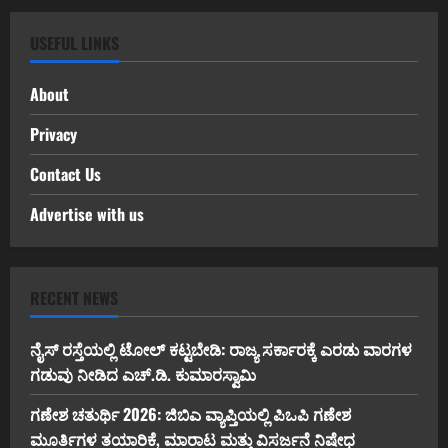
USEFUL LINKS
About
Privacy
Contact Us
Advertise with us
RECENT NEWS
ನೈಸ್ ರಸ್ತೆಯಲ್ಲಿ ಟೋಲ್ ಕಟ್ಟಬೇಡಿ: ರಾಜ್ಯ ಸರ್ಕಾರಕ್ಕೆ ಎರಡು ವಾರಗಳ
ಗಡುವು ನೀಡಿದ ಎಚ್.ಡಿ. ಕುಮಾರಸ್ವಾಮಿ
ಗಣೇಶ ಚತುರ್ಥಿ 2026: ಜಿಬಿಎ ವ್ಯಾಪ್ತಿಯಲ್ಲಿ ಪಿಒಪಿ ಗಣೇಶ
ಮೂರ್ತಿಗಳ ತಯಾರಿಕೆ, ಮಾರಾಟ ಮತ್ತು ವಿಸರ್ಜನೆ ನಿಷೇಧ