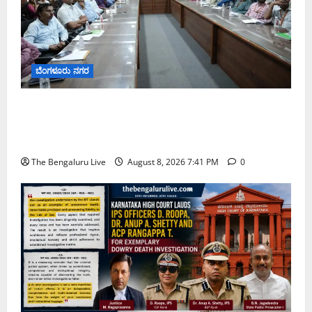
ಬೆಂಗಳೂರು ನಗರ
ನಾಗರಿಕರ ಸಮಸ್ಯೆಗಳಿಗೆ ಒಂದೇ ಕಡೆ ಪರಿಹಾರ: ‘ನಾಗರಿಕ
ಸಹಾಯ ಕೇಂದ್ರ’ ಸ್ಥಾಪನೆಗೆ ಬೆಂಗಳೂರು ಪೂರ್ವ ನಗರ ಪಾಲಿಕೆ
ಚಿಂತನೆ
The Bengaluru Live
August 8, 2026 7:41 PM
0