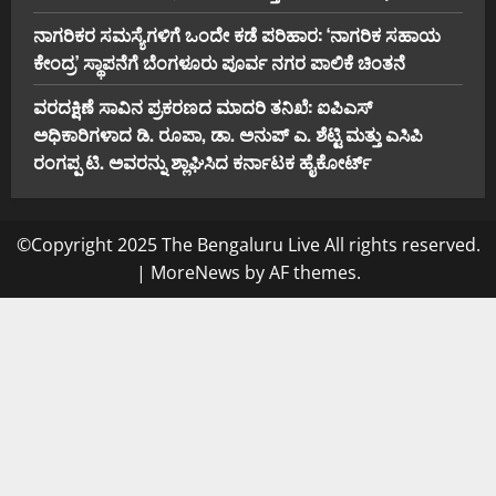
ನಾಗರಿಕರ ಸಮಸ್ಯೆಗಳಿಗೆ ಒಂದೇ ಕಡೆ ಪರಿಹಾರ: ‘ನಾಗರಿಕ ಸಹಾಯ
ಕೇಂದ್ರ’ ಸ್ಥಾಪನೆಗೆ ಬೆಂಗಳೂರು ಪೂರ್ವ ನಗರ ಪಾಲಿಕೆ ಚಿಂತನೆ
ವರದಕ್ಷಿಣೆ ಸಾವಿನ ಪ್ರಕರಣದ ಮಾದರಿ ತನಿಖೆ: ಐಪಿಎಸ್
ಅಧಿಕಾರಿಗಳಾದ ಡಿ. ರೂಪಾ, ಡಾ. ಅನುಪ್ ಎ. ಶೆಟ್ಟಿ ಮತ್ತು ಎಸಿಪಿ
ರಂಗಪ್ಪ ಟಿ. ಅವರನ್ನು ಶ್ಲಾಘಿಸಿದ ಕರ್ನಾಟಕ ಹೈಕೋರ್ಟ್
©Copyright 2025 The Bengaluru Live All rights reserved.
|
MoreNews
by AF themes.