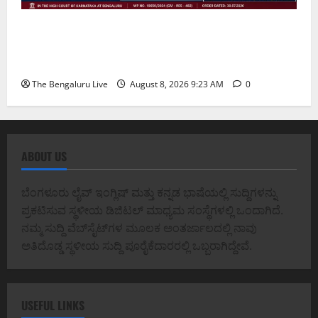
ವರದಕ್ಷಿಣೆ ಸಾವಿನ ಪ್ರಕರಣದ ಮಾದರಿ ತನಿಖೆ: ಐಪಿಎಸ್
ಅಧಿಕಾರಿಗಳಾದ ಡಿ. ರೂಪಾ, ಡಾ. ಅನುಪ್ ಎ. ಶೆಟ್ಟಿ ಮತ್ತು
ಎಸಿಪಿ ರಂಗಪ್ಪ ಟಿ. ಅವರನ್ನು ಶ್ಲಾಘಿಸಿದ ಕರ್ನಾಟಕ ಹೈಕೋರ್ಟ್
The Bengaluru Live
August 8, 2026 9:23 AM
0
ABOUT US
ಬೆಂಗಳೂರು ಲೈವ್ ಇಂಗ್ಲಿಷ್ ಮತ್ತು ಕನ್ನಡ ಭಾಷೆಯಲ್ಲಿ ಸುದ್ದಿಗಳನ್ನು
ಪ್ರಕಟಿಸುವ ಸ್ಥಳೀಯ ಡಿಜಿಟಲ್ ಮಾಧ್ಯಮ ಸಂಸ್ಥೆಗಳಲ್ಲಿ ಒಂದಾಗಿದೆ.
ನಮ್ಮ ಸುದ್ದಿ ವೆಬ್‌ಸೈಟ್‌ಗಳ ಮೂಲಕ ಅಂತರ್ಜಾಲದಲ್ಲಿ ನಾವು
ಅತಿದೊಡ್ಡ ಸ್ಥಳೀಯ ಸುದ್ದಿ ಪೂರೈಕೆದಾರರಲ್ಲಿ ಒಬ್ಬರಾಗಿದ್ದೇವೆ.
USEFUL LINKS