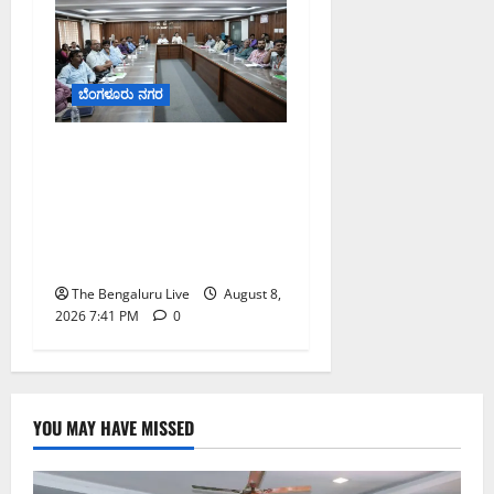
ಬೆಂಗಳೂರು ನಗರ
ನಾಗರಿಕರ ಸಮಸ್ಯೆಗಳಿಗೆ ಒಂದೇ
ಕಡೆ ಪರಿಹಾರ: ‘ನಾಗರಿಕ
ಸಹಾಯ ಕೇಂದ್ರ’ ಸ್ಥಾಪನೆಗೆ
ಬೆಂಗಳೂರು ಪೂರ್ವ ನಗರ
ಪಾಲಿಕೆ ಚಿಂತನೆ
The Bengaluru Live
August 8,
2026 7:41 PM
0
YOU MAY HAVE MISSED