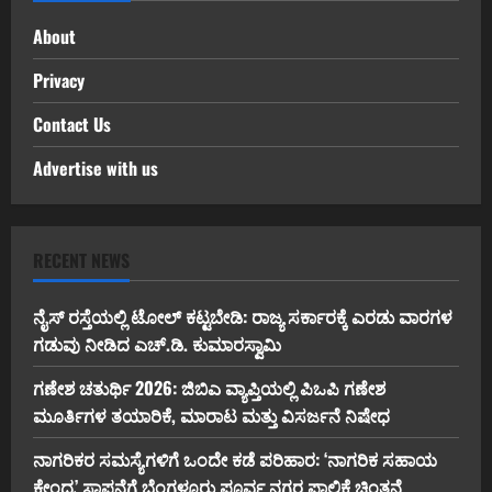
About
Privacy
Contact Us
Advertise with us
RECENT NEWS
ನೈಸ್ ರಸ್ತೆಯಲ್ಲಿ ಟೋಲ್ ಕಟ್ಟಬೇಡಿ: ರಾಜ್ಯ ಸರ್ಕಾರಕ್ಕೆ ಎರಡು ವಾರಗಳ
ಗಡುವು ನೀಡಿದ ಎಚ್.ಡಿ. ಕುಮಾರಸ್ವಾಮಿ
ಗಣೇಶ ಚತುರ್ಥಿ 2026: ಜಿಬಿಎ ವ್ಯಾಪ್ತಿಯಲ್ಲಿ ಪಿಒಪಿ ಗಣೇಶ
ಮೂರ್ತಿಗಳ ತಯಾರಿಕೆ, ಮಾರಾಟ ಮತ್ತು ವಿಸರ್ಜನೆ ನಿಷೇಧ
ನಾಗರಿಕರ ಸಮಸ್ಯೆಗಳಿಗೆ ಒಂದೇ ಕಡೆ ಪರಿಹಾರ: ‘ನಾಗರಿಕ ಸಹಾಯ
ಕೇಂದ್ರ’ ಸ್ಥಾಪನೆಗೆ ಬೆಂಗಳೂರು ಪೂರ್ವ ನಗರ ಪಾಲಿಕೆ ಚಿಂತನೆ