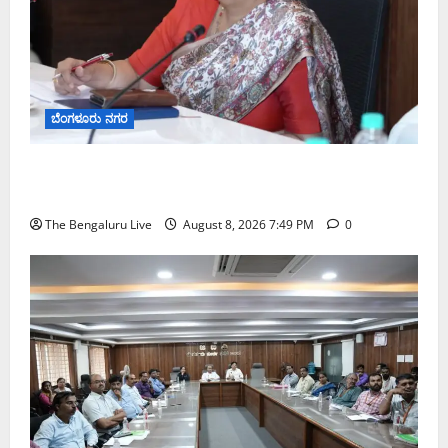
ಬೆಂಗಳೂರು ನಗರ
ಗಣೇಶ ಚತುರ್ಥಿ 2026: ಜಿಬಿಎ ವ್ಯಾಪ್ತಿಯಲ್ಲಿ ಪಿಒಪಿ ಗಣೇಶ
ಮೂರ್ತಿಗಳ ತಯಾರಿಕೆ, ಮಾರಾಟ ಮತ್ತು ವಿಸರ್ಜನೆ ನಿಷೇಧ
The Bengaluru Live
August 8, 2026 7:49 PM
0