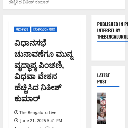
ಹೆಚ್ಚಿಸಿದ ನಿತೀಶ್ ಕುಮಾರ್
PUBLISHED IN P
ಕರ್ನಾಟಕ
ಬೆಂಗಳೂರು ನಗರ
INTEREST BY
THEBENGALURUL
ವಿಧಾನಸಭೆ
ಚುನಾವಣೆಗೂ ಮುನ್ನ
ವೃದ್ಧಾಪ್ಯ ಪಿಂಚಣಿ,
ವಿಧವಾ ವೇತನ
LATEST
POST
ಹೆಚ್ಚಿಸಿದ ನಿತೀಶ್
ಕುಮಾರ್
ಬೆಂಗಳೂರು 
ನೈ
ಸ್
The Bengaluru Live
ರ
ಸ್
June 21, 2025 5:41 PM
ತೆ