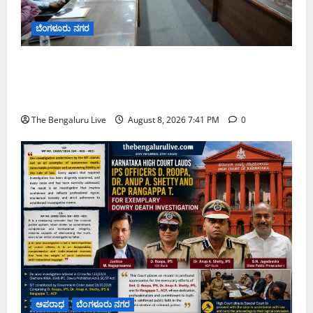
ಬೆಂಗಳೂರು ನಗರ
ನಾಗರಿಕರ ಸಮಸ್ಯೆಗಳಿಗೆ ಒಂದೇ ಕಡೆ ಪರಿಹಾರ: ‘ನಾಗರಿಕ
ಸಹಾಯ ಕೇಂದ್ರ’ ಸ್ಥಾಪನೆಗೆ ಬೆಂಗಳೂರು ಪೂರ್ವ ನಗರ ಪಾಲಿಕೆ
ಚಿಂತನೆ
The Bengaluru Live
August 8, 2026 7:41 PM
0
ಅಪರಾಧ
ಬೆಂಗಳೂರು ನಗರ