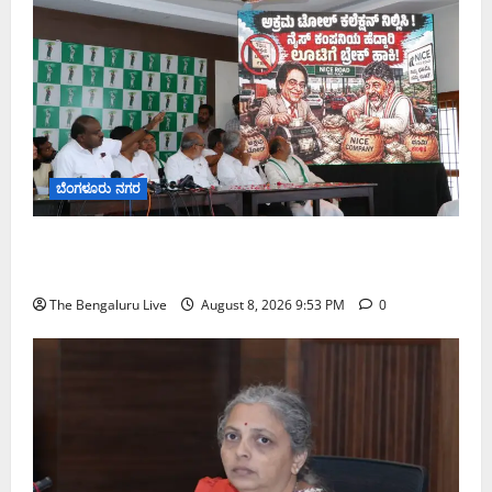
ಬೆಂಗಳೂರು ನಗರ
ನೈಸ್ ರಸ್ತೆಯಲ್ಲಿ ಟೋಲ್ ಕಟ್ಟಬೇಡಿ: ರಾಜ್ಯ ಸರ್ಕಾರಕ್ಕೆ ಎರಡು
ವಾರಗಳ ಗಡುವು ನೀಡಿದ ಎಚ್.ಡಿ. ಕುಮಾರಸ್ವಾಮಿ
The Bengaluru Live
August 8, 2026 9:53 PM
0