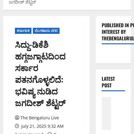
ಜಗದೀಶ್ ಶೆಟ್ಟರ್
PUBLISHED IN P
ಕರ್ನಾಟಕ
ಬೆಂಗಳೂರು ನಗರ
INTEREST BY
THEBENGALURUL
ಸಿದ್ದು-ಡಿಕೆಶಿ
ಹಗ್ಗಜಗ್ಗಾಟದಿಂದ
ಸರ್ಕಾರ
ಪತನಗೊಳ್ಳಲಿದೆ:
LATEST
POST
ಭವಿಷ್ಯ ನುಡಿದ
ಜಗದೀಶ್ ಶೆಟ್ಟರ್
ಬೆಳಗಾವಿ
ಬೆಂಗಳೂರು 
ಮಂಗಳೂರು
ಇಂ
The Bengaluru Live
ದು
July 21, 2025 9:32 AM
ಕ