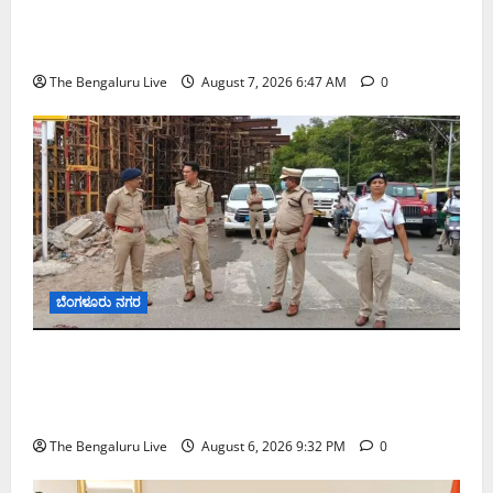
ಬೆಂಗಳೂರು ನಗರ ನೀರು ನಿರ್ವಹಣಾ ಮಾದರಿ ಅಧ್ಯಯನಕ್ಕೆ
ಬಿ‌ಡಬ್ಲ್ಯು‌ಎಸ್‌ಎಸ್‌ಬಿಗೆ ಮೇಘಾಲಯ ನಿಯೋಗ ಭೇಟಿ
The Bengaluru Live
August 7, 2026 6:47 AM
0
ಬೆಂಗಳೂರು ನಗರ
ಕೊರಮಂಗಲ ವಾಟರ್ ಟ್ಯಾಂಕ್ ಜಂಕ್ಷನ್‌ನಲ್ಲಿ ಸಂಚಾರ
ಸುಧಾರಣೆ ಪರಿಶೀಲನೆ ನಡೆಸಿದ ಜಂಟಿ ಪೊಲೀಸ್ ಆಯುಕ್ತ
ಕಾರ್ತಿಕ್ ರೆಡ್ಡಿ
The Bengaluru Live
August 6, 2026 9:32 PM
0