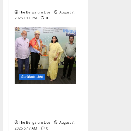
ಎಚ್ಚರಿಕೆ
The Bengaluru Live
August 7,
2026 1:11 PM
0
ಬೆಂಗಳೂರು ನಗರ
ಬೆಂಗಳೂರು ನಗರ ನೀರು
ನಿರ್ವಹಣಾ ಮಾದರಿ ಅಧ್ಯಯನಕ್ಕೆ
ಬಿ‌ಡಬ್ಲ್ಯು‌ಎಸ್‌ಎಸ್‌ಬಿಗೆ
ಮೇಘಾಲಯ ನಿಯೋಗ ಭೇಟಿ
The Bengaluru Live
August 7,
2026 6:47 AM
0