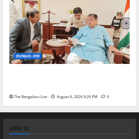
ಬೆಂಗಳೂರು ನಗರ
ಬೆಂಗಳೂರು–ಮೈಸೂರು ಎಕ್ಸ್‌ಪ್ರೆಸ್‌ವೇ ವಿಶ್ರಾಂತಿ ಕೇಂದ್ರಕ್ಕೆ
ಭೂಸ್ವಾಧೀನಕ್ಕೆ ನಿತಿನ್ ಗಡ್ಕರಿ ಅನುಮೋದನೆ: ಸಂಸದ ಡಾ.
ಸಿ.ಎನ್. ಮಂಜುನಾಥ್
The Bengaluru Live
August 6, 2026 9:26 PM
0
ABOUT US