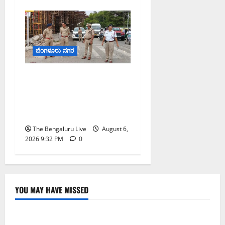
ಬೆಂಗಳೂರು ನಗರ
ಕೊರಮಂಗಲ ವಾಟರ್ ಟ್ಯಾಂಕ್
ಜಂಕ್ಷನ್‌ನಲ್ಲಿ ಸಂಚಾರ ಸುಧಾರಣೆ
ಪರಿಶೀಲನೆ ನಡೆಸಿದ ಜಂಟಿ
ಪೊಲೀಸ್ ಆಯುಕ್ತ ಕಾರ್ತಿಕ್ ರೆಡ್ಡಿ
The Bengaluru Live
August 6,
2026 9:32 PM
0
YOU MAY HAVE MISSED
ಬೆಳಗಾವಿ
ಬೆಂಗಳೂರು ನಗರ
ಮಂಗಳೂರು
ಇಂದು ಕರಾವಳಿ, ದಕ್ಷಿಣ ಒಳನಾಡು ಕರ್ನಾಟಕದಲ್ಲಿ ಭಾರೀ–