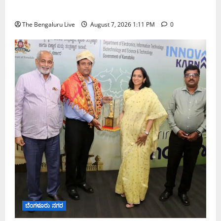
ಅತಿ ಭಾರೀ ಮಳೆ ಸಾಧ್ಯತೆ; ಹವಾಮಾನ ಇಲಾಖೆ ಎಚ್ಚರಿಕೆ
The Bengaluru Live
August 7, 2026 1:11 PM
0
ಬೆಂಗಳೂರು ನಗರ