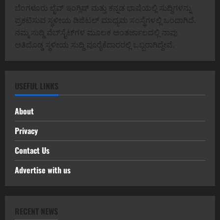
ಬೆಂಗಳೂರು ಲೈವ್ ಇಂಗ್ಲಿಷ್ ಮತ್ತು ಕನ್ನಡ ಭಾಷೆಯಲ್ಲಿ ಸುದ್ದಿಗಳನ್ನು
ಪ್ರಕಟಿಸುವ ಸ್ಥಳೀಯ ಡಿಜಿಟಲ್ ಮಾಧ್ಯಮ ಸಂಸ್ಥೆಗಳಲ್ಲಿ ಒಂದಾಗಿದೆ.
ನಮ್ಮ ಸುದ್ದಿ ವೆಬ್‌ಸೈಟ್‌ಗಳ ಮೂಲಕ ಅಂತರ್ಜಾಲದಲ್ಲಿ ನಾವು
ಅತಿದೊಡ್ಡ ಸ್ಥಳೀಯ ಸುದ್ದಿ ಪೂರೈಕೆದಾರರಲ್ಲಿ ಒಬ್ಬರಾಗಿದ್ದೇವೆ.
USEFUL LINKS
About
Privacy
Contact Us
Advertise with us
RECENT NEWS