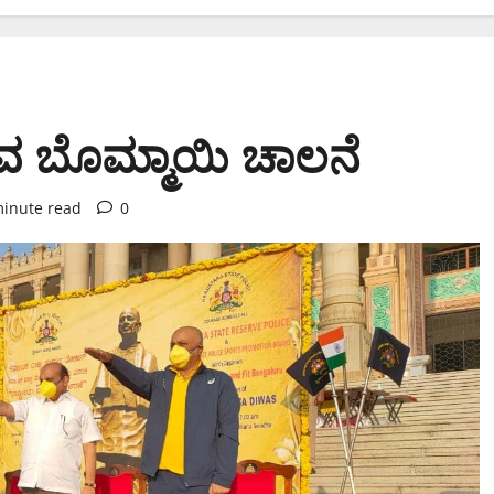
ಿವ ಬೊಮ್ಮಾಯಿ‌ ಚಾಲನೆ
minute read
0