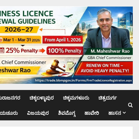
ಮರಾಜನಗರ
ಚಿಕ್ಕಬಳ್ಳಾಪುರ
ಚಿಕ್ಕಮಗಳೂರು
ಚಿತ್ರದುರ್ಗ
ಾಯಚೂರು
ವಿಜಯಪುರ
ಶಿವಮೊಗ್ಗ
ಹಾವೇರಿ
ಹಾಸನ