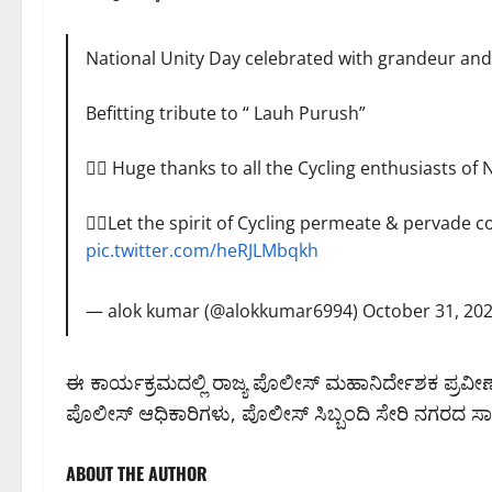
National Unity Day celebrated with grandeur and
Befitting tribute to “ Lauh Purush”
🚵‍♀️ Huge thanks to all the Cycling enthusiasts o
🚵‍♂️Let the spirit of Cycling permeate & pervade c
pic.twitter.com/heRJLMbqkh
— alok kumar (@alokkumar6994)
October 31, 20
ಈ ಕಾರ್ಯಕ್ರಮದಲ್ಲಿ ರಾಜ್ಯ ಪೊಲೀಸ್ ಮಹಾನಿರ್ದೇಶಕ ಪ್ರ
ಪೊಲೀಸ್ ಆಧಿಕಾರಿಗಳು, ಪೊಲೀಸ್ ಸಿಬ್ಬಂದಿ ಸೇರಿ ನಗರದ ಸಾರ್
ABOUT THE AUTHOR