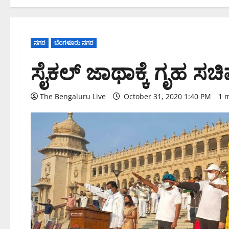
ನಗರ
ಬೆಂಗಳೂರು ನಗರ
ಸೈಕಲ್ ಜಾಥಾಕ್ಕೆ ಗೃಹ ಸಚ
The Bengaluru Live
October 31, 2020 1:40 PM
1 