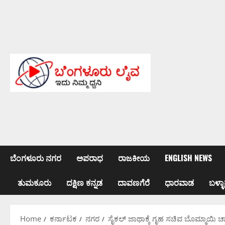
Skip
to
content
ಬೆಂಗಳೂರು ನಗರ
ಅಪರಾಧ
ರಾಜಕೀಯ
ENGLISH NEWS
ತುಮಕೂರು
ದಕ್ಷಿಣ ಕನ್ನಡ
ದಾವಣಗೆರೆ
ಧಾರವಾಡ
ಬಳ್ಳಾ
Home
ಕರ್ನಾಟಕ
ನಗರ
ಸೈಕಲ್ ಜಾಥಾಕ್ಕೆ ಗೃಹ ಸಚಿವ ಬೊಮ್ಮಾಯಿ‌ ಚ