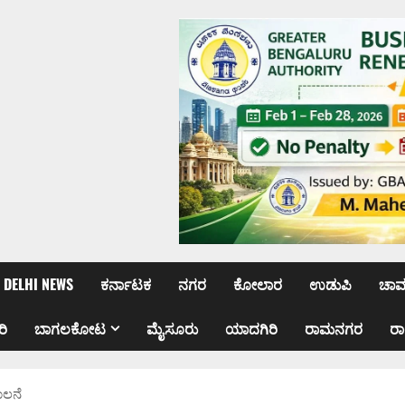
DELHI NEWS
ಕರ್ನಾಟಕ
ನಗರ
ಕೋಲಾರ
ಉಡುಪಿ
ಚಾ
ರಿ
ಬಾಗಲಕೋಟ
ಮೈಸೂರು
ಯಾದಗಿರಿ
ರಾಮನಗರ
ರ
ಾಲನೆ