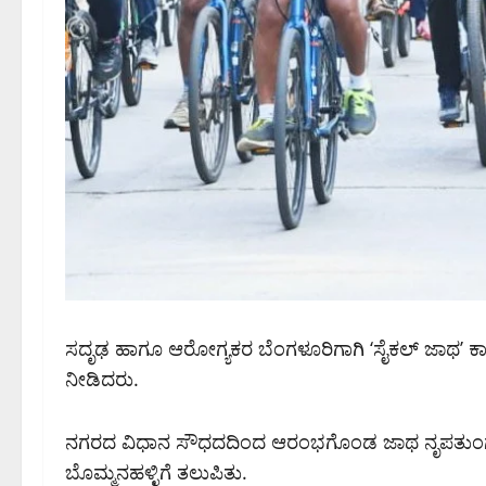
ಸದೃಢ ಹಾಗೂ ಆರೋಗ್ಯಕರ ಬೆಂಗಳೂರಿಗಾಗಿ ‘ಸೈಕಲ್ ಜಾಥ’ ಕಾ
ನೀಡಿದರು.
ನಗರದ ವಿಧಾನ ಸೌಧದದಿಂದ ಆರಂಭಗೊಂಡ ಜಾಥ ನೃಪತುಂಗ ರಸ್
ಬೊಮ್ಮನಹಳ್ಳಿಗೆ ತಲುಪಿತು.