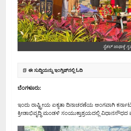
ಸೈಕಲ್ ಜಾಥಾಕ್ಕೆ 
📗
ಈ ಸುದ್ದಿಯನ್ನು ಇಂಗ್ಲಿಷ್‌ನಲ್ಲಿ ಓದಿ
ಬೆಂಗಳೂರು:
ಇಂದು ರಾಷ್ಟ್ರೀಯ ಐಕ್ಯತಾ ದಿನಾಚರಣೆಯ ಅಂಗವಾಗಿ ಕರ್ನಾ
ಕ್ರೀಡಾಭಿವೃದ್ಧಿ ಮಂಡಳಿ ಸಂಯುಕ್ತಾಶ್ರಯದಲ್ಲಿ ವಿಧಾನಸೌಧದ ಮ