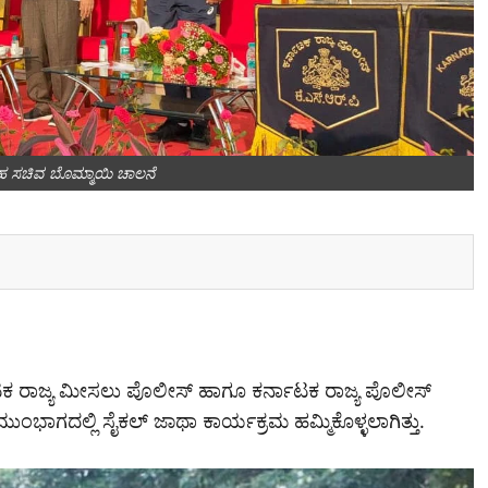
ಗೃಹ ಸಚಿವ ಬೊಮ್ಮಾಯಿ‌ ಚಾಲನೆ
ಟಕ ರಾಜ್ಯ ಮೀಸಲು ಪೊಲೀಸ್ ಹಾಗೂ ಕರ್ನಾಟಕ ರಾಜ್ಯ ಪೊಲೀಸ್
ುಂಭಾಗದಲ್ಲಿ ಸೈಕಲ್ ಜಾಥಾ ಕಾರ್ಯಕ್ರಮ ಹಮ್ಮಿಕೊಳ್ಳಲಾಗಿತ್ತು.