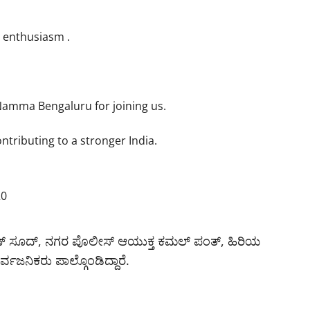
 enthusiasm .
f Namma Bengaluru for joining us.
ontributing to a stronger India.
20
ವೀಣ್ ಸೂದ್, ನಗರ ಪೊಲೀಸ್ ಆಯುಕ್ತ ಕಮಲ್ ಪಂತ್, ಹಿರಿಯ
ವಜನಿಕರು ಪಾಲ್ಗೊಂಡಿದ್ದಾರೆ.