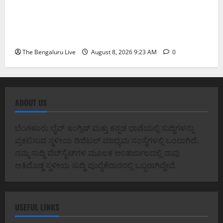
ವರದಕ್ಷಿಣೆ ಸಾವಿನ ಪ್ರಕರಣದ ಮಾದರಿ ತನಿಖೆ: ಐಪಿಎಸ್
ಅಧಿಕಾರಿಗಳಾದ ಡಿ. ರೂಪಾ, ಡಾ. ಅನುಪ್ ಎ. ಶೆಟ್ಟಿ ಮತ್ತು
ಎಸಿಪಿ ರಂಗಪ್ಪ ಟಿ. ಅವರನ್ನು ಶ್ಲಾಘಿಸಿದ ಕರ್ನಾಟಕ ಹೈಕೋರ್ಟ್
The Bengaluru Live
August 8, 2026 9:23 AM
0
ABOUT US
ಬೆಂಗಳೂರು ಲೈವ್ ಇಂಗ್ಲಿಷ್ ಮತ್ತು ಕನ್ನಡ ಭಾಷೆಯಲ್ಲಿ ಸುದ್ದಿಗಳನ್ನು
ಪ್ರಕಟಿಸುವ ಸ್ಥಳೀಯ ಡಿಜಿಟಲ್ ಮಾಧ್ಯಮ ಸಂಸ್ಥೆಗಳಲ್ಲಿ ಒಂದಾಗಿದೆ.
ನಮ್ಮ ಸುದ್ದಿ ವೆಬ್‌ಸೈಟ್‌ಗಳ ಮೂಲಕ ಅಂತರ್ಜಾಲದಲ್ಲಿ ನಾವು
ಅತಿದೊಡ್ಡ ಸ್ಥಳೀಯ ಸುದ್ದಿ ಪೂರೈಕೆದಾರರಲ್ಲಿ ಒಬ್ಬರಾಗಿದ್ದೇವೆ.
USEFUL LINKS