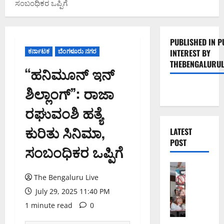
ಸಂಬಂಧಿಕರ ಒಪ್ಪಿಗೆ
PUBLISHED IN P
ಕರ್ನಾಟಕ
ಬೆಂಗಳೂರು ನಗರ
INTEREST BY
THEBENGALURUL
“ಹನಿಮೂನ್ ಇನ್
ಶಿಲ್ಲಾಂಗ್”: ರಾಜಾ
ರಘುವಂಶಿ ಹತ್ಯೆ
ಕುರಿತು ಸಿನಿಮಾ,
LATEST
POST
ಸಂಬಂಧಿಕರ ಒಪ್ಪಿಗೆ
ಬೆಂಗಳೂರು 
ನೈ
The Bengaluru Live
ಸ್
July 29, 2025 11:40 PM
ರ
1 minute read
0
ಸ್
ತೆ