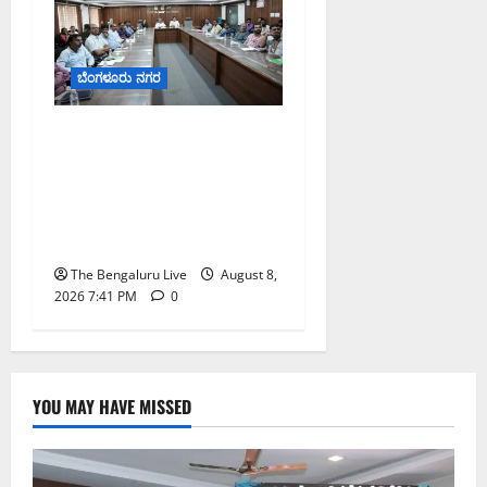
ಬೆಂಗಳೂರು ನಗರ
ನಾಗರಿಕರ ಸಮಸ್ಯೆಗಳಿಗೆ ಒಂದೇ
ಕಡೆ ಪರಿಹಾರ: ‘ನಾಗರಿಕ
ಸಹಾಯ ಕೇಂದ್ರ’ ಸ್ಥಾಪನೆಗೆ
ಬೆಂಗಳೂರು ಪೂರ್ವ ನಗರ
ಪಾಲಿಕೆ ಚಿಂತನೆ
The Bengaluru Live
August 8,
2026 7:41 PM
0
YOU MAY HAVE MISSED