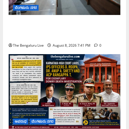
ಬೆಂಗಳೂರು ನಗರ
ನಾಗರಿಕರ ಸಮಸ್ಯೆಗಳಿಗೆ ಒಂದೇ ಕಡೆ ಪರಿಹಾರ: ‘ನಾಗರಿಕ
ಸಹಾಯ ಕೇಂದ್ರ’ ಸ್ಥಾಪನೆಗೆ ಬೆಂಗಳೂರು ಪೂರ್ವ ನಗರ ಪಾಲಿಕೆ
ಚಿಂತನೆ
The Bengaluru Live
August 8, 2026 7:41 PM
0
ಅಪರಾಧ
ಬೆಂಗಳೂರು ನಗರ