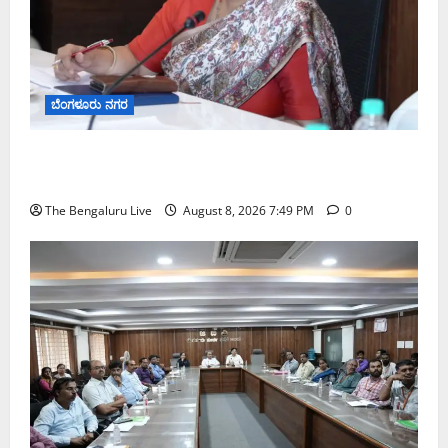
ಬೆಂಗಳೂರು ನಗರ
ಗಣೇಶ ಚತುರ್ಥಿ 2026: ಜಿಬಿಎ ವ್ಯಾಪ್ತಿಯಲ್ಲಿ ಪಿಒಪಿ ಗಣೇಶ
ಮೂರ್ತಿಗಳ ತಯಾರಿಕೆ, ಮಾರಾಟ ಮತ್ತು ವಿಸರ್ಜನೆ ನಿಷೇಧ
The Bengaluru Live
August 8, 2026 7:49 PM
0