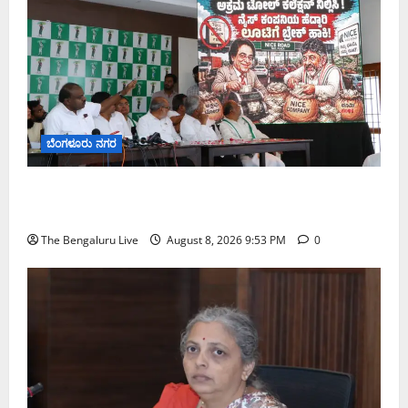
ಬೆಂಗಳೂರು ನಗರ
ನೈಸ್ ರಸ್ತೆಯಲ್ಲಿ ಟೋಲ್ ಕಟ್ಟಬೇಡಿ: ರಾಜ್ಯ ಸರ್ಕಾರಕ್ಕೆ ಎರಡು
ವಾರಗಳ ಗಡುವು ನೀಡಿದ ಎಚ್.ಡಿ. ಕುಮಾರಸ್ವಾಮಿ
The Bengaluru Live
August 8, 2026 9:53 PM
0