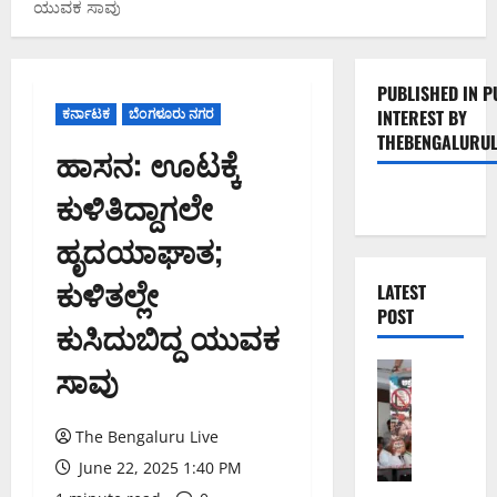
ಯುವಕ ಸಾವು
PUBLISHED IN P
ಕರ್ನಾಟಕ
ಬೆಂಗಳೂರು ನಗರ
INTEREST BY
THEBENGALURUL
ಹಾಸನ: ಊಟಕ್ಕೆ
ಕುಳಿತಿದ್ದಾಗಲೇ
ಹೃದಯಾಘಾತ;
ಕುಳಿತಲ್ಲೇ
LATEST
POST
ಕುಸಿದುಬಿದ್ದ ಯುವಕ
ಸಾವು
ಬೆಂಗಳೂರು 
ನೈ
ಸ್
The Bengaluru Live
ರ
ಸ್
June 22, 2025 1:40 PM
ತೆ