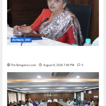
ಬೆಂಗಳೂರು ನಗರ
ಗಣೇಶ ಚತುರ್ಥಿ 2026: ಜಿಬಿಎ ವ್ಯಾಪ್ತಿಯಲ್ಲಿ ಪಿಒಪಿ ಗಣೇಶ
ಮೂರ್ತಿಗಳ ತಯಾರಿಕೆ, ಮಾರಾಟ ಮತ್ತು ವಿಸರ್ಜನೆ ನಿಷೇಧ
The Bengaluru Live
August 8, 2026 7:49 PM
0