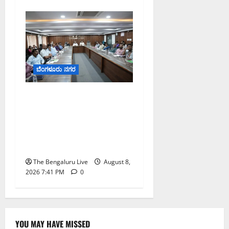
ಬೆಂಗಳೂರು ನಗರ
ನಾಗರಿಕರ ಸಮಸ್ಯೆಗಳಿಗೆ ಒಂದೇ
ಕಡೆ ಪರಿಹಾರ: ‘ನಾಗರಿಕ
ಸಹಾಯ ಕೇಂದ್ರ’ ಸ್ಥಾಪನೆಗೆ
ಬೆಂಗಳೂರು ಪೂರ್ವ ನಗರ
ಪಾಲಿಕೆ ಚಿಂತನೆ
The Bengaluru Live
August 8,
2026 7:41 PM
0
YOU MAY HAVE MISSED