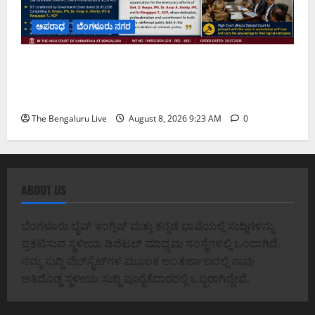
ಅಪರಾಧ
ಬೆಂಗಳೂರು ನಗರ
ವರದಕ್ಷಿಣೆ ಸಾವಿನ ಪ್ರಕರಣದ ಮಾದರಿ ತನಿಖೆ: ಐಪಿಎಸ್
ಅಧಿಕಾರಿಗಳಾದ ಡಿ. ರೂಪಾ, ಡಾ. ಅನುಪ್ ಎ. ಶೆಟ್ಟಿ ಮತ್ತು
ಎಸಿಪಿ ರಂಗಪ್ಪ ಟಿ. ಅವರನ್ನು ಶ್ಲಾಘಿಸಿದ ಕರ್ನಾಟಕ ಹೈಕೋರ್ಟ್
The Bengaluru Live
August 8, 2026 9:23 AM
0
ABOUT US
ಬೆಂಗಳೂರು ಲೈವ್ ಇಂಗ್ಲಿಷ್ ಮತ್ತು ಕನ್ನಡ ಭಾಷೆಯಲ್ಲಿ ಸುದ್ದಿಗಳನ್ನು
ಪ್ರಕಟಿಸುವ ಸ್ಥಳೀಯ ಡಿಜಿಟಲ್ ಮಾಧ್ಯಮ ಸಂಸ್ಥೆಗಳಲ್ಲಿ ಒಂದಾಗಿದೆ.
ನಮ್ಮ ಸುದ್ದಿ ವೆಬ್‌ಸೈಟ್‌ಗಳ ಮೂಲಕ ಅಂತರ್ಜಾಲದಲ್ಲಿ ನಾವು
ಅತಿದೊಡ್ಡ ಸ್ಥಳೀಯ ಸುದ್ದಿ ಪೂರೈಕೆದಾರರಲ್ಲಿ ಒಬ್ಬರಾಗಿದ್ದೇವೆ.