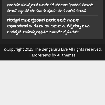
ನಾಗರಿಕರ ಸಮಸ್ಯೆಗಳಿಗೆ ಒಂದೇ ಕಡೆ ಪರಿಹಾರ: ‘ನಾಗರಿಕ ಸಹಾಯ
ಕೇಂದ್ರ’ ಸ್ಥಾಪನೆಗೆ ಬೆಂಗಳೂರು ಪೂರ್ವ ನಗರ ಪಾಲಿಕೆ ಚಿಂತನೆ
ವರದಕ್ಷಿಣೆ ಸಾವಿನ ಪ್ರಕರಣದ ಮಾದರಿ ತನಿಖೆ: ಐಪಿಎಸ್
ಅಧಿಕಾರಿಗಳಾದ ಡಿ. ರೂಪಾ, ಡಾ. ಅನುಪ್ ಎ. ಶೆಟ್ಟಿ ಮತ್ತು ಎಸಿಪಿ
ರಂಗಪ್ಪ ಟಿ. ಅವರನ್ನು ಶ್ಲಾಘಿಸಿದ ಕರ್ನಾಟಕ ಹೈಕೋರ್ಟ್
©Copyright 2025 The Bengaluru Live All rights reserved.
|
MoreNews
by AF themes.