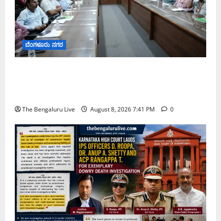
ಬೆಂಗಳೂರು ನಗರ
ನಾಗರಿಕರ ಸಮಸ್ಯೆಗಳಿಗೆ ಒಂದೇ ಕಡೆ ಪರಿಹಾರ: ‘ನಾಗರಿಕ
ಸಹಾಯ ಕೇಂದ್ರ’ ಸ್ಥಾಪನೆಗೆ ಬೆಂಗಳೂರು ಪೂರ್ವ ನಗರ ಪಾಲಿಕೆ
ಚಿಂತನೆ
The Bengaluru Live
August 8, 2026 7:41 PM
0