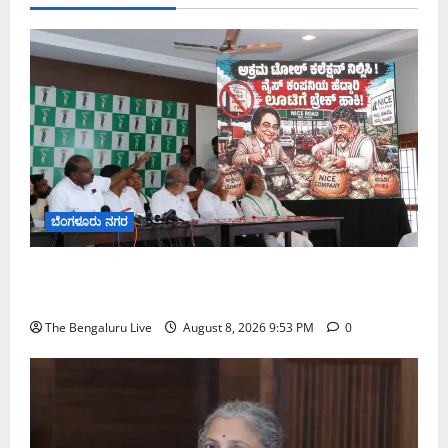
ಬೆಂಗಳೂರು ನಗರ
ನೈಸ್ ರಸ್ತೆಯಲ್ಲಿ ಟೋಲ್ ಕಟ್ಟಬೇಡಿ: ರಾಜ್ಯ ಸರ್ಕಾರಕ್ಕೆ ಎರಡು
ವಾರಗಳ ಗಡುವು ನೀಡಿದ ಎಚ್.ಡಿ. ಕುಮಾರಸ್ವಾಮಿ
The Bengaluru Live
August 8, 2026 9:53 PM
0