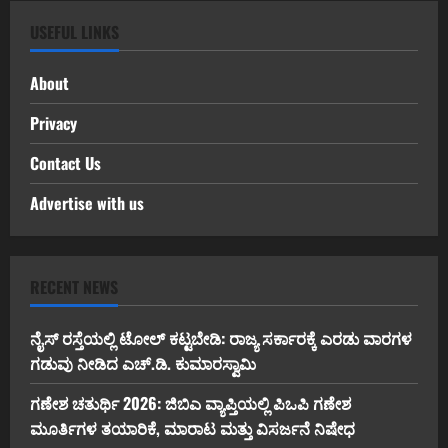
USEFUL LINKS
About
Privacy
Contact Us
Advertise with us
RECENT NEWS
ನೈಸ್ ರಸ್ತೆಯಲ್ಲಿ ಟೋಲ್ ಕಟ್ಟಬೇಡಿ: ರಾಜ್ಯ ಸರ್ಕಾರಕ್ಕೆ ಎರಡು ವಾರಗಳ
ಗಡುವು ನೀಡಿದ ಎಚ್.ಡಿ. ಕುಮಾರಸ್ವಾಮಿ
ಗಣೇಶ ಚತುರ್ಥಿ 2026: ಜಿಬಿಎ ವ್ಯಾಪ್ತಿಯಲ್ಲಿ ಪಿಒಪಿ ಗಣೇಶ
ಮೂರ್ತಿಗಳ ತಯಾರಿಕೆ, ಮಾರಾಟ ಮತ್ತು ವಿಸರ್ಜನೆ ನಿಷೇಧ