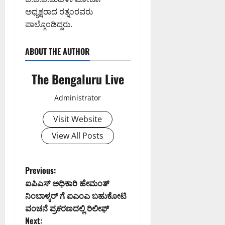
ಅಧ್ಯಕ್ಷರಾದ ರತ್ನಂರವರು
ಪಾಲ್ಗೊಂಡಿದ್ದರು.
ABOUT THE AUTHOR
The Bengaluru Live
Administrator
Visit Website
View All Posts
P
Previous:
ಐಪಿಎಸ್‌ ಅಧಿಕಾರಿ ಹೇಮಂತ್
o
ನಿಂಬಾಳ್ಕರ್ ಗೆ ಐಎಂಎ ಬಹುಕೋಟಿ
ವಂಚನೆ ಪ್ರಕರಣದಲ್ಲಿ ರಿಲೀಫ್
s
Next: