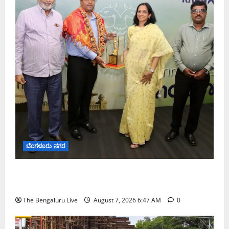
ಬೆಂಗಳೂರು ನಗರ
ಬೆಂಗಳೂರು ನಗರ ನೀರು ನಿರ್ವಹಣಾ ಮಾದರಿ ಅಧ್ಯಯನಕ್ಕೆ
ಬಿ‌ಡಬ್ಲ್ಯು‌ಎಸ್‌ಎಸ್‌ಬಿಗೆ ಮೇಘಾಲಯ ನಿಯೋಗ ಭೇಟಿ
The Bengaluru Live
August 7, 2026 6:47 AM
0