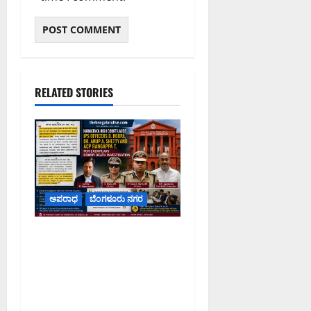
RELATED STORIES
ಅಪರಾಧ
ಬೆಂಗಳೂರು ನಗರ
ವರದಕ್ಷಿಣೆ ಸಾವಿನ ಪ್ರಕರಣದ
ಮಾದರಿ ತನಿಖೆ: ಐಪಿಎಸ್
ಅಧಿಕಾರಿಗಳಾದ ಡಿ. ರೂಪಾ, ಡಾ.
ಅನುಪ್ ಎ. ಶೆಟ್ಟಿ ಮತ್ತು ಎಸಿಪಿ
ರಂಗಪ್ಪ ಟಿ. ಅವರನ್ನು ಶ್ಲಾಘಿಸಿದ