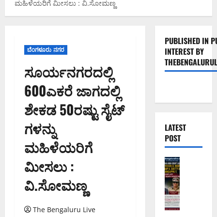
ಮಹಿಳೆಯರಿಗೆ ಮೀಸಲು : ವಿ.ಸೋಮಣ್ಣ
PUBLISHED IN P
ಬೆಂಗಳೂರು ನಗರ
INTEREST BY
THEBENGALURUL
ಸೂರ್ಯನಗರದಲ್ಲಿ
600ಎಕರೆ ಜಾಗದಲ್ಲಿ
ಶೇಕಡ 50ರಷ್ಟು ಸೈಟ್
ಗಳನ್ನು
LATEST
POST
ಮಹಿಳೆಯರಿಗೆ
ಮೀಸಲು :
ಅಪರಾಧ
ಬೆಂಗಳೂರು 
ವಿ.ಸೋಮಣ್ಣ
ವ
ರ
ದ
The Bengaluru Live
ಕ್