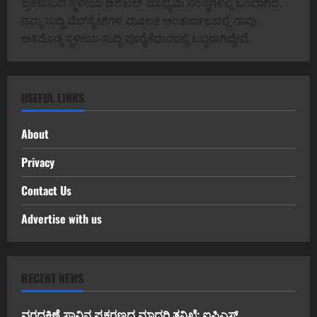
ಪ್ರಕಟಿಸುವ ಸ್ಥಳೀಯ ಡಿಜಿಟಲ್ ಮಾಧ್ಯಮ ಸಂಸ್ಥೆಗಳಲ್ಲಿ ಒಂದಾಗಿದೆ.
ನಮ್ಮ ಸುದ್ದಿ ವೆಬ್‌ಸೈಟ್‌ಗಳ ಮೂಲಕ ಅಂತರ್ಜಾಲದಲ್ಲಿ ನಾವು
ಅತಿದೊಡ್ಡ ಸ್ಥಳೀಯ ಸುದ್ದಿ ಪೂರೈಕೆದಾರರಲ್ಲಿ ಒಬ್ಬರಾಗಿದ್ದೇವೆ.
USEFUL LINKS
About
Privacy
Contact Us
Advertise with us
RECENT NEWS
ವರದಕ್ಷಿಣೆ ಸಾವಿನ ಪ್ರಕರಣದ ಮಾದರಿ ತನಿಖೆ: ಐಪಿಎಸ್