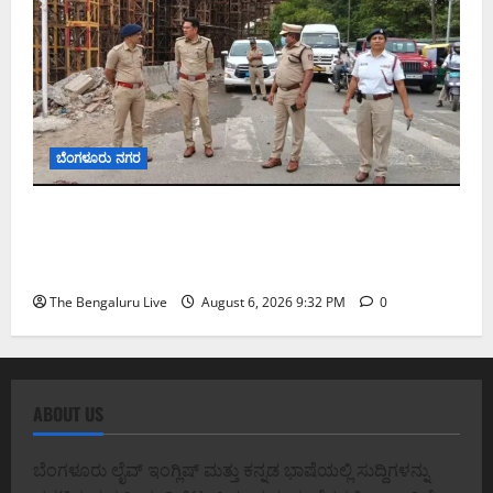
ಬೆಂಗಳೂರು ನಗರ
ಕೊರಮಂಗಲ ವಾಟರ್ ಟ್ಯಾಂಕ್ ಜಂಕ್ಷನ್‌ನಲ್ಲಿ ಸಂಚಾರ
ಸುಧಾರಣೆ ಪರಿಶೀಲನೆ ನಡೆಸಿದ ಜಂಟಿ ಪೊಲೀಸ್ ಆಯುಕ್ತ
ಕಾರ್ತಿಕ್ ರೆಡ್ಡಿ
The Bengaluru Live
August 6, 2026 9:32 PM
0
ABOUT US
ಬೆಂಗಳೂರು ಲೈವ್ ಇಂಗ್ಲಿಷ್ ಮತ್ತು ಕನ್ನಡ ಭಾಷೆಯಲ್ಲಿ ಸುದ್ದಿಗಳನ್ನು