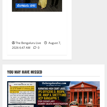
ಬೆಂಗಳೂರು ನಗರ
ಬೆಂಗಳೂರು ನಗರ ನೀರು
ನಿರ್ವಹಣಾ ಮಾದರಿ ಅಧ್ಯಯನಕ್ಕೆ
ಬಿ‌ಡಬ್ಲ್ಯು‌ಎಸ್‌ಎಸ್‌ಬಿಗೆ
ಮೇಘಾಲಯ ನಿಯೋಗ ಭೇಟಿ
The Bengaluru Live
August 7,
2026 6:47 AM
0
YOU MAY HAVE MISSED