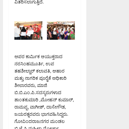
ವಿತರಿಸಲಾಗುತ್ತಿದೆ.
0
PM
0
ಅಪರ ಕಾರ್ಮಿಕ ಆಯುಕ್ತರಾದ
ನರಸಿಂಹಮೂರ್ತಿ, ಉಪ
ತಹಶೀಲ್ದಾರ್ ಕಲಾವತಿ, ಆಹಾರ
ಮತ್ತು ನಾಗರಿಕ ಪೂರೈಕೆ ಅಧಿಕಾರಿ
ಶೀಲಾರವರು, ಮಾಜಿ
ಬಿ.ಬಿ.ಎಂ.ಪಿ.ಸದಸ್ಯರುಗಳಾದ
ಶಾಂತಕುಮಾರಿ ,ಮೋಹನ್ ಕುಮಾರ್,
ರಾಮಪ್ಪ, ವಾಗೀಶ್, ದಾಸೇಗೌಡ,
ಜಯರತ್ನರವರು ಭಾಗವಹಿಸಿದ್ದರು.
ಗೋವಿಂದರಾಜನಗರ ಮಂಡಲ
ಬಿ.ಜೆ.ಪಿ.ಮಹಿಳಾ ಮೋರ್ಚಾ