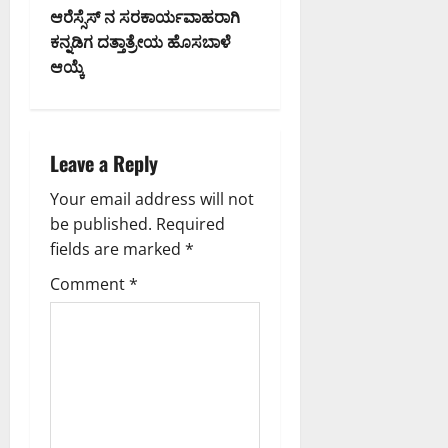
t
ಆರೆಸ್ಸೆಸ್ ನ ಸರಕಾರ್ಯವಾಹರಾಗಿ
ಕನ್ನಡಿಗ ದತ್ತಾತ್ರೇಯ ಹೊಸಬಾಳೆ
n
ಆಯ್ಕೆ
a
v
Leave a Reply
i
Your email address will not
g
be published.
Required
fields are marked
*
a
Comment
*
t
i
o
n