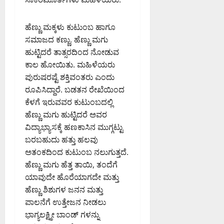
ಮ
ನೆ
ಡ್
ಶ್
ಣ್
:
ಡಿ
ಲಾ
ಣ
ಸಂ
ಹೆಣ್ಣು ಮಕ್ಕಳು ಕುಟುಂಬ ಹಾಗೂ
ಘಿ
ಮ
ಸ
ಸಿ
ಸಮಾಜದ ಕಣ್ಣು. ಹೆಣ್ಣು ಮಗು
August
ನ
ದ
ದ
6,
ಹುಟ್ಟಿದರೆ ತಾತ್ಸರದಿಂದ ನೋಡುವ
ವಿ
ಡಾ
2026
ಕ
ಕಾಲ ಹೋಯಿತು. ಮಹಿಳೆಯರು
.
9:32
ರ್
ಪುರುಷರಷ್ಟೆ ಶಕ್ತಿವಂತರು ಎಂದು
PM
ಸಿ
August
ನಾ
ರೂಪಿಸಿದ್ದಾರೆ. ಬಡತನ ರೇಖೆಯಿಂದ
.
6,
ಟ
0
ಎ
2026
ಕೆಳಗೆ ಇರುವವರ ಕುಟುಂಬದಲ್ಲಿ
ಕ
9:12
ನ್
ಹೆಣ್ಣು ಮಗು ಹುಟ್ಟಿದರೆ ಅವರ
ಹೈ
PM
.
ಕೋ
ವಿದ್ಯಾಭ್ಯಾಸಕ್ಕೆ ಹಣಕಾಸಿನ ಮುಗ್ಗಟ್ಟು
ಮಂ
ರ್
ಬರಬಹುದು ಹತ್ತು ಹಲವು
0
ಜು
ಟ್
ಅತಂಕದಿಂದ ಕುಟುಂಬ ನಲುಗುತ್ತದೆ.
ನಾ
ಹೆಣ್ಣು ಮಗು ಹೆತ್ತ ತಾಯಿ, ತಂದೆಗೆ
ಥ್
August
ಯಾವುದೇ ಹೊರೆಯಾಗದೇ ಮತ್ತು
8,
ಹೆಣ್ಣು ಶಿಶುಗಳ ಜನನ ಮತ್ತು
August
2026
ಪಾಲನೆಗೆ ಉತ್ತೇಜನ ನೀಡಲು
6,
9:23
2026
AM
ಭಾಗ್ಯಲಕ್ಷ್ಮೀ ಬಾಂಡ್ ಗಳನ್ನು
9:26