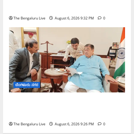
ಸುಧಾರಣೆ ಪರಿಶೀಲನೆ ನಡೆಸಿದ ಜಂಟಿ ಪೊಲೀಸ್ ಆಯುಕ್ತ
ಕಾರ್ತಿಕ್ ರೆಡ್ಡಿ
The Bengaluru Live
August 6, 2026 9:32 PM
0
ಬೆಂಗಳೂರು ನಗರ
ಬೆಂಗಳೂರು–ಮೈಸೂರು ಎಕ್ಸ್‌ಪ್ರೆಸ್‌ವೇ ವಿಶ್ರಾಂತಿ ಕೇಂದ್ರಕ್ಕೆ
ಭೂಸ್ವಾಧೀನಕ್ಕೆ ನಿತಿನ್ ಗಡ್ಕರಿ ಅನುಮೋದನೆ: ಸಂಸದ ಡಾ.
ಸಿ.ಎನ್. ಮಂಜುನಾಥ್
The Bengaluru Live
August 6, 2026 9:26 PM
0