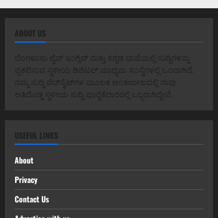
ABOUT US
ಬೆಂಗಳೂರು ಲೈವ್ ಇಂಗ್ಲಿಷ್ ಮತ್ತು ಕನ್ನಡ ಭಾಷೆಯಲ್ಲಿ ಸುದ್ದಿಗಳನ್ನು
ಪ್ರಕಟಿಸುವ ಸ್ಥಳೀಯ ಡಿಜಿಟಲ್ ಮಾಧ್ಯಮ ಸಂಸ್ಥೆಗಳಲ್ಲಿ ಒಂದಾಗಿದೆ.
ನಮ್ಮ ಸುದ್ದಿ ವೆಬ್‌ಸೈಟ್‌ಗಳ ಮೂಲಕ ಅಂತರ್ಜಾಲದಲ್ಲಿ ನಾವು
ಅತಿದೊಡ್ಡ ಸ್ಥಳೀಯ ಸುದ್ದಿ ಪೂರೈಕೆದಾರರಲ್ಲಿ ಒಬ್ಬರಾಗಿದ್ದೇವೆ.
USEFUL LINKS
About
Privacy
Contact Us