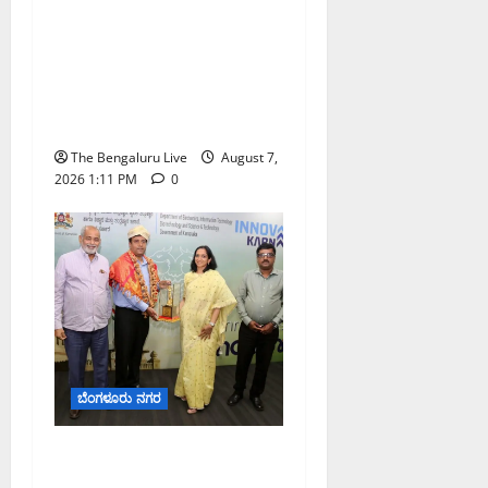
ಇಂದು ಕರಾವಳಿ, ದಕ್ಷಿಣ
ಒಳನಾಡು ಕರ್ನಾಟಕದಲ್ಲಿ
ಭಾರೀ–ಅತಿ ಭಾರೀ ಮಳೆ
ಸಾಧ್ಯತೆ; ಹವಾಮಾನ ಇಲಾಖೆ
ಎಚ್ಚರಿಕೆ
The Bengaluru Live
August 7,
2026 1:11 PM
0
ಬೆಂಗಳೂರು ನಗರ
ಬೆಂಗಳೂರು ನಗರ ನೀರು
ನಿರ್ವಹಣಾ ಮಾದರಿ ಅಧ್ಯಯನಕ್ಕೆ