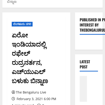
ಬಿನ್ನಾಣ
PUBLISHED IN P
ಬೆಂಗಳೂರು ನಗರ
INTEREST BY
THEBENGALURUL
ಏರೋ
ಇಂಡಿಯಾದಲ್ಲಿ
ರಫೇಲ್
ರುದ್ರನರ್ತನ,
LATEST
POST
ಎಚ್‍ಯುಎಲ್‍
ಬಳುಕು ಬಿನ್ನಾಣ
ಬೆಳಗಾವಿ
ಬೆಂಗಳೂರು 
ಮಂಗಳೂರು
ಇಂ
The Bengaluru Live
ದು
February 3, 2021 6:00 PM
ಕ