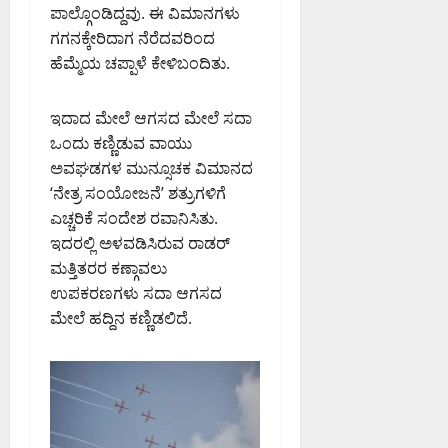
ನ್
.
9:32
ಪಾಲ್ಗೊಂಡಿದ್ದವು. ಈ ವಿಮಾನಗಳು
ನು
PM
ಸಿ
August
ಗಗನಕ್ಕೇರಿದಾಗ ನೆರೆದವರಿಂದ
ಜ
.
6,
ಹೆಮ್ಮೆಯ ಚಪ್ಪಾಳೆ ಕೇಳಿಬಂದಿತು.
0
ಪ್
ಎ
2026
ತಿ
9:12
ನ್
ಮಾ
PM
.
ಇದಾದ ಮೇಲೆ ಆಗಸದ ಮೇಲೆ ಸದಾ
ಡಿ
ಮಂ
ಒಂದು ಕಣ್ಣಿಡುವ ವಾಯು
0
ದ
ಜು
ಅವಘಡಗಳ ಮುನ್ಸೂಚಕ ವಿಮಾನದ
ಇ
ನಾ
‘ನೇತ್ರ ಸಂಯೋಜನೆ’ ಶತ್ರುಗಳಿಗೆ
ಡಿ
ಥ್
ಎಚ್ಚರಿಕೆ ಸಂದೇಶ ರವಾನಿಸಿತು.
ಇದರಲ್ಲಿ ಅಳವಡಿಸಿರುವ ರಾಡರ್
August
August
ಮತ್ತಿತರರ ಕಣ್ಗಾವಲು
6,
6,
2026
ಉಪಕರಣಗಳು ಸದಾ ಆಗಸದ
2026
8:50
9:26
ಮೇಲೆ ಹದ್ದಿನ ಕಣ್ಣಿಡಲಿದೆ.
PM
PM
0
0