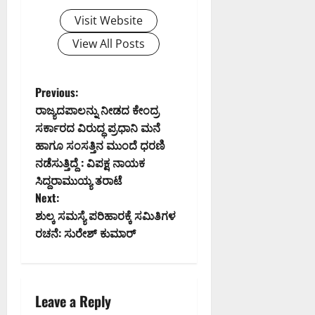
Visit Website
View All Posts
P
Previous:
ರಾಜ್ಯದಪಾಲನ್ನು ನೀಡದ ಕೇಂದ್ರ
o
ಸರ್ಕಾರದ ವಿರುದ್ಧ ಪ್ರಧಾನಿ ಮನೆ
ಹಾಗೂ ಸಂಸತ್ತಿನ ಮುಂದೆ ಧರಣಿ
s
ನಡೆಸುತ್ತಿದ್ದೆ : ವಿಪಕ್ಷ ನಾಯಕ
t
ಸಿದ್ದರಾಮುಯ್ಯ ತರಾಟೆ
Next:
n
ಶುಲ್ಕ ಸಮಸ್ಯೆ ಪರಿಹಾರಕ್ಕೆ ಸಮಿತಿಗಳ
ರಚನೆ: ಸುರೇಶ್ ಕುಮಾರ್
a
v
i
Leave a Reply