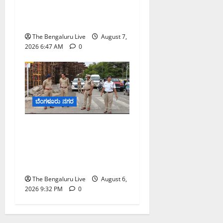
ಬಿ‌ಡಬ್ಲ್ಯು‌ಎಸ್‌ಎಸ್‌ಬಿಗೆ
ಮೇಘಾಲಯ ನಿಯೋಗ ಭೇಟಿ
The Bengaluru Live
August 7,
2026 6:47 AM
0
ಬೆಂಗಳೂರು ನಗರ
ಕೊರಮಂಗಲ ವಾಟರ್ ಟ್ಯಾಂಕ್
ಜಂಕ್ಷನ್‌ನಲ್ಲಿ ಸಂಚಾರ ಸುಧಾರಣೆ
ಪರಿಶೀಲನೆ ನಡೆಸಿದ ಜಂಟಿ
ಪೊಲೀಸ್ ಆಯುಕ್ತ ಕಾರ್ತಿಕ್ ರೆಡ್ಡಿ
The Bengaluru Live
August 6,
2026 9:32 PM
0