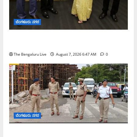
ಬೆಂಗಳೂರು ನಗರ
ಬೆಂಗಳೂರು ನಗರ ನೀರು ನಿರ್ವಹಣಾ ಮಾದರಿ ಅಧ್ಯಯನಕ್ಕೆ
ಬಿ‌ಡಬ್ಲ್ಯು‌ಎಸ್‌ಎಸ್‌ಬಿಗೆ ಮೇಘಾಲಯ ನಿಯೋಗ ಭೇಟಿ
The Bengaluru Live
August 7, 2026 6:47 AM
0
ಬೆಂಗಳೂರು ನಗರ
ಕೊರಮಂಗಲ ವಾಟರ್ ಟ್ಯಾಂಕ್ ಜಂಕ್ಷನ್‌ನಲ್ಲಿ ಸಂಚಾರ