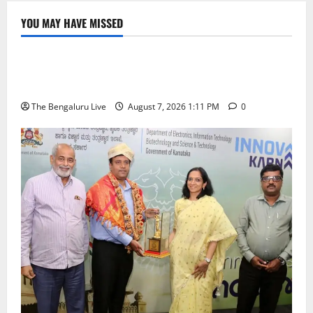
YOU MAY HAVE MISSED
ಬೆಳಗಾವಿ
ಬೆಂಗಳೂರು ನಗರ
ಮಂಗಳೂರು
ಇಂದು ಕರಾವಳಿ, ದಕ್ಷಿಣ ಒಳನಾಡು ಕರ್ನಾಟಕದಲ್ಲಿ ಭಾರೀ–
ಅತಿ ಭಾರೀ ಮಳೆ ಸಾಧ್ಯತೆ; ಹವಾಮಾನ ಇಲಾಖೆ ಎಚ್ಚರಿಕೆ
The Bengaluru Live
August 7, 2026 1:11 PM
0