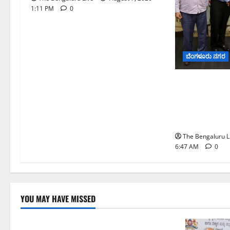
1:11 PM
0
ಬೆಂಗಳೂರು ನಗರ
ಬೆಂಗಳೂರು ನಗರ
ಮಾದರಿ ಅಧ್ಯಯನಕ
ಬಿ‌ಡಬ್ಲ್ಯು‌ಎಸ
ನಿಯೋಗ ಭೇಟಿ
The Bengaluru L
6:47 AM
0
YOU MAY HAVE MISSED
ಬೆಳಗಾವಿ
ಬೆಂಗಳೂರು ನಗರ
ಮಂಗಳೂರು