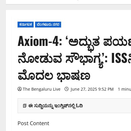
ಕರ್ನಾಟಕ
ಬೆಂಗಳೂರು ನಗರ
Axiom-4: ‘ಅದ್ಭುತ ಪಯ
ನೋಡುವ ಸೌಭಾಗ್ಯ’: ISSನ
ಮೊದಲ ಭಾಷಣ
The Bengaluru Live
June 27, 2025 9:52 PM
1 minu
📗
ಈ ಸುದ್ದಿಯನ್ನು ಇಂಗ್ಲಿಷ್‌ನಲ್ಲಿ ಓದಿ
Post Content