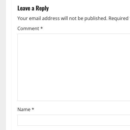
a
Leave a Reply
v
Your email address will not be published.
Required 
i
Comment
*
g
a
t
i
o
n
Name
*