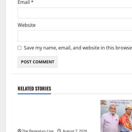
Email
*
Website
Save my name, email, and website in this browse
RELATED STORIES
ಬೆಳಗಾವಿ
ಬೆಂಗಳೂರು ನಗರ
ಮಂಗಳೂರು
ಇಂದು ಕರಾವಳಿ, ದಕ್ಷಿಣ ಒಳನಾಡು
ಕರ್ನಾಟಕದಲ್ಲಿ ಭಾರೀ–ಅತಿ ಭಾರೀ ಮಳೆ
ಸಾಧ್ಯತೆ; ಹವಾಮಾನ ಇಲಾಖೆ ಎಚ್ಚರಿಕೆ
The Bengaluru Live
August 7, 2026