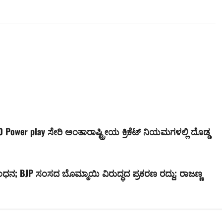
0 Power play ಸೇರಿ ಅಂತಾರಾಷ್ಟ್ರೀಯ ಕ್ರಿಕೆಟ್ ನಿಯಮಗಳಲ್ಲಿ ದೊಡ್ಡ
ಂಧನ; BJP ಸಂಸದ ಬೊಮ್ಮಾಯಿ ವಿರುದ್ಧದ ಪ್ರಕರಣ ರದ್ದು; ರಾಜಣ್ಣ