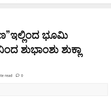
ಣ”ಇಲ್ಲಿಂದ ಭೂಮಿ
ಿಂದ ಶುಭಾಂಶು ಶುಕ್ಲಾ
te read
0