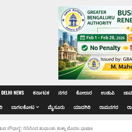
DELHI NEWS
ಕರ್ನಾಟಕ
ನಗರ
ಕೋಲಾರ
ಉಡುಪಿ
ಚಾ
ರಿ
ಬಾಗಲಕೋಟ
ಮೈಸೂರು
ಯಾದಗಿರಿ
ರಾಮನಗರ
ರ
ವ ಸೌಭಾಗ್ಯ’: ISSನಿಂದ ಶುಭಾಂಶು ಶುಕ್ಲಾ ಮೊದಲ ಭಾಷಣ