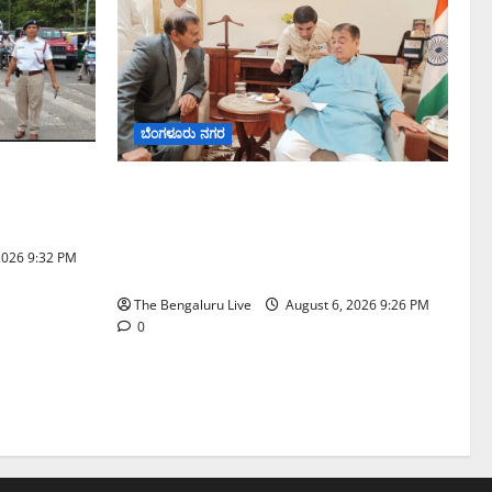
ಬೆಂಗಳೂರು ನಗರ
ಷನ್‌ನಲ್ಲಿ
ಬೆಂಗಳೂರು–ಮೈಸೂರು ಎಕ್ಸ್‌ಪ್ರೆಸ್‌ವೇ ವಿಶ್ರಾಂತಿ
ಡೆಸಿದ ಜಂಟಿ
ಕೇಂದ್ರಕ್ಕೆ ಭೂಸ್ವಾಧೀನಕ್ಕೆ ನಿತಿನ್ ಗಡ್ಕರಿ
ಅನುಮೋದನೆ: ಸಂಸದ ಡಾ. ಸಿ.ಎನ್.
2026 9:32 PM
ಮಂಜುನಾಥ್
The Bengaluru Live
August 6, 2026 9:26 PM
0