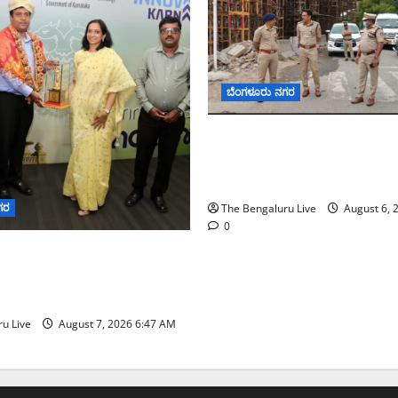
ಬೆಂಗಳೂರು ನಗರ
ಕೊರಮಂಗಲ ವಾಟರ್ ಟ್ಯಾಂಕ್ ಜಂಕ್
ಸಂಚಾರ ಸುಧಾರಣೆ ಪರಿಶೀಲನೆ ನ
ಪೊಲೀಸ್ ಆಯುಕ್ತ ಕಾರ್ತಿಕ್ ರೆಡ್ಡಿ
ಗರ
The Bengaluru Live
August 6, 
0
ನಗರ ನೀರು ನಿರ್ವಹಣಾ ಮಾದರಿ
‌ಡಬ್ಲ್ಯು‌ಎಸ್‌ಎಸ್‌ಬಿಗೆ
ನಿಯೋಗ ಭೇಟಿ
u Live
August 7, 2026 6:47 AM