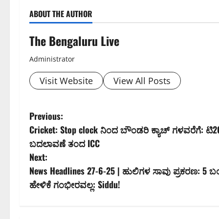
ABOUT THE AUTHOR
The Bengaluru Live
Administrator
Visit Website
View All Posts
P
Previous:
Cricket: Stop clock ನಿಂದ ಬೌಂಡರಿ ಕ್ಯಾಚ್ ಗಳವರೆಗೆ: ಟಿ2
o
ಬದಲಾವಣೆ ತಂದ ICC
s
Next:
News Headlines 27-6-25 | ಹುಲಿಗಳ ಸಾವು ಪ್ರಕರಣ: 5 ಬ
t
ಹೇಳಿಕೆ ಗಂಭೀರವಲ್ಲ: Siddu!
n