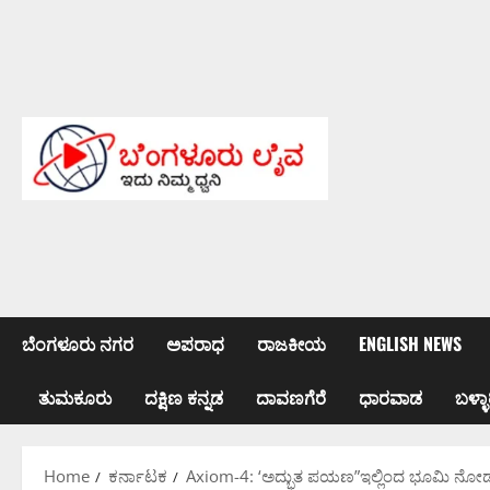
Skip
to
content
ಬೆಂಗಳೂರು ನಗರ
ಅಪರಾಧ
ರಾಜಕೀಯ
ENGLISH NEWS
ತುಮಕೂರು
ದಕ್ಷಿಣ ಕನ್ನಡ
ದಾವಣಗೆರೆ
ಧಾರವಾಡ
ಬಳ್ಳಾ
Home
ಕರ್ನಾಟಕ
Axiom-4: ‘ಅದ್ಭುತ ಪಯಣ”ಇಲ್ಲಿಂದ ಭೂಮಿ ನೋಡು