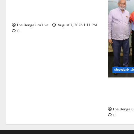
ಇಂದು ಕರಾವಳಿ, ದಕ್ಷಿಣ ಒಳನಾಡು
ಕರ್ನಾಟಕದಲ್ಲಿ ಭಾರೀ–ಅತಿ ಭಾರೀ ಮಳೆ
ಸಾಧ್ಯತೆ; ಹವಾಮಾನ ಇಲಾಖೆ ಎಚ್ಚರಿಕೆ
The Bengaluru Live
August 7, 2026 1:11 PM
0
ಬೆಂಗಳೂರು ನ
ಬೆಂಗಳೂರು 
ಅಧ್ಯಯನಕ್ಕೆ ಬಿ
ಮೇಘಾಲಯ 
The Bengalur
0