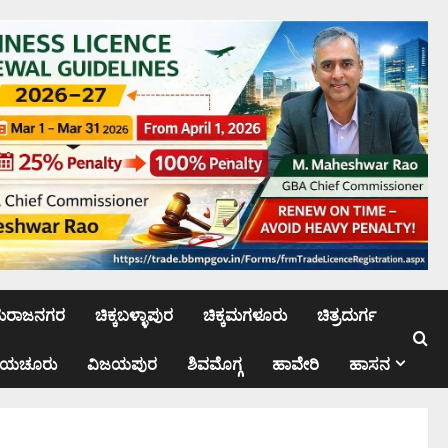
ಮರಾಜನಗರ
ಚಿಕ್ಕಬಳ್ಳಾಪುರ
ಚಿಕ್ಕಮಗಳೂರು
ಚಿತ್ರದುರ್ಗ
ಾಯಚೂರು
ವಿಜಯಪುರ
ಶಿವಮೊಗ್ಗ
ಹಾವೇರಿ
ಹಾಸನ