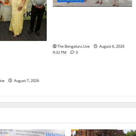
ಕೊರಮಂಗಲ ವಾಟರ್ ಟ್ಯಾಂಕ್
ಜಂಕ್ಷನ್‌ನಲ್ಲಿ ಸಂಚಾರ ಸುಧಾರಣೆ
ಪರಿಶೀಲನೆ ನಡೆಸಿದ ಜಂಟಿ ಪೊಲೀಸ್
ಆಯುಕ್ತ ಕಾರ್ತಿಕ್ ರೆಡ್ಡಿ
The Bengaluru Live
August 6, 2026
 ನೀರು ನಿರ್ವಹಣಾ
9:32 PM
0
್ಕೆ
್‌ಎಸ್‌ಬಿಗೆ ಮೇಘಾಲಯ
ive
August 7, 2026