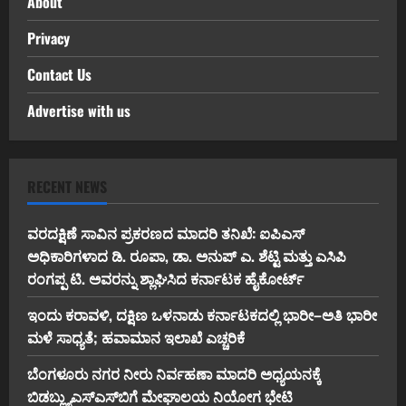
About
Privacy
Contact Us
Advertise with us
RECENT NEWS
ವರದಕ್ಷಿಣೆ ಸಾವಿನ ಪ್ರಕರಣದ ಮಾದರಿ ತನಿಖೆ: ಐಪಿಎಸ್
ಅಧಿಕಾರಿಗಳಾದ ಡಿ. ರೂಪಾ, ಡಾ. ಅನುಪ್ ಎ. ಶೆಟ್ಟಿ ಮತ್ತು ಎಸಿಪಿ
ರಂಗಪ್ಪ ಟಿ. ಅವರನ್ನು ಶ್ಲಾಘಿಸಿದ ಕರ್ನಾಟಕ ಹೈಕೋರ್ಟ್
ಇಂದು ಕರಾವಳಿ, ದಕ್ಷಿಣ ಒಳನಾಡು ಕರ್ನಾಟಕದಲ್ಲಿ ಭಾರೀ–ಅತಿ ಭಾರೀ
ಮಳೆ ಸಾಧ್ಯತೆ; ಹವಾಮಾನ ಇಲಾಖೆ ಎಚ್ಚರಿಕೆ
ಬೆಂಗಳೂರು ನಗರ ನೀರು ನಿರ್ವಹಣಾ ಮಾದರಿ ಅಧ್ಯಯನಕ್ಕೆ
ಬಿ‌ಡಬ್ಲ್ಯು‌ಎಸ್‌ಎಸ್‌ಬಿಗೆ ಮೇಘಾಲಯ ನಿಯೋಗ ಭೇಟಿ