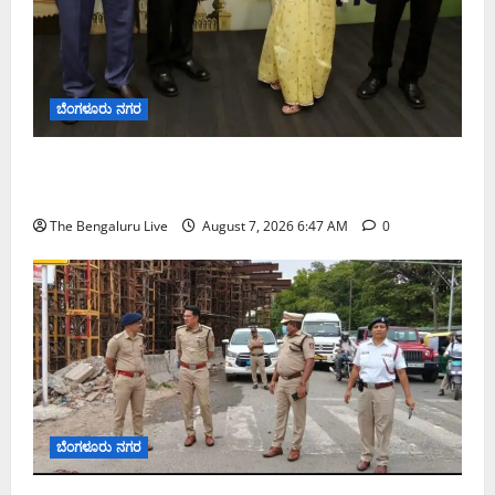
ಬೆಂಗಳೂರು ನಗರ
ಬೆಂಗಳೂರು ನಗರ ನೀರು ನಿರ್ವಹಣಾ ಮಾದರಿ ಅಧ್ಯಯನಕ್ಕೆ
ಬಿ‌ಡಬ್ಲ್ಯು‌ಎಸ್‌ಎಸ್‌ಬಿಗೆ ಮೇಘಾಲಯ ನಿಯೋಗ ಭೇಟಿ
The Bengaluru Live
August 7, 2026 6:47 AM
0
ಬೆಂಗಳೂರು ನಗರ