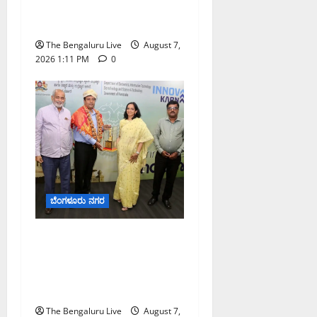
ಸಾಧ್ಯತೆ; ಹವಾಮಾನ ಇಲಾಖೆ
ಎಚ್ಚರಿಕೆ
The Bengaluru Live
August 7,
2026 1:11 PM
0
ಬೆಂಗಳೂರು ನಗರ
ಬೆಂಗಳೂರು ನಗರ ನೀರು
ನಿರ್ವಹಣಾ ಮಾದರಿ ಅಧ್ಯಯನಕ್ಕೆ
ಬಿ‌ಡಬ್ಲ್ಯು‌ಎಸ್‌ಎಸ್‌ಬಿಗೆ
ಮೇಘಾಲಯ ನಿಯೋಗ ಭೇಟಿ
The Bengaluru Live
August 7,