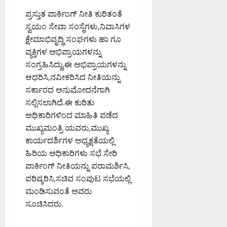
ಮ
ನೆ
ಡ್
ಶ್
ಣ್
ಪ್ರಸ್ತುತ ಪಾರ್ಕಿಂಗ್ ನೀತಿ ಕುರಿತಂತೆ
:
ಡಿ
ಲಾ
ಣ
ಸಂ
ಸ್ವಯಂ ಸೇವಾ ಸಂಸ್ಥೆಗಳು,ನಿವಾಸಿಗಳ
ಘಿ
ಮ
ಸ
ಸಿ
ಕ್ಷೇಮಾಭಿವೃದ್ಧಿ ಸಂಘಗಳು ಹಾ ಗೂ
August
ನ
ದ
ದ
6,
ವ್ಯಕ್ತಿಗಳ ಅಭಿಪ್ರಾಯಗಳನ್ನು
ವಿ
ಡಾ
2026
ಕ
ಸಂಗ್ರಹಿಸಿದ್ದು,ಈ ಅಭಿಪ್ರಾಯಗಳನ್ನು
.
9:32
ರ್
ಆಧರಿಸಿ,ನವೀಕರಿಸಿದ ನೀತಿಯನ್ನು
PM
ಸಿ
August
ನಾ
ಸರ್ಕಾರದ ಅನುಮೋದನೆಗಾಗಿ
.
6,
ಟ
0
ಸಲ್ಲಿಸಲಾಗಿದೆ.ಈ ಕುರಿತು
ಎ
2026
ಕ
9:12
ನ್
ಅಧಿಕಾರಿಗಳಿಂದ ಮಾಹಿತಿ ಪಡೆದ
ಹೈ
PM
.
ಮುಖ್ಯಮಂತ್ರಿ ಯವರು,ಮುಖ್ಯ
ಕೋ
ಮಂ
ರ್
ಕಾರ್ಯದರ್ಶಿಗಳ ಅಧ್ಯಕ್ಷತೆಯಲ್ಲಿ
0
ಜು
ಟ್
ಹಿರಿಯ ಅಧಿಕಾರಿಗಳು ಸಭೆ ಸೇರಿ
ನಾ
ಪಾರ್ಕಿಂಗ್ ನೀತಿಯನ್ನು ಪರಾಮರ್ಶಿಸಿ,
ಥ್
August
ಪರಿಷ್ಕರಿಸಿ,ಸಚಿವ ಸಂಪುಟ ಸಭೆಯಲ್ಲಿ
8,
ಮಂಡಿಸುವಂತೆ ಅವರು
August
2026
ಸೂಚಿಸಿದರು.
6,
9:23
2026
AM
9:26