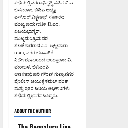
ಸಭೆಯಲ್ಲಿ ನಗರಾಭಿವೃದ್ಧಿ ಸಚಿವ ಬಿ.ಎ.
0
PM
ಬಸವರಾಜ, ಬಿಡಿಎ ಅಧ್ಯಕ್ಷ
0
ಎಸ್.ಆರ್.ವಿಶ್ವನಾಥ್,ಸರ್ಕಾರದ
ಮುಖ್ಯ ಕಾರ್ಯದರ್ಶಿ ಟಿ.ಎಂ.
ವಿಜಯಭಾಸ್ಕರ್,
ಮುಖ್ಯಮಂತ್ರಿಯವರ
ಸಲಹೆಗಾರರಾದ ಎಂ. ಲಕ್ಷ್ಮೀನಾರಾ
ಯಣ, ನಗರ ಭೂಸಾರಿಗೆ
ನಿರ್ದೇಶನಾಲಯದ ಆಯಕ್ತರಾದ ವಿ.
ಮಂಜುಳ, ಬಿಬಿಎಂಪಿ
ಆಡಳಿತಾಧಿಕಾರಿ ಗೌರವ್ ಗುಪ್ತಾ,ನಗರ
ಪೊಲೀಸ್ ಆಯುಕ್ತ ಕಮಲ್ ಪಂತ್
ಮತ್ತು ಇತರ ಹಿರಿಯ ಅಧಿಕಾರಿಗಳು
ಸಭೆಯಲ್ಲಿ ಭಾಗವಹಿಸಿದ್ದರು.
ABOUT THE AUTHOR
The Bengaluru Live