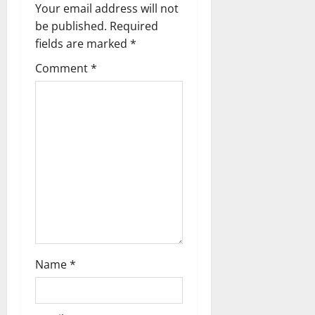
Your email address will not
i
be published.
Required
g
fields are marked
*
Comment
*
a
t
i
o
n
Name
*