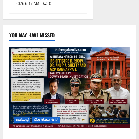
2026 6:47 AM
0
YOU MAY HAVE MISSED
ಅಪರಾಧ
ಬೆಂಗಳೂರು ನಗರ
ವರದಕ್ಷಿಣೆ ಸಾವಿನ ಪ್ರಕರಣದ ಮಾದರಿ ತನಿಖೆ: ಐಪಿಎಸ್