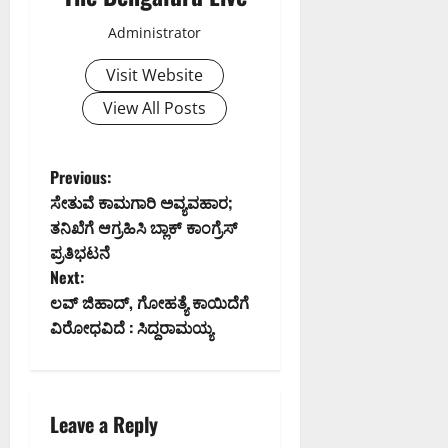
Administrator
Visit Website
View All Posts
P
Previous:
ಸೇತುವೆ ಕಾಮಗಾರಿ ಅವ್ಯವಹಾರ;
o
ತನಿಖೆಗೆ ಆಗ್ರಹಿಸಿ ಬ್ಲಾಕ್ ಕಾಂಗ್ರೆಸ್
ಪ್ರತಿಭಟನೆ
s
Next:
t
ಲವ್ ಜಿಹಾದ್, ಗೋಹತ್ಯೆ ಕಾಯಿದೆಗೆ
ವಿರೋಧವಿದೆ : ಸಿದ್ದರಾಮಯ್ಯ
n
a
Leave a Reply
v