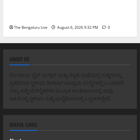
ಕೊರಮಂಗಲ ವಾಟರ್ ಟ್ಯಾಂಕ್ ಜಂಕ್ಷನ್‌ನಲ್ಲಿ ಸಂಚಾರ
ಸುಧಾರಣೆ ಪರಿಶೀಲನೆ ನಡೆಸಿದ ಜಂಟಿ ಪೊಲೀಸ್ ಆಯುಕ್ತ
ಕಾರ್ತಿಕ್ ರೆಡ್ಡಿ
The Bengaluru Live
August 6, 2026 9:32 PM
0
ABOUT US
ಬೆಂಗಳೂರು ಲೈವ್ ಇಂಗ್ಲಿಷ್ ಮತ್ತು ಕನ್ನಡ ಭಾಷೆಯಲ್ಲಿ ಸುದ್ದಿಗಳನ್ನು
ಪ್ರಕಟಿಸುವ ಸ್ಥಳೀಯ ಡಿಜಿಟಲ್ ಮಾಧ್ಯಮ ಸಂಸ್ಥೆಗಳಲ್ಲಿ ಒಂದಾಗಿದೆ.
ನಮ್ಮ ಸುದ್ದಿ ವೆಬ್‌ಸೈಟ್‌ಗಳ ಮೂಲಕ ಅಂತರ್ಜಾಲದಲ್ಲಿ ನಾವು
ಅತಿದೊಡ್ಡ ಸ್ಥಳೀಯ ಸುದ್ದಿ ಪೂರೈಕೆದಾರರಲ್ಲಿ ಒಬ್ಬರಾಗಿದ್ದೇವೆ.
USEFUL LINKS