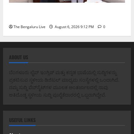
ಕಾಡುಗೊಲ್ಲ ಸಮುದಾಯಕ್ಕೆ ಎಸ್‌ಟಿ ಸ್ಥಾನಮಾನ ನೀಡಲು
ಅಮಿತ್ ಶಾ ಮಧ್ಯಸ್ಥಿಕೆಗೆ ವಿ. ಸೋಮಣ್ಣ ಮನವಿ
The Bengaluru Live
August 6, 2026 9:12 PM
0
ABOUT US
ಬೆಂಗಳೂರು ಲೈವ್ ಇಂಗ್ಲಿಷ್ ಮತ್ತು ಕನ್ನಡ ಭಾಷೆಯಲ್ಲಿ ಸುದ್ದಿಗಳನ್ನು
ಪ್ರಕಟಿಸುವ ಸ್ಥಳೀಯ ಡಿಜಿಟಲ್ ಮಾಧ್ಯಮ ಸಂಸ್ಥೆಗಳಲ್ಲಿ ಒಂದಾಗಿದೆ.
ನಮ್ಮ ಸುದ್ದಿ ವೆಬ್‌ಸೈಟ್‌ಗಳ ಮೂಲಕ ಅಂತರ್ಜಾಲದಲ್ಲಿ ನಾವು
ಅತಿದೊಡ್ಡ ಸ್ಥಳೀಯ ಸುದ್ದಿ ಪೂರೈಕೆದಾರರಲ್ಲಿ ಒಬ್ಬರಾಗಿದ್ದೇವೆ.
USEFUL LINKS