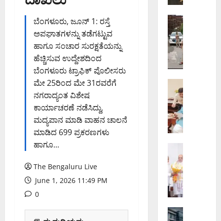
ನ
ಗ
ಬೆಂಗಳೂರು 
ಬೆಂಗಳೂರು, ಜೂನ್ 1: ರಸ್ತೆ
ಕೊ
ರ
ಅಪಘಾತಗಳನ್ನು ತಡೆಗಟ್ಟುವ
ರ
ನೀ
ಹಾಗೂ ಸಂಚಾರ ಸುರಕ್ಷತೆಯನ್ನು
ಮಂ
ರು
ಹೆಚ್ಚಿಸುವ ಉದ್ದೇಶದಿಂದ
ಗ
ನಿ
ಬೆಂಗಳೂರು ಟ್ರಾಫಿಕ್ ಪೊಲೀಸರು
ಲ
ರ್
ಮೇ 25ರಿಂದ ಮೇ 31ರವರೆಗೆ
ವಾ
ಬೆಂಗಳೂರು 
ವ
ಬೆಂ
ಟ
ನಗರಾದ್ಯಂತ ವಿಶೇಷ
ಹ
ಗ
ರ್
ಣಾ
ಕಾರ್ಯಾಚರಣೆ ನಡೆಸಿದ್ದು,
ಳೂ
ಟ್
ಮಾ
ಮದ್ಯಪಾನ ಮಾಡಿ ವಾಹನ ಚಾಲನೆ
ರು
ಯಾಂ
ದ
ಮಾಡಿದ 699 ಪ್ರಕರಣಗಳು
–
ಕ್
ರಿ
ಹಾಗೂ...
ಮೈ
ಬೆಂಗಳೂರು 
ಜಂ
ಅ
ಕಾ
ಸೂ
ಕ್
ಧ್
The Bengaluru Live
ಡು
ರು
ಷ
ಯ
ಗೊ
ಎ
June 1, 2026 11:49 PM
ನ್‌
ಯ
ಲ್
ಕ್
ನ
ನ
0
ಲ
ಸ್‌
ಲ್
ಕ್
ಸ
ಅಪರಾಧ
ಪ್
ಲಿ
ಕೆ
ಬೆಂಗಳೂರು 