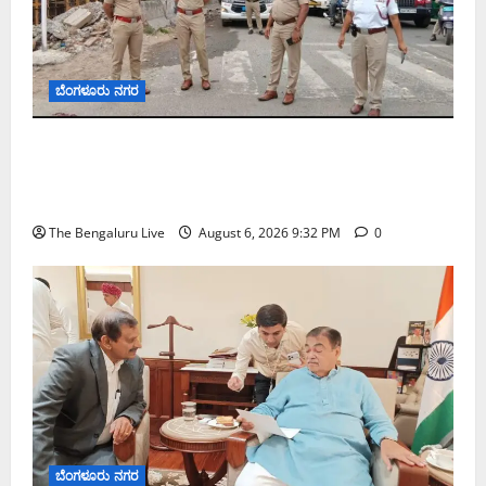
ಬೆಂಗಳೂರು ನಗರ
ಕೊರಮಂಗಲ ವಾಟರ್ ಟ್ಯಾಂಕ್ ಜಂಕ್ಷನ್‌ನಲ್ಲಿ ಸಂಚಾರ
ಸುಧಾರಣೆ ಪರಿಶೀಲನೆ ನಡೆಸಿದ ಜಂಟಿ ಪೊಲೀಸ್ ಆಯುಕ್ತ
ಕಾರ್ತಿಕ್ ರೆಡ್ಡಿ
The Bengaluru Live
August 6, 2026 9:32 PM
0
ಬೆಂಗಳೂರು ನಗರ