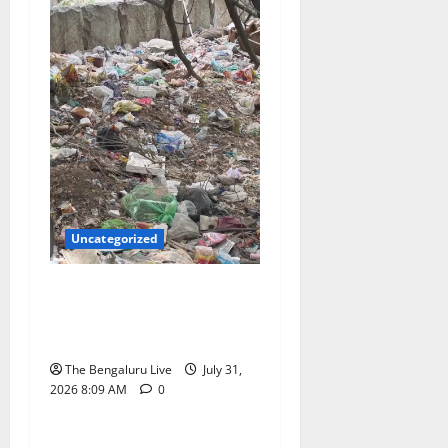
Uncategorized
ಆಗಸ್ಟ್ 15ರೊಳಗೆ ಖಾಲಿ ಜಾಗಗಳ
ತ್ಯಾಜ್ಯ ತೆರವುಗೊಳಿಸಿ: ಜಿಬಿಎ
ಎಚ್ಚರಿಕೆ
The Bengaluru Live
July 31,
2026 8:09 AM
0
Uncategorized
ಜಿಬಿಎಯ ಐದು