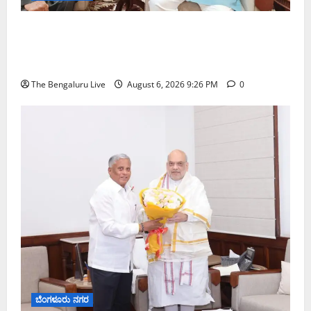
ಬೆಂಗಳೂರು–ಮೈಸೂರು ಎಕ್ಸ್‌ಪ್ರೆಸ್‌ವೇ ವಿಶ್ರಾಂತಿ ಕೇಂದ್ರಕ್ಕೆ
ಭೂಸ್ವಾಧೀನಕ್ಕೆ ನಿತಿನ್ ಗಡ್ಕರಿ ಅನುಮೋದನೆ: ಸಂಸದ ಡಾ.
ಸಿ.ಎನ್. ಮಂಜುನಾಥ್
The Bengaluru Live
August 6, 2026 9:26 PM
0
ಬೆಂಗಳೂರು ನಗರ