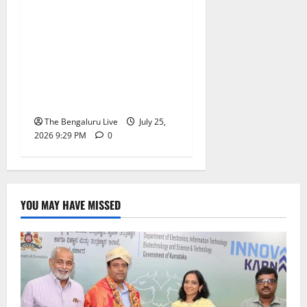
ಕಾರ್ಪೊರೇಷನ್‌ಗಳಲ್ಲಿ ದಿನಕ್ಕೆ
ಎಷ್ಟು ವಾಹನಗಳನ್ನು
ಟೋಯಿಂಗ್ ಮಾಡಬಹುದು
ಗೊತ್ತೇ? ಬೆಂಗಳೂರಿನಲ್ಲಿ ಎಷ್ಟು
ಕ್ಲಾಂಪ್‌ಗಳಿವೆ? ಸಚಿವ ಕೃಷ್ಣ
ಬೈರೇಗೌಡ ಹೇಳಿದ್ದೇನು?
The Bengaluru Live
July 25,
2026 9:29 PM
0
YOU MAY HAVE MISSED