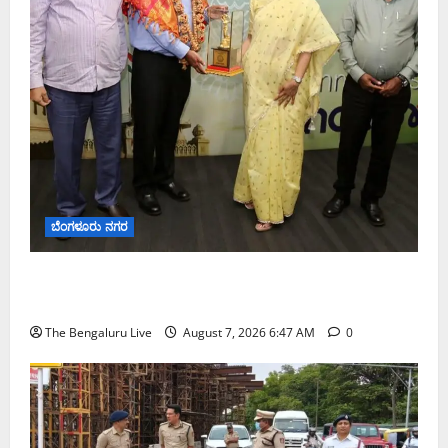
ಬೆಂಗಳೂರು ನಗರ
ಬೆಂಗಳೂರು ನಗರ ನೀರು ನಿರ್ವಹಣಾ ಮಾದರಿ ಅಧ್ಯಯನಕ್ಕೆ
ಬಿ‌ಡಬ್ಲ್ಯು‌ಎಸ್‌ಎಸ್‌ಬಿಗೆ ಮೇಘಾಲಯ ನಿಯೋಗ ಭೇಟಿ
The Bengaluru Live
August 7, 2026 6:47 AM
0