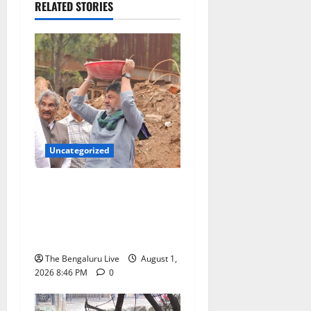
RELATED STORIES
Uncategorized
‘ತ್ಯಾಜ್ಯದಿಂದ ಸ್ವಾತಂತ್ರ್ಯ’
ಅಭಿಯಾನಕ್ಕೆ ಚಾಲನೆ; ನಿರ್ಮಾಣ
ತ್ಯಾಜ್ಯ ತೆರವಿಗೆ ಜಿಬಿಎ ಮಹಾ
ಕಾರ್ಯಾಚರಣೆ
The Bengaluru Live
August 1,
2026 8:46 PM
0