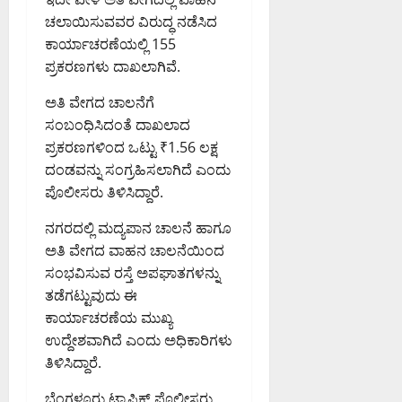
ರೋ
ಮಾ
PM
.
ಚಲಾಯಿಸುವವರ ವಿರುದ್ಧ ನಡೆಸಿದ
ಪ
ಡಿ
ಮಂ
0
ದ
ಕಾರ್ಯಾಚರಣೆಯಲ್ಲಿ 155
ಜು
ಇ
ಪ್ರಕರಣಗಳು ದಾಖಲಾಗಿವೆ.
August
ನಾ
ಡಿ
6,
ಥ್
ಅತಿ ವೇಗದ ಚಾಲನೆಗೆ
2026
8:39
ಸಂಬಂಧಿಸಿದಂತೆ ದಾಖಲಾದ
August
August
PM
6,
ಪ್ರಕರಣಗಳಿಂದ ಒಟ್ಟು ₹1.56 ಲಕ್ಷ
6,
2026
ದಂಡವನ್ನು ಸಂಗ್ರಹಿಸಲಾಗಿದೆ ಎಂದು
2026
0
8:50
9:26
ಪೊಲೀಸರು ತಿಳಿಸಿದ್ದಾರೆ.
PM
PM
ನಗರದಲ್ಲಿ ಮದ್ಯಪಾನ ಚಾಲನೆ ಹಾಗೂ
0
0
ಅತಿ ವೇಗದ ವಾಹನ ಚಾಲನೆಯಿಂದ
ಸಂಭವಿಸುವ ರಸ್ತೆ ಅಪಘಾತಗಳನ್ನು
ತಡೆಗಟ್ಟುವುದು ಈ
ಕಾರ್ಯಾಚರಣೆಯ ಮುಖ್ಯ
ಉದ್ದೇಶವಾಗಿದೆ ಎಂದು ಅಧಿಕಾರಿಗಳು
ತಿಳಿಸಿದ್ದಾರೆ.
ಬೆಂಗಳೂರು ಟ್ರಾಫಿಕ್ ಪೊಲೀಸರು