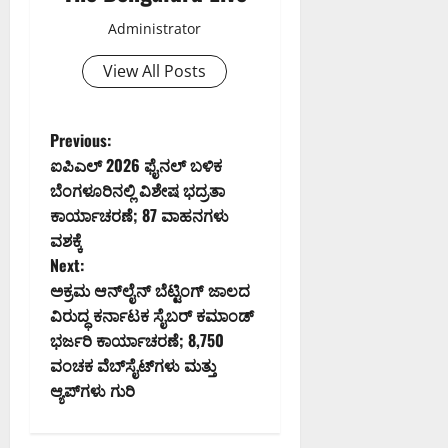
Administrator
View All Posts
P
Previous:
ಐಪಿಎಲ್ 2026 ಫೈನಲ್ ಬಳಿಕ
o
ಬೆಂಗಳೂರಿನಲ್ಲಿ ವಿಶೇಷ ಭದ್ರತಾ
ಕಾರ್ಯಾಚರಣೆ; 87 ವಾಹನಗಳು
s
ವಶಕ್ಕೆ
t
Next:
ಅಕ್ರಮ ಆನ್‌ಲೈನ್ ಬೆಟ್ಟಿಂಗ್ ಜಾಲದ
n
ವಿರುದ್ಧ ಕರ್ನಾಟಕ ಸೈಬರ್ ಕಮಾಂಡ್
ಭರ್ಜರಿ ಕಾರ್ಯಾಚರಣೆ; 8,750
a
ವಂಚಕ ವೆಬ್‌ಸೈಟ್‌ಗಳು ಮತ್ತು
v
ಆ್ಯಪ್‌ಗಳು ಗುರಿ
i