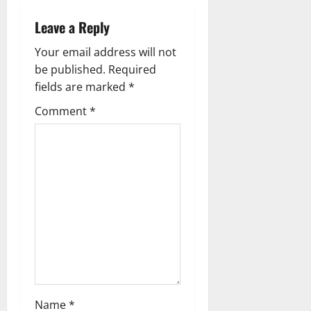
g
Leave a Reply
a
Your email address will not
be published.
Required
t
fields are marked
*
i
Comment
*
o
n
Name
*