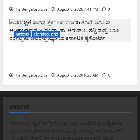
ಚಿಂತನೆ
The Bengaluru Live
August 8, 2026 7:41 PM
0
ಅಪರಾಧ
ಬೆಂಗಳೂರು ನಗರ
ವರದಕ್ಷಿಣೆ ಸಾವಿನ ಪ್ರಕರಣದ ಮಾದರಿ ತನಿಖೆ: ಐಪಿಎಸ್
ಅಧಿಕಾರಿಗಳಾದ ಡಿ. ರೂಪಾ, ಡಾ. ಅನುಪ್ ಎ. ಶೆಟ್ಟಿ ಮತ್ತು
ಎಸಿಪಿ ರಂಗಪ್ಪ ಟಿ. ಅವರನ್ನು ಶ್ಲಾಘಿಸಿದ ಕರ್ನಾಟಕ ಹೈಕೋರ್ಟ್
The Bengaluru Live
August 8, 2026 9:23 AM
0
ABOUT US
ಬೆಂಗಳೂರು ಲೈವ್ ಇಂಗ್ಲಿಷ್ ಮತ್ತು ಕನ್ನಡ ಭಾಷೆಯಲ್ಲಿ ಸುದ್ದಿಗಳನ್ನು
ಪ್ರಕಟಿಸುವ ಸ್ಥಳೀಯ ಡಿಜಿಟಲ್ ಮಾಧ್ಯಮ ಸಂಸ್ಥೆಗಳಲ್ಲಿ ಒಂದಾಗಿದೆ.
ನಮ್ಮ ಸುದ್ದಿ ವೆಬ್‌ಸೈಟ್‌ಗಳ ಮೂಲಕ ಅಂತರ್ಜಾಲದಲ್ಲಿ ನಾವು