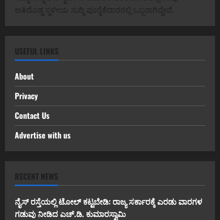
ಅತಿದೊಡ್ಡ ಸ್ಥಳೀಯ ಸುದ್ದಿ ಪೂರೈಕೆದಾರರಲ್ಲಿ ಒಬ್ಬರಾಗಿದ್ದೇವೆ.
USEFUL LINKS
About
Privacy
Contact Us
Advertise with us
RECENT NEWS
ನೈಸ್ ರಸ್ತೆಯಲ್ಲಿ ಟೋಲ್ ಕಟ್ಟಬೇಡಿ: ರಾಜ್ಯ ಸರ್ಕಾರಕ್ಕೆ ಎರಡು ವಾರಗಳ
ಗಡುವು ನೀಡಿದ ಎಚ್.ಡಿ. ಕುಮಾರಸ್ವಾಮಿ