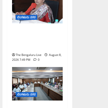
ಬೆಂಗಳೂರು ನಗರ
ಗಣೇಶ ಚತುರ್ಥಿ 2026: ಜಿಬಿಎ
ವ್ಯಾಪ್ತಿಯಲ್ಲಿ ಪಿಒಪಿ ಗಣೇಶ
ಮೂರ್ತಿಗಳ ತಯಾರಿಕೆ, ಮಾರಾಟ
ಮತ್ತು ವಿಸರ್ಜನೆ ನಿಷೇಧ
The Bengaluru Live
August 8,
2026 7:49 PM
0
ಬೆಂಗಳೂರು ನಗರ
ನಾಗರಿಕರ ಸಮಸ್ಯೆಗಳಿಗೆ ಒಂದೇ