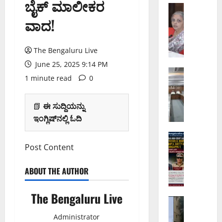
ಬೈಕ್ ಮಾಲೀಕರ
ಯ
ಬೆಂಗಳೂರು 
ಗ
ಲ್
ವಾದ!
ಣೇ
ಲಿ
ಶ
ಟೋ
ಚ
The Bengaluru Live
ಲ್
ತು
ಕ
June 25, 2025 9:14 PM
ರ್
ಬೆಂಗಳೂರು 
ಟ್
1 minute read
0
ನಾ
ಥಿ
ಟ
ಗ
2
ಬೇ
ರಿ
0
ಡಿ
📗
ಈ ಸುದ್ದಿಯನ್ನು
ಕ
2
:
ಇಂಗ್ಲಿಷ್‌ನಲ್ಲಿ ಓದಿ
ರ
6
ರಾ
ಸ
ಅಪರಾಧ
:
ಜ್
ಬೆಂಗಳೂರು 
Post Content
ಮ
ಜಿ
ಯ
ವ
ಸ್
ಬಿ
ಸ
ರ
ಯೆ
ಎ
ABOUT THE AUTHOR
ರ್
ದ
ಗ
ವ್
ಕಾ
ಕ್
ಳಿ
ಯಾ
ರ
The Bengaluru Live
ಷಿ
ಬೆಂಗಳೂರು 
ಗೆ
ಪ್
ಕ್
ಣೆ
ಹೂ
ಒಂ
ತಿ
ಕೆ
Administrator
ಸಾ