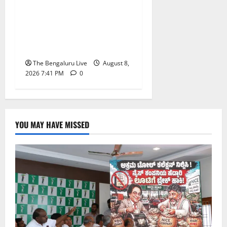
ಕಡೆ ಪರಿಹಾರ: ‘ನಾಗರಿಕ
ಸಹಾಯ ಕೇಂದ್ರ’ ಸ್ಥಾಪನೆಗೆ
ಬೆಂಗಳೂರು ಪೂರ್ವ ನಗರ
ಪಾಲಿಕೆ ಚಿಂತನೆ
The Bengaluru Live
August 8,
2026 7:41 PM
0
YOU MAY HAVE MISSED