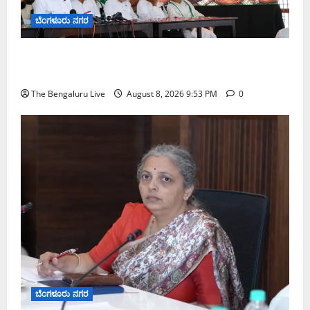
ಬೆಂಗಳೂರು ನಗರ
ನೈಸ್ ರಸ್ತೆಯಲ್ಲಿ ಟೋಲ್ ಕಟ್ಟಬೇಡಿ: ರಾಜ್ಯ ಸರ್ಕಾರಕ್ಕೆ ಎರಡು
ವಾರಗಳ ಗಡುವು ನೀಡಿದ ಎಚ್.ಡಿ. ಕುಮಾರಸ್ವಾಮಿ
The Bengaluru Live
August 8, 2026 9:53 PM
0
ಬೆಂಗಳೂರು ನಗರ