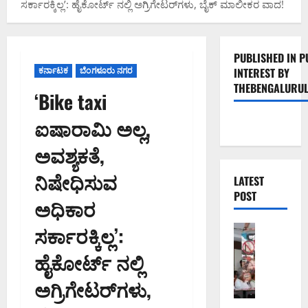
ಸರ್ಕಾರಕ್ಕಿಲ್ಲ’: ಹೈಕೋರ್ಟ್ ನಲ್ಲಿ ಅಗ್ರಿಗೇಟರ್‌ಗಳು, ಬೈಕ್ ಮಾಲೀಕರ ವಾದ!
PUBLISHED IN P
ಕರ್ನಾಟಕ
ಬೆಂಗಳೂರು ನಗರ
INTEREST BY
THEBENGALURUL
‘Bike taxi
ಐಷಾರಾಮಿ ಅಲ್ಲ,
ಅವಶ್ಯಕತೆ,
ನಿಷೇಧಿಸುವ
LATEST
POST
ಅಧಿಕಾರ
ಸರ್ಕಾರಕ್ಕಿಲ್ಲ’:
ಬೆಂಗಳೂರು 
ನೈ
ಹೈಕೋರ್ಟ್ ನಲ್ಲಿ
ಸ್
ರ
ಅಗ್ರಿಗೇಟರ್‌ಗಳು,
ಸ್
ತೆ