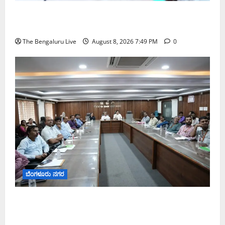
ಗಣೇಶ ಚತುರ್ಥಿ 2026: ಜಿಬಿಎ ವ್ಯಾಪ್ತಿಯಲ್ಲಿ ಪಿಒಪಿ ಗಣೇಶ
ಮೂರ್ತಿಗಳ ತಯಾರಿಕೆ, ಮಾರಾಟ ಮತ್ತು ವಿಸರ್ಜನೆ ನಿಷೇಧ
The Bengaluru Live
August 8, 2026 7:49 PM
0
ಬೆಂಗಳೂರು ನಗರ
ನಾಗರಿಕರ ಸಮಸ್ಯೆಗಳಿಗೆ ಒಂದೇ ಕಡೆ ಪರಿಹಾರ: ‘ನಾಗರಿಕ
ಸಹಾಯ ಕೇಂದ್ರ’ ಸ್ಥಾಪನೆಗೆ ಬೆಂಗಳೂರು ಪೂರ್ವ ನಗರ ಪಾಲಿಕೆ