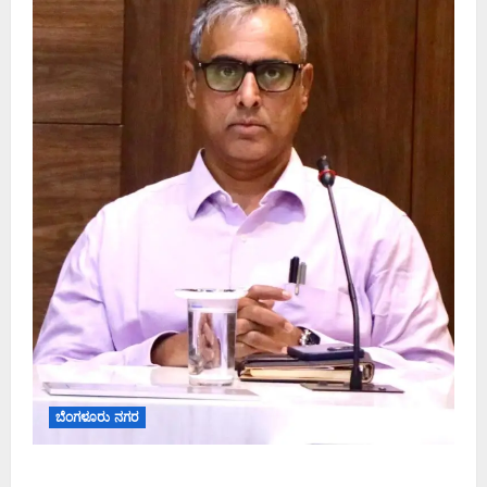
ಬೆಂಗಳೂರು ನಗರ
ಕರಡು ಮತದಾರರ ಪಟ್ಟಿಯಲ್ಲಿ ಹೆಸರು ಸೇರ್ಪಡೆಗೆ ಆಗಸ್ಟ್