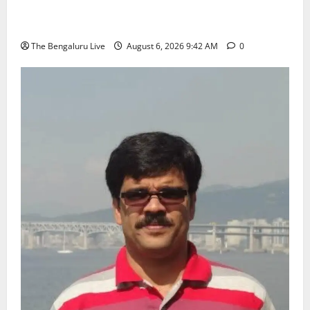
7ರೊಳಗೆ ಗಣತಿ ನಮೂನೆ ಸಲ್ಲಿಸಿ: ಜಿಬಿಎ ಮುಖ್ಯ ಆಯುಕ್ತರ
ಮನವಿ
The Bengaluru Live
August 6, 2026 9:42 AM
0