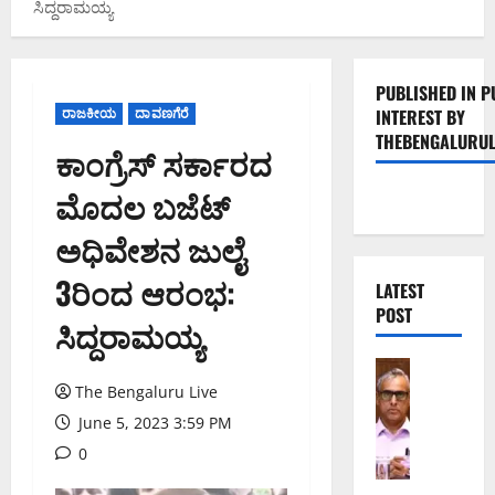
ಸಿದ್ದರಾಮಯ್ಯ
PUBLISHED IN P
ರಾಜಕೀಯ
ದಾವಣಗೆರೆ
INTEREST BY
THEBENGALURUL
ಕಾಂಗ್ರೆಸ್ ಸರ್ಕಾರದ
ಮೊದಲ ಬಜೆಟ್
ಅಧಿವೇಶನ ಜುಲೈ
3ರಿಂದ ಆರಂಭ:
LATEST
POST
ಸಿದ್ದರಾಮಯ್ಯ
ಬೆಂಗಳೂರು 
ಕ
The Bengaluru Live
ರ
June 5, 2023 3:59 PM
ಡು
0
ಮ
ತ