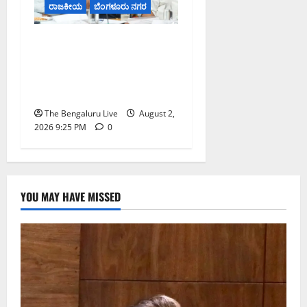
ರಾಜಕೀಯ
ಬೆಂಗಳೂರು ನಗರ
ಕಾವೇರಿ ಹಿತಾಸಕ್ತಿ ಕಾಪಾಡಲು
ರಾಜ್ಯ ಸರ್ಕಾರ ದೃಢ ನಿಲುವು
ತಾಳಬೇಕು: ಬಿಜೆಪಿ ರಾಜ್ಯಾಧ್ಯಕ್ಷ
ಬಿ.ವೈ. ವಿಜಯೇಂದ್ರ
The Bengaluru Live
August 2,
2026 9:25 PM
0
YOU MAY HAVE MISSED