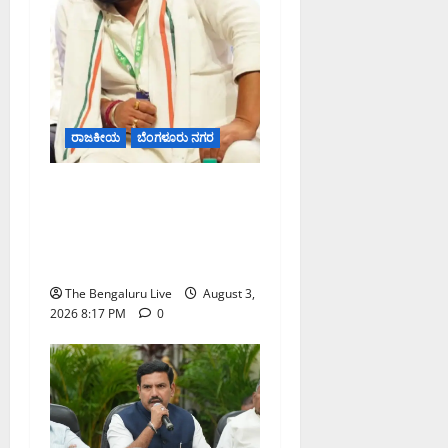
ರಾಜಕೀಯ
ಬೆಂಗಳೂರು ನಗರ
ಹೈಕೋರ್ಟ್ ಆದೇಶದ ಬಳಿಕ
ವಿನಯ್ ಕುಲಕರ್ಣಿ ಶಾಸಕ ಸ್ಥಾನ
ಮರುಸ್ಥಾಪನೆ; ಅನರ್ಹತೆ
ಅಧಿಸೂಚನೆ ಅಮಾನ್ಯ
The Bengaluru Live
August 3,
2026 8:17 PM
0