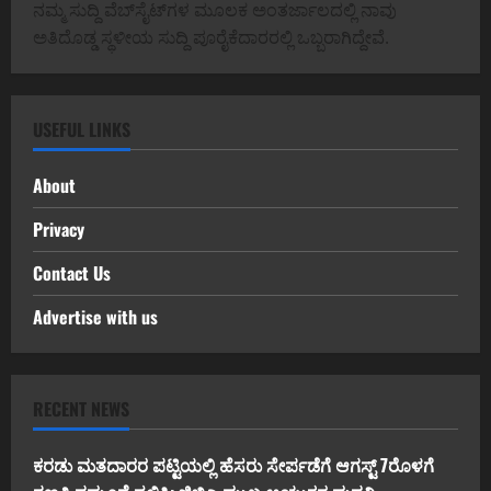
ನಮ್ಮ ಸುದ್ದಿ ವೆಬ್‌ಸೈಟ್‌ಗಳ ಮೂಲಕ ಅಂತರ್ಜಾಲದಲ್ಲಿ ನಾವು
ಅತಿದೊಡ್ಡ ಸ್ಥಳೀಯ ಸುದ್ದಿ ಪೂರೈಕೆದಾರರಲ್ಲಿ ಒಬ್ಬರಾಗಿದ್ದೇವೆ.
USEFUL LINKS
About
Privacy
Contact Us
Advertise with us
RECENT NEWS
ಕರಡು ಮತದಾರರ ಪಟ್ಟಿಯಲ್ಲಿ ಹೆಸರು ಸೇರ್ಪಡೆಗೆ ಆಗಸ್ಟ್ 7ರೊಳಗೆ