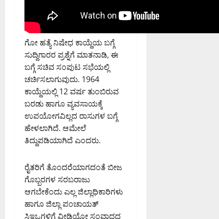
ಟ್
ಯೋ
ಗೆ
ಟೆ
ತ್
ಇ
ಬ
ಸ
ಲಾ
ಳಿ
ವ
ಖೆ
ಗೋ ಹತ್ಯೆ ನಿಷೇಧ ಕಾಯ್ದೆಯ ಬಗ್ಗೆ
ಬೆಂ
ಸಂ
ಯ
ಸುದ್ದಿಗಾರರ ಪ್ರಶ್ನೆಗೆ ಮಾತನಾಡಿ, ಈ
ಗ
ಭ್
ವಿ
ಳೂ
ಬಗ್ಗೆ ಸಚಿವ ಸಂಪುಟ ಸಭೆಯಲ್ಲಿ
ರ
ಶೇ
ರು
ಮ
ಷ
ಚರ್ಚಿಸಲಾಗುವುದು. 1964
ಕೇಂ
ಕಾ
ಕಾಯ್ದೆಯಲ್ಲಿ 12 ವರ್ಷ ತುಂಬಿರುವ
ದ್
ರ್
August
ಬರಡು ಹಾಗೂ ವ್ಯವಸಾಯಕ್ಕೆ
ರ
ಯಾ
5,
ಉಪಯೋಗವಿಲ್ಲದ ರಾಸುಗಳ ಬಗ್ಗೆ
ನ
ಚ
2026
ಹೇಳಲಾಗಿದೆ. ಆಮೇಲೆ
ಗ
5:04
ರ
ತಿದ್ದುಪಡಿಯಾಗಿದೆ ಎಂದರು.
PM
ರ
ಣೆ
ಪಾ
0
ಲಿ
ರೈತರಿಗೆ ತೊಂದರೆಯಾಗದಂತೆ ಬೀಜ
August
ಕೆ
5,
ಗೊಬ್ಬರಗಳ ಸರಬರಾಜು
ಯ
2026
ಆಗಬೇಕೆಂದು ಎಲ್ಲ ಜಿಲ್ಲಾಧಿಕಾರಿಗಳು
ಮ
5:14
ಹಾಗೂ ಜಿಲ್ಲಾ ಪಂಚಾಯತ್
ಹಾ
PM
ಸಿಇಒಗಳಿಗೆ ವೀಡಿಯೋ ಸಂವಾದದ
ಕಾ