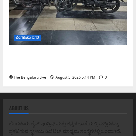
ಬೆಂಗಳೂರು ನಗರ
ವಾಣಿಜ್ಯ ಉದ್ದೇಶಕ್ಕೆ ಅಕ್ರಮವಾಗಿ ಬಳಸುತ್ತಿದ್ದ 263 ದ್ವಿಚಕ್ರ
ವಾಹನಗಳ ವಶ; ಬೆಂಗಳೂರಿನಲ್ಲಿ ಸಾರಿಗೆ ಇಲಾಖೆಯ ವಿಶೇಷ
ಕಾರ್ಯಾಚರಣೆ
The Bengaluru Live
August 5, 2026 5:14 PM
0
ABOUT US
ಬೆಂಗಳೂರು ಲೈವ್ ಇಂಗ್ಲಿಷ್ ಮತ್ತು ಕನ್ನಡ ಭಾಷೆಯಲ್ಲಿ ಸುದ್ದಿಗಳನ್ನು
ಪ್ರಕಟಿಸುವ ಸ್ಥಳೀಯ ಡಿಜಿಟಲ್ ಮಾಧ್ಯಮ ಸಂಸ್ಥೆಗಳಲ್ಲಿ ಒಂದಾಗಿದೆ.