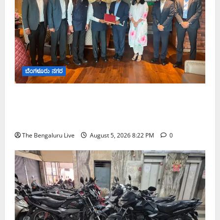
ಬೆಂಗಳೂರು ನಗರ
ಮುಂಬೈ ರೋಡ್‌ಶೋ ಎರಡನೇ ದಿನ: ಸಿಪ್ಲಾದಿಂದ ₹200
ಕೋಟಿ, ರಾಕೆಟ್ ಇಂಡಿಯಾದಿಂದ ₹100 ಕೋಟಿ ಹೂಡಿಕೆ
ಘೋಷಣೆ
The Bengaluru Live
August 5, 2026 8:22 PM
0