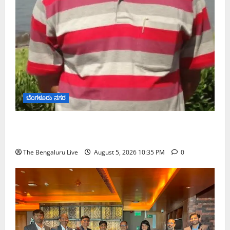
ಬೆಂಗಳೂರು ನಗರ
ಡಾ. ಜಾಫರ್ ಪಿ.ಸಿ. ಬೆಂಗಳೂರು ಮೆಟ್ರೋ ರೈಲು ನಿಗಮದ
ವ್ಯವಸ್ಥಾಪಕ ನಿರ್ದೇಶಕರಾಗಿ ನೇಮಕ
The Bengaluru Live
August 5, 2026 10:35 PM
0