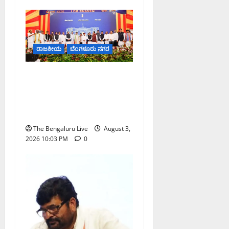
ರಾಜಕೀಯ
ಬೆಂಗಳೂರು ನಗರ
19 ನೂತನ ಸಚಿವರೊಂದಿಗೆ ಡಿ.ಕೆ.
ಶಿವಕುಮಾರ್ ಸಂಪುಟ ವಿಸ್ತರಣೆ;
33 ಸದಸ್ಯರ ಸಚಿವ ಸಂಪುಟ
ಪೂರ್ಣತೆಗೆ ಒಂದು ಹೆಜ್ಜೆ
The Bengaluru Live
August 3,
2026 10:03 PM
0