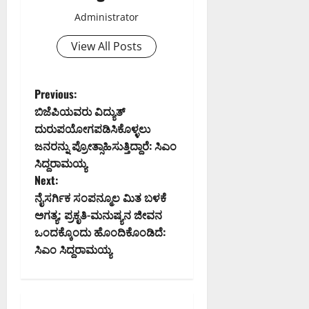
Administrator
View All Posts
P
Previous:
ಬಿಜೆಪಿಯವರು ವಿದ್ಯುತ್
o
ದುರುಪಯೋಗಪಡಿಸಿಕೊಳ್ಳಲು
ಜನರನ್ನು ಪ್ರೋತ್ಸಾಹಿಸುತ್ತಿದ್ದಾರೆ: ಸಿಎಂ
s
ಸಿದ್ದರಾಮಯ್ಯ
t
Next:
ನೈಸರ್ಗಿಕ ಸಂಪನ್ಮೂಲ ಮಿತ ಬಳಕೆ
n
ಅಗತ್ಯ; ಪ್ರಕೃತಿ-ಮನುಷ್ಯನ ಜೀವನ
ಒಂದಕ್ಕೊಂದು ಹೊಂದಿಕೊಂಡಿದೆ:
a
ಸಿಎಂ ಸಿದ್ದರಾಮಯ್ಯ
v
i