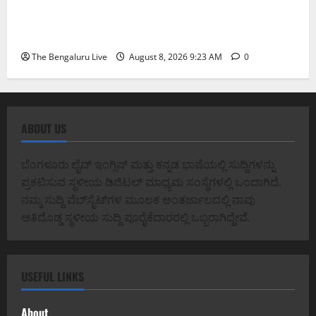
ವರದಕ್ಷಿಣೆ ಸಾವಿನ ಪ್ರಕರಣದ ಮಾದರಿ ತನಿಖೆ: ಐಪಿಎಸ್
ಅಧಿಕಾರಿಗಳಾದ ಡಿ. ರೂಪಾ, ಡಾ. ಅನುಪ್ ಎ. ಶೆಟ್ಟಿ ಮತ್ತು
ಎಸಿಪಿ ರಂಗಪ್ಪ ಟಿ. ಅವರನ್ನು ಶ್ಲಾಘಿಸಿದ ಕರ್ನಾಟಕ ಹೈಕೋರ್ಟ್
The Bengaluru Live
August 8, 2026 9:23 AM
0
ABOUT US
ಬೆಂಗಳೂರು ಲೈವ್ ಇಂಗ್ಲಿಷ್ ಮತ್ತು ಕನ್ನಡ ಭಾಷೆಯಲ್ಲಿ ಸುದ್ದಿಗಳನ್ನು
ಪ್ರಕಟಿಸುವ ಸ್ಥಳೀಯ ಡಿಜಿಟಲ್ ಮಾಧ್ಯಮ ಸಂಸ್ಥೆಗಳಲ್ಲಿ ಒಂದಾಗಿದೆ.
ನಮ್ಮ ಸುದ್ದಿ ವೆಬ್‌ಸೈಟ್‌ಗಳ ಮೂಲಕ ಅಂತರ್ಜಾಲದಲ್ಲಿ ನಾವು
ಅತಿದೊಡ್ಡ ಸ್ಥಳೀಯ ಸುದ್ದಿ ಪೂರೈಕೆದಾರರಲ್ಲಿ ಒಬ್ಬರಾಗಿದ್ದೇವೆ.
USEFUL LINKS
About