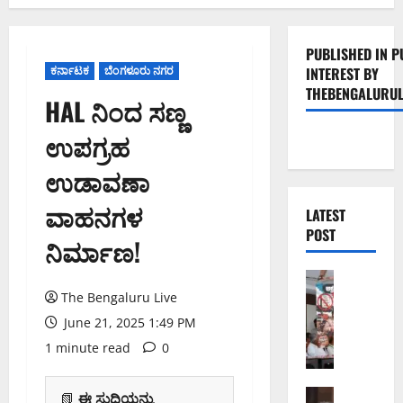
PUBLISHED IN P
ಕರ್ನಾಟಕ
ಬೆಂಗಳೂರು ನಗರ
INTEREST BY
THEBENGALURUL
HAL ನಿಂದ ಸಣ್ಣ
ಉಪಗ್ರಹ
ಉಡಾವಣಾ
ವಾಹನಗಳ
LATEST
POST
ನಿರ್ಮಾಣ!
ಬೆಂಗಳೂರು 
ನೈ
The Bengaluru Live
ಸ್
June 21, 2025 1:49 PM
ರ
1 minute read
0
ಸ್
ತೆ
ಯ
ಬೆಂಗಳೂರು 
📗
ಈ ಸುದ್ದಿಯನ್ನು