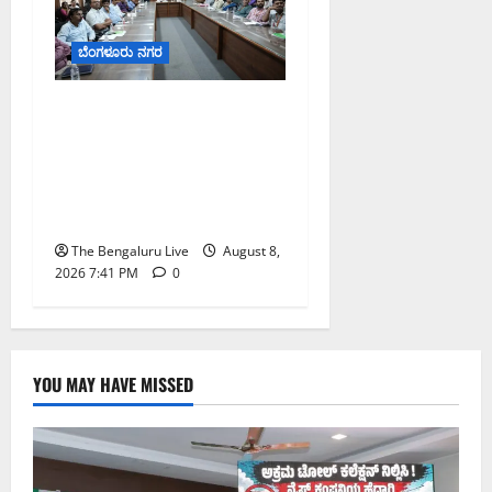
ಬೆಂಗಳೂರು ನಗರ
ನಾಗರಿಕರ ಸಮಸ್ಯೆಗಳಿಗೆ ಒಂದೇ
ಕಡೆ ಪರಿಹಾರ: ‘ನಾಗರಿಕ
ಸಹಾಯ ಕೇಂದ್ರ’ ಸ್ಥಾಪನೆಗೆ
ಬೆಂಗಳೂರು ಪೂರ್ವ ನಗರ
ಪಾಲಿಕೆ ಚಿಂತನೆ
The Bengaluru Live
August 8,
2026 7:41 PM
0
YOU MAY HAVE MISSED