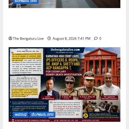
ಬೆಂಗಳೂರು ನಗರ
ನಾಗರಿಕರ ಸಮಸ್ಯೆಗಳಿಗೆ ಒಂದೇ ಕಡೆ ಪರಿಹಾರ: ‘ನಾಗರಿಕ
ಸಹಾಯ ಕೇಂದ್ರ’ ಸ್ಥಾಪನೆಗೆ ಬೆಂಗಳೂರು ಪೂರ್ವ ನಗರ ಪಾಲಿಕೆ
ಚಿಂತನೆ
The Bengaluru Live
August 8, 2026 7:41 PM
0
ಅಪರಾಧ
ಬೆಂಗಳೂರು ನಗರ