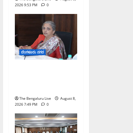
ದ
2026 9:53 PM
0
ಕ
ರ್
ನಾ
ಟ
ಕ
ಹೈ
ಕೋ
ಬೆಂಗಳೂರು ನಗರ
ರ್
ಟ್
ಗಣೇಶ ಚತುರ್ಥಿ 2026: ಜಿಬಿಎ
ವ್ಯಾಪ್ತಿಯಲ್ಲಿ ಪಿಒಪಿ ಗಣೇಶ
August
ಮೂರ್ತಿಗಳ ತಯಾರಿಕೆ, ಮಾರಾಟ
8,
ಮತ್ತು ವಿಸರ್ಜನೆ ನಿಷೇಧ
2026
9:23
The Bengaluru Live
August 8,
AM
2026 7:49 PM
0
0