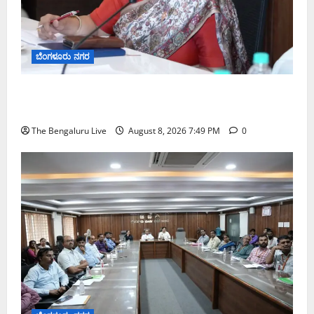
ಬೆಂಗಳೂರು ನಗರ
ಗಣೇಶ ಚತುರ್ಥಿ 2026: ಜಿಬಿಎ ವ್ಯಾಪ್ತಿಯಲ್ಲಿ ಪಿಒಪಿ ಗಣೇಶ
ಮೂರ್ತಿಗಳ ತಯಾರಿಕೆ, ಮಾರಾಟ ಮತ್ತು ವಿಸರ್ಜನೆ ನಿಷೇಧ
The Bengaluru Live
August 8, 2026 7:49 PM
0