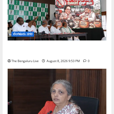
ಬೆಂಗಳೂರು ನಗರ
ನೈಸ್ ರಸ್ತೆಯಲ್ಲಿ ಟೋಲ್ ಕಟ್ಟಬೇಡಿ: ರಾಜ್ಯ ಸರ್ಕಾರಕ್ಕೆ ಎರಡು
ವಾರಗಳ ಗಡುವು ನೀಡಿದ ಎಚ್.ಡಿ. ಕುಮಾರಸ್ವಾಮಿ
The Bengaluru Live
August 8, 2026 9:53 PM
0