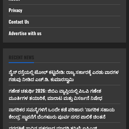
Privacy
Contact Us
Advertise with us
RECENT NEWS
ನೈಸ್ ರಸ್ತೆಯಲ್ಲಿ ಟೋಲ್ ಕಟ್ಟಬೇಡಿ: ರಾಜ್ಯ ಸರ್ಕಾರಕ್ಕೆ ಎರಡು ವಾರಗಳ
ಗಡುವು ನೀಡಿದ ಎಚ್.ಡಿ. ಕುಮಾರಸ್ವಾಮಿ
ಗಣೇಶ ಚತುರ್ಥಿ 2026: ಜಿಬಿಎ ವ್ಯಾಪ್ತಿಯಲ್ಲಿ ಪಿಒಪಿ ಗಣೇಶ
ಮೂರ್ತಿಗಳ ತಯಾರಿಕೆ, ಮಾರಾಟ ಮತ್ತು ವಿಸರ್ಜನೆ ನಿಷೇಧ
ನಾಗರಿಕರ ಸಮಸ್ಯೆಗಳಿಗೆ ಒಂದೇ ಕಡೆ ಪರಿಹಾರ: ‘ನಾಗರಿಕ ಸಹಾಯ
ಕೇಂದ್ರ’ ಸ್ಥಾಪನೆಗೆ ಬೆಂಗಳೂರು ಪೂರ್ವ ನಗರ ಪಾಲಿಕೆ ಚಿಂತನೆ
ವರದಕ್ಷಿಣೆ ಸಾವಿನ ಪ್ರಕರಣದ ಮಾದರಿ ತನಿಖೆ: ಐಪಿಎಸ್