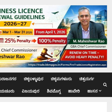
ಮರಾಜನಗರ
ಚಿಕ್ಕಬಳ್ಳಾಪುರ
ಚಿಕ್ಕಮಗಳೂರು
ಚಿತ್ರದುರ್ಗ
ಾಯಚೂರು
ವಿಜಯಪುರ
ಶಿವಮೊಗ್ಗ
ಹಾವೇರಿ
ಹಾಸನ