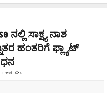
ನಲ್ಲಿ ಸಾಕ್ಷ್ಯ ನಾಶ
 ಹಂತರಿಗೆ ಫ್ಲ್ಯಾಟ್
ಬಂಧನ
te read
0