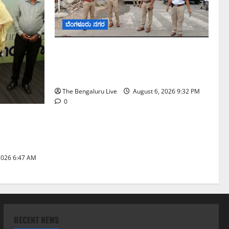
ಬೆಂಗಳೂರು ನಗರ
ಕೊರಮಂಗಲ ವಾಟರ್ ಟ್ಯಾಂಕ್ ಜಂಕ್ಷನ್‌ನಲ್ಲಿ
ಸಂಚಾರ ಸುಧಾರಣೆ ಪರಿಶೀಲನೆ ನಡೆಸಿದ ಜಂಟಿ
ಪೊಲೀಸ್ ಆಯುಕ್ತ ಕಾರ್ತಿಕ್ ರೆಡ್ಡಿ
The Bengaluru Live
August 6, 2026 9:32 PM
0
ಣಾ ಮಾದರಿ
ಗೆ
2026 6:47 AM
RECENT NEWS