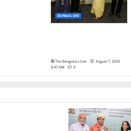
ಬೆಂಗಳೂರು ನಗರ
ಬೆಂಗಳೂರು ನಗರ ನೀರು ನಿರ್ವಹಣಾ
ಮಾದರಿ ಅಧ್ಯಯನಕ್ಕೆ
ಬಿ‌ಡಬ್ಲ್ಯು‌ಎಸ್‌ಎಸ್‌ಬಿಗೆ ಮೇಘಾಲಯ
ನಿಯೋಗ ಭೇಟಿ
The Bengaluru Live
August 7, 2026
6:47 AM
0
ೆಂಗಳೂರು ನಗರ
ಮಂಗಳೂರು
ಿ, ದಕ್ಷಿಣ ಒಳನಾಡು
ಲಿ ಭಾರೀ–ಅತಿ ಭಾರೀ ಮಳೆ
ಾಮಾನ ಇಲಾಖೆ ಎಚ್ಚರಿಕೆ