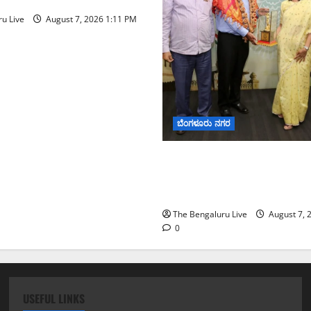
u Live
August 7, 2026 1:11 PM
ಬೆಂಗಳೂರು ನಗರ
ಬೆಂಗಳೂರು ನಗರ ನೀರು ನಿರ್ವಹ
ಅಧ್ಯಯನಕ್ಕೆ ಬಿ‌ಡಬ್ಲ್ಯು‌ಎಸ್‌ಎಸ್‌ಬಿ
ಮೇಘಾಲಯ ನಿಯೋಗ ಭೇಟಿ
The Bengaluru Live
August 7, 
0
USEFUL LINKS