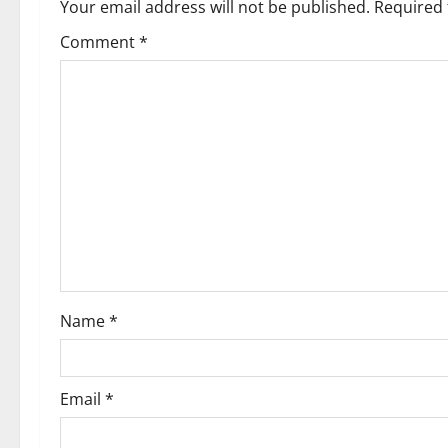
a
Your email address will not be published.
Required 
v
Comment
*
i
g
a
t
i
o
Name
*
n
Email
*