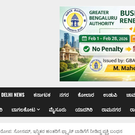
DELHI NEWS
ಕರ್ನಾಟಕ
ನಗರ
ಕೋಲಾರ
ಉಡುಪಿ
ಚಾ
ರಿ
ಬಾಗಲಕೋಟ
ಮೈಸೂರು
ಯಾದಗಿರಿ
ರಾಮನಗರ
ರ
ಪ: ಸೋನಮ್, ಇನ್ನಿತರ ಹಂತರಿಗೆ ಫ್ಲ್ಯಾಟ್ ಬಾಡಿಗೆಗೆ ನೀಡಿದ್ದ ವ್ಯಕ್ತಿ ಬಂಧನ