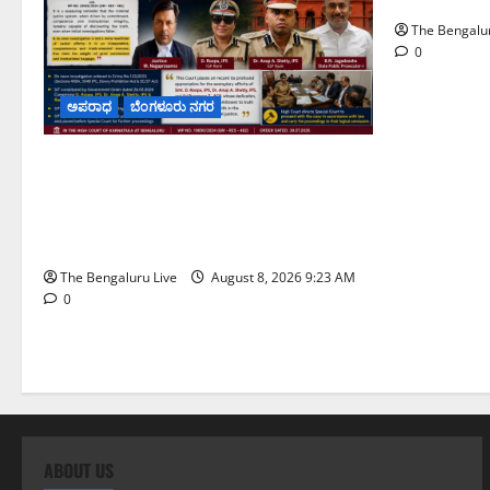
The Bengalur
0
ಅಪರಾಧ
ಬೆಂಗಳೂರು ನಗರ
ವರದಕ್ಷಿಣೆ ಸಾವಿನ ಪ್ರಕರಣದ ಮಾದರಿ ತನಿಖೆ:
ಐಪಿಎಸ್ ಅಧಿಕಾರಿಗಳಾದ ಡಿ. ರೂಪಾ, ಡಾ.
ಅನುಪ್ ಎ. ಶೆಟ್ಟಿ ಮತ್ತು ಎಸಿಪಿ ರಂಗಪ್ಪ ಟಿ.
ಅವರನ್ನು ಶ್ಲಾಘಿಸಿದ ಕರ್ನಾಟಕ ಹೈಕೋರ್ಟ್
The Bengaluru Live
August 8, 2026 9:23 AM
0
ABOUT US