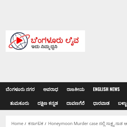
Skip
to
content
ಬೆಂಗಳೂರು ನಗರ
ಅಪರಾಧ
ರಾಜಕೀಯ
ENGLISH NEWS
ತುಮಕೂರು
ದಕ್ಷಿಣ ಕನ್ನಡ
ದಾವಣಗೆರೆ
ಧಾರವಾಡ
ಬಳ್ಳಾ
Home
ಕರ್ನಾಟಕ
Honeymoon Murder case ನಲ್ಲಿ ಸಾಕ್ಷ್ಯ ನಾಶ ಆರೋ