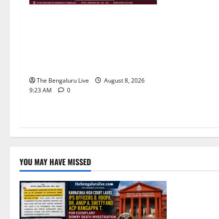
ವರದಕ್ಷಿಣೆ ಸಾವಿನ ಪ್ರಕರಣದ ಮಾದರಿ
ತನಿಖೆ: ಐಪಿಎಸ್ ಅಧಿಕಾರಿಗಳಾದ ಡಿ.
ರೂಪಾ, ಡಾ. ಅನುಪ್ ಎ. ಶೆಟ್ಟಿ ಮತ್ತು
ಎಸಿಪಿ ರಂಗಪ್ಪ ಟಿ. ಅವರನ್ನು ಶ್ಲಾಘಿಸಿದ
ಕರ್ನಾಟಕ ಹೈಕೋರ್ಟ್
The Bengaluru Live
August 8, 2026
9:23 AM
0
YOU MAY HAVE MISSED
ಬೆಳಗಾವಿ
ಬ
ಇಂದು ಕರಾವಳ
ಕರ್ನಾಟಕದಲ್
ಸಾಧ್ಯತೆ; ಹವ