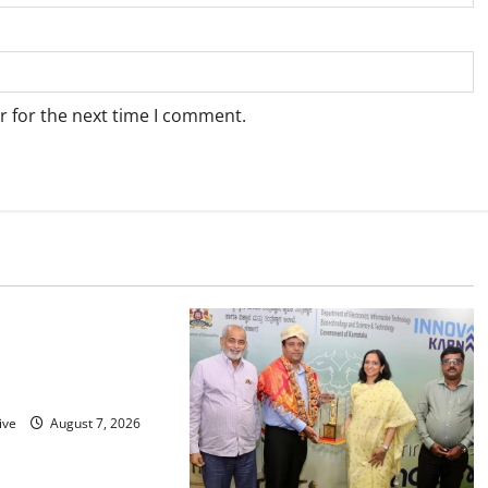
r for the next time I comment.
ಳೂರು ನಗರ
ಮಂಗಳೂರು
 ದಕ್ಷಿಣ ಒಳನಾಡು
 ಭಾರೀ–ಅತಿ ಭಾರೀ ಮಳೆ
ಾನ ಇಲಾಖೆ ಎಚ್ಚರಿಕೆ
ive
August 7, 2026