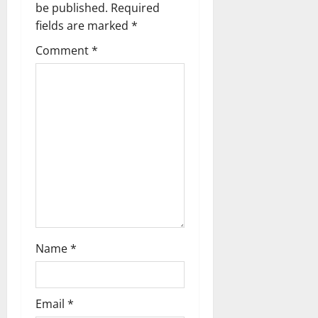
i
be published.
Required
g
fields are marked
*
Comment
*
a
t
i
o
n
Name
*
Email
*