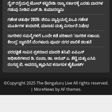
ನೈಸ್ ರಸ್ತೆಯಲ್ಲಿ ಟೋಲ್ ಕಟ್ಟಬೇಡಿ: ರಾಜ್ಯ ಸರ್ಕಾರಕ್ಕೆ ಎರಡು ವಾರಗಳ
ಗಡುವು ನೀಡಿದ ಎಚ್.ಡಿ. ಕುಮಾರಸ್ವಾಮಿ
ಗಣೇಶ ಚತುರ್ಥಿ 2026: ಜಿಬಿಎ ವ್ಯಾಪ್ತಿಯಲ್ಲಿ ಪಿಒಪಿ ಗಣೇಶ
ಮೂರ್ತಿಗಳ ತಯಾರಿಕೆ, ಮಾರಾಟ ಮತ್ತು ವಿಸರ್ಜನೆ ನಿಷೇಧ
ನಾಗರಿಕರ ಸಮಸ್ಯೆಗಳಿಗೆ ಒಂದೇ ಕಡೆ ಪರಿಹಾರ: ‘ನಾಗರಿಕ ಸಹಾಯ
ಕೇಂದ್ರ’ ಸ್ಥಾಪನೆಗೆ ಬೆಂಗಳೂರು ಪೂರ್ವ ನಗರ ಪಾಲಿಕೆ ಚಿಂತನೆ
ವರದಕ್ಷಿಣೆ ಸಾವಿನ ಪ್ರಕರಣದ ಮಾದರಿ ತನಿಖೆ: ಐಪಿಎಸ್
ಅಧಿಕಾರಿಗಳಾದ ಡಿ. ರೂಪಾ, ಡಾ. ಅನುಪ್ ಎ. ಶೆಟ್ಟಿ ಮತ್ತು ಎಸಿಪಿ
ರಂಗಪ್ಪ ಟಿ. ಅವರನ್ನು ಶ್ಲಾಘಿಸಿದ ಕರ್ನಾಟಕ ಹೈಕೋರ್ಟ್
©Copyright 2025 The Bengaluru Live All rights reserved.
|
MoreNews
by AF themes.