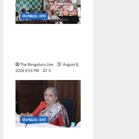
ಬೆಂಗಳೂರು ನಗರ
ನೈಸ್ ರಸ್ತೆಯಲ್ಲಿ ಟೋಲ್
ಕಟ್ಟಬೇಡಿ: ರಾಜ್ಯ ಸರ್ಕಾರಕ್ಕೆ
ಎರಡು ವಾರಗಳ ಗಡುವು
ನೀಡಿದ ಎಚ್.ಡಿ. ಕುಮಾರಸ್ವಾಮಿ
The Bengaluru Live
August 8,
2026 9:53 PM
0
ಬೆಂಗಳೂರು ನಗರ
ಗಣೇಶ ಚತುರ್ಥಿ 2026: ಜಿಬಿಎ