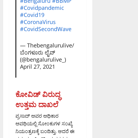
#Bengaluru
#BBMP
#Covidpandemic
#Covid19
#CoronaVirus
#CovidSecondWave
— Thebengalurulive/
ಬೆಂಗಳೂರು ಲೈವ್
(@bengalurulive_)
April 27, 2021
ಕೋವಿಡ್ ವಿರುದ್ಧ
ಉತ್ತಮ ದಾಖಲೆ
ಪ್ರಸಾದ್ ಅವರ ಅಧಿಕಾರ
ಅವಧಿಯಲ್ಲಿ ಸೋಂಕುಗಳ ಸಂಖ್ಯೆ
ನಿಯಂತ್ರಣಕ್ಕೆ ಬಂದಿತ್ತು. ಆದರೆ ಈ