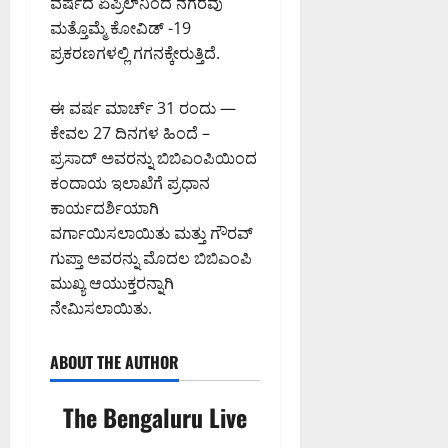
ವರ್ಷದ ಏಪ್ರಿಲ್‌ನಿಂದ ನಗರವು
ಮತ್ತೊಮ್ಮೆ ಕೋವಿಡ್ -19
ಪ್ರಕರಣಗಳಲ್ಲಿ ಗಗನಕ್ಕೇರುತ್ತಿದೆ.
ಈ ವರ್ಷ ಮಾರ್ಚ್ 31 ರಂದು —
ಕೇವಲ 27 ದಿನಗಳ ಹಿಂದೆ –
ಪ್ರಸಾದ್ ಅವರನ್ನು ಬಿಬಿಎಂಪಿಯಿಂದ
ಕಂದಾಯ ಇಲಾಖೆಗೆ ಪ್ರಧಾನ
ಕಾರ್ಯದರ್ಶಿಯಾಗಿ
ವರ್ಗಾಯಿಸಲಾಯಿತು ಮತ್ತು ಗೌರವ್
ಗುಪ್ತಾ ಅವರನ್ನು ಮೊದಲ ಬಿಬಿಎಂಪಿ
ಮುಖ್ಯ ಆಯುಕ್ತರನ್ನಾಗಿ
ನೇಮಿಸಲಾಯಿತು.
ABOUT THE AUTHOR
The Bengaluru Live