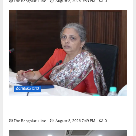
The Bengaluru Live
August 8, 2026 9:53 PM
0
ಬೆಂಗಳೂರು ನಗರ
ಗಣೇಶ ಚತುರ್ಥಿ 2026: ಜಿಬಿಎ ವ್ಯಾಪ್ತಿಯಲ್ಲಿ ಪಿಒಪಿ ಗಣೇಶ
ಮೂರ್ತಿಗಳ ತಯಾರಿಕೆ, ಮಾರಾಟ ಮತ್ತು ವಿಸರ್ಜನೆ ನಿಷೇಧ
The Bengaluru Live
August 8, 2026 7:49 PM
0