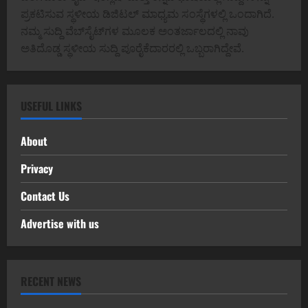
ಪ್ರಕಟಿಸುವ ಸ್ಥಳೀಯ ಡಿಜಿಟಲ್ ಮಾಧ್ಯಮ ಸಂಸ್ಥೆಗಳಲ್ಲಿ ಒಂದಾಗಿದೆ.
ನಮ್ಮ ಸುದ್ದಿ ವೆಬ್‌ಸೈಟ್‌ಗಳ ಮೂಲಕ ಅಂತರ್ಜಾಲದಲ್ಲಿ ನಾವು
ಅತಿದೊಡ್ಡ ಸ್ಥಳೀಯ ಸುದ್ದಿ ಪೂರೈಕೆದಾರರಲ್ಲಿ ಒಬ್ಬರಾಗಿದ್ದೇವೆ.
USEFUL LINKS
About
Privacy
Contact Us
Advertise with us
RECENT NEWS