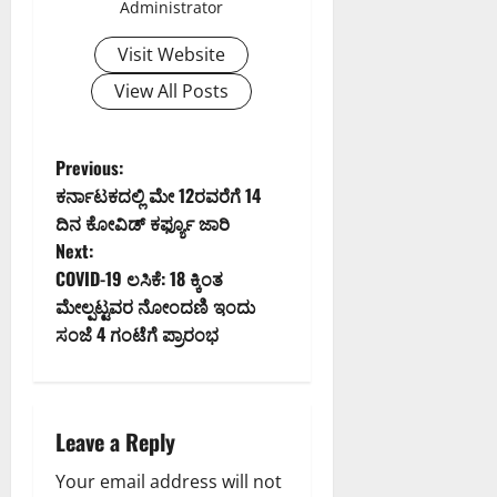
Administrator
Visit Website
View All Posts
P
Previous:
ಕರ್ನಾಟಕದಲ್ಲಿ ಮೇ 12ರವರೆಗೆ 14
o
ದಿನ ಕೋವಿಡ್ ಕರ್ಫ್ಯೂ ಜಾರಿ
Next:
s
COVID-19 ಲಸಿಕೆ: 18 ಕ್ಕಿಂತ
t
ಮೇಲ್ಪಟ್ಟವರ ನೋಂದಣಿ ಇಂದು
ಸಂಜೆ 4 ಗಂಟೆಗೆ ಪ್ರಾರಂಭ
n
a
Leave a Reply
v
Your email address will not