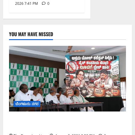
2026 7:41 PM
0
YOU MAY HAVE MISSED
ಬೆಂಗಳೂರು ನಗರ
ನೈಸ್ ರಸ್ತೆಯಲ್ಲಿ ಟೋಲ್ ಕಟ್ಟಬೇಡಿ: ರಾಜ್ಯ ಸರ್ಕಾರಕ್ಕೆ ಎರಡು
ವಾರಗಳ ಗಡುವು ನೀಡಿದ ಎಚ್.ಡಿ. ಕುಮಾರಸ್ವಾಮಿ