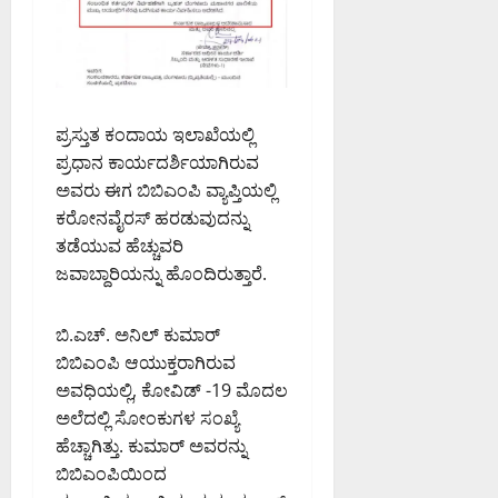
ಮ
ಗೆ
August
;
ತ್
ಕ್
8,
ಹ
ತು
ರ
2026
ವಾ
ಎ
ಮ
7:41
ಮಾ
ಸಿ
PM
ನ
ಪಿ
August
ಪ್ರಸ್ತುತ ಕಂದಾಯ ಇಲಾಖೆಯಲ್ಲಿ
ಇ
0
ರಂ
7,
ಪ್ರಧಾನ ಕಾರ್ಯದರ್ಶಿಯಾಗಿರುವ
ಲಾ
ಗ
2026
ಅವರು ಈಗ ಬಿಬಿಎಂಪಿ ವ್ಯಾಪ್ತಿಯಲ್ಲಿ
ಖೆ
ಪ್
8:36
ಎ
ಕರೋನವೈರಸ್ ಹರಡುವುದನ್ನು
PM
ಪ
ಚ್
ತಡೆಯುವ ಹೆಚ್ಚುವರಿ
ಟಿ
0
ಚ
.
ಜವಾಬ್ದಾರಿಯನ್ನು ಹೊಂದಿರುತ್ತಾರೆ.
ರಿ
ಅ
ಕೆ
ವ
ಬಿ.ಎಚ್. ​​ಅನಿಲ್ ಕುಮಾರ್
ರ
ಬಿಬಿಎಂಪಿ ಆಯುಕ್ತರಾಗಿರುವ
August
ನ್
ಅವಧಿಯಲ್ಲಿ, ಕೋವಿಡ್ -19 ಮೊದಲ
7,
ನು
2026
ಅಲೆದಲ್ಲಿ ಸೋಂಕುಗಳ ಸಂಖ್ಯೆ
ಶ್
1:11
ಲಾ
ಹೆಚ್ಚಾಗಿತ್ತು. ಕುಮಾರ್ ಅವರನ್ನು
PM
ಘಿ
ಬಿಬಿಎಂಪಿಯಿಂದ
ಸಿ
0