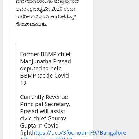
ವರ್ಗಾಯಿಸಲಾಯಿತು ಮತ್ತು ಪ್ರಸಾದ್
ದ
ಅವರನ್ನು ಜುಲೈ 28, 2020 ರಂದು
ಕ
ನಾಗರಿಕ ಬಿಬಿಎಂಪಿ ಆಯುಕ್ತರನ್ನಾಗಿ
ರ್
ನೇಮಿಸಲಾಯಿತು.
ನಾ
ಟ
ಕ
ಹೈ
ಕೋ
Former BBMP chief
ರ್
Manjunatha Prasad
ಟ್
deputed to help
BBMP tackle Covid-
August
19
8,
2026
Currently Revenue
9:23
Principal Secretary,
AM
Prasad will assist
civic chief Gaurav
0
Gupta in Covid
fight
https://t.co/3f6onodmF9
#Bangalore