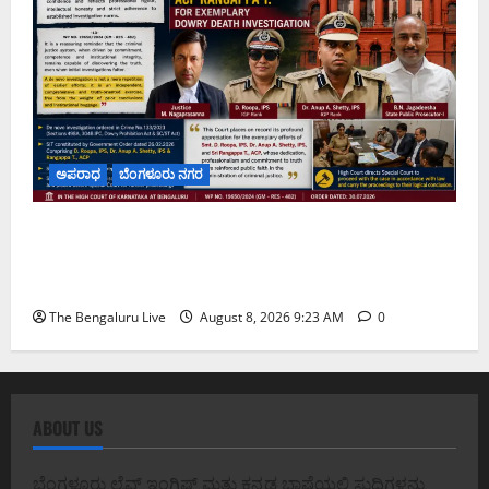
ಅಪರಾಧ
ಬೆಂಗಳೂರು ನಗರ
ವರದಕ್ಷಿಣೆ ಸಾವಿನ ಪ್ರಕರಣದ ಮಾದರಿ ತನಿಖೆ: ಐಪಿಎಸ್
ಅಧಿಕಾರಿಗಳಾದ ಡಿ. ರೂಪಾ, ಡಾ. ಅನುಪ್ ಎ. ಶೆಟ್ಟಿ ಮತ್ತು
ಎಸಿಪಿ ರಂಗಪ್ಪ ಟಿ. ಅವರನ್ನು ಶ್ಲಾಘಿಸಿದ ಕರ್ನಾಟಕ ಹೈಕೋರ್ಟ್
The Bengaluru Live
August 8, 2026 9:23 AM
0
ABOUT US
ಬೆಂಗಳೂರು ಲೈವ್ ಇಂಗ್ಲಿಷ್ ಮತ್ತು ಕನ್ನಡ ಭಾಷೆಯಲ್ಲಿ ಸುದ್ದಿಗಳನ್ನು