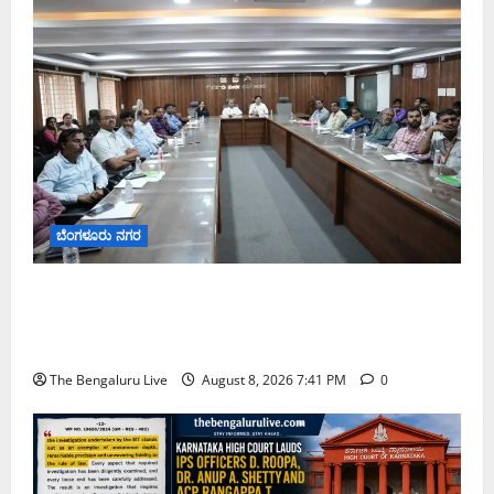
ಬೆಂಗಳೂರು ನಗರ
ನಾಗರಿಕರ ಸಮಸ್ಯೆಗಳಿಗೆ ಒಂದೇ ಕಡೆ ಪರಿಹಾರ: ‘ನಾಗರಿಕ
ಸಹಾಯ ಕೇಂದ್ರ’ ಸ್ಥಾಪನೆಗೆ ಬೆಂಗಳೂರು ಪೂರ್ವ ನಗರ ಪಾಲಿಕೆ
ಚಿಂತನೆ
The Bengaluru Live
August 8, 2026 7:41 PM
0