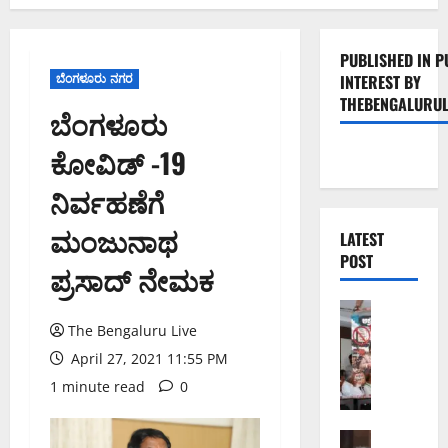
PUBLISHED IN P
ಬೆಂಗಳೂರು ನಗರ
INTEREST BY
THEBENGALURUL
ಬೆಂಗಳೂರು
ಕೋವಿಡ್ -19
ನಿರ್ವಹಣೆಗೆ
ಮಂಜುನಾಥ
LATEST
POST
ಪ್ರಸಾದ್ ನೇಮಕ
ಬೆಂಗಳೂರು 
ನೈ
The Bengaluru Live
ಸ್
April 27, 2021 11:55 PM
ರ
1 minute read
0
ಸ್
ತೆ
ಯ
ಬೆಂಗಳೂರು 