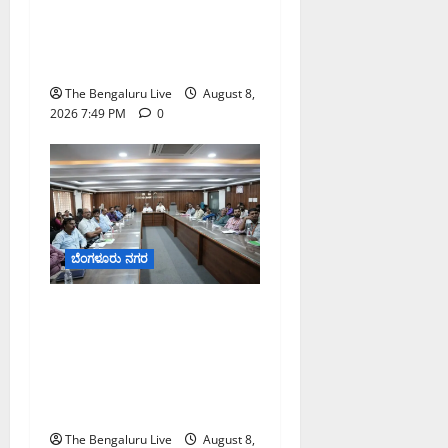
ವ್ಯಾಪ್ತಿಯಲ್ಲಿ ಪಿಒಪಿ ಗಣೇಶ
ಮೂರ್ತಿಗಳ ತಯಾರಿಕೆ, ಮಾರಾಟ
ಮತ್ತು ವಿಸರ್ಜನೆ ನಿಷೇಧ
The Bengaluru Live
August 8,
2026 7:49 PM
0
ಬೆಂಗಳೂರು ನಗರ
ನಾಗರಿಕರ ಸಮಸ್ಯೆಗಳಿಗೆ ಒಂದೇ
ಕಡೆ ಪರಿಹಾರ: ‘ನಾಗರಿಕ
ಸಹಾಯ ಕೇಂದ್ರ’ ಸ್ಥಾಪನೆಗೆ
ಬೆಂಗಳೂರು ಪೂರ್ವ ನಗರ
ಪಾಲಿಕೆ ಚಿಂತನೆ
The Bengaluru Live
August 8,