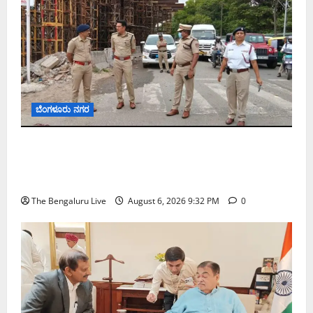
ಬೆಂಗಳೂರು ನಗರ
ಕೊರಮಂಗಲ ವಾಟರ್ ಟ್ಯಾಂಕ್ ಜಂಕ್ಷನ್‌ನಲ್ಲಿ ಸಂಚಾರ
ಸುಧಾರಣೆ ಪರಿಶೀಲನೆ ನಡೆಸಿದ ಜಂಟಿ ಪೊಲೀಸ್ ಆಯುಕ್ತ
ಕಾರ್ತಿಕ್ ರೆಡ್ಡಿ
The Bengaluru Live
August 6, 2026 9:32 PM
0