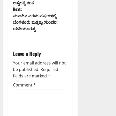
ಆತ್ಮಹತ್ಯೆ ಶಂಕೆ
s
Next:
t
ಮುಂದಿನ ಎರಡು ವರ್ಷಗಳಲ್ಲಿ
ಬೆಂಗಳೂರು ಮತ್ತಷ್ಟು ಸುಂದರ:
n
ಯಡಿಯೂರಪ್ಪ
a
v
Leave a Reply
i
Your email address will not
g
be published.
Required
fields are marked
*
a
Comment
*
t
i
o