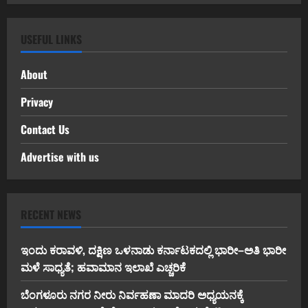
USEFUL LINKS
About
Privacy
Contact Us
Advertise with us
RECENT NEWS
ಇಂದು ಕರಾವಳಿ, ದಕ್ಷಿಣ ಒಳನಾಡು ಕರ್ನಾಟಕದಲ್ಲಿ ಭಾರೀ–ಅತಿ ಭಾರೀ
ಮಳೆ ಸಾಧ್ಯತೆ; ಹವಾಮಾನ ಇಲಾಖೆ ಎಚ್ಚರಿಕೆ
ಬೆಂಗಳೂರು ನಗರ ನೀರು ನಿರ್ವಹಣಾ ಮಾದರಿ ಅಧ್ಯಯನಕ್ಕೆ