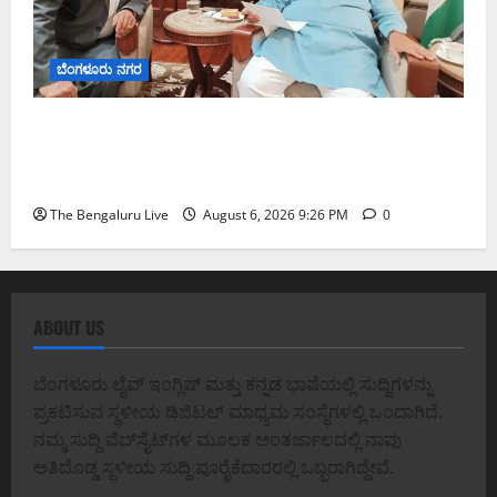
ಬೆಂಗಳೂರು ನಗರ
ಬೆಂಗಳೂರು–ಮೈಸೂರು ಎಕ್ಸ್‌ಪ್ರೆಸ್‌ವೇ ವಿಶ್ರಾಂತಿ ಕೇಂದ್ರಕ್ಕೆ
ಭೂಸ್ವಾಧೀನಕ್ಕೆ ನಿತಿನ್ ಗಡ್ಕರಿ ಅನುಮೋದನೆ: ಸಂಸದ ಡಾ.
ಸಿ.ಎನ್. ಮಂಜುನಾಥ್
The Bengaluru Live
August 6, 2026 9:26 PM
0
ABOUT US
ಬೆಂಗಳೂರು ಲೈವ್ ಇಂಗ್ಲಿಷ್ ಮತ್ತು ಕನ್ನಡ ಭಾಷೆಯಲ್ಲಿ ಸುದ್ದಿಗಳನ್ನು
ಪ್ರಕಟಿಸುವ ಸ್ಥಳೀಯ ಡಿಜಿಟಲ್ ಮಾಧ್ಯಮ ಸಂಸ್ಥೆಗಳಲ್ಲಿ ಒಂದಾಗಿದೆ.
ನಮ್ಮ ಸುದ್ದಿ ವೆಬ್‌ಸೈಟ್‌ಗಳ ಮೂಲಕ ಅಂತರ್ಜಾಲದಲ್ಲಿ ನಾವು
ಅತಿದೊಡ್ಡ ಸ್ಥಳೀಯ ಸುದ್ದಿ ಪೂರೈಕೆದಾರರಲ್ಲಿ ಒಬ್ಬರಾಗಿದ್ದೇವೆ.