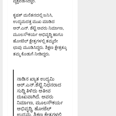
ವ್ಯಕ್ತಪಡಿಸಿದ್ದಾರೆ.
PM
ಸಿ
August
ಜ
.
6,
0
ಪ್
ಎ
2026
ಕೃಷಕ್ ಮನೆತನದಲ್ಲಿ ಜನಿಸಿ,
ತಿ
9:12
ನ್
ಉದ್ಯಮದತ್ತ ಮುಖ ಮಾಡಿದ
ಮಾ
PM
.
ಡಿ
ಆರ್.ಎನ್. ಶೆಟ್ಟಿ ಅವರು ನಿರ್ಮಾಣ,
ಮಂ
0
ದ
ಮೂಲಸೌಕರ್ಯ ಅಭಿವೃದ್ಧಿ ಹಾಗೂ
ಜು
ಇ
ಹೋಟೆಲ್ ಕ್ಷೇತ್ರಗಳಲ್ಲಿ ತಮ್ಮದೇ
ನಾ
ಡಿ
ಥ್
ಛಾಪು ಮೂಡಿಸಿದ್ದರು. ಶಿಕ್ಷಣ ಕ್ಷೇತ್ರಕ್ಕೂ
ತಮ್ಮ ಕೊಡುಗೆ ನೀಡಿದ್ದರು.
August
August
6,
6,
2026
2026
8:50
9:26
ನಾಡಿನ ಖ್ಯಾತ ಉದ್ಯಮಿ
PM
PM
ಆರ್.ಎನ್.ಶೆಟ್ಟಿ ನಿಧನರಾದ
0
0
ಸುದ್ದಿ ತಿಳಿದು ಅತೀವ
ದುಃಖವಾಗಿದೆ. ಅವರು
ನಿರ್ಮಾಣ, ಮೂಲಸೌಕರ್ಯ
ಅಭಿವೃದ್ಧಿ, ಹೋಟೆಲ್
ಉದ್ಯಮ, ಶಿಕ್ಷಣ ಕ್ಷೇತ್ರಗಳಲ್ಲಿ