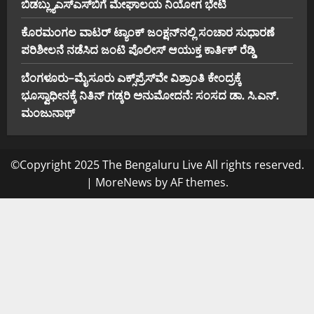
ಬಿ‌ಡಬ್ಲ್ಯು‌ಎಸ್‌ಎಸ್‌ಬಿಗೆ ಮೇಘಾಲಯ ನಿಯೋಗ ಭೇಟಿ
ಕೊರಮಂಗಲ ವಾಟರ್ ಟ್ಯಾಂಕ್ ಜಂಕ್ಷನ್‌ನಲ್ಲಿ ಸಂಚಾರ ಸುಧಾರಣೆ
ಪರಿಶೀಲನೆ ನಡೆಸಿದ ಜಂಟಿ ಪೊಲೀಸ್ ಆಯುಕ್ತ ಕಾರ್ತಿಕ್ ರೆಡ್ಡಿ
ಬೆಂಗಳೂರು–ಮೈಸೂರು ಎಕ್ಸ್‌ಪ್ರೆಸ್‌ವೇ ವಿಶ್ರಾಂತಿ ಕೇಂದ್ರಕ್ಕೆ
ಭೂಸ್ವಾಧೀನಕ್ಕೆ ನಿತಿನ್ ಗಡ್ಕರಿ ಅನುಮೋದನೆ: ಸಂಸದ ಡಾ. ಸಿ.ಎನ್.
ಮಂಜುನಾಥ್
©Copyright 2025 The Bengaluru Live All rights reserved.
|
MoreNews
by AF themes.