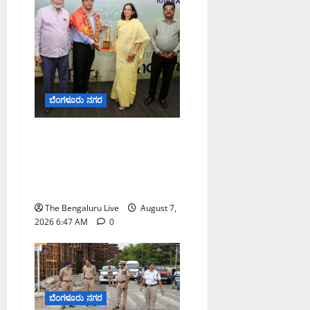
ಬೆಂಗಳೂರು ನಗರ
ಬೆಂಗಳೂರು ನಗರ ನೀರು
ನಿರ್ವಹಣಾ ಮಾದರಿ ಅಧ್ಯಯನಕ್ಕೆ
ಬಿ‌ಡಬ್ಲ್ಯು‌ಎಸ್‌ಎಸ್‌ಬಿಗೆ
ಮೇಘಾಲಯ ನಿಯೋಗ ಭೇಟಿ
The Bengaluru Live
August 7,
2026 6:47 AM
0
ಬೆಂಗಳೂರು ನಗರ