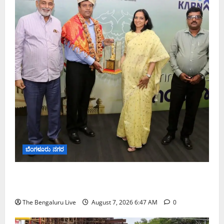
ಬೆಂಗಳೂರು ನಗರ
ಬೆಂಗಳೂರು ನಗರ ನೀರು ನಿರ್ವಹಣಾ ಮಾದರಿ ಅಧ್ಯಯನಕ್ಕೆ
ಬಿ‌ಡಬ್ಲ್ಯು‌ಎಸ್‌ಎಸ್‌ಬಿಗೆ ಮೇಘಾಲಯ ನಿಯೋಗ ಭೇಟಿ
The Bengaluru Live
August 7, 2026 6:47 AM
0