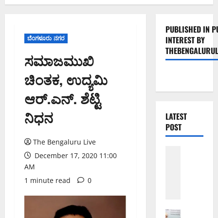
PUBLISHED IN P
ಬೆಂಗಳೂರು ನಗರ
INTEREST BY
THEBENGALURUL
ಸಮಾಜಮುಖಿ
ಚಿಂತಕ, ಉದ್ಯಮಿ
ಆರ್.ಎನ್. ಶೆಟ್ಟಿ
ನಿಧನ
LATEST
POST
The Bengaluru Live
ಬೆಳಗಾವಿ
December 17, 2020 11:00
ಬೆಂಗಳೂರು 
AM
ಮಂಗಳೂರು
ಇಂ
1 minute read
0
ದು
ಕ
ರಾ
ಬೆಂಗಳೂರು 