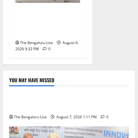
ಕೊರಮಂಗಲ ವಾಟರ್ ಟ್ಯಾಂಕ್
ಜಂಕ್ಷನ್‌ನಲ್ಲಿ ಸಂಚಾರ ಸುಧಾರಣೆ
ಪರಿಶೀಲನೆ ನಡೆಸಿದ ಜಂಟಿ
ಪೊಲೀಸ್ ಆಯುಕ್ತ ಕಾರ್ತಿಕ್ ರೆಡ್ಡಿ
The Bengaluru Live
August 6,
2026 9:32 PM
0
YOU MAY HAVE MISSED
ಬೆಳಗಾವಿ
ಬೆಂಗಳೂರು ನಗರ
ಮಂಗಳೂರು
ಇಂದು ಕರಾವಳಿ, ದಕ್ಷಿಣ ಒಳನಾಡು ಕರ್ನಾಟಕದಲ್ಲಿ ಭಾರೀ–
ಅತಿ ಭಾರೀ ಮಳೆ ಸಾಧ್ಯತೆ; ಹವಾಮಾನ ಇಲಾಖೆ ಎಚ್ಚರಿಕೆ
The Bengaluru Live
August 7, 2026 1:11 PM
0