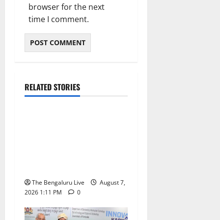
browser for the next
time I comment.
ಬೆಳಗಾವಿ
ಬೆಂಗಳೂರು ನಗರ
RELATED STORIES
ಮಂಗಳೂರು
ಇಂದು ಕರಾವಳಿ, ದಕ್ಷಿಣ
ಒಳನಾಡು ಕರ್ನಾಟಕದಲ್ಲಿ
ಭಾರೀ–ಅತಿ ಭಾರೀ ಮಳೆ
ಸಾಧ್ಯತೆ; ಹವಾಮಾನ ಇಲಾಖೆ
ಎಚ್ಚರಿಕೆ
The Bengaluru Live
August 7,
2026 1:11 PM
0