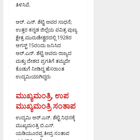
ಣ
ಮಿ
ಚ್
ಕ್
ಟಿ
ತಿಳಿಸಿವೆ.
ಭೇ
:
ತ್
ಚ
ಕೆ
ಪೊ
ಟಿ
₹
ಶಾ
ರಿ
ನಿ
ಲೀ
ಆರ್. ಎನ್. ಶೆಟ್ಟಿ ಅವರ ಸಾಧನೆ;
5
ಮ
ಕೆ
ತಿ
ಸ್
August
1
ಉತ್ತರ ಕನ್ನಡ ಜಿಲ್ಲೆಯ ಪವಿತ್ರ ಪುಣ್ಯ
ಧ್
ನ್
ಆ
7,
.
ಕ್ಷೇತ್ರ ಮುರುಡೇಶ್ವರದಲ್ಲಿ 1928ರ
ಯ
ಗ
ಯು
August
2026
2
ಸ್
ಡ್
ಆಗಸ್ಟ್ 15ರಂದು ಜನಿಸಿದ
ಕ್
7,
6:47
8
ಥಿ
ಕ
2026
AM
ತ
ಆರ್.ಎನ್. ಶೆಟ್ಟಿ ಅವರು ರಾಜ್ಯದ
ಕೋ
ಕೆ
1:11
ರಿ
ಕಾ
ಮತ್ತು ದೇಶದ ಪ್ರಗತಿಗೆ ತಮ್ಮದೇ
ಟಿ
0
PM
ಗೆ
ಅ
ರ್
ಕೊಡುಗೆ ನೀಡಿದ್ದ ಹೆಸರಾಂತ
ಮೌ
ವಿ
ನು
ತಿ
0
ಉದ್ಯಮಿಯಾಗಿದ್ದರು
ಲ್
.
ಮೋ
ಕ್
ಯ
ಸೋ
ದ
ರೆ
ದ
ಮ
ಮುಖ್ಯಮಂತ್ರಿ, ಉಪ
ನೆ
ಡ್
ಆ
ಣ್
:
ಡಿ
ಮುಖ್ಯಮಂತ್ರಿ ಸಂತಾಪ
ಸ್
ಣ
ಸಂ
ತಿ
ಮ
ಸ
August
ಉದ್ಯಮಿ ಆರ್.ಎನ್. ಶೆಟ್ಟಿ ನಿಧನಕ್ಕೆ
ಗ
ನ
ದ
6,
ಮುಖ್ಯಮಂತ್ರಿ ಬಿ.ಎಸ್.
ಳ
ವಿ
ಡಾ
2026
ನ್
ಯಡಿಯೂರಪ್ಪ ತೀವ್ರ ಸಂತಾಪ
.
9:32
ನು