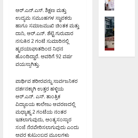
ರೀ
ಎ
ನ್‌
ಯ
ಲ್
–
ಕ್
ನ
ನ
ಆರ್.ಎನ್.ಎಸ್. ಶಿಕ್ಷಣ ಮತ್ತು
ಲ
ಅ
ಸ್‌
ಲ್
ಕ್
ಉದ್ಯಮ ಸಮೂಹಗಳ ಸ್ಥಾಪಕರು
ಸ
ಅಪರಾಧ
ತಿ
ಪ್
ಲಿ
ಕೆ
ಬೆಂಗಳೂರು 
ಹಾಗೂ ಸಮಾಜಮುಖಿ ಚಿಂತಕ ಮತ್ತು
ಮು
ಭಾ
ರೆ
ಸಂ
ಬಿ‌
ಡೀ
ದಾ
ದಾನಿ, ಆರ್.ಎನ್. ಶೆಟ್ಟಿ ಗುರುವಾರ
ರೀ
ಸ್‌
ಚಾ
ಡ
ಪ
ಯ
ಮ
ವೇ
ರ
ನಸುಕಿನ 2 ಗಂಟೆ ಸುಮಾರಿನಲ್ಲಿ
ಬ್ಲ್
ಕ್
ಕ್
ಳೆ
ವಿ
ಸು
ಯು‌
ಹೃದಯಾಘಾತದಿಂದ ನಿಧನ
ಕೇ
ಕೆ
ಸಾ
ಶ್
ಧಾ
ಎ
ಹೊಂದಿದ್ದಾರೆ. ಅವರಿಗೆ 92 ವರ್ಷ
ಬ
ಎ
ಧ್
ರಾಂ
ರ
ಸ್‌
ವಯಸ್ಸಾಗಿತ್ತು.
ಲ್
ಸ್‌
ಯ
ತಿ
ಣೆ
ಎ
ಬ್
ಟಿ
ತೆ
ಕೇಂ
ಪ
ಸ್‌
ಯಾಂ
ಸ್
;
ದ್
ಪಾರ್ಥಿವ ಶರೀರವನ್ನು ಸಾರ್ವಜನಿಕರ
ರಿ
ಬಿ
ಕ್
ಥಾ
ಹ
ರ
ಶೀ
ದರ್ಶನಕ್ಕಾಗಿ ಉತ್ತರ ಹಳ್ಳಿಯ
ಗೆ
ವಂ
ನ
ವಾ
ಕ್
ಲ
ಮೇ
ಆರ್.ಎನ್. ಎಸ್. ತಾಂತ್ರಿಕ
ಚ
ಮಾ
ಮಾ
ಕೆ
ನೆ
ಘಾ
ವಿದ್ಯಾಲಯ ಕಾಲೇಜು ಆವರಣದಲ್ಲಿ
ನೆ
ನ
ನ
ಭೂ
ನ
ಲ
ಮಧ್ಯಾಹ್ನ 2 ಗಂಟೆಯ ನಂತರ
ಪ್
ನೀ
ಇ
ಸ್
ಡೆ
ಯ
ರ
ಇಡಲಾಗುವುದು, ಅಂತ್ಯಸಂಸ್ಕಾರ
ಡ
ಲಾ
ವಾ
ಸಿ
ನಿ
ಕ
ಸಂಜೆ ನೆರವೇರಿಸಲಾಗುವುದು ಎಂದು
ಲು
ಖೆ
ಧೀ
ದ
ಯೋ
ರ
ಅ
ಅವರ ಕುಟುಂಬದ ಮೂಲಗಳು
ಎ
ನ
ಜಂ
ಗ