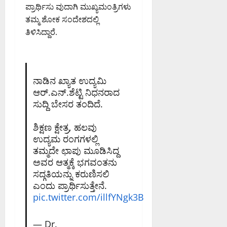
ಪ್ರಾರ್ಥಿಸು ವುದಾಗಿ ಮುಖ್ಯಮಂತ್ರಿಗಳು
ತಮ್ಮ ಶೋಕ ಸಂದೇಶದಲ್ಲಿ
ತಿಳಿಸಿದ್ದಾರೆ.
ನಾಡಿನ ಖ್ಯಾತ ಉದ್ಯಮಿ
ಆರ್.ಎನ್.ಶೆಟ್ಟಿ ನಿಧನರಾದ
ಸುದ್ದಿ ಬೇಸರ ತಂದಿದೆ.
ಶಿಕ್ಷಣ ಕ್ಷೇತ್ರ, ಹಲವು
ಉದ್ಯಮ ರಂಗಗಳಲ್ಲಿ
ತಮ್ಮದೇ ಛಾಪು ಮೂಡಿಸಿದ್ದ
ಅವರ ಆತ್ಮಕ್ಕೆ ಭಗವಂತನು
ಸದ್ಗತಿಯನ್ನು ಕರುಣಿಸಲಿ
ಎಂದು ಪ್ರಾರ್ಥಿಸುತ್ತೇನೆ.
pic.twitter.com/illfYNgk3B
— Dr.