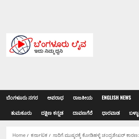
Skip
to
content
ಬೆಂಗಳೂರು ನಗರ
ಅಪರಾಧ
ರಾಜಕೀಯ
ENGLISH NEWS
ತುಮಕೂರು
ದಕ್ಷಿಣ ಕನ್ನಡ
ದಾವಣಗೆರೆ
ಧಾರವಾಡ
ಬಳ್ಳಾ
Home
ಕರ್ನಾಟಕ
ಸಾರಿಗೆ ಮುಷ್ಕರಕ್ಕೆ ಕೋಡಿಹಳ್ಳಿ ಚಂದ್ರಶೇಖರ್ ಕಾ