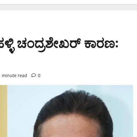
ಹಳ್ಳಿ ಚಂದ್ರಶೇಖರ್ ಕಾರಣ:
1 minute read
0