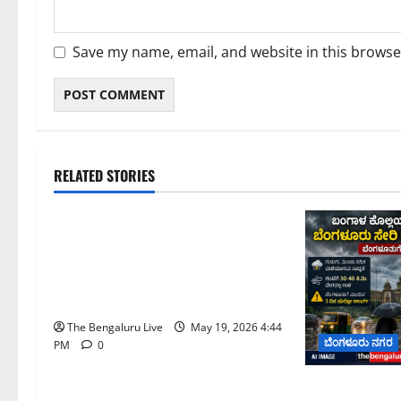
Save my name, email, and website in this browse
RELATED STORIES
ಕರ್ನಾಟಕ
ಬೆಂಗಳೂರು ನಗರ
ಹೈಕೋರ್ಟ್ ಮಧ್ಯಪ್ರವೇಶದ ಬಳಿಕ
ತಾತ್ಕಾಲಿಕವಾಗಿ ಕೈಬಿಟ್ಟ ಸಾರಿಗೆ ಮುಷ್ಕರ;
ನೌಕರರ ಜೊತೆ ಮಾತುಕತೆಗೆ ಸರ್ಕಾರಕ್ಕೆ
ಸೂಚನೆ
The Bengaluru Live
May 19, 2026 4:44
ಬೆಂಗಳೂರು ನಗರ
PM
0
ಬಂಗಾಳ ಕೊಲ್ಲಿ