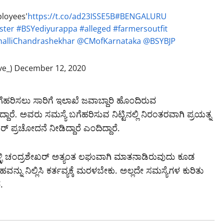
ployees'
https://t.co/ad23ISSE5B
#BENGALURU
ster
#BSYediyurappa
#alleged
#farmersoutfit
halliChandrashekhar
@CMofKarnataka
@BSYBJP
ve_)
December 12, 2020
ಬಗೆಹರಿಸಲು ಸಾರಿಗೆ ಇಲಾಖೆ ಜವಾಬ್ದಾರಿ ಹೊಂದಿರುವ
ಾರೆ. ಅವರು ಸಮಸ್ಯೆ ಬಗೆಹರಿಸುವ ನಿಟ್ಟಿನಲ್ಲಿ ನಿರಂತರವಾಗಿ ಪ್ರಯತ್ನ
ರ್ ಪ್ರಚೋದನೆ ನೀಡಿದ್ದಾರೆ ಎಂದಿದ್ದಾರೆ.
ಿಹಳ್ಳಿ ಚಂದ್ರಶೇಖರ್ ಅತ್ಯಂತ ಲಘುವಾಗಿ ಮಾತನಾಡಿರುವುದು ಕೂಡ
ನು ನಿಲ್ಲಿಸಿ ಕರ್ತವ್ಯಕ್ಕೆ ಮರಳಬೇಕು. ಅಲ್ಲದೇ ಸಮಸ್ಯೆಗಳ ಕುರಿತು
.