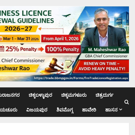
ಮರಾಜನಗರ
ಚಿಕ್ಕಬಳ್ಳಾಪುರ
ಚಿಕ್ಕಮಗಳೂರು
ಚಿತ್ರದುರ್ಗ
ಾಯಚೂರು
ವಿಜಯಪುರ
ಶಿವಮೊಗ್ಗ
ಹಾವೇರಿ
ಹಾಸನ