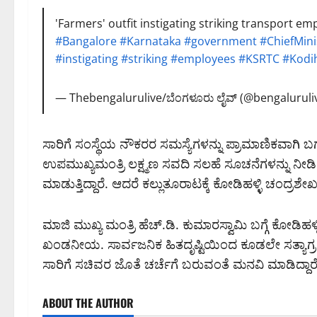
'Farmers' outfit instigating striking transport em
#Bangalore
#Karnataka
#government
#ChiefMini
#instigating
#striking
#employees
#KSRTC
#Kodi
— Thebengalurulive/ಬೆಂಗಳೂರು ಲೈವ್ (@bengaluruli
ಸಾರಿಗೆ ಸಂಸ್ಥೆಯ ನೌಕರರ ಸಮಸ್ಯೆಗಳನ್ನು ಪ್ರಾಮಾಣಿಕವಾಗಿ 
ಉಪಮುಖ್ಯಮಂತ್ರಿ ಲಕ್ಷ್ಮಣ ಸವದಿ ಸಲಹೆ ಸೂಚನೆಗಳನ್ನು ನೀಡಿದ್ದ
ಮಾಡುತ್ತಿದ್ದಾರೆ. ಆದರೆ ಕಲ್ಲುತೂರಾಟಕ್ಕೆ ಕೋಡಿಹಳ್ಳಿ ಚಂದ್ರಶೇಖ
ಮಾಜಿ ಮುಖ್ಯ ಮಂತ್ರಿ ಹೆಚ್.ಡಿ. ಕುಮಾರಸ್ವಾಮಿ ಬಗ್ಗೆ ಕೋಡ
ಖಂಡನೀಯ. ಸಾರ್ವಜನಿಕ ಹಿತದೃಷ್ಟಿಯಿಂದ ಕೂಡಲೇ ಸತ್ಯಾಗ್ರಹವನ್
ಸಾರಿಗೆ ಸಚಿವರ ಜೊತೆ ಚರ್ಚೆಗೆ ಬರುವಂತೆ ಮನವಿ ಮಾಡಿದ್ದಾರೆ
ABOUT THE AUTHOR