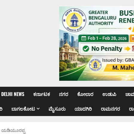
DELHI NEWS
ಕರ್ನಾಟಕ
ನಗರ
ಕೋಲಾರ
ಉಡುಪಿ
ಚಾ
ರಿ
ಬಾಗಲಕೋಟ
ಮೈಸೂರು
ಯಾದಗಿರಿ
ರಾಮನಗರ
ರ
ರಣ: ಯಡಿಯೂರಪ್ಪ