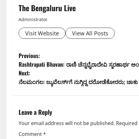
The Bengaluru Live
Administrator
Visit Website
View All Posts
P
Previous:
Rashtrapati Bhavan: ರಾಣಿ ಚೆನ್ನಭೈರಾದೇವಿ ಸ್ಮರಣಾರ್ಥ ಅ
o
Next:
s
ನೆಲಮಂಗಲ: ಜ್ಯುವೆಲರ್ಸ್‌ಗೆ ನುಗ್ಗಿದ್ದ ದರೋಡೆಕೋರರು; ಚಾಕು
t
n
Leave a Reply
a
Your email address will not be published.
Required 
v
Comment
*