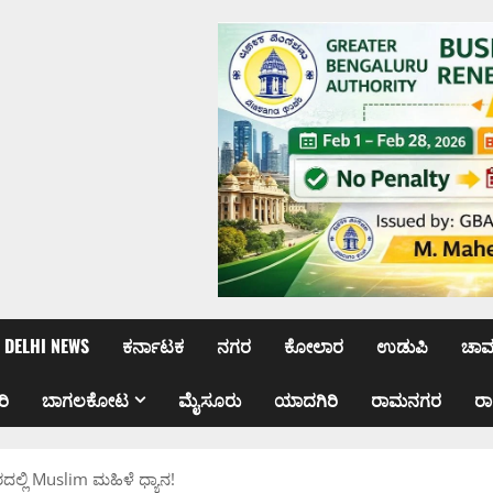
DELHI NEWS
ಕರ್ನಾಟಕ
ನಗರ
ಕೋಲಾರ
ಉಡುಪಿ
ಚಾ
ರಿ
ಬಾಗಲಕೋಟ
ಮೈಸೂರು
ಯಾದಗಿರಿ
ರಾಮನಗರ
ರ
ದಲ್ಲಿ Muslim ಮಹಿಳೆ ಧ್ಯಾನ!