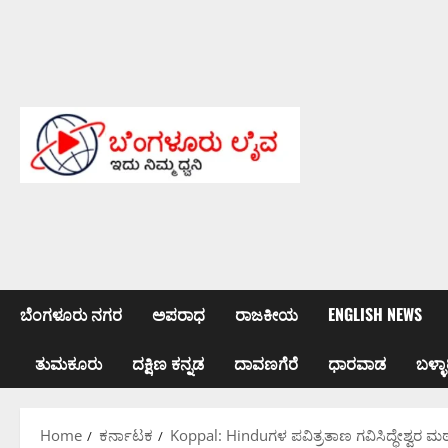
Skip
to
content
ಬೆಂಗಳೂರು ನಗರ
ಅಪರಾಧ
ರಾಜಕೀಯ
ENGLISH NEWS
ತುಮಕೂರು
ದಕ್ಷಿಣ ಕನ್ನಡ
ದಾವಣಗೆರೆ
ಧಾರವಾಡ
ಬಳ್ಳಾ
Home
ಕರ್ನಾಟಕ
Koppal: Hinduಗಳ ಪವಿತ್ರತಾಣ ಗವಿಸಿದ್ಧೇಶ್ವರ ಮಠ