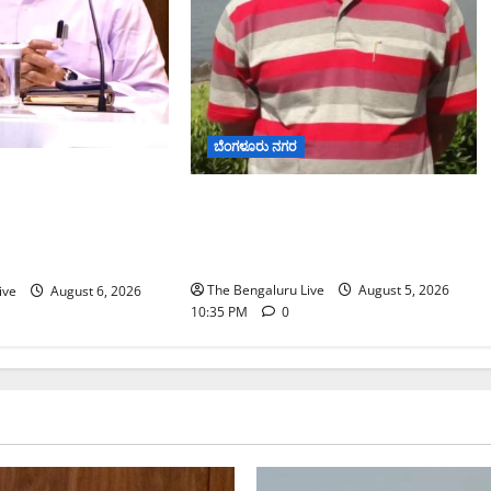
ಬೆಂಗಳೂರು ನಗರ
ಪಟ್ಟಿಯಲ್ಲಿ ಹೆಸರು
ಡಾ. ಜಾಫರ್ ಪಿ.ಸಿ. ಬೆಂಗಳೂರು ಮೆಟ್ರೋ
ಟ್ 7ರೊಳಗೆ ಗಣತಿ
ರೈಲು ನಿಗಮದ ವ್ಯವಸ್ಥಾಪಕ
 ಜಿಬಿಎ ಮುಖ್ಯ
ನಿರ್ದೇಶಕರಾಗಿ ನೇಮಕ
ಿ
The Bengaluru Live
August 5, 2026
ive
August 6, 2026
10:35 PM
0