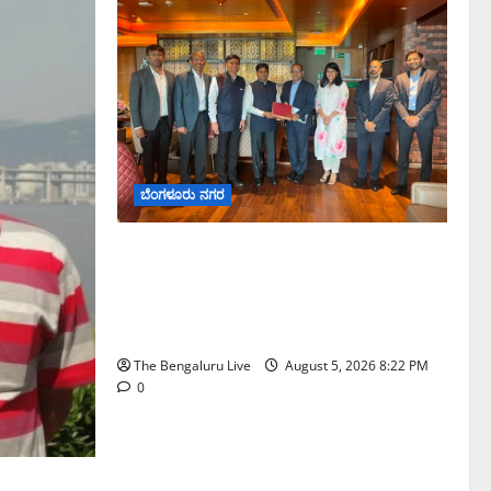
ಬೆಂಗಳೂರು ನಗರ
ಮುಂಬೈ ರೋಡ್‌ಶೋ ಎರಡನೇ ದಿನ:
ಸಿಪ್ಲಾದಿಂದ ₹200 ಕೋಟಿ, ರಾಕೆಟ್
ಇಂಡಿಯಾದಿಂದ ₹100 ಕೋಟಿ ಹೂಡಿಕೆ
ಘೋಷಣೆ
The Bengaluru Live
August 5, 2026 8:22 PM
0
ೆಟ್ರೋ ರೈಲು