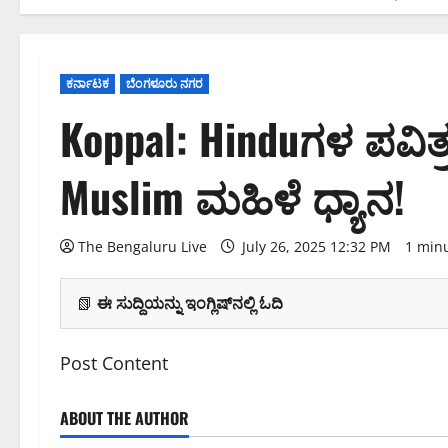
ಕರ್ನಾಟಕ
ಬೆಂಗಳೂರು ನಗರ
Koppal: Hinduಗಳ ಪವಿತ್ರ
Muslim ಮಹಿಳೆ ಧ್ಯಾನ!
The Bengaluru Live
July 26, 2025 12:32 PM
1 min
📗
ಈ ಸುದ್ದಿಯನ್ನು ಇಂಗ್ಲಿಷ್‌ನಲ್ಲಿ ಓದಿ
Post Content
ABOUT THE AUTHOR