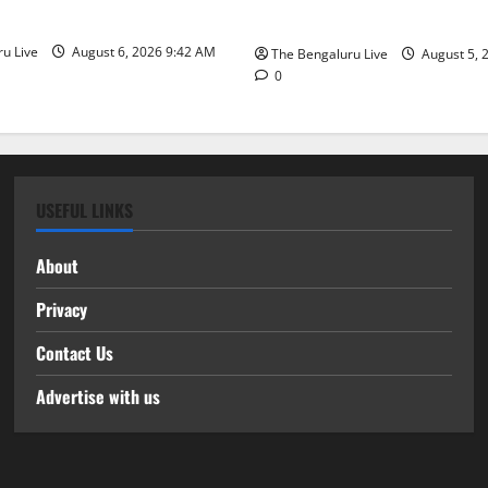
ಬಿಎ ಮುಖ್ಯ ಆಯುಕ್ತರ ಮನವಿ
ನಿಗಮದ ವ್ಯವಸ್ಥಾಪಕ ನಿರ್ದೇಶಕ
u Live
August 6, 2026 9:42 AM
The Bengaluru Live
August 5, 
0
USEFUL LINKS
About
Privacy
Contact Us
Advertise with us