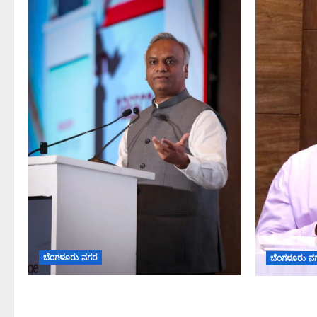
ಬೆಂಗಳೂರು ನಗರ
ಬೆಂಗಳೂರು ನ
ಐದು ಅಡಿಪಾಯಗಳ ಮೂಲಕ ರಾಜ್ಯದ
ಕರಡು ಮತದಾರ
ಡೀಪ್‌ಟೆಕ್ ಪರಿಸರ ವ್ಯವಸ್ಥೆ
ಸೇರ್ಪಡೆಗೆ 