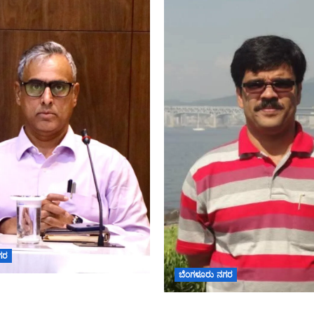
ಗರ
ಬೆಂಗಳೂರು ನಗರ
ರ ಪಟ್ಟಿಯಲ್ಲಿ ಹೆಸರು
ಆಗಸ್ಟ್ 7ರೊಳಗೆ ಗಣತಿ ನಮೂನೆ
ಡಾ. ಜಾಫರ್ ಪಿ.ಸಿ. ಬೆಂಗಳೂರು ಮ