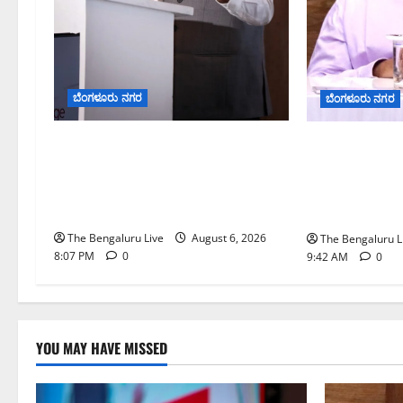
ಬೆಂಗಳೂರು ನಗರ
ಬೆಂಗಳೂರು ನಗರ
ಐದು ಅಡಿಪಾಯಗಳ ಮೂಲಕ ರಾಜ್ಯದ
ಕರಡು ಮತದಾರರ 
ಡೀಪ್‌ಟೆಕ್ ಪರಿಸರ ವ್ಯವಸ್ಥೆ
ಸೇರ್ಪಡೆಗೆ ಆಗಸ್
ಬಲಪಡಿಸಲಾಗುವುದು: ಸಚಿವ
ನಮೂನೆ ಸಲ್ಲಿಸಿ:
ಪ್ರಿಯಾಂಕ್ ಖರ್ಗೆ
ಆಯುಕ್ತರ ಮನವ
The Bengaluru Live
August 6, 2026
The Bengaluru L
8:07 PM
0
9:42 AM
0
YOU MAY HAVE MISSED