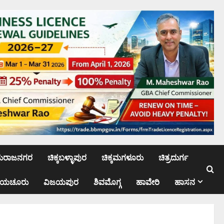
ಮರಾಜನಗರ
ಚಿಕ್ಕಬಳ್ಳಾಪುರ
ಚಿಕ್ಕಮಗಳೂರು
ಚಿತ್ರದುರ್ಗ
ಾಯಚೂರು
ವಿಜಯಪುರ
ಶಿವಮೊಗ್ಗ
ಹಾವೇರಿ
ಹಾಸನ