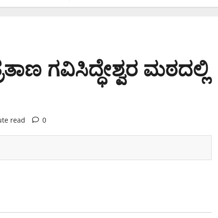
ತಾಣ ಗವಿಸಿದ್ಧೇಶ್ವರ ಮಠದಲ್ಲಿ
ute read
0