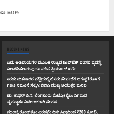
ರಾಗಿ ನೇಮಕ
2026 10:35 PM
RECENT NEWS
ಐದು ಅಡಿಪಾಯಗಳ ಮೂಲಕ ರಾಜ್ಯದ ಡೀಪ್‌ಟೆಕ್ ಪರಿಸರ ವ್ಯವಸ್ಥೆ
ಬಲಪಡಿಸಲಾಗುವುದು: ಸಚಿವ ಪ್ರಿಯಾಂಕ್ ಖರ್ಗೆ
ಕರಡು ಮತದಾರರ ಪಟ್ಟಿಯಲ್ಲಿ ಹೆಸರು ಸೇರ್ಪಡೆಗೆ ಆಗಸ್ಟ್ 7ರೊಳಗೆ
ಗಣತಿ ನಮೂನೆ ಸಲ್ಲಿಸಿ: ಜಿಬಿಎ ಮುಖ್ಯ ಆಯುಕ್ತರ ಮನವಿ
ಡಾ. ಜಾಫರ್ ಪಿ.ಸಿ. ಬೆಂಗಳೂರು ಮೆಟ್ರೋ ರೈಲು ನಿಗಮದ
ವ್ಯವಸ್ಥಾಪಕ ನಿರ್ದೇಶಕರಾಗಿ ನೇಮಕ
ಮುಂಬೈ ರೋಡ್‌ಶೋ ಎರಡನೇ ದಿನ: ಸಿಪ್ಲಾದಿಂದ ₹200 ಕೋಟಿ,