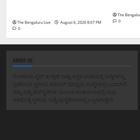
ಬಲಪಡಿಸಲಾಗುವುದು: ಸಚಿವ ಪ್ರಿಯಾಂಕ್
ಸಲ್ಲಿಸಿ: ಜಿ
ಖರ್ಗೆ
The Bengalur
0
The Bengaluru Live
August 6, 2026 8:07 PM
0
ABOUT US
ಬೆಂಗಳೂರು ಲೈವ್ ಇಂಗ್ಲಿಷ್ ಮತ್ತು ಕನ್ನಡ ಭಾಷೆಯಲ್ಲಿ ಸುದ್ದಿಗಳನ್ನು
ಪ್ರಕಟಿಸುವ ಸ್ಥಳೀಯ ಡಿಜಿಟಲ್ ಮಾಧ್ಯಮ ಸಂಸ್ಥೆಗಳಲ್ಲಿ ಒಂದಾಗಿದೆ.
ನಮ್ಮ ಸುದ್ದಿ ವೆಬ್‌ಸೈಟ್‌ಗಳ ಮೂಲಕ ಅಂತರ್ಜಾಲದಲ್ಲಿ ನಾವು
ಅತಿದೊಡ್ಡ ಸ್ಥಳೀಯ ಸುದ್ದಿ ಪೂರೈಕೆದಾರರಲ್ಲಿ ಒಬ್ಬರಾಗಿದ್ದೇವೆ.