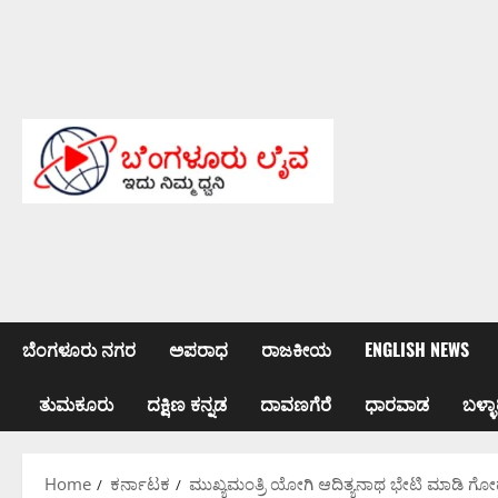
Skip
to
content
ಬೆಂಗಳೂರು ನಗರ
ಅಪರಾಧ
ರಾಜಕೀಯ
ENGLISH NEWS
ತುಮಕೂರು
ದಕ್ಷಿಣ ಕನ್ನಡ
ದಾವಣಗೆರೆ
ಧಾರವಾಡ
ಬಳ್ಳಾ
Home
ಕರ್ನಾಟಕ
ಮುಖ್ಯಮಂತ್ರಿ ಯೋಗಿ ಆದಿತ್ಯನಾಥ ಭೇಟಿ ಮಾಡಿ ಗೋಹತ್ಯ