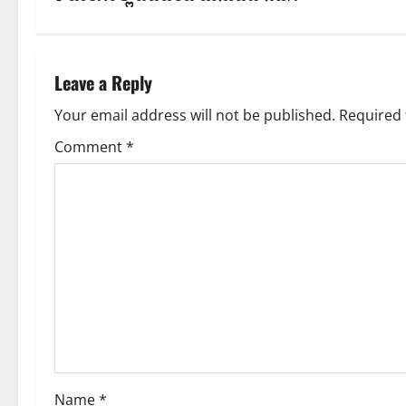
t
n
Leave a Reply
a
Your email address will not be published.
Required 
v
Comment
*
i
g
a
t
i
o
Name
*