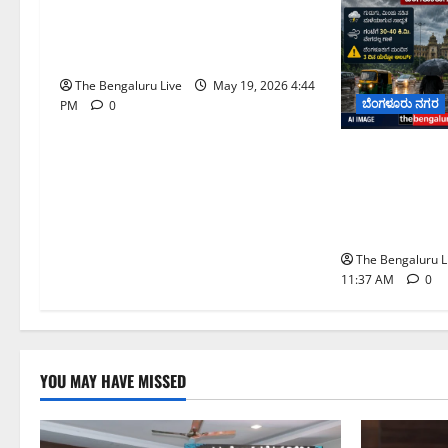
ತಾತ್ಕಾಲಿಕವಾಗಿ ಕೈಬಿಟ್ಟ ಸಾರಿಗೆ ಮುಷ್ಕರ;
ನೌಕರರ ಜೊತೆ ಮಾತುಕತೆಗೆ ಸರ್ಕಾರಕ್ಕೆ
ಸೂಚನೆ
The Bengaluru Live
May 19, 2026 4:44
ಬೆಂಗಳೂರು ನಗರ
PM
0
ಬಂಗಾಳ ಕೊಲ್ಲಿ
ಕುಸಿತ; ಬೆಂಗಳೂ
ಹಲವೆಡೆ ಮಳೆ, 
ಘೋಷಣೆ
The Bengaluru L
11:37 AM
0
YOU MAY HAVE MISSED