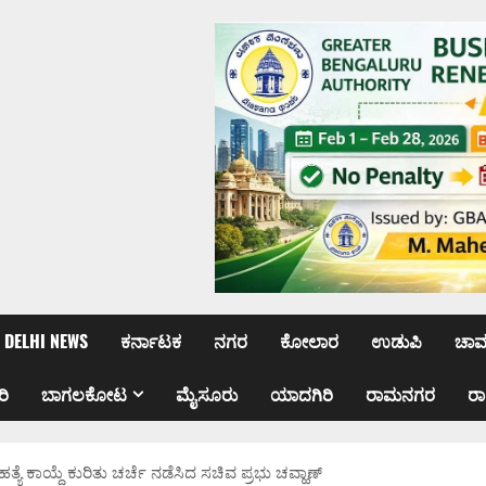
DELHI NEWS
ಕರ್ನಾಟಕ
ನಗರ
ಕೋಲಾರ
ಉಡುಪಿ
ಚಾ
ರಿ
ಬಾಗಲಕೋಟ
ಮೈಸೂರು
ಯಾದಗಿರಿ
ರಾಮನಗರ
ರ
ೆ ಕಾಯ್ದೆ ಕುರಿತು ಚರ್ಚೆ ನಡೆಸಿದ ಸಚಿವ ಪ್ರಭು ಚವ್ಹಾಣ್