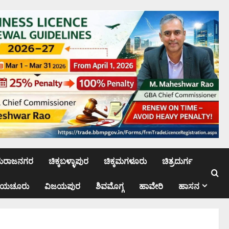
ಮರಾಜನಗರ
ಚಿಕ್ಕಬಳ್ಳಾಪುರ
ಚಿಕ್ಕಮಗಳೂರು
ಚಿತ್ರದುರ್ಗ
ಾಯಚೂರು
ವಿಜಯಪುರ
ಶಿವಮೊಗ್ಗ
ಹಾವೇರಿ
ಹಾಸನ