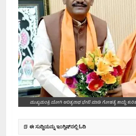
ಮುಖ್ಯಮಂತ್ರಿ ಯೋಗಿ ಆದಿತ್ಯನಾಥ ಭೇಟಿ ಮಾಡಿ ಗೋಹತ್ಯೆ ಕಾಯ್ದೆ ಕುರಿತ
📗
ಈ ಸುದ್ದಿಯನ್ನು ಇಂಗ್ಲಿಷ್‌ನಲ್ಲಿ ಓದಿ