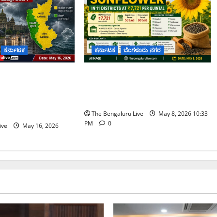
ಕರ್ನಾಟಕ
ಕರ್ನಾಟಕ
ಬೆಂಗಳೂರು ನಗರ
ಯಲ್ಲಿ ವಾಯುಭಾರ
11 ಜಿಲ್ಲೆಗಳಲ್ಲಿ ಬೆಂಬಲ ಬೆಲೆಯಲ್ಲಿ
ರು ಸೇರಿ ಕರ್ನಾಟಕದ
ಸೂರ್ಯಕಾಂತಿ ಖರೀದಿ; ಪ್ರತಿ ಕ್ವಿಂಟಾಲ್‌ಗೆ
ಯೆಲ್ಲೋ ಅಲರ್ಟ್
₹7,721 ನಿಗದಿ
The Bengaluru Live
May 8, 2026 10:33
PM
0
ive
May 16, 2026