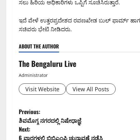
ಸಲು ಹಿರಿಯ ಅಧಿಕಾರಿಗಳು ಒಪ್ಪಿಗೆ ಸೂಚಿಸಿರುತ್ತಾರೆ.
ಇದೆ ವೇಳೆ ಉತ್ತರಪ್ರದೇಶದ ರವಣಖೇಡ ಬುಲ್ ಫಾರ್ಮ್ ಹಾಗೂ ಸಾಹ
ಸಚಿವರು ಭೇಟಿ ನೀಡಿದರು.
ABOUT THE AUTHOR
The Bengaluru Live
Administrator
Visit Website
View All Posts
P
Previous:
ಶಿವಮೊಗ್ಗ ನಗರದಲ್ಲಿ ನಿಷೇಧಾಜ್ಞೆ
o
Next:
s
6 ವಾರಗಳಲ್ಲಿ ಬಿಬಿಎಂಪಿ ಚುನಾವಣೆ ನಡೆಸಿ