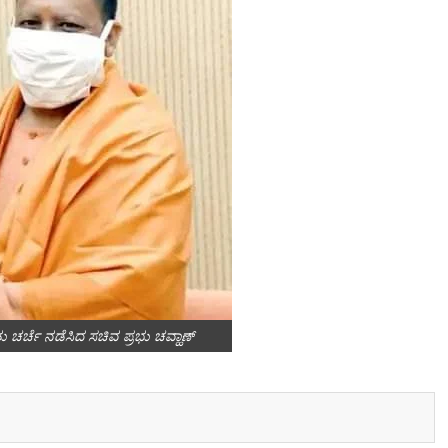
ು ಚರ್ಚೆ ನಡೆಸಿದ ಸಚಿವ ಪ್ರಭು ಚವ್ಹಾಣ್