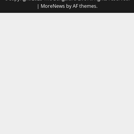
|
MoreNews
by AF themes.