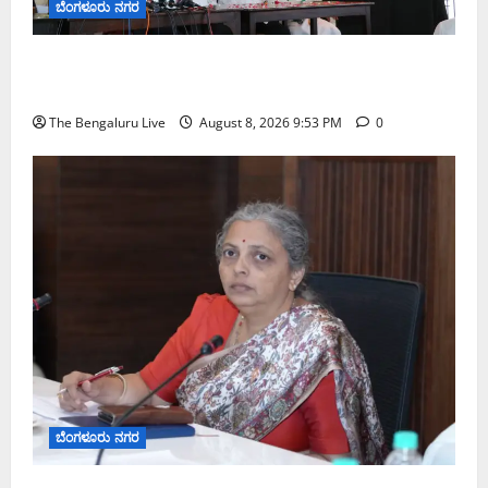
ಬೆಂಗಳೂರು ನಗರ
ನೈಸ್ ರಸ್ತೆಯಲ್ಲಿ ಟೋಲ್ ಕಟ್ಟಬೇಡಿ: ರಾಜ್ಯ ಸರ್ಕಾರಕ್ಕೆ ಎರಡು
ವಾರಗಳ ಗಡುವು ನೀಡಿದ ಎಚ್.ಡಿ. ಕುಮಾರಸ್ವಾಮಿ
The Bengaluru Live
August 8, 2026 9:53 PM
0
ಬೆಂಗಳೂರು ನಗರ