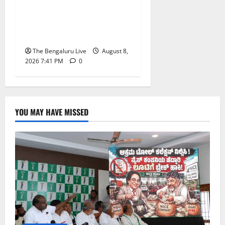
ಸಹಾಯ ಕೇಂದ್ರ’ ಸ್ಥಾಪನೆಗೆ
ಬೆಂಗಳೂರು ಪೂರ್ವ ನಗರ
ಪಾಲಿಕೆ ಚಿಂತನೆ
The Bengaluru Live
August 8,
2026 7:41 PM
0
YOU MAY HAVE MISSED