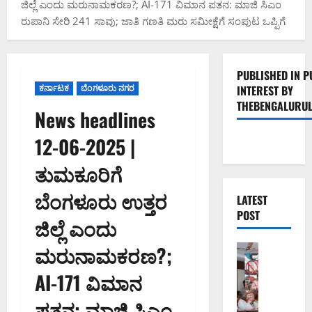
ಜಿಲ್ಲೆ ಎಂದು ಮರುನಾಮಕರಣ?; AI-171 ವಿಮಾನ ಪತನ: ಮಾಜಿ ಸಿಎಂ
ರುಪಾನಿ ಸೇರಿ 241 ಸಾವು; ಜಾತಿ ಗಣತಿ ಮರು ಸಮೀಕ್ಷೆಗೆ ಸಂಪುಟ ಒಪ್ಪಿಗೆ
PUBLISHED IN P
ಕರ್ನಾಟಕ
ಬೆಂಗಳೂರು ನಗರ
INTEREST BY
THEBENGALURUL
News headlines
12-06-2025 |
ತುಮಕೂರಿಗೆ
ಬೆಂಗಳೂರು ಉತ್ತರ
LATEST
POST
ಜಿಲ್ಲೆ ಎಂದು
ಮರುನಾಮಕರಣ?;
ಬೆಂಗಳೂರು 
ನೈ
AI-171 ವಿಮಾನ
ಸ್
ರ
ಪತನ: ಮಾಜಿ ಸಿಎಂ
ಸ್