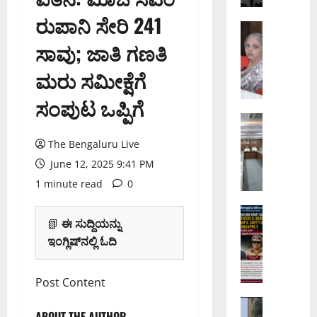
ತೆ
ರುಪಾನಿ ಸೇರಿ 241
ಯ
ಬೆಂಗಳೂರು 
ಗ
ಲ್
ಸಾವು; ಜಾತಿ ಗಣತಿ
ಣೇ
ಲಿ
ಶ
ಮರು ಸಮೀಕ್ಷೆಗೆ
ಟೋ
ಚ
ಲ್
ಸಂಪುಟ ಒಪ್ಪಿಗೆ
ತು
ಕ
ರ್
ಬೆಂಗಳೂರು 
ಟ್
ನಾ
ಥಿ
ಟ
The Bengaluru Live
ಗ
2
ಬೇ
June 12, 2025 9:41 PM
ರಿ
0
ಡಿ
ಕ
2
:
1 minute read
0
ರ
6
ರಾ
ಸ
ಅಪರಾಧ
:
ಜ್
📗
ಈ ಸುದ್ದಿಯನ್ನು
ಬೆಂಗಳೂರು 
ಮ
ಜಿ
ಯ
ವ
ಇಂಗ್ಲಿಷ್‌ನಲ್ಲಿ ಓದಿ
ಸ್
ಬಿ
ಸ
ರ
ಯೆ
ಎ
ರ್
ದ
ಗ
ವ್
ಕಾ
Post Content
ಕ್
ಳಿ
ಯಾ
ರ
ಷಿ
ಬೆಂಗಳೂರು 
ಗೆ
ಪ್
ಕ್
ABOUT THE AUTHOR