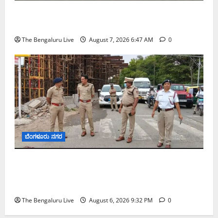
ಬೆಂಗಳೂರು ನಗರ ನೀರು ನಿರ್ವಹಣಾ ಮಾದರಿ ಅಧ್ಯಯನಕ್ಕೆ
ಬಿ‌ಡಬ್ಲ್ಯು‌ಎಸ್‌ಎಸ್‌ಬಿಗೆ ಮೇಘಾಲಯ ನಿಯೋಗ ಭೇಟಿ
The Bengaluru Live
August 7, 2026 6:47 AM
0
ಬೆಂಗಳೂರು ನಗರ
ಕೊರಮಂಗಲ ವಾಟರ್ ಟ್ಯಾಂಕ್ ಜಂಕ್ಷನ್‌ನಲ್ಲಿ ಸಂಚಾರ
ಸುಧಾರಣೆ ಪರಿಶೀಲನೆ ನಡೆಸಿದ ಜಂಟಿ ಪೊಲೀಸ್ ಆಯುಕ್ತ
ಕಾರ್ತಿಕ್ ರೆಡ್ಡಿ
The Bengaluru Live
August 6, 2026 9:32 PM
0