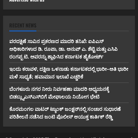
RECENT NEWS
ವರದಕ್ಷಿಣೆ ಸಾವಿನ ಪ್ರಕರಣದ ಮಾದರಿ ತನಿಖೆ: ಐಪಿಎಸ್
ಅಧಿಕಾರಿಗಳಾದ ಡಿ. ರೂಪಾ, ಡಾ. ಅನುಪ್ ಎ. ಶೆಟ್ಟಿ ಮತ್ತು ಎಸಿಪಿ
ರಂಗಪ್ಪ ಟಿ. ಅವರನ್ನು ಶ್ಲಾಘಿಸಿದ ಕರ್ನಾಟಕ ಹೈಕೋರ್ಟ್
ಇಂದು ಕರಾವಳಿ, ದಕ್ಷಿಣ ಒಳನಾಡು ಕರ್ನಾಟಕದಲ್ಲಿ ಭಾರೀ–ಅತಿ ಭಾರೀ
ಮಳೆ ಸಾಧ್ಯತೆ; ಹವಾಮಾನ ಇಲಾಖೆ ಎಚ್ಚರಿಕೆ
ಬೆಂಗಳೂರು ನಗರ ನೀರು ನಿರ್ವಹಣಾ ಮಾದರಿ ಅಧ್ಯಯನಕ್ಕೆ
ಬಿ‌ಡಬ್ಲ್ಯು‌ಎಸ್‌ಎಸ್‌ಬಿಗೆ ಮೇಘಾಲಯ ನಿಯೋಗ ಭೇಟಿ
ಕೊರಮಂಗಲ ವಾಟರ್ ಟ್ಯಾಂಕ್ ಜಂಕ್ಷನ್‌ನಲ್ಲಿ ಸಂಚಾರ ಸುಧಾರಣೆ
ಪರಿಶೀಲನೆ ನಡೆಸಿದ ಜಂಟಿ ಪೊಲೀಸ್ ಆಯುಕ್ತ ಕಾರ್ತಿಕ್ ರೆಡ್ಡಿ