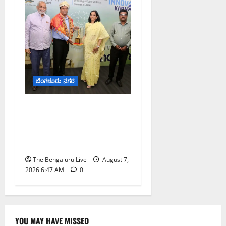
ಬೆಂಗಳೂರು ನಗರ
ಬೆಂಗಳೂರು ನಗರ ನೀರು
ನಿರ್ವಹಣಾ ಮಾದರಿ ಅಧ್ಯಯನಕ್ಕೆ
ಬಿ‌ಡಬ್ಲ್ಯು‌ಎಸ್‌ಎಸ್‌ಬಿಗೆ
ಮೇಘಾಲಯ ನಿಯೋಗ ಭೇಟಿ
The Bengaluru Live
August 7,
2026 6:47 AM
0
YOU MAY HAVE MISSED