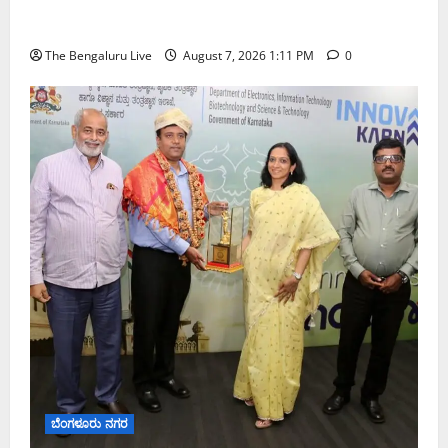
ಇಂದು ಕರಾವಳಿ, ದಕ್ಷಿಣ ಒಳನಾಡು ಕರ್ನಾಟಕದಲ್ಲಿ ಭಾರೀ–
ಅತಿ ಭಾರೀ ಮಳೆ ಸಾಧ್ಯತೆ; ಹವಾಮಾನ ಇಲಾಖೆ ಎಚ್ಚರಿಕೆ
The Bengaluru Live
August 7, 2026 1:11 PM
0
ಬೆಂಗಳೂರು ನಗರ