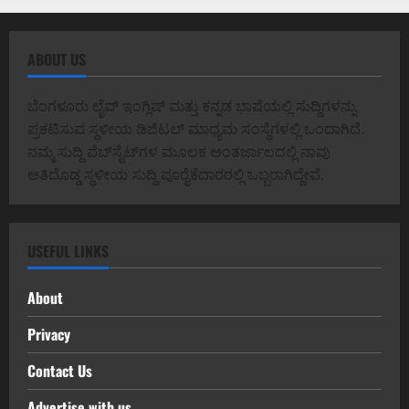
ABOUT US
ಬೆಂಗಳೂರು ಲೈವ್ ಇಂಗ್ಲಿಷ್ ಮತ್ತು ಕನ್ನಡ ಭಾಷೆಯಲ್ಲಿ ಸುದ್ದಿಗಳನ್ನು
ಪ್ರಕಟಿಸುವ ಸ್ಥಳೀಯ ಡಿಜಿಟಲ್ ಮಾಧ್ಯಮ ಸಂಸ್ಥೆಗಳಲ್ಲಿ ಒಂದಾಗಿದೆ.
ನಮ್ಮ ಸುದ್ದಿ ವೆಬ್‌ಸೈಟ್‌ಗಳ ಮೂಲಕ ಅಂತರ್ಜಾಲದಲ್ಲಿ ನಾವು
ಅತಿದೊಡ್ಡ ಸ್ಥಳೀಯ ಸುದ್ದಿ ಪೂರೈಕೆದಾರರಲ್ಲಿ ಒಬ್ಬರಾಗಿದ್ದೇವೆ.
USEFUL LINKS
About
Privacy
Contact Us
Advertise with us