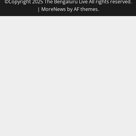
©Copyright 2025 The Bengaluru Live All rights reserved.
|
MoreNews
by AF themes.