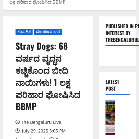
ಲಕ್ಷ ಪರಿಹಾರ ಘೋಷಿಸಿದ BBMP
PUBLISHED IN P
ಕರ್ನಾಟಕ
ಬೆಂಗಳೂರು ನಗರ
INTEREST BY
THEBENGALURUL
Stray Dogs: 68
ವರ್ಷದ ವೃದ್ಧನ
ಕಚ್ಚಿಕೊಂದ ಬೀದಿ
ನಾಯಿಗಳು! 1 ಲಕ್ಷ
LATEST
POST
ಪರಿಹಾರ ಘೋಷಿಸಿದ
BBMP
ಅಪರಾಧ
ಬೆಂಗಳೂರು 
ವ
ರ
The Bengaluru Live
ದ
July 29, 2025 3:05 PM
ಕ್