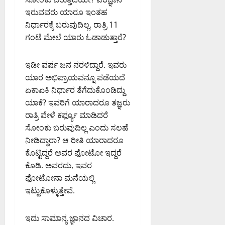
ತಿ
ದೆ
ಪ್‌
ಲ್
.
ಮೋ
ಕ್
ಇರುವವರು ಯಾರೂ ಇಂತಹ
ಎಂ
ಟೆ
ಯ
ಸೋ
ದ
ರೆ
ನಿರ್ಧಾರಕ್ಕೆ ಬರುವುದಿಲ್ಲ. ರಾತ್ರಿ 11
ದು
ಕ್
ದ
ಮ
ನೆ
ಡ್
ಗಂಟೆ ಮೇಲೆ ಯಾರು ಓಡಾಡುತ್ತಾರೆ?
ಅ
ಪ
ಆ
ಣ್
:
ಡಿ
ರ
ರಿ
ಸ್
ಣ
ಸಂ
ವಿಂ
ಸ
ತಿ
ಮ
ಇಡೀ ವರ್ಷ ಜನ ನರಳಿದ್ದಾರೆ. ಇವರು
ಸ
August
ದ್
ರ
ಗ
ನ
ದ
ಯಾರ ಅಭಿಪ್ರಾಯವನ್ನೂ ಪಡೆಯದೆ
6,
ಕೇ
ವ್
ಳ
ವಿ
ಡಾ
2026
ಏಕಾಏಕಿ ನಿರ್ಧಾರ ತೆಗೆದುಕೊಂಡಿದ್ದು
ಜ್
ಯ
ನ್
.
9:32
ಯಾಕೆ? ಇವರಿಗೆ ಯಾರಾದರೂ ತಜ್ಞರು
ರಿ
ವ
ನು
PM
ಸಿ
August
ರಾತ್ರಿ ವೇಳೆ ಕರ್ಫ್ಯೂ ಮಾಡಿದರೆ
ವಾ
ಸ್
ಜ
.
6,
ಲ್
ಥೆ
0
ಸೋಂಕು ಬರುವುದಿಲ್ಲ ಎಂದು ಸಲಹೆ
ಪ್
ಎ
2026
ಆ
ಬ
ತಿ
ನೀಡಿದ್ದಾರಾ? ಆ ರೀತಿ ಯಾರಾದರೂ
9:12
ನ್
ರೋ
ಲ
ಮಾ
PM
ಕೊಟ್ಟಿದ್ದರೆ ಅವರ ಫೋಟೋ ಇದ್ದರೆ
.
ಪ
ಪ
ಡಿ
ಮಂ
ಕೊಡಿ. ಅವರದು, ಇವರ
0
ಡಿ
ದ
ಜು
ಫೋಟೋನಾ ಮನೆಯಲ್ಲಿ
ಸ
ಇ
August
ನಾ
ಇಟ್ಟುಕೊಳ್ಳುತ್ತೇವೆ.
ಲಾ
ಡಿ
6,
ಥ್
ಗು
2026
8:39
ವು
ಇದು ಸಾಮಾನ್ಯ ಜ್ಞಾನದ ವಿಚಾರ.
August
August
PM