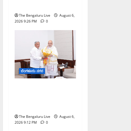
ಸಿ.ಎನ್. ಮಂಜುನಾಥ್
The Bengaluru Live
August 6,
2026 9:26 PM
0
ಬೆಂಗಳೂರು ನಗರ
ಕಾಡುಗೊಲ್ಲ ಸಮುದಾಯಕ್ಕೆ
ಎಸ್‌ಟಿ ಸ್ಥಾನಮಾನ ನೀಡಲು
ಅಮಿತ್ ಶಾ ಮಧ್ಯಸ್ಥಿಕೆಗೆ ವಿ.
ಸೋಮಣ್ಣ ಮನವಿ
The Bengaluru Live
August 6,
2026 9:12 PM
0