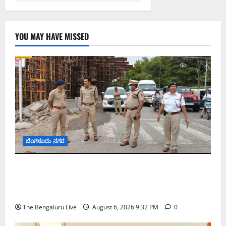
YOU MAY HAVE MISSED
ಬೆಂಗಳೂರು ನಗರ
ಕೊರಮಂಗಲ ವಾಟರ್ ಟ್ಯಾಂಕ್ ಜಂಕ್ಷನ್‌ನಲ್ಲಿ ಸಂಚಾರ
ಸುಧಾರಣೆ ಪರಿಶೀಲನೆ ನಡೆಸಿದ ಜಂಟಿ ಪೊಲೀಸ್ ಆಯುಕ್ತ
ಕಾರ್ತಿಕ್ ರೆಡ್ಡಿ
The Bengaluru Live
August 6, 2026 9:32 PM
0