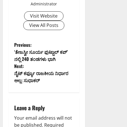
Administrator
Visit Website
View All Posts
P
Previous:
‘ತೇಜಸ್ವೀ ಸೂರ್ಯ ಫುಟ್ಬಾಲ್ ಕಪ್’
o
ನಲ್ಲಿ 240 ತಂಡಗಳು ಭಾಗಿ
Next:
s
ನೈಟ್ ಕರ್ಫ್ಯೂ ರಾಜಕೀಯ ನಿರ್ಧಾರ
t
ಅಲ್ಲ: ಸುಧಾಕರ್
n
a
Leave a Reply
v
Your email address will not
be published.
Required