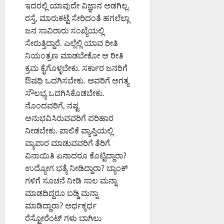
ದು
6,
ಇದರಲ್ಲಿ ಯಾವುದೇ ವಿಜ್ಞಾನ ಅಡಗಿಲ್ಲ.
6,
:
2026
2026
ರಸ್ತೆ, ಮಾರುಕಟ್ಟೆ ಸೇರಿದಂತೆ ಹಗಲೆಲ್ಲಾ
0
ಸ
8:50
9:26
ಜನ ಸಾವಿರಾರು ಸಂಖ್ಯೆಯಲ್ಲಿ
PM
ಚಿ
PM
ಸೇರುತ್ತಿದ್ದಾರೆ. ಎಲ್ಲೆಲ್ಲಿ ಯಾವ ರೀತಿ
ವ
0
ನಿಯಂತ್ರಣ ಮಾಡಬೇಕೋ ಆ ರೀತಿ
0
ಪ್
ರಿ
ಕ್ರಮ ಕೈಗೊಳ್ಳಬೇಕು. ಸರ್ಕಾರ ಜನರಿಗೆ
ಯಾಂ
ಔಷಧಿ ಒದಗಿಸಬೇಕು. ಅವರಿಗೆ ಅಗತ್ಯ
ಕ್
ಸೌಲಭ್ಯ ಒದಗಿಸಿಕೊಡಬೇಕು.
ಖ
ನೊಂದವರಿಗೆ, ನಷ್ಟ
ರ್
ಅನುಭವಿಸಿರುವವರಿಗೆ ಪರಿಹಾರ
ಗೆ
ನೀಡಬೇಕು. ಪಾಲಿಕೆ ವ್ಯಾಪ್ತಿಯಲ್ಲಿ
ವ್ಯಾಪಾರ ಮಾಡುವವರಿಗೆ ತೆರಿಗೆ
August
ವಿನಾಯಿತಿ ಏನಾದರೂ ಕೊಟ್ಟಿದ್ದಾರಾ?
6,
2026
ಉದ್ಯೋಗ ಭತ್ಯೆ ನೀಡಿದ್ದಾರಾ? ಬ್ಯಾಂಕ್
8:07
ಗಳಿಗೆ ಸೂಚನೆ ನೀಡಿ ಸಾಲ ಮನ್ನಾ
PM
ಮಾಡದಿದ್ದರೂ ಬಡ್ಡಿ ಮನ್ನಾ
ಮಾಡಿದ್ದಾರಾ? ಅರ್ಧಕ್ಕರ್ಧ
0
ರೆಸ್ಟೋರೆಂಟ್ ಗಳು ಬಾಗಿಲು