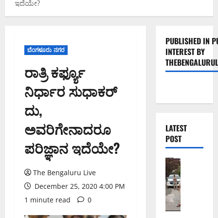
ಇದೆಯೇ?
PUBLISHED IN P
ಬೆಂಗಳೂರು ನಗರ
INTEREST BY
THEBENGALURUL
ರಾತ್ರಿ ಕರ್ಫ್ಯೂ
ನಿರ್ಧಾರ ಸುಧಾಕರ್
ದು,
ಅವರಿಗೇನಾದರೂ
LATEST
POST
ಪರಿಜ್ಞಾನ ಇದೆಯೇ?
ಬೆಂಗಳೂರು 
ಕೊ
The Bengaluru Live
ರ
December 25, 2020 4:00 PM
ಮಂ
1 minute read
0
ಗ
ಲ