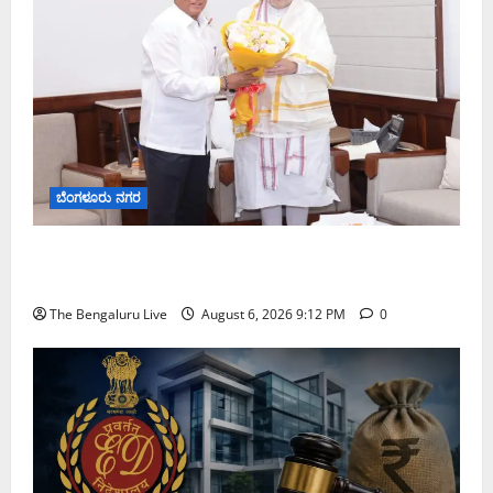
ಬೆಂಗಳೂರು ನಗರ
ಕಾಡುಗೊಲ್ಲ ಸಮುದಾಯಕ್ಕೆ ಎಸ್‌ಟಿ ಸ್ಥಾನಮಾನ ನೀಡಲು
ಅಮಿತ್ ಶಾ ಮಧ್ಯಸ್ಥಿಕೆಗೆ ವಿ. ಸೋಮಣ್ಣ ಮನವಿ
The Bengaluru Live
August 6, 2026 9:12 PM
0