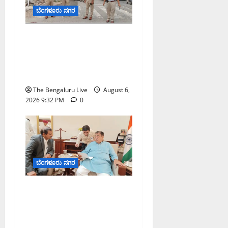
ಬೆಂಗಳೂರು ನಗರ
ಕೊರಮಂಗಲ ವಾಟರ್ ಟ್ಯಾಂಕ್
ಜಂಕ್ಷನ್‌ನಲ್ಲಿ ಸಂಚಾರ ಸುಧಾರಣೆ
ಪರಿಶೀಲನೆ ನಡೆಸಿದ ಜಂಟಿ
ಪೊಲೀಸ್ ಆಯುಕ್ತ ಕಾರ್ತಿಕ್ ರೆಡ್ಡಿ
The Bengaluru Live
August 6,
2026 9:32 PM
0
ಬೆಂಗಳೂರು ನಗರ
ಬೆಂಗಳೂರು–ಮೈಸೂರು
ಎಕ್ಸ್‌ಪ್ರೆಸ್‌ವೇ ವಿಶ್ರಾಂತಿ ಕೇಂದ್ರಕ್ಕೆ
ಭೂಸ್ವಾಧೀನಕ್ಕೆ ನಿತಿನ್ ಗಡ್ಕರಿ
ಅನುಮೋದನೆ: ಸಂಸದ ಡಾ.