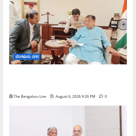
ಬೆಂಗಳೂರು ನಗರ
ಬೆಂಗಳೂರು–ಮೈಸೂರು ಎಕ್ಸ್‌ಪ್ರೆಸ್‌ವೇ ವಿಶ್ರಾಂತಿ ಕೇಂದ್ರಕ್ಕೆ
ಭೂಸ್ವಾಧೀನಕ್ಕೆ ನಿತಿನ್ ಗಡ್ಕರಿ ಅನುಮೋದನೆ: ಸಂಸದ ಡಾ.
ಸಿ.ಎನ್. ಮಂಜುನಾಥ್
The Bengaluru Live
August 6, 2026 9:26 PM
0