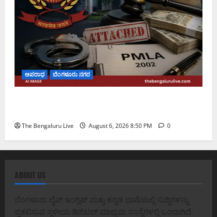
ಅಪರಾಧ
ಬೆಂಗಳೂರು ನಗರ
ಡೀಪಕ್ ಕೇಬಲ್ ಬ್ಯಾಂಕ್ ವಂಚನೆ ಪ್ರಕರಣ: ₹51.28 ಕೋಟಿ
ಮೌಲ್ಯದ ಆಸ್ತಿಗಳನ್ನು ಜಪ್ತಿ ಮಾಡಿದ ಇಡಿ
The Bengaluru Live
August 6, 2026 8:50 PM
0
ABOUT US
ಬೆಂಗಳೂರು ಲೈವ್ ಇಂಗ್ಲಿಷ್ ಮತ್ತು ಕನ್ನಡ ಭಾಷೆಯಲ್ಲಿ ಸುದ್ದಿಗಳನ್ನು
ಪ್ರಕಟಿಸುವ ಸ್ಥಳೀಯ ಡಿಜಿಟಲ್ ಮಾಧ್ಯಮ ಸಂಸ್ಥೆಗಳಲ್ಲಿ ಒಂದಾಗಿದೆ.