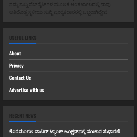
ನಮ್ಮ ಸುದ್ದಿ ವೆಬ್‌ಸೈಟ್‌ಗಳ ಮೂಲಕ ಅಂತರ್ಜಾಲದಲ್ಲಿ ನಾವು
ಅತಿದೊಡ್ಡ ಸ್ಥಳೀಯ ಸುದ್ದಿ ಪೂರೈಕೆದಾರರಲ್ಲಿ ಒಬ್ಬರಾಗಿದ್ದೇವೆ.
USEFUL LINKS
About
Privacy
Contact Us
Advertise with us
RECENT NEWS
ಕೊರಮಂಗಲ ವಾಟರ್ ಟ್ಯಾಂಕ್ ಜಂಕ್ಷನ್‌ನಲ್ಲಿ ಸಂಚಾರ ಸುಧಾರಣೆ