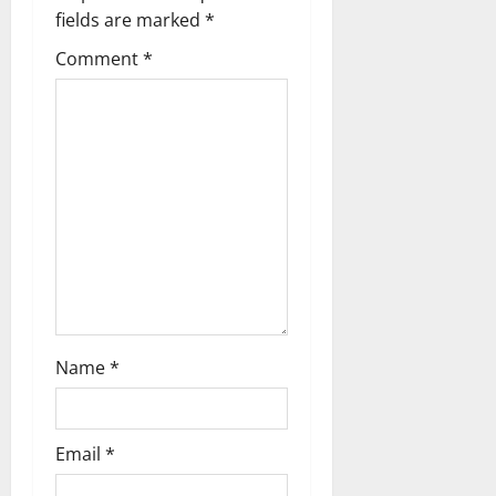
i
fields are marked
*
g
Comment
*
a
t
i
o
n
Name
*
Email
*