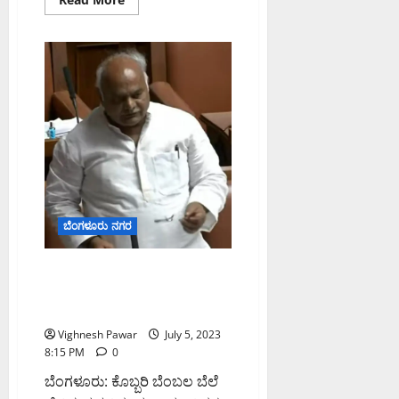
more
about
ಪತ್ರಕರ್ತ
ಶರಣಪ್ಪ
ಕುಂಬಾರ
ನಿಧನ:ಸಚಿವ
ತಂಗಡಗಿ
ಸಂತಾಪ
ಬೆಂಗಳೂರು ನಗರ
ಕೊಬ್ಬರಿ ಬೆಂಬಲ ಬೆಲೆ ಹೆಚ್ಚುಸುವ
ಕುರಿತು ಮುಖ್ಯಮಂತ್ರಿಗಳ ಜೊತೆ
ಚರ್ಚೆ – ಸಚಿವ ಶಿವಾನಂದ ಪಾಟೀಲ
Vighnesh Pawar
July 5, 2023
8:15 PM
0
ಬೆಂಗಳೂರು: ಕೊಬ್ಬರಿ ಬೆಂಬಲ ಬೆಲೆ