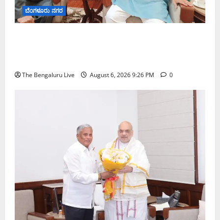
ಬೆಂಗಳೂರು ನಗರ
ಬೆಂಗಳೂರು–ಮೈಸೂರು ಎಕ್ಸ್‌ಪ್ರೆಸ್‌ವೇ ವಿಶ್ರಾಂತಿ ಕೇಂದ್ರಕ್ಕೆ
ಭೂಸ್ವಾಧೀನಕ್ಕೆ ನಿತಿನ್ ಗಡ್ಕರಿ ಅನುಮೋದನೆ: ಸಂಸದ ಡಾ.
ಸಿ.ಎನ್. ಮಂಜುನಾಥ್
The Bengaluru Live
August 6, 2026 9:26 PM
0