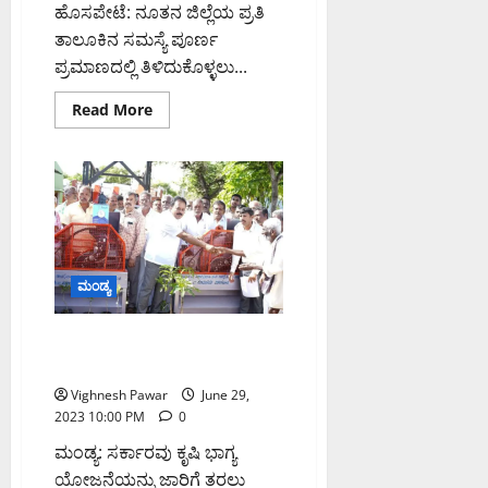
ಹೊಸಪೇಟೆ: ನೂತನ ಜಿಲ್ಲೆಯ ಪ್ರತಿ
ತಾಲೂಕಿನ ಸಮಸ್ಯೆ ಪೂರ್ಣ
ಪ್ರಮಾಣದಲ್ಲಿ ತಿಳಿದುಕೊಳ್ಳಲು...
Read
Read More
more
about
ತಾಲೂಕು
ಮಟ್ಟದಲ್ಲಿ
ಕೆಡಿಪಿ
ಸಭೆ
ಜುಲೈ
24
ರಿಂದಲೇ
ಪ್ರಾರಂಭ
—
ಮಂಡ್ಯ
ಉಸ್ತುವಾರಿ
ಸಚಿವ
ಜಮೀರ್
ಅಹಮದ್
‘ಕೃಷಿ ಭಾಗ್ಯ’ ಜಾರಿಗೆ ಚಿಂತನೆ: ಸಚಿವ
ಖಾನ್
ಚಲುವರಾಯಸ್ವಾಮಿ
ಘೋಷಣೆ
Vighnesh Pawar
June 29,
2023 10:00 PM
0
ಮಂಡ್ಯ: ಸರ್ಕಾರವು ಕೃಷಿ ಭಾಗ್ಯ
ಯೋಜನೆಯನ್ನು ಜಾರಿಗೆ ತರಲು