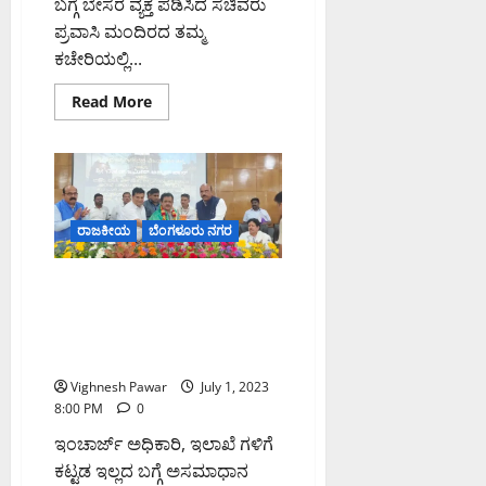
ಬಗ್ಗೆ ಬೇಸರ ವ್ಯಕ್ತ ಪಡಿಸಿದ ಸಚಿವರು
ಪ್ರವಾಸಿ ಮಂದಿರದ ತಮ್ಮ
ಕಚೇರಿಯಲ್ಲಿ...
Read
Read More
more
about
ಉಸ್ತುವಾರಿ
ಸಚಿವರ
ಕಟ್ಟಡ
ಬಳಸಿ
ಎಂದ
ಜಮೀರ್
ರಾಜಕೀಯ
ಬೆಂಗಳೂರು ನಗರ
ಅಹಮದ್
ಖಾನ್
ತಾಲೂಕು ಮಟ್ಟದಲ್ಲಿ ಕೆಡಿಪಿ ಸಭೆ ಜುಲೈ
24 ರಿಂದಲೇ ಪ್ರಾರಂಭ —
ಉಸ್ತುವಾರಿ ಸಚಿವ ಜಮೀರ್
ಅಹಮದ್ ಖಾನ್ ಘೋಷಣೆ
Vighnesh Pawar
July 1, 2023
8:00 PM
0
ಇಂಚಾರ್ಜ್ ಅಧಿಕಾರಿ, ಇಲಾಖೆ ಗಳಿಗೆ
ಕಟ್ಟಡ ಇಲ್ಲದ ಬಗ್ಗೆ ಅಸಮಾಧಾನ