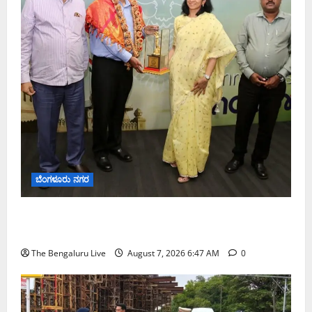
ಬೆಂಗಳೂರು ನಗರ
ಬೆಂಗಳೂರು ನಗರ ನೀರು ನಿರ್ವಹಣಾ ಮಾದರಿ ಅಧ್ಯಯನಕ್ಕೆ
ಬಿ‌ಡಬ್ಲ್ಯು‌ಎಸ್‌ಎಸ್‌ಬಿಗೆ ಮೇಘಾಲಯ ನಿಯೋಗ ಭೇಟಿ
The Bengaluru Live
August 7, 2026 6:47 AM
0