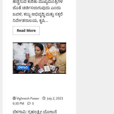
ಹೆಚ್ಚಿಸುವ ಕುರಿತು ಮುಖ್ಯಮಂತ್ರಿಗಳ
ಜೊತೆ ಚರ್ಚಿಸಲಾಗುವುದು ಎಂದು
ಜವಳಿ, ಕಬ್ಬು ಅಭಿವೃದ್ಧಿ ಮತ್ತು ಸಕ್ಕರೆ
ನಿರ್ದೇಶನಾಲಯ, ಕೃಷಿ...
Read
Read More
more
about
ಕೊಬ್ಬರಿ
ಬೆಂಬಲ
ಬೆಲೆ
ಹೆಚ್ಚುಸುವ
ಕುರಿತು
ಮುಖ್ಯಮಂತ್ರಿಗಳ
ಜೊತೆ
ಚರ್ಚೆ
ಬೆಳಗಾವಿ
–
ಸಚಿವ
ಶಿವಾನಂದ
ಸುಭದ್ರ ಸರ್ಕಾರ, ಸಮೃದ್ಧ
ಪಾಟೀಲ
ಕರ್ನಾಟಕವೇ ನಮ್ಮ ಗುರಿ; ಸಚಿವೆ ಲಕ್ಷ್ಮಿ
ಹೆಬ್ಬಾಳ್ಕರ್
Vighnesh Pawar
July 2, 2023
6:30 PM
0
ಬೆಳಗಾವಿ: ಗೃಹಲಕ್ಷ್ಮೀ ಯೋಜನೆ