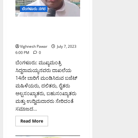
ನಾ
ಡಿ
6,
ಥ್
ಬೆಂಗಳೂರು ನಗರ
2026
8:39
August
August
Karnataka Budget 2023:
PM
6,
6,
ಸಂಪೂರ್ಣ ಜನಪರ ಬಜೆಟ್‌: ಎಂ ಬಿ
2026
2026
0
ಪಾಟೀಲ
8:50
9:26
PM
Vighnesh Pawar
July 7, 2023
PM
6:00 PM
0
0
0
ಬೆಂಗಳೂರು: ಮುಖ್ಯಮಂತ್ರಿ
ಸಿದ್ದರಾಮಯ್ಯನವರು ದಾಖಲೆಯ
14ನೇ ಬಾರಿಗೆ ಮಂಡಿಸಿರುವ ಬಜೆಟ್‌
ಮಹಿಳೆಯರು, ದಲಿತರು, ರೈತರು
ಅಲ್ಪಸಂಖ್ಯಾತರು, ಬಹುಸಂಖ್ಯಾತರು
ಮತ್ತು ಉದ್ದಿಮದಾರರು ಸೇರಿದಂತೆ
ಸಮಾಜದ...
Read
Read More
more
about
Karnataka
Budget