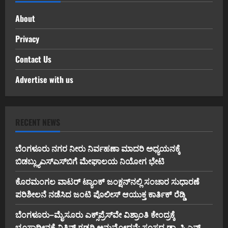
About
Privacy
Contact Us
Advertise with us
RECENT NEWS
ಬೆಂಗಳೂರು ನಗರ ನೀರು ನಿರ್ವಹಣಾ ಮಾದರಿ ಅಧ್ಯಯನಕ್ಕೆ
ಬಿ‌ಡಬ್ಲ್ಯು‌ಎಸ್‌ಎಸ್‌ಬಿಗೆ ಮೇಘಾಲಯ ನಿಯೋಗ ಭೇಟಿ
ಕೊರಮಂಗಲ ವಾಟರ್ ಟ್ಯಾಂಕ್ ಜಂಕ್ಷನ್‌ನಲ್ಲಿ ಸಂಚಾರ ಸುಧಾರಣೆ
ಪರಿಶೀಲನೆ ನಡೆಸಿದ ಜಂಟಿ ಪೊಲೀಸ್ ಆಯುಕ್ತ ಕಾರ್ತಿಕ್ ರೆಡ್ಡಿ
ಬೆಂಗಳೂರು–ಮೈಸೂರು ಎಕ್ಸ್‌ಪ್ರೆಸ್‌ವೇ ವಿಶ್ರಾಂತಿ ಕೇಂದ್ರಕ್ಕೆ
ಭೂಸ್ವಾಧೀನಕ್ಕೆ ನಿತಿನ್ ಗಡ್ಕರಿ ಅನುಮೋದನೆ: ಸಂಸದ ಡಾ. ಸಿ.ಎನ್.