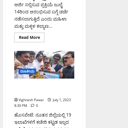
ಅರ್ಜಿ ಸಲ್ಲಿಸುವ ಪ್ರಕ್ರಿಯೆ ಜುಲೈ
14ರಿಂದ ಆರಂಭಿಸುವ ಬಗ್ಗೆ ಚರ್ಚೆ
ನಡೆಸಲಾಗುತ್ತಿದೆ ಎಂದು ಮಹಿಳಾ
ಮತ್ತು ಮಕ್ಕಳ ಕಲ್ಯಾಣ...
Read
Read More
more
about
ಸುಭದ್ರ
ಸರ್ಕಾರ,
ಸಮೃದ್ಧ
ಕರ್ನಾಟಕವೇ
ನಮ್ಮ
ಗುರಿ;
ರಾಜಕೀಯ
ಸಚಿವೆ
ಲಕ್ಷ್ಮಿ
ಹೆಬ್ಬಾಳ್ಕರ್
ಉಸ್ತುವಾರಿ ಸಚಿವರ ಕಟ್ಟಡ ಬಳಸಿ
ಎಂದ ಜಮೀರ್ ಅಹಮದ್ ಖಾನ್
Vighnesh Pawar
July 1, 2023
8:30 PM
0
ಹೊಸಪೇಟೆ: ನೂತನ ಜಿಲ್ಲೆಯಲ್ಲಿ 19
ಇಲಾಖೆಗಳಿಗೆ ಕಚೇರಿ ಕಟ್ಟಡ ಇಲ್ಲದ