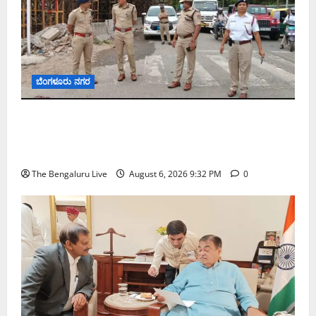
ಬೆಂಗಳೂರು ನಗರ
ಕೊರಮಂಗಲ ವಾಟರ್ ಟ್ಯಾಂಕ್ ಜಂಕ್ಷನ್‌ನಲ್ಲಿ ಸಂಚಾರ
ಸುಧಾರಣೆ ಪರಿಶೀಲನೆ ನಡೆಸಿದ ಜಂಟಿ ಪೊಲೀಸ್ ಆಯುಕ್ತ
ಕಾರ್ತಿಕ್ ರೆಡ್ಡಿ
The Bengaluru Live
August 6, 2026 9:32 PM
0