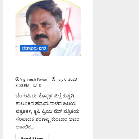
2023:
ಸಂಪೂರ್ಣ
ಜನಪರ
ಬಜೆಟ್‌:
ಎಂ
ಬಿ
ಪಾಟೀಲ
ಬೆಂಗಳೂರು ನಗರ
ಪತ್ರಕರ್ತ ಶರಣಪ್ಪ ಕುಂಬಾರ
ನಿಧನ:ಸಚಿವ ತಂಗಡಗಿ ಸಂತಾಪ
Vighnesh Pawar
July 6, 2023
3:00 PM
0
ಬೆಂಗಳೂರು: ಕೊಪ್ಪಳ ಜಿಲ್ಲೆ ಕುಷ್ಟಗಿ
ತಾಲೂಕಿನ ಹನುಮನಾಳದ ಹಿರಿಯ
ಪತ್ರಕರ್ತ, ಕೃಷಿ ಪ್ರಿಯ ವೆಬ್ ಪತ್ರಿಕೆಯ
ಸಂಪಾದಕ ಶರಣಪ್ಪ ಕುಂಬಾರ ಅವರ
ಅಕಾಲಿಕ...
Read
Read More