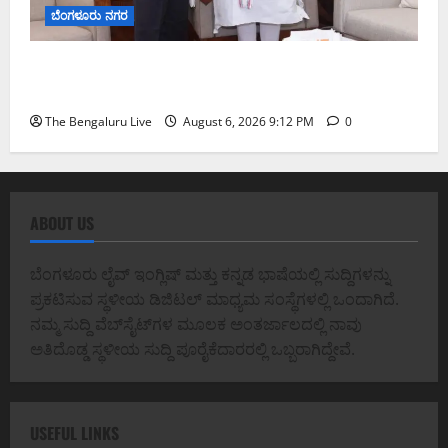
ಬೆಂಗಳೂರು ನಗರ
ಕಾಡುಗೊಲ್ಲ ಸಮುದಾಯಕ್ಕೆ ಎಸ್‌ಟಿ ಸ್ಥಾನಮಾನ ನೀಡಲು
ಅಮಿತ್ ಶಾ ಮಧ್ಯಸ್ಥಿಕೆಗೆ ವಿ. ಸೋಮಣ್ಣ ಮನವಿ
The Bengaluru Live
August 6, 2026 9:12 PM
0
ABOUT US
ಬೆಂಗಳೂರು ಲೈವ್ ಇಂಗ್ಲಿಷ್ ಮತ್ತು ಕನ್ನಡ ಭಾಷೆಯಲ್ಲಿ ಸುದ್ದಿಗಳನ್ನು
ಪ್ರಕಟಿಸುವ ಸ್ಥಳೀಯ ಡಿಜಿಟಲ್ ಮಾಧ್ಯಮ ಸಂಸ್ಥೆಗಳಲ್ಲಿ ಒಂದಾಗಿದೆ.
ನಮ್ಮ ಸುದ್ದಿ ವೆಬ್‌ಸೈಟ್‌ಗಳ ಮೂಲಕ ಅಂತರ್ಜಾಲದಲ್ಲಿ ನಾವು
ಅತಿದೊಡ್ಡ ಸ್ಥಳೀಯ ಸುದ್ದಿ ಪೂರೈಕೆದಾರರಲ್ಲಿ ಒಬ್ಬರಾಗಿದ್ದೇವೆ.
USEFUL LINKS