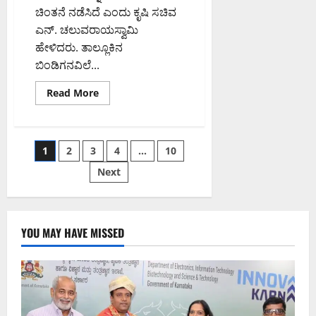
ಚಿಂತನೆ ನಡೆಸಿದೆ ಎಂದು ಕೃಷಿ ಸಚಿವ
ಎನ್. ಚಲುವರಾಯಸ್ವಾಮಿ
ಹೇಳಿದರು. ತಾಲ್ಲೂಕಿನ
ಬಿಂಡಿಗನವಿಲೆ...
Read
Read More
more
about
‘ಕೃಷಿ
ಭಾಗ್ಯ’
ಜಾರಿಗೆ
Posts
1
2
3
4
…
10
ಚಿಂತನೆ:
ಸಚಿವ
ಚಲುವರಾಯಸ್ವಾಮಿ
Next
pagination
YOU MAY HAVE MISSED