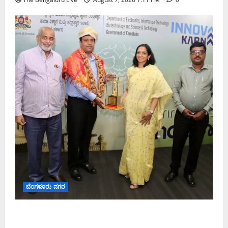
ಬೆಂಗಳೂರು ನಗರ
ಬೆಂಗಳೂರು ನಗರ ನೀರು ನಿರ್ವಹಣಾ ಮಾದರಿ ಅಧ್ಯಯನಕ್ಕೆ
ಬಿ‌ಡಬ್ಲ್ಯು‌ಎಸ್‌ಎಸ್‌ಬಿಗೆ ಮೇಘಾಲಯ ನಿಯೋಗ ಭೇಟಿ