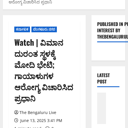
ಆರೋಗ್ಯ ವಿಚಾರಿಸಿದ ಪ್ರಧಾನಿ
PUBLISHED IN P
ಕರ್ನಾಟಕ
ಬೆಂಗಳೂರು ನಗರ
INTEREST BY
THEBENGALURUL
Watch | ವಿಮಾನ
ದುರಂತ ಸ್ಥಳಕ್ಕೆ
ಮೋದಿ ಭೇಟಿ;
ಗಾಯಾಳುಗಳ
LATEST
POST
ಆರೋಗ್ಯ ವಿಚಾರಿಸಿದ
ಪ್ರಧಾನಿ
ಬೆಳಗಾವಿ
ಬೆಂಗಳೂರು 
ಮಂಗಳೂರು
ಇಂ
The Bengaluru Live
ದು
June 13, 2025 3:41 PM
ಕ