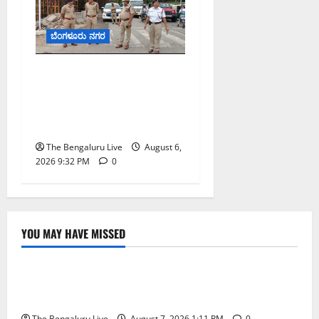
ಬೆಂಗಳೂರು ನಗರ
ಕೊರಮಂಗಲ ವಾಟರ್ ಟ್ಯಾಂಕ್
ಜಂಕ್ಷನ್‌ನಲ್ಲಿ ಸಂಚಾರ ಸುಧಾರಣೆ
ಪರಿಶೀಲನೆ ನಡೆಸಿದ ಜಂಟಿ
ಪೊಲೀಸ್ ಆಯುಕ್ತ ಕಾರ್ತಿಕ್ ರೆಡ್ಡಿ
The Bengaluru Live
August 6,
2026 9:32 PM
0
YOU MAY HAVE MISSED
ಬೆಳಗಾವಿ
ಬೆಂಗಳೂರು ನಗರ
ಮಂಗಳೂರು
ಇಂದು ಕರಾವಳಿ, ದಕ್ಷಿಣ ಒಳನಾಡು ಕರ್ನಾಟಕದಲ್ಲಿ ಭಾರೀ–
ಅತಿ ಭಾರೀ ಮಳೆ ಸಾಧ್ಯತೆ; ಹವಾಮಾನ ಇಲಾಖೆ ಎಚ್ಚರಿಕೆ
The Bengaluru Live
August 7, 2026 1:11 PM
0