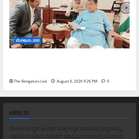
ಬೆಂಗಳೂರು ನಗರ
ಬೆಂಗಳೂರು–ಮೈಸೂರು ಎಕ್ಸ್‌ಪ್ರೆಸ್‌ವೇ ವಿಶ್ರಾಂತಿ ಕೇಂದ್ರಕ್ಕೆ
ಭೂಸ್ವಾಧೀನಕ್ಕೆ ನಿತಿನ್ ಗಡ್ಕರಿ ಅನುಮೋದನೆ: ಸಂಸದ ಡಾ.
ಸಿ.ಎನ್. ಮಂಜುನಾಥ್
The Bengaluru Live
August 6, 2026 9:26 PM
0
ABOUT US
ಬೆಂಗಳೂರು ಲೈವ್ ಇಂಗ್ಲಿಷ್ ಮತ್ತು ಕನ್ನಡ ಭಾಷೆಯಲ್ಲಿ ಸುದ್ದಿಗಳನ್ನು
ಪ್ರಕಟಿಸುವ ಸ್ಥಳೀಯ ಡಿಜಿಟಲ್ ಮಾಧ್ಯಮ ಸಂಸ್ಥೆಗಳಲ್ಲಿ ಒಂದಾಗಿದೆ.