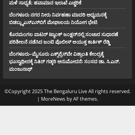
ಮಳೆ ಸಾಧ್ಯತೆ; ಹವಾಮಾನ ಇಲಾಖೆ ಎಚ್ಚರಿಕೆ
ಬೆಂಗಳೂರು ನಗರ ನೀರು ನಿರ್ವಹಣಾ ಮಾದರಿ ಅಧ್ಯಯನಕ್ಕೆ
ಬಿ‌ಡಬ್ಲ್ಯು‌ಎಸ್‌ಎಸ್‌ಬಿಗೆ ಮೇಘಾಲಯ ನಿಯೋಗ ಭೇಟಿ
ಕೊರಮಂಗಲ ವಾಟರ್ ಟ್ಯಾಂಕ್ ಜಂಕ್ಷನ್‌ನಲ್ಲಿ ಸಂಚಾರ ಸುಧಾರಣೆ
ಪರಿಶೀಲನೆ ನಡೆಸಿದ ಜಂಟಿ ಪೊಲೀಸ್ ಆಯುಕ್ತ ಕಾರ್ತಿಕ್ ರೆಡ್ಡಿ
ಬೆಂಗಳೂರು–ಮೈಸೂರು ಎಕ್ಸ್‌ಪ್ರೆಸ್‌ವೇ ವಿಶ್ರಾಂತಿ ಕೇಂದ್ರಕ್ಕೆ
ಭೂಸ್ವಾಧೀನಕ್ಕೆ ನಿತಿನ್ ಗಡ್ಕರಿ ಅನುಮೋದನೆ: ಸಂಸದ ಡಾ. ಸಿ.ಎನ್.
ಮಂಜುನಾಥ್
©Copyright 2025 The Bengaluru Live All rights reserved.
|
MoreNews
by AF themes.