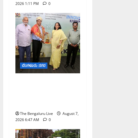
2026 1:11 PM
0
ಬೆಂಗಳೂರು ನಗರ
ಬೆಂಗಳೂರು ನಗರ ನೀರು
ನಿರ್ವಹಣಾ ಮಾದರಿ ಅಧ್ಯಯನಕ್ಕೆ
ಬಿ‌ಡಬ್ಲ್ಯು‌ಎಸ್‌ಎಸ್‌ಬಿಗೆ
ಮೇಘಾಲಯ ನಿಯೋಗ ಭೇಟಿ
The Bengaluru Live
August 7,
2026 6:47 AM
0