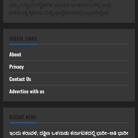
ನಮ್ಮ ಸುದ್ದಿ ವೆಬ್‌ಸೈಟ್‌ಗಳ ಮೂಲಕ ಅಂತರ್ಜಾಲದಲ್ಲಿ ನಾವು
ಅತಿದೊಡ್ಡ ಸ್ಥಳೀಯ ಸುದ್ದಿ ಪೂರೈಕೆದಾರರಲ್ಲಿ ಒಬ್ಬರಾಗಿದ್ದೇವೆ.
USEFUL LINKS
About
Privacy
Contact Us
Advertise with us
RECENT NEWS
ಇಂದು ಕರಾವಳಿ, ದಕ್ಷಿಣ ಒಳನಾಡು ಕರ್ನಾಟಕದಲ್ಲಿ ಭಾರೀ–ಅತಿ ಭಾರೀ