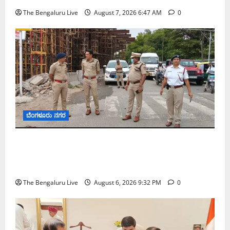
The Bengaluru Live
August 7, 2026 6:47 AM
0
ಬೆಂಗಳೂರು ನಗರ
ಕೊರಮಂಗಲ ವಾಟರ್ ಟ್ಯಾಂಕ್ ಜಂಕ್ಷನ್‌ನಲ್ಲಿ ಸಂಚಾರ
ಸುಧಾರಣೆ ಪರಿಶೀಲನೆ ನಡೆಸಿದ ಜಂಟಿ ಪೊಲೀಸ್ ಆಯುಕ್ತ
ಕಾರ್ತಿಕ್ ರೆಡ್ಡಿ
The Bengaluru Live
August 6, 2026 9:32 PM
0