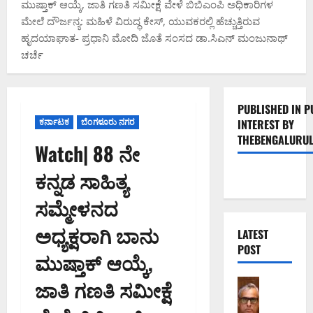
ಮುಷ್ತಾಕ್ ಆಯ್ಕೆ, ಜಾತಿ ಗಣತಿ ಸಮೀಕ್ಷೆ ವೇಳೆ ಬಿಬಿಎಂಪಿ ಅಧಿಕಾರಿಗಳ
ಮೇಲೆ ದೌರ್ಜನ್ಯ: ಮಹಿಳೆ ವಿರುದ್ಧ ಕೇಸ್, ಯುವಕರಲ್ಲಿ ಹೆಚ್ಚುತ್ತಿರುವ
ಹೃದಯಾಘಾತ- ಪ್ರಧಾನಿ ಮೋದಿ ಜೊತೆ ಸಂಸದ ಡಾ.ಸಿಎನ್ ಮಂಜುನಾಥ್
ಚರ್ಚೆ
PUBLISHED IN P
ಕರ್ನಾಟಕ
ಬೆಂಗಳೂರು ನಗರ
INTEREST BY
THEBENGALURUL
Watch| 88 ನೇ
ಕನ್ನಡ ಸಾಹಿತ್ಯ
ಸಮ್ಮೇಳನದ
ಅಧ್ಯಕ್ಷರಾಗಿ ಬಾನು
LATEST
POST
ಮುಷ್ತಾಕ್ ಆಯ್ಕೆ,
ಜಾತಿ ಗಣತಿ ಸಮೀಕ್ಷೆ
ಬೆಂಗಳೂರು 
ಕ