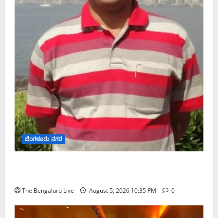
ಬೆಂಗಳೂರು ನಗರ
ಡಾ. ಜಾಫರ್ ಪಿ.ಸಿ. ಬೆಂಗಳೂರು ಮೆಟ್ರೋ ರೈಲು ನಿಗಮದ
ವ್ಯವಸ್ಥಾಪಕ ನಿರ್ದೇಶಕರಾಗಿ ನೇಮಕ
The Bengaluru Live
August 5, 2026 10:35 PM
0