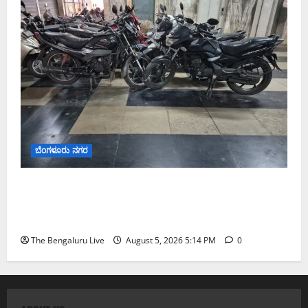
ಬೆಂಗಳೂರು ನಗರ
ವಾಣಿಜ್ಯ ಉದ್ದೇಶಕ್ಕೆ ಅಕ್ರಮವಾಗಿ ಬಳಸುತ್ತಿದ್ದ 263 ದ್ವಿಚಕ್ರ
ವಾಹನಗಳ ವಶ; ಬೆಂಗಳೂರಿನಲ್ಲಿ ಸಾರಿಗೆ ಇಲಾಖೆಯ ವಿಶೇಷ
ಕಾರ್ಯಾಚರಣೆ
The Bengaluru Live
August 5, 2026 5:14 PM
0