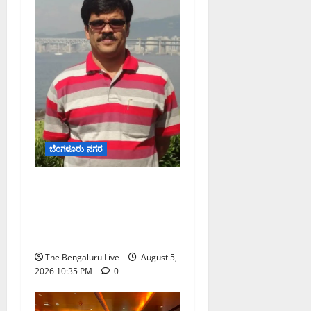
ಬೆಂಗಳೂರು ನಗರ
ಡಾ. ಜಾಫರ್ ಪಿ.ಸಿ. ಬೆಂಗಳೂರು
ಮೆಟ್ರೋ ರೈಲು ನಿಗಮದ
ವ್ಯವಸ್ಥಾಪಕ ನಿರ್ದೇಶಕರಾಗಿ
ನೇಮಕ
The Bengaluru Live
August 5,
2026 10:35 PM
0