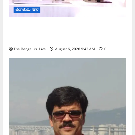
ಬೆಂಗಳೂರು ನಗರ
ಕರಡು ಮತದಾರರ ಪಟ್ಟಿಯಲ್ಲಿ ಹೆಸರು ಸೇರ್ಪಡೆಗೆ ಆಗಸ್ಟ್
7ರೊಳಗೆ ಗಣತಿ ನಮೂನೆ ಸಲ್ಲಿಸಿ: ಜಿಬಿಎ ಮುಖ್ಯ ಆಯುಕ್ತರ
ಮನವಿ
The Bengaluru Live
August 6, 2026 9:42 AM
0