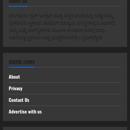
ABOUT US
ಬೆಂಗಳೂರು ಲೈವ್ ಇಂಗ್ಲಿಷ್ ಮತ್ತು ಕನ್ನಡ ಭಾಷೆಯಲ್ಲಿ ಸುದ್ದಿಗಳನ್ನು
ಪ್ರಕಟಿಸುವ ಸ್ಥಳೀಯ ಡಿಜಿಟಲ್ ಮಾಧ್ಯಮ ಸಂಸ್ಥೆಗಳಲ್ಲಿ ಒಂದಾಗಿದೆ.
ನಮ್ಮ ಸುದ್ದಿ ವೆಬ್‌ಸೈಟ್‌ಗಳ ಮೂಲಕ ಅಂತರ್ಜಾಲದಲ್ಲಿ ನಾವು
ಅತಿದೊಡ್ಡ ಸ್ಥಳೀಯ ಸುದ್ದಿ ಪೂರೈಕೆದಾರರಲ್ಲಿ ಒಬ್ಬರಾಗಿದ್ದೇವೆ.
USEFUL LINKS
About
Privacy
Contact Us
Advertise with us