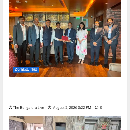
ಬೆಂಗಳೂರು ನಗರ
ಮುಂಬೈ ರೋಡ್‌ಶೋ ಎರಡನೇ ದಿನ: ಸಿಪ್ಲಾದಿಂದ ₹200
ಕೋಟಿ, ರಾಕೆಟ್ ಇಂಡಿಯಾದಿಂದ ₹100 ಕೋಟಿ ಹೂಡಿಕೆ
ಘೋಷಣೆ
The Bengaluru Live
August 5, 2026 8:22 PM
0