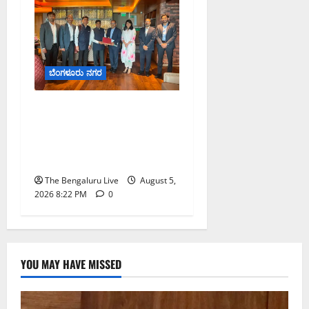
ಬೆಂಗಳೂರು ನಗರ
ಮುಂಬೈ ರೋಡ್‌ಶೋ ಎರಡನೇ
ದಿನ: ಸಿಪ್ಲಾದಿಂದ ₹200 ಕೋಟಿ,
ರಾಕೆಟ್ ಇಂಡಿಯಾದಿಂದ ₹100
ಕೋಟಿ ಹೂಡಿಕೆ ಘೋಷಣೆ
The Bengaluru Live
August 5,
2026 8:22 PM
0
YOU MAY HAVE MISSED