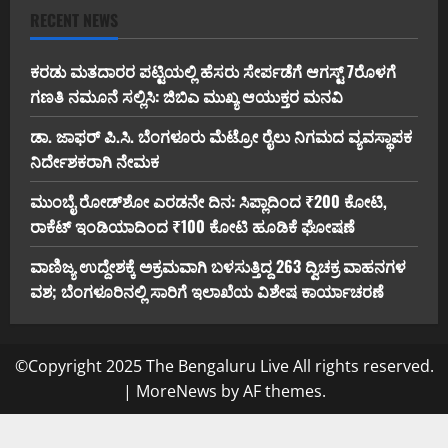
RECENT NEWS
ಕರಡು ಮತದಾರರ ಪಟ್ಟಿಯಲ್ಲಿ ಹೆಸರು ಸೇರ್ಪಡೆಗೆ ಆಗಸ್ಟ್ 7ರೊಳಗೆ
ಗಣತಿ ನಮೂನೆ ಸಲ್ಲಿಸಿ: ಜಿಬಿಎ ಮುಖ್ಯ ಆಯುಕ್ತರ ಮನವಿ
ಡಾ. ಜಾಫರ್ ಪಿ.ಸಿ. ಬೆಂಗಳೂರು ಮೆಟ್ರೋ ರೈಲು ನಿಗಮದ ವ್ಯವಸ್ಥಾಪಕ
ನಿರ್ದೇಶಕರಾಗಿ ನೇಮಕ
ಮುಂಬೈ ರೋಡ್‌ಶೋ ಎರಡನೇ ದಿನ: ಸಿಪ್ಲಾದಿಂದ ₹200 ಕೋಟಿ,
ರಾಕೆಟ್ ಇಂಡಿಯಾದಿಂದ ₹100 ಕೋಟಿ ಹೂಡಿಕೆ ಘೋಷಣೆ
ವಾಣಿಜ್ಯ ಉದ್ದೇಶಕ್ಕೆ ಅಕ್ರಮವಾಗಿ ಬಳಸುತ್ತಿದ್ದ 263 ದ್ವಿಚಕ್ರ ವಾಹನಗಳ
ವಶ; ಬೆಂಗಳೂರಿನಲ್ಲಿ ಸಾರಿಗೆ ಇಲಾಖೆಯ ವಿಶೇಷ ಕಾರ್ಯಾಚರಣೆ
©Copyright 2025 The Bengaluru Live All rights reserved.
|
MoreNews
by AF themes.