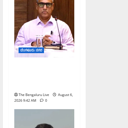
ಬೆಂಗಳೂರು ನಗರ
ಕರಡು ಮತದಾರರ ಪಟ್ಟಿಯಲ್ಲಿ
ಹೆಸರು ಸೇರ್ಪಡೆಗೆ ಆಗಸ್ಟ್
7ರೊಳಗೆ ಗಣತಿ ನಮೂನೆ ಸಲ್ಲಿಸಿ:
ಜಿಬಿಎ ಮುಖ್ಯ ಆಯುಕ್ತರ ಮನವಿ
The Bengaluru Live
August 6,
2026 9:42 AM
0