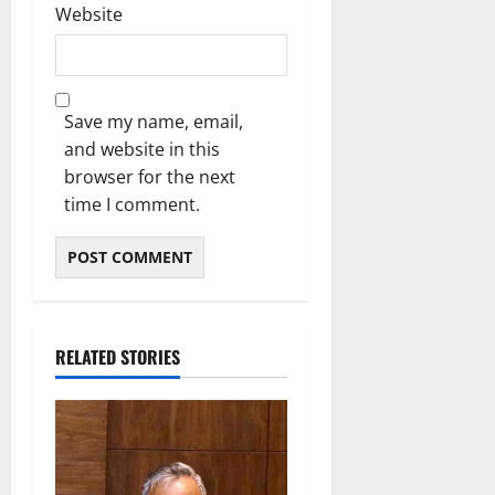
ಯ
2026
Website
ಮ
5:14
ಹಾ
PM
ಕಾ
0
ರ್
Save my name, email,
ಯಾ
ಚ
and website in this
ರ
browser for the next
ಣೆ
time I comment.
August
5,
2026
2:55
PM
RELATED STORIES
0