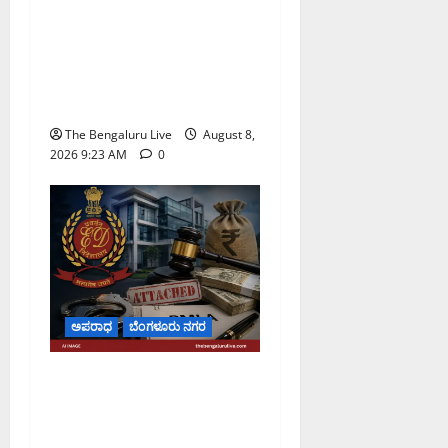
ಮಾದರಿ ತನಿಖೆ: ಐಪಿಎಸ್
ಅಧಿಕಾರಿಗಳಾದ ಡಿ. ರೂಪಾ, ಡಾ.
ಅನುಪ್ ಎ. ಶೆಟ್ಟಿ ಮತ್ತು ಎಸಿಪಿ
ರಂಗಪ್ಪ ಟಿ. ಅವರನ್ನು ಶ್ಲಾಘಿಸಿದ
ಕರ್ನಾಟಕ ಹೈಕೋರ್ಟ್
The Bengaluru Live
August 8,
2026 9:23 AM
0
ಅಪರಾಧ
ಬೆಂಗಳೂರು ನಗರ
ಡೀಪಕ್ ಕೇಬಲ್ ಬ್ಯಾಂಕ್
ವಂಚನೆ ಪ್ರಕರಣ: ₹51.28
ಕೋಟಿ ಮೌಲ್ಯದ ಆಸ್ತಿಗಳನ್ನು ಜಪ್ತಿ