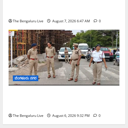
ಬೆಂಗಳೂರು ನಗರ ನೀರು ನಿರ್ವಹಣಾ ಮಾದರಿ ಅಧ್ಯಯನಕ್ಕೆ
ಬಿ‌ಡಬ್ಲ್ಯು‌ಎಸ್‌ಎಸ್‌ಬಿಗೆ ಮೇಘಾಲಯ ನಿಯೋಗ ಭೇಟಿ
The Bengaluru Live
August 7, 2026 6:47 AM
0
ಬೆಂಗಳೂರು ನಗರ
ಕೊರಮಂಗಲ ವಾಟರ್ ಟ್ಯಾಂಕ್ ಜಂಕ್ಷನ್‌ನಲ್ಲಿ ಸಂಚಾರ
ಸುಧಾರಣೆ ಪರಿಶೀಲನೆ ನಡೆಸಿದ ಜಂಟಿ ಪೊಲೀಸ್ ಆಯುಕ್ತ
ಕಾರ್ತಿಕ್ ರೆಡ್ಡಿ
The Bengaluru Live
August 6, 2026 9:32 PM
0