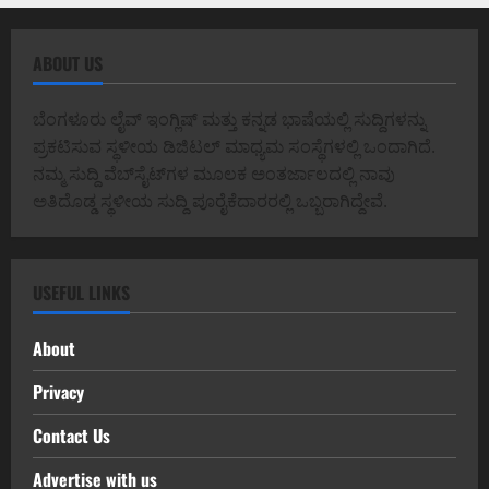
ABOUT US
ಬೆಂಗಳೂರು ಲೈವ್ ಇಂಗ್ಲಿಷ್ ಮತ್ತು ಕನ್ನಡ ಭಾಷೆಯಲ್ಲಿ ಸುದ್ದಿಗಳನ್ನು
ಪ್ರಕಟಿಸುವ ಸ್ಥಳೀಯ ಡಿಜಿಟಲ್ ಮಾಧ್ಯಮ ಸಂಸ್ಥೆಗಳಲ್ಲಿ ಒಂದಾಗಿದೆ.
ನಮ್ಮ ಸುದ್ದಿ ವೆಬ್‌ಸೈಟ್‌ಗಳ ಮೂಲಕ ಅಂತರ್ಜಾಲದಲ್ಲಿ ನಾವು
ಅತಿದೊಡ್ಡ ಸ್ಥಳೀಯ ಸುದ್ದಿ ಪೂರೈಕೆದಾರರಲ್ಲಿ ಒಬ್ಬರಾಗಿದ್ದೇವೆ.
USEFUL LINKS
About
Privacy
Contact Us
Advertise with us