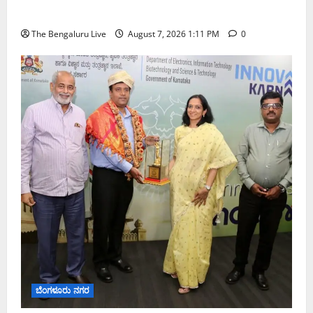
ಅತಿ ಭಾರೀ ಮಳೆ ಸಾಧ್ಯತೆ; ಹವಾಮಾನ ಇಲಾಖೆ ಎಚ್ಚರಿಕೆ
The Bengaluru Live
August 7, 2026 1:11 PM
0
ಬೆಂಗಳೂರು ನಗರ