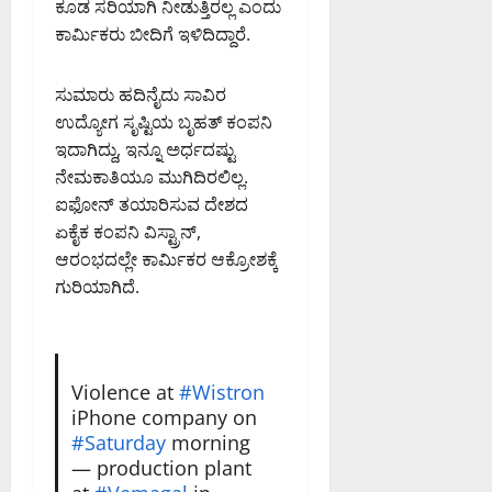
ಕೂಡ ಸರಿಯಾಗಿ ನೀಡುತ್ತಿರಲ್ಲ ಎಂದು
0
PM
ಕಾರ್ಮಿಕರು ಬೀದಿಗೆ ಇಳಿದಿದ್ದಾರೆ.
0
ಸುಮಾರು ಹದಿನೈದು ಸಾವಿರ
ಉದ್ಯೋಗ ಸೃಷ್ಟಿಯ ಬೃಹತ್ ಕಂಪನಿ
ಇದಾಗಿದ್ದು, ಇನ್ನೂ ಅರ್ಧದಷ್ಟು
ನೇಮಕಾತಿಯೂ ಮುಗಿದಿರಲಿಲ್ಲ.
ಐಫೋನ್ ತಯಾರಿಸುವ ದೇಶದ
ಏಕೈಕ ಕಂಪನಿ ವಿಸ್ಟ್ರಾನ್,
ಆರಂಭದಲ್ಲೇ ಕಾರ್ಮಿಕರ ಆಕ್ರೋಶಕ್ಕೆ
ಗುರಿಯಾಗಿದೆ.
Violence at
#Wistron
iPhone company on
#Saturday
morning
— production plant