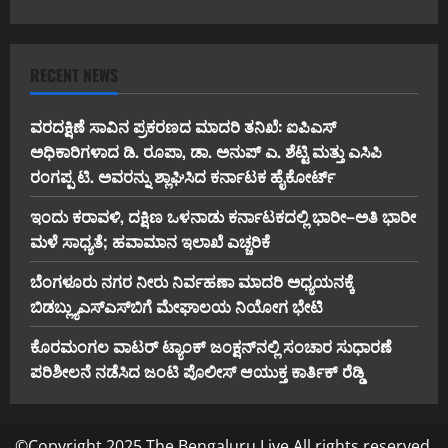
RECENT NEWS
ವರದಕ್ಷಿಣೆ ಸಾವಿನ ಪ್ರಕರಣದ ಮಾದರಿ ತನಿಖೆ: ಐಪಿಎಸ್
ಅಧಿಕಾರಿಗಳಾದ ಡಿ. ರೂಪಾ, ಡಾ. ಅನುಪ್ ಎ. ಶೆಟ್ಟಿ ಮತ್ತು ಎಸಿಪಿ
ರಂಗಪ್ಪ ಟಿ. ಅವರನ್ನು ಶ್ಲಾಘಿಸಿದ ಕರ್ನಾಟಕ ಹೈಕೋರ್ಟ್
ಇಂದು ಕರಾವಳಿ, ದಕ್ಷಿಣ ಒಳನಾಡು ಕರ್ನಾಟಕದಲ್ಲಿ ಭಾರೀ–ಅತಿ ಭಾರೀ
ಮಳೆ ಸಾಧ್ಯತೆ; ಹವಾಮಾನ ಇಲಾಖೆ ಎಚ್ಚರಿಕೆ
ಬೆಂಗಳೂರು ನಗರ ನೀರು ನಿರ್ವಹಣಾ ಮಾದರಿ ಅಧ್ಯಯನಕ್ಕೆ
ಬಿ‌ಡಬ್ಲ್ಯು‌ಎಸ್‌ಎಸ್‌ಬಿಗೆ ಮೇಘಾಲಯ ನಿಯೋಗ ಭೇಟಿ
ಕೊರಮಂಗಲ ವಾಟರ್ ಟ್ಯಾಂಕ್ ಜಂಕ್ಷನ್‌ನಲ್ಲಿ ಸಂಚಾರ ಸುಧಾರಣೆ
ಪರಿಶೀಲನೆ ನಡೆಸಿದ ಜಂಟಿ ಪೊಲೀಸ್ ಆಯುಕ್ತ ಕಾರ್ತಿಕ್ ರೆಡ್ಡಿ
©Copyright 2025 The Bengaluru Live All rights reserved.