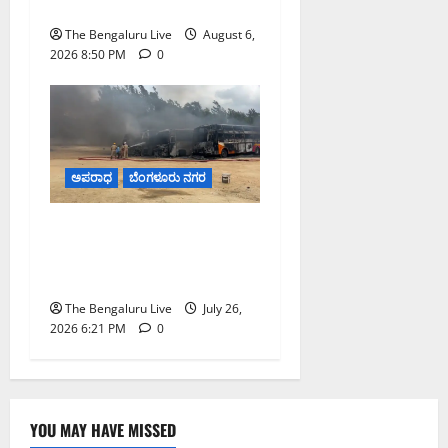
ಮಾಡಿದ ಇಡಿ
The Bengaluru Live
August 6,
2026 8:50 PM
0
ಅಪರಾಧ
ಬೆಂಗಳೂರು ನಗರ
ಆನೇಕಲ್ ಪಾರ್ಕಿಂಗ್
ಯಾರ್ಡ್‌ನಲ್ಲಿ ನಾಲ್ಕು ಖಾಸಗಿ
ಬಸ್‌ಗಳು ಬೆಂಕಿಗಾಹುತಿ
The Bengaluru Live
July 26,
2026 6:21 PM
0
YOU MAY HAVE MISSED