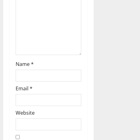
i
o
n
Name
*
Email
*
Website