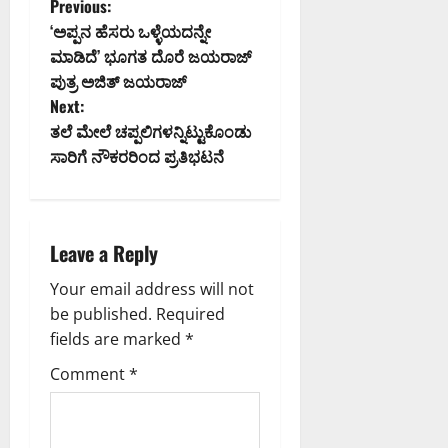
P
Previous:
‘ಅಪ್ಪನ ಹೆಸರು ಒಳ್ಳೆಯದನ್ನೇ
o
ಮಾಡಿದೆ’ ಭೂಗತ ದೊರೆ ಜಯರಾಜ್
ಪುತ್ರ ಅಜಿತ್ ಜಯರಾಜ್
s
Next:
t
ತಲೆ ಮೇಲೆ ಚಪ್ಪಲಿಗಳನ್ನಿಟ್ಟುಕೊಂಡು
ಸಾರಿಗೆ ನೌಕರರಿಂದ ಪ್ರತಿಭಟನೆ
n
a
Leave a Reply
v
Your email address will not
i
be published.
Required
g
fields are marked
*
Comment
*
a
t