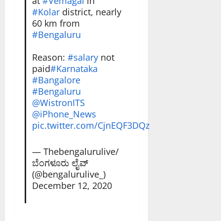
at
#Vemagal
in
#Kolar
district, nearly
60 km from
#Bengaluru
Reason:
#salary
not
paid
#Karnataka
#Bangalore
#Bengaluru
@WistronITS
@iPhone_News
pic.twitter.com/CjnEQF3DQz
— Thebengalurulive/
ಬೆಂಗಳೂರು ಲೈವ್
(@bengalurulive_)
December 12, 2020