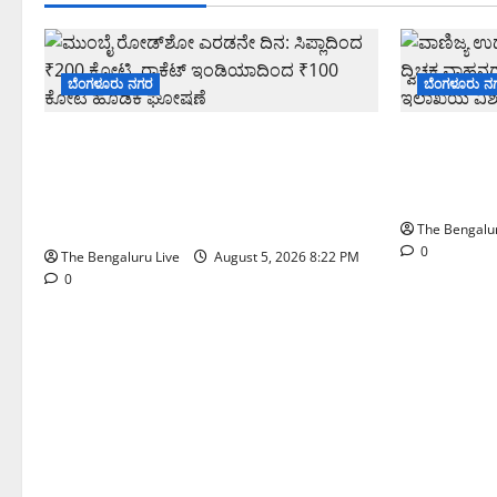
ಬೆಂಗಳೂರು ನಗರ
ಬೆಂಗಳೂರು ನ
ಮುಂಬೈ ರೋಡ್‌ಶೋ ಎರಡನೇ ದಿನ:
ವಾಣಿಜ್ಯ ಉದ್ದ
ಸಿಪ್ಲಾದಿಂದ ₹200 ಕೋಟಿ, ರಾಕೆಟ್
263 ದ್ವಿಚಕ್
ಇಂಡಿಯಾದಿಂದ ₹100 ಕೋಟಿ ಹೂಡಿಕೆ
ಸಾರಿಗೆ ಇಲ
ಘೋಷಣೆ
The Bengalur
0
The Bengaluru Live
August 5, 2026 8:22 PM
0