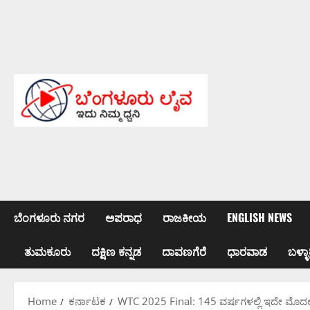
Skip
to
content
ಬೆಂಗಳೂರು ನಗರ
ಅಪರಾಧ
ರಾಜಕೀಯ
ENGLISH NEWS
ತುಮಕೂರು
ದಕ್ಷಿಣ ಕನ್ನಡ
ದಾವಣಗೆರೆ
ಧಾರವಾಡ
ಬಳ್ಳಾ
Home
ಕರ್ನಾಟಕ
WTC 2025 Final: 145 ವರ್ಷಗಳಲ್ಲಿ ಇದೇ ಮೊದಲ