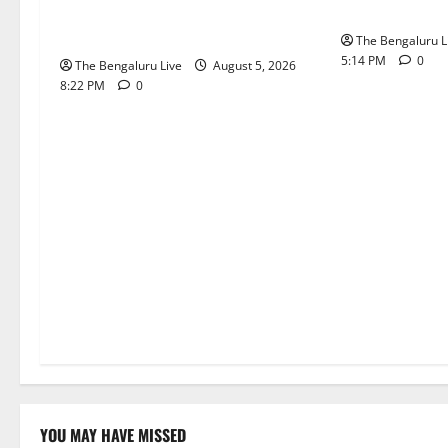
ಇಂಡಿಯಾದಿಂದ ₹100 ಕೋಟಿ ಹೂಡಿಕೆ
ವಿಶೇಷ ಕಾರ್ಯ
ಘೋಷಣೆ
The Bengaluru L
5:14 PM
0
The Bengaluru Live
August 5, 2026
8:22 PM
0
YOU MAY HAVE MISSED