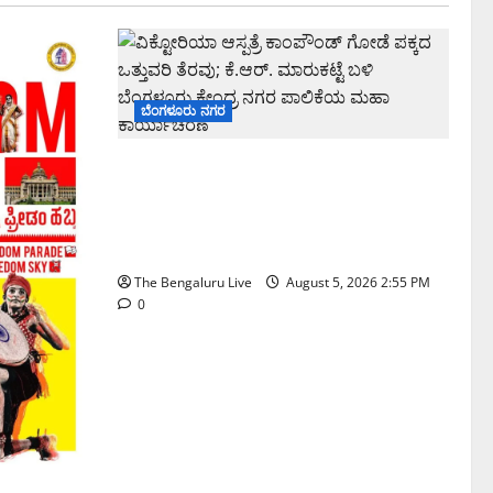
ಬೆಂಗಳೂರು ನಗರ
ವಿಕ್ಟೋರಿಯಾ ಆಸ್ಪತ್ರೆ ಕಾಂಪೌಂಡ್ ಗೋಡೆ ಪಕ್ಕದ
ಒತ್ತುವರಿ ತೆರವು; ಕೆ.ಆರ್. ಮಾರುಕಟ್ಟೆ ಬಳಿ
ಬೆಂಗಳೂರು ಕೇಂದ್ರ ನಗರ ಪಾಲಿಕೆಯ ಮಹಾ
ಕಾರ್ಯಾಚರಣೆ
The Bengaluru Live
August 5, 2026 2:55 PM
0