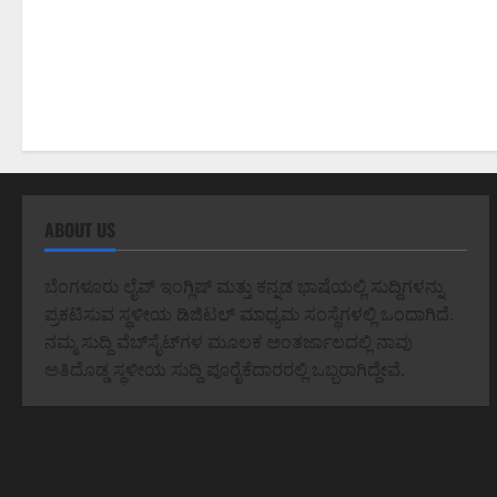
ABOUT US
ಬೆಂಗಳೂರು ಲೈವ್ ಇಂಗ್ಲಿಷ್ ಮತ್ತು ಕನ್ನಡ ಭಾಷೆಯಲ್ಲಿ ಸುದ್ದಿಗಳನ್ನು
ಪ್ರಕಟಿಸುವ ಸ್ಥಳೀಯ ಡಿಜಿಟಲ್ ಮಾಧ್ಯಮ ಸಂಸ್ಥೆಗಳಲ್ಲಿ ಒಂದಾಗಿದೆ.
ನಮ್ಮ ಸುದ್ದಿ ವೆಬ್‌ಸೈಟ್‌ಗಳ ಮೂಲಕ ಅಂತರ್ಜಾಲದಲ್ಲಿ ನಾವು
ಅತಿದೊಡ್ಡ ಸ್ಥಳೀಯ ಸುದ್ದಿ ಪೂರೈಕೆದಾರರಲ್ಲಿ ಒಬ್ಬರಾಗಿದ್ದೇವೆ.