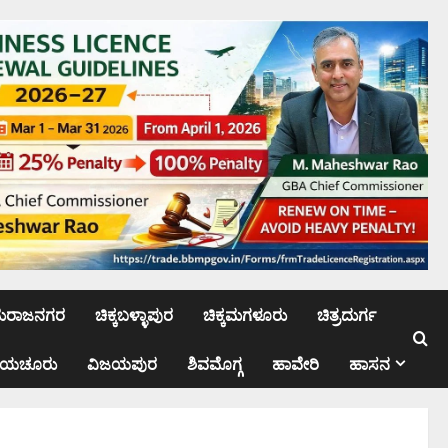
ಮರಾಜನಗರ
ಚಿಕ್ಕಬಳ್ಳಾಪುರ
ಚಿಕ್ಕಮಗಳೂರು
ಚಿತ್ರದುರ್ಗ
ಾಯಚೂರು
ವಿಜಯಪುರ
ಶಿವಮೊಗ್ಗ
ಹಾವೇರಿ
ಹಾಸನ