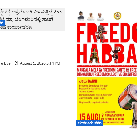
ಗರ
ೇಶಕ್ಕೆ ಅಕ್ರಮವಾಗಿ ಬಳಸುತ್ತಿದ್ದ
ರ ವಾಹನಗಳ ವಶ; ಬೆಂಗಳೂರಿನಲ್ಲಿ
ಾಖೆಯ ವಿಶೇಷ ಕಾರ್ಯಾಚರಣೆ
u Live
August 5, 2026 5:14 PM
ಬೆಂಗಳೂರು ನಗರ