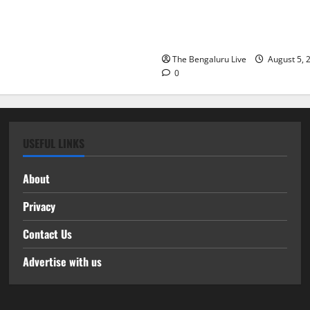
‘ಫ್ರೀಡಂ ಹಬ್ಬ’ ಘೋಷಣೆ: ವಿಧಾನ
ಇದೇ ಮೊದಲ ಬಾರಿಗೆ ಸಾರ್ವಜನಿ
ಸ್ವಾತಂತ್ರ್ಯೋತ್ಸವ ಸಂಭ್ರಮ
The Bengaluru Live
August 5, 
0
USEFUL LINKS
About
Privacy
Contact Us
Advertise with us