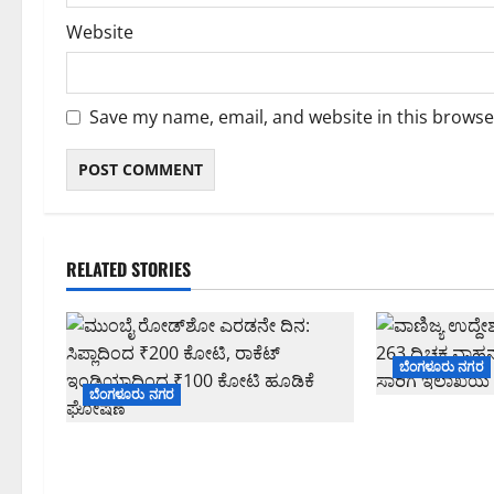
Website
Save my name, email, and website in this browse
RELATED STORIES
ಬೆಂಗಳೂರು ನಗರ
ಬೆಂಗಳೂರು ನಗರ
ವಾಣಿಜ್ಯ ಉದ್ದೇಶ
ಮುಂಬೈ ರೋಡ್‌ಶೋ ಎರಡನೇ ದಿನ:
ಬಳಸುತ್ತಿದ್ದ 26
ಸಿಪ್ಲಾದಿಂದ ₹200 ಕೋಟಿ, ರಾಕೆಟ್
ಬೆಂಗಳೂರಿನಲ್ಲಿ