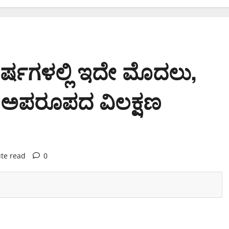
ವರ್ಷಗಳಲ್ಲಿ ಇದೇ ಮೊದಲು,
ca ಅಪರೂಪದ ವಿಲಕ್ಷಣ
te read
0