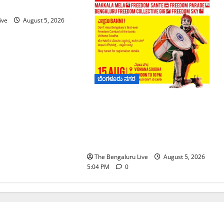
ಾಚರಣೆ
ive
August 5, 2026
ಬೆಂಗಳೂರು ನಗರ
‘ಫ್ರೀಡಂ ಹಬ್ಬ’ ಘೋಷಣೆ:
ವಿಧಾನಸೌಧದಲ್ಲಿ ಇದೇ ಮೊದಲ ಬಾರಿಗೆ
ಸಾರ್ವಜನಿಕರ ಬೃಹತ್ ಸ್ವಾತಂತ್ರ್ಯೋತ್ಸವ
ಸಂಭ್ರಮ
The Bengaluru Live
August 5, 2026
5:04 PM
0