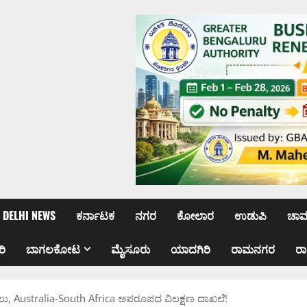
DELHI NEWS
ಕರ್ನಾಟಕ
ನಗರ
ಕೋಲಾರ
ಉಡುಪಿ
ಚಾ
ರಿ
ಬಾಗಲಕೋಟ
ಮೈಸೂರು
ಯಾದಗಿರಿ
ರಾಮನಗರ
ರ
ು, Australia-South Africa ಅಪರೂಪದ ವಿಲಕ್ಷಣ ದಾಖಲೆ!