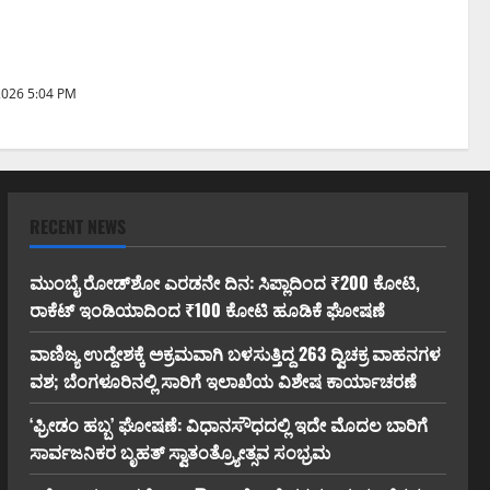
ಸೌಧದಲ್ಲಿ
ಕರ ಬೃಹತ್
2026 5:04 PM
RECENT NEWS
ಮುಂಬೈ ರೋಡ್‌ಶೋ ಎರಡನೇ ದಿನ: ಸಿಪ್ಲಾದಿಂದ ₹200 ಕೋಟಿ,
ರಾಕೆಟ್ ಇಂಡಿಯಾದಿಂದ ₹100 ಕೋಟಿ ಹೂಡಿಕೆ ಘೋಷಣೆ
ವಾಣಿಜ್ಯ ಉದ್ದೇಶಕ್ಕೆ ಅಕ್ರಮವಾಗಿ ಬಳಸುತ್ತಿದ್ದ 263 ದ್ವಿಚಕ್ರ ವಾಹನಗಳ
ವಶ; ಬೆಂಗಳೂರಿನಲ್ಲಿ ಸಾರಿಗೆ ಇಲಾಖೆಯ ವಿಶೇಷ ಕಾರ್ಯಾಚರಣೆ
‘ಫ್ರೀಡಂ ಹಬ್ಬ’ ಘೋಷಣೆ: ವಿಧಾನಸೌಧದಲ್ಲಿ ಇದೇ ಮೊದಲ ಬಾರಿಗೆ
ಸಾರ್ವಜನಿಕರ ಬೃಹತ್ ಸ್ವಾತಂತ್ರ್ಯೋತ್ಸವ ಸಂಭ್ರಮ