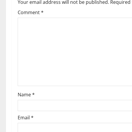
a
Your email address will not be published.
Required 
v
Comment
*
i
g
a
t
i
o
Name
*
n
Email
*