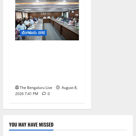
ಬೆಂಗಳೂರು ನಗರ
ನಾಗರಿಕರ ಸಮಸ್ಯೆಗಳಿಗೆ ಒಂದೇ
ಕಡೆ ಪರಿಹಾರ: ‘ನಾಗರಿಕ
ಸಹಾಯ ಕೇಂದ್ರ’ ಸ್ಥಾಪನೆಗೆ
ಬೆಂಗಳೂರು ಪೂರ್ವ ನಗರ
ಪಾಲಿಕೆ ಚಿಂತನೆ
The Bengaluru Live
August 8,
2026 7:41 PM
0
YOU MAY HAVE MISSED