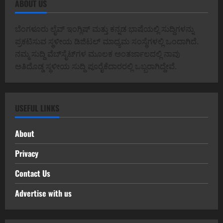
ABOUT US
ಬೆಂಗಳೂರು ಲೈವ್ ಇಂಗ್ಲಿಷ್ ಮತ್ತು ಕನ್ನಡ ಭಾಷೆಯಲ್ಲಿ ಸುದ್ದಿಗಳನ್ನು
ಪ್ರಕಟಿಸುವ ಸ್ಥಳೀಯ ಡಿಜಿಟಲ್ ಮಾಧ್ಯಮ ಸಂಸ್ಥೆಗಳಲ್ಲಿ ಒಂದಾಗಿದೆ.
ನಮ್ಮ ಸುದ್ದಿ ವೆಬ್‌ಸೈಟ್‌ಗಳ ಮೂಲಕ ಅಂತರ್ಜಾಲದಲ್ಲಿ ನಾವು
ಅತಿದೊಡ್ಡ ಸ್ಥಳೀಯ ಸುದ್ದಿ ಪೂರೈಕೆದಾರರಲ್ಲಿ ಒಬ್ಬರಾಗಿದ್ದೇವೆ.
USEFUL LINKS
About
Privacy
Contact Us
Advertise with us