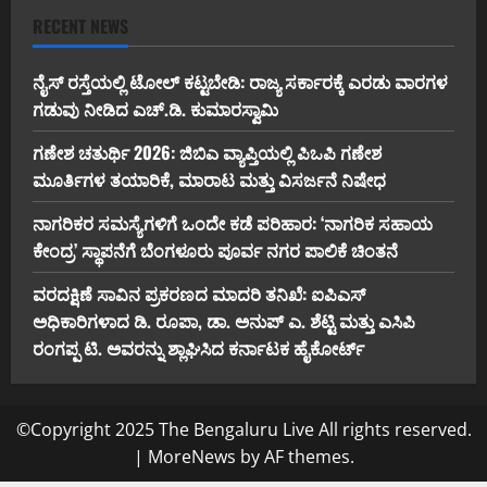
RECENT NEWS
ನೈಸ್ ರಸ್ತೆಯಲ್ಲಿ ಟೋಲ್ ಕಟ್ಟಬೇಡಿ: ರಾಜ್ಯ ಸರ್ಕಾರಕ್ಕೆ ಎರಡು ವಾರಗಳ
ಗಡುವು ನೀಡಿದ ಎಚ್.ಡಿ. ಕುಮಾರಸ್ವಾಮಿ
ಗಣೇಶ ಚತುರ್ಥಿ 2026: ಜಿಬಿಎ ವ್ಯಾಪ್ತಿಯಲ್ಲಿ ಪಿಒಪಿ ಗಣೇಶ
ಮೂರ್ತಿಗಳ ತಯಾರಿಕೆ, ಮಾರಾಟ ಮತ್ತು ವಿಸರ್ಜನೆ ನಿಷೇಧ
ನಾಗರಿಕರ ಸಮಸ್ಯೆಗಳಿಗೆ ಒಂದೇ ಕಡೆ ಪರಿಹಾರ: ‘ನಾಗರಿಕ ಸಹಾಯ
ಕೇಂದ್ರ’ ಸ್ಥಾಪನೆಗೆ ಬೆಂಗಳೂರು ಪೂರ್ವ ನಗರ ಪಾಲಿಕೆ ಚಿಂತನೆ
ವರದಕ್ಷಿಣೆ ಸಾವಿನ ಪ್ರಕರಣದ ಮಾದರಿ ತನಿಖೆ: ಐಪಿಎಸ್
ಅಧಿಕಾರಿಗಳಾದ ಡಿ. ರೂಪಾ, ಡಾ. ಅನುಪ್ ಎ. ಶೆಟ್ಟಿ ಮತ್ತು ಎಸಿಪಿ
ರಂಗಪ್ಪ ಟಿ. ಅವರನ್ನು ಶ್ಲಾಘಿಸಿದ ಕರ್ನಾಟಕ ಹೈಕೋರ್ಟ್
©Copyright 2025 The Bengaluru Live All rights reserved.
|
MoreNews
by AF themes.