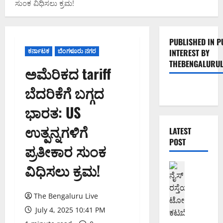
ಸುಂಕ ವಿಧಿಸಲು ಕ್ರಮ!
PUBLISHED IN P
ಕರ್ನಾಟಕ
ಬೆಂಗಳೂರು ನಗರ
INTEREST BY
THEBENGALURUL
ಅಮೆರಿಕದ tariff
ಬೆದರಿಕೆಗೆ ಬಗ್ಗದ
ಭಾರತ: US
ಉತ್ಪನ್ನಗಳಿಗೆ
LATEST
POST
ಪ್ರತೀಕಾರ ಸುಂಕ
ವಿಧಿಸಲು ಕ್ರಮ!
ಬೆಂಗಳೂರು 
ನೈ
ಸ್
The Bengaluru Live
ರ
ಸ್
July 4, 2025 10:41 PM
ತೆ