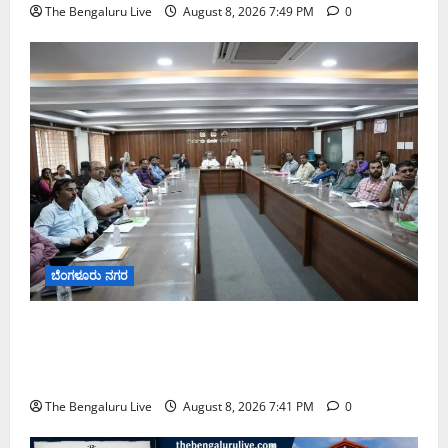
The Bengaluru Live
August 8, 2026 7:49 PM
0
ಬೆಂಗಳೂರು ನಗರ
ನಾಗರಿಕರ ಸಮಸ್ಯೆಗಳಿಗೆ ಒಂದೇ ಕಡೆ ಪರಿಹಾರ: ‘ನಾಗರಿಕ
ಸಹಾಯ ಕೇಂದ್ರ’ ಸ್ಥಾಪನೆಗೆ ಬೆಂಗಳೂರು ಪೂರ್ವ ನಗರ ಪಾಲಿಕೆ
ಚಿಂತನೆ
The Bengaluru Live
August 8, 2026 7:41 PM
0