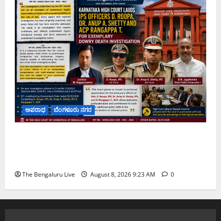
ಅಪರಾಧ
ಬೆಂಗಳೂರು ನಗರ
ವರದಕ್ಷಿಣೆ ಸಾವಿನ ಪ್ರಕರಣದ ಮಾದರಿ ತನಿಖೆ: ಐಪಿಎಸ್
ಅಧಿಕಾರಿಗಳಾದ ಡಿ. ರೂಪಾ, ಡಾ. ಅನುಪ್ ಎ. ಶೆಟ್ಟಿ ಮತ್ತು
ಎಸಿಪಿ ರಂಗಪ್ಪ ಟಿ. ಅವರನ್ನು ಶ್ಲಾಘಿಸಿದ ಕರ್ನಾಟಕ ಹೈಕೋರ್ಟ್
The Bengaluru Live
August 8, 2026 9:23 AM
0