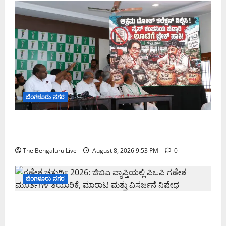
ಬೆಂಗಳೂರು ನಗರ
ನೈಸ್ ರಸ್ತೆಯಲ್ಲಿ ಟೋಲ್ ಕಟ್ಟಬೇಡಿ: ರಾಜ್ಯ ಸರ್ಕಾರಕ್ಕೆ ಎರಡು
ವಾರಗಳ ಗಡುವು ನೀಡಿದ ಎಚ್.ಡಿ. ಕುಮಾರಸ್ವಾಮಿ
The Bengaluru Live
August 8, 2026 9:53 PM
0
ಬೆಂಗಳೂರು ನಗರ
ಗಣೇಶ ಚತುರ್ಥಿ 2026: ಜಿಬಿಎ ವ್ಯಾಪ್ತಿಯಲ್ಲಿ ಪಿಒಪಿ ಗಣೇಶ
ಮೂರ್ತಿಗಳ ತಯಾರಿಕೆ, ಮಾರಾಟ ಮತ್ತು ವಿಸರ್ಜನೆ ನಿಷೇಧ