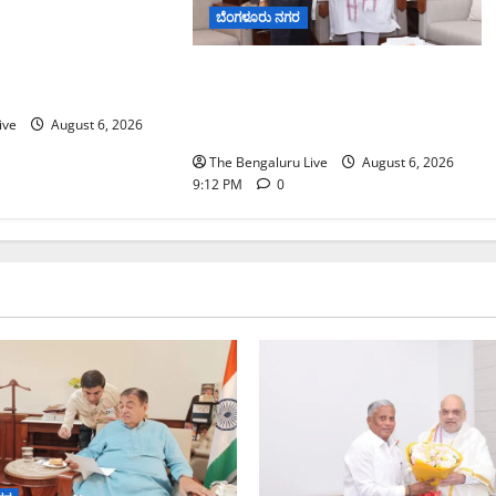
ು ಎಕ್ಸ್‌ಪ್ರೆಸ್‌ವೇ
ಬೆಂಗಳೂರು ನಗರ
್ಕೆ ಭೂಸ್ವಾಧೀನಕ್ಕೆ ನಿತಿನ್
ದನೆ: ಸಂಸದ ಡಾ.
ಕಾಡುಗೊಲ್ಲ ಸಮುದಾಯಕ್ಕೆ ಎಸ್‌ಟಿ
ನಾಥ್
ಸ್ಥಾನಮಾನ ನೀಡಲು ಅಮಿತ್ ಶಾ
ive
August 6, 2026
ಮಧ್ಯಸ್ಥಿಕೆಗೆ ವಿ. ಸೋಮಣ್ಣ ಮನವಿ
The Bengaluru Live
August 6, 2026
9:12 PM
0