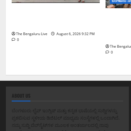
ಬೆಂಗಳೂರು ನ
ಕೊರಮಂಗಲ ವಾಟರ್ ಟ್ಯಾಂಕ್ ಜಂಕ್ಷನ್‌ನಲ್ಲಿ
ಬೆಂಗಳೂರು–ಮೈಸ
ಸಂಚಾರ ಸುಧಾರಣೆ ಪರಿಶೀಲನೆ ನಡೆಸಿದ ಜಂಟಿ
ಕೇಂದ್ರಕ್ಕೆ ಭೂಸ
ಪೊಲೀಸ್ ಆಯುಕ್ತ ಕಾರ್ತಿಕ್ ರೆಡ್ಡಿ
ಅನುಮೋದನೆ:
The Bengaluru Live
August 6, 2026 9:32 PM
ಮಂಜುನಾಥ್
0
The Bengalur
0
ABOUT US
ಬೆಂಗಳೂರು ಲೈವ್ ಇಂಗ್ಲಿಷ್ ಮತ್ತು ಕನ್ನಡ ಭಾಷೆಯಲ್ಲಿ ಸುದ್ದಿಗಳನ್ನು
ಪ್ರಕಟಿಸುವ ಸ್ಥಳೀಯ ಡಿಜಿಟಲ್ ಮಾಧ್ಯಮ ಸಂಸ್ಥೆಗಳಲ್ಲಿ ಒಂದಾಗಿದೆ.
ನಮ್ಮ ಸುದ್ದಿ ವೆಬ್‌ಸೈಟ್‌ಗಳ ಮೂಲಕ ಅಂತರ್ಜಾಲದಲ್ಲಿ ನಾವು