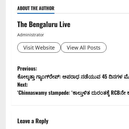
ABOUT THE AUTHOR
The Bengaluru Live
Administrator
Visit Website
View All Posts
P
Previous:
ಕೋಲ್ಕತ್ತಾ ಗ್ಯಾಂಗ್‌ರೇಪ್: ಅಪರಾಧ ನಡೆಯುವ 45 ದಿನಗಳ
o
Next:
s
‘Chinnaswamy stampede: ‘ಕಾಲ್ತುಳಿತ ದುರಂತಕ್ಕೆ RCBನೇ ಕ
t
n
Leave a Reply