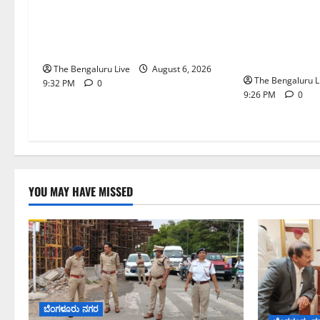
ಬೆಂಗಳೂರು–ಮೈಸೂರ
ಜಂಕ್ಷನ್‌ನಲ್ಲಿ ಸಂಚಾರ ಸುಧಾರಣೆ
ವಿಶ್ರಾಂತಿ ಕೇಂದ್ರಕ
ಪರಿಶೀಲನೆ ನಡೆಸಿದ ಜಂಟಿ ಪೊಲೀಸ್
ಗಡ್ಕರಿ ಅನುಮೋ
ಆಯುಕ್ತ ಕಾರ್ತಿಕ್ ರೆಡ್ಡಿ
ಸಿ.ಎನ್. ಮಂಜು
The Bengaluru Live
August 6, 2026
The Bengaluru L
9:32 PM
0
9:26 PM
0
YOU MAY HAVE MISSED
ಬೆಂಗಳೂರು ನಗರ