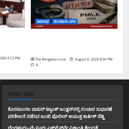
ಅಪರಾಧ
ಬೆಂಗಳೂರು ನಗರ
ಿ ಸ್ಥಾನಮಾನ
ಡೀಪಕ್ ಕೇಬಲ್ ಬ್ಯಾಂಕ್ ವಂಚನೆ ಪ್ರಕರಣ:
 ವಿ. ಸೋಮಣ್ಣ
₹51.28 ಕೋಟಿ ಮೌಲ್ಯದ ಆಸ್ತಿಗಳನ್ನು ಜಪ್ತಿ
ಮಾಡಿದ ಇಡಿ
2026 9:12 PM
The Bengaluru Live
August 6, 2026 8:50 PM
0
RECENT NEWS
ಕೊರಮಂಗಲ ವಾಟರ್ ಟ್ಯಾಂಕ್ ಜಂಕ್ಷನ್‌ನಲ್ಲಿ ಸಂಚಾರ ಸುಧಾರಣೆ
ಪರಿಶೀಲನೆ ನಡೆಸಿದ ಜಂಟಿ ಪೊಲೀಸ್ ಆಯುಕ್ತ ಕಾರ್ತಿಕ್ ರೆಡ್ಡಿ
ಬೆಂಗಳೂರು–ಮೈಸೂರು ಎಕ್ಸ್‌ಪ್ರೆಸ್‌ವೇ ವಿಶ್ರಾಂತಿ ಕೇಂದ್ರಕ್ಕೆ