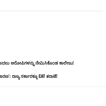
 ಮೊದಲು ಆರೋಪಿಗಳನ್ನು ನೇಮಿಸಿಕೊಂಡ ಕಾಲೇಜು!
ಾರಣ’: ರಾಜ್ಯ ಸರ್ಕಾರಕ್ಕೂ CAT ತರಾಟೆ!