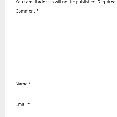
a
Your email address will not be published.
Required 
v
Comment
*
i
g
a
t
i
o
Name
*
n
Email
*