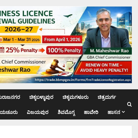
ಮರಾಜನಗರ
ಚಿಕ್ಕಬಳ್ಳಾಪುರ
ಚಿಕ್ಕಮಗಳೂರು
ಚಿತ್ರದುರ್ಗ
ಾಯಚೂರು
ವಿಜಯಪುರ
ಶಿವಮೊಗ್ಗ
ಹಾವೇರಿ
ಹಾಸನ