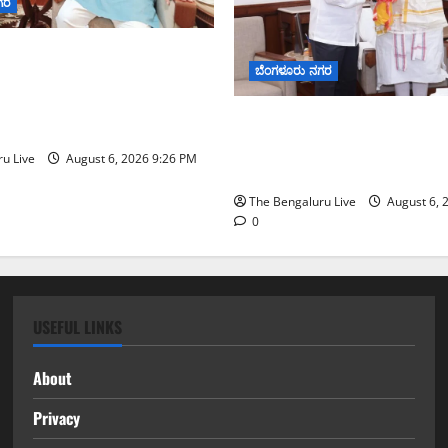
ಗರ
ೂರು ಎಕ್ಸ್‌ಪ್ರೆಸ್‌ವೇ ವಿಶ್ರಾಂತಿ
ಬೆಂಗಳೂರು ನಗರ
್ವಾಧೀನಕ್ಕೆ ನಿತಿನ್ ಗಡ್ಕರಿ
 ಸಂಸದ ಡಾ. ಸಿ.ಎನ್.
ಕಾಡುಗೊಲ್ಲ ಸಮುದಾಯಕ್ಕೆ ಎಸ್‌ಟ
ನೀಡಲು ಅಮಿತ್ ಶಾ ಮಧ್ಯಸ್ಥಿಕೆಗೆ
u Live
August 6, 2026 9:26 PM
ಮನವಿ
The Bengaluru Live
August 6, 
0
USEFUL LINKS
About
Privacy