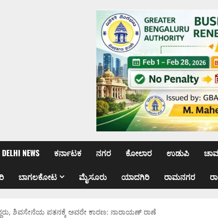
DELHI NEWS
ಕರ್ನಾಟಕ
ನಗರ
ಕೋಲಾರ
ಉಡುಪಿ
ಚಾ
ರಿ
ಬಾಗಲಕೋಟ
ಮೈಸೂರು
ಯಾದಗಿರಿ
ರಾಮನಗರ
ರ
ನೀಡಿದ್ದರು, ಶಿವಸೇನೆಯ ಪತನಕ್ಕೆ ಅವರೇ ಕಾರಣ: ನಾರಾಯಣ್ ರಾಣೆ