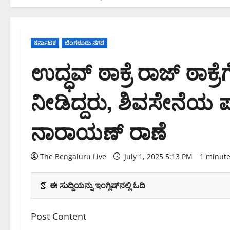
ಕರ್ನಾಟಕ
ಬೆಂಗಳೂರು ನಗರ
ಉದ್ಧವ್ ಠಾಕ್ರೆ ರಾಜ್ ಠಾಕ್ರೆ
ನೀಡಿದ್ದರು, ಶಿವಸೇನೆಯ 
ನಾರಾಯಣ್ ರಾಣೆ
The Bengaluru Live
July 1, 2025 5:13 PM
1 minute
📗
ಈ ಸುದ್ದಿಯನ್ನು ಇಂಗ್ಲಿಷ್‌ನಲ್ಲಿ ಓದಿ
Post Content