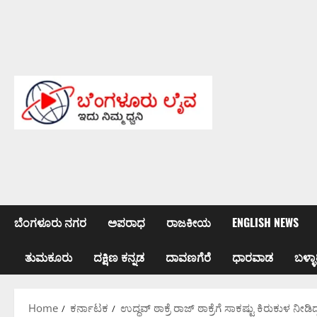
Skip
to
content
ಬೆಂಗಳೂರು ನಗರ
ಅಪರಾಧ
ರಾಜಕೀಯ
ENGLISH NEWS
ತುಮಕೂರು
ದಕ್ಷಿಣ ಕನ್ನಡ
ದಾವಣಗೆರೆ
ಧಾರವಾಡ
ಬಳ್ಳಾ
Home
ಕರ್ನಾಟಕ
ಉದ್ಧವ್ ಠಾಕ್ರೆ ರಾಜ್ ಠಾಕ್ರೆಗೆ ಸಾಕಷ್ಟು ಕಿರುಕುಳ 