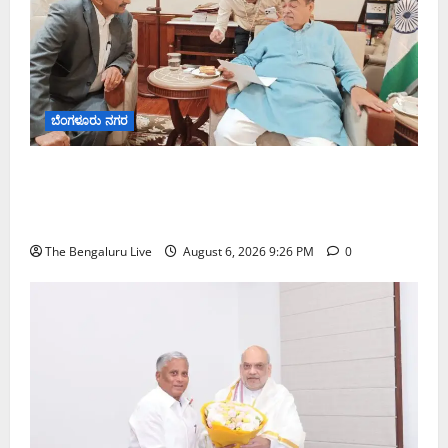
ಬೆಂಗಳೂರು ನಗರ
ಬೆಂಗಳೂರು–ಮೈಸೂರು ಎಕ್ಸ್‌ಪ್ರೆಸ್‌ವೇ ವಿಶ್ರಾಂತಿ ಕೇಂದ್ರಕ್ಕೆ
ಭೂಸ್ವಾಧೀನಕ್ಕೆ ನಿತಿನ್ ಗಡ್ಕರಿ ಅನುಮೋದನೆ: ಸಂಸದ ಡಾ.
ಸಿ.ಎನ್. ಮಂಜುನಾಥ್
The Bengaluru Live
August 6, 2026 9:26 PM
0