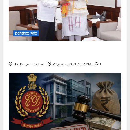
ಬೆಂಗಳೂರು ನಗರ
ಕಾಡುಗೊಲ್ಲ ಸಮುದಾಯಕ್ಕೆ ಎಸ್‌ಟಿ ಸ್ಥಾನಮಾನ ನೀಡಲು
ಅಮಿತ್ ಶಾ ಮಧ್ಯಸ್ಥಿಕೆಗೆ ವಿ. ಸೋಮಣ್ಣ ಮನವಿ
The Bengaluru Live
August 6, 2026 9:12 PM
0