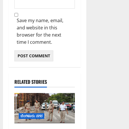
ದು
6,
6,
:
2026
2026
0
ಸ
8:50
9:26
PM
ಚಿ
Save my name, email,
PM
ವ
and website in this
0
0
ಪ್
browser for the next
ರಿ
time I comment.
ಯಾಂ
ಕ್
ಖ
ರ್
ಗೆ
RELATED STORIES
August
6,
2026
8:07
PM
ಬೆಂಗಳೂರು ನಗರ
0