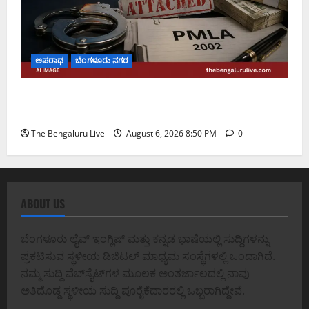
ಅಪರಾಧ
ಬೆಂಗಳೂರು ನಗರ
ಡೀಪಕ್ ಕೇಬಲ್ ಬ್ಯಾಂಕ್ ವಂಚನೆ ಪ್ರಕರಣ: ₹51.28 ಕೋಟಿ
ಮೌಲ್ಯದ ಆಸ್ತಿಗಳನ್ನು ಜಪ್ತಿ ಮಾಡಿದ ಇಡಿ
The Bengaluru Live
August 6, 2026 8:50 PM
0
ABOUT US
ಬೆಂಗಳೂರು ಲೈವ್ ಇಂಗ್ಲಿಷ್ ಮತ್ತು ಕನ್ನಡ ಭಾಷೆಯಲ್ಲಿ ಸುದ್ದಿಗಳನ್ನು
ಪ್ರಕಟಿಸುವ ಸ್ಥಳೀಯ ಡಿಜಿಟಲ್ ಮಾಧ್ಯಮ ಸಂಸ್ಥೆಗಳಲ್ಲಿ ಒಂದಾಗಿದೆ.
ನಮ್ಮ ಸುದ್ದಿ ವೆಬ್‌ಸೈಟ್‌ಗಳ ಮೂಲಕ ಅಂತರ್ಜಾಲದಲ್ಲಿ ನಾವು
ಅತಿದೊಡ್ಡ ಸ್ಥಳೀಯ ಸುದ್ದಿ ಪೂರೈಕೆದಾರರಲ್ಲಿ ಒಬ್ಬರಾಗಿದ್ದೇವೆ.