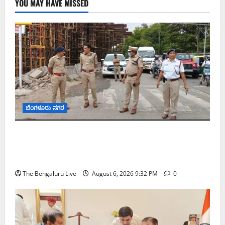
YOU MAY HAVE MISSED
ಬೆಂಗಳೂರು ನಗರ
ಕೊರಮಂಗಲ ವಾಟರ್ ಟ್ಯಾಂಕ್ ಜಂಕ್ಷನ್‌ನಲ್ಲಿ ಸಂಚಾರ
ಸುಧಾರಣೆ ಪರಿಶೀಲನೆ ನಡೆಸಿದ ಜಂಟಿ ಪೊಲೀಸ್ ಆಯುಕ್ತ
ಕಾರ್ತಿಕ್ ರೆಡ್ಡಿ
The Bengaluru Live
August 6, 2026 9:32 PM
0