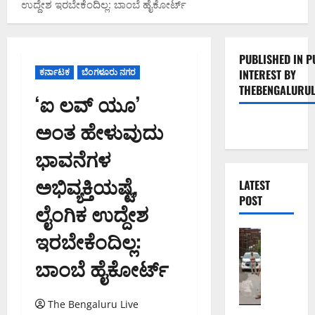
ಉದ್ದೇಶ ಇರಬೇಕೆಂದಿಲ್ಲ: ಬಾಂಬೆ ಹೈಕೋರ್ಟ್
PUBLISHED IN P
ಕರ್ನಾಟಕ
ಬೆಂಗಳೂರು ನಗರ
INTEREST BY
THEBENGALURUL
‘ಐ ಲವ್ ಯೂ’
ಅಂತ ಹೇಳುವುದು
ಭಾವನೆಗಳ
ಅಭಿವ್ಯಕ್ತಿಯಷ್ಟೆ,
LATEST
POST
ಲೈಂಗಿಕ ಉದ್ದೇಶ
ಇರಬೇಕೆಂದಿಲ್ಲ:
ಬೆಂಗಳೂರು 
ಕೊ
ಬಾಂಬೆ ಹೈಕೋರ್ಟ್
ರ
ಮಂ
ಗ
The Bengaluru Live
ಲ