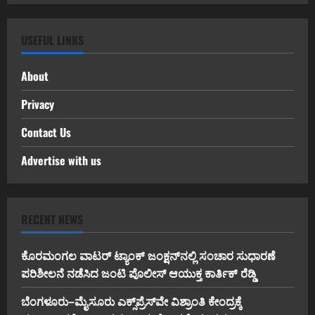
USEFUL LINKS
About
Privacy
Contact Us
Advertise with us
RECENT NEWS
ಕೊರಮಂಗಲ ವಾಟರ್ ಟ್ಯಾಂಕ್ ಜಂಕ್ಷನ್‌ನಲ್ಲಿ ಸಂಚಾರ ಸುಧಾರಣೆ
ಪರಿಶೀಲನೆ ನಡೆಸಿದ ಜಂಟಿ ಪೊಲೀಸ್ ಆಯುಕ್ತ ಕಾರ್ತಿಕ್ ರೆಡ್ಡಿ
ಬೆಂಗಳೂರು–ಮೈಸೂರು ಎಕ್ಸ್‌ಪ್ರೆಸ್‌ವೇ ವಿಶ್ರಾಂತಿ ಕೇಂದ್ರಕ್ಕೆ