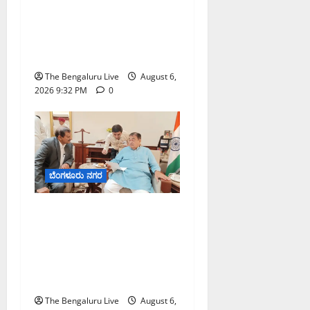
ಕೊರಮಂಗಲ ವಾಟರ್ ಟ್ಯಾಂಕ್
ಜಂಕ್ಷನ್‌ನಲ್ಲಿ ಸಂಚಾರ ಸುಧಾರಣೆ
ಪರಿಶೀಲನೆ ನಡೆಸಿದ ಜಂಟಿ
ಪೊಲೀಸ್ ಆಯುಕ್ತ ಕಾರ್ತಿಕ್ ರೆಡ್ಡಿ
The Bengaluru Live
August 6,
2026 9:32 PM
0
ಬೆಂಗಳೂರು ನಗರ
ಬೆಂಗಳೂರು–ಮೈಸೂರು
ಎಕ್ಸ್‌ಪ್ರೆಸ್‌ವೇ ವಿಶ್ರಾಂತಿ ಕೇಂದ್ರಕ್ಕೆ
ಭೂಸ್ವಾಧೀನಕ್ಕೆ ನಿತಿನ್ ಗಡ್ಕರಿ
ಅನುಮೋದನೆ: ಸಂಸದ ಡಾ.
ಸಿ.ಎನ್. ಮಂಜುನಾಥ್
The Bengaluru Live
August 6,