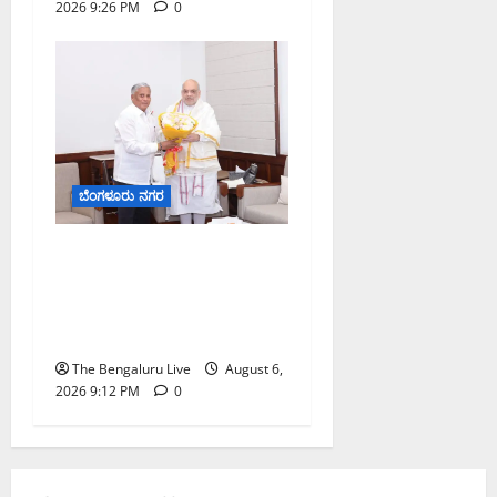
2026 9:26 PM
0
ಬೆಂಗಳೂರು ನಗರ
ಕಾಡುಗೊಲ್ಲ ಸಮುದಾಯಕ್ಕೆ
ಎಸ್‌ಟಿ ಸ್ಥಾನಮಾನ ನೀಡಲು
ಅಮಿತ್ ಶಾ ಮಧ್ಯಸ್ಥಿಕೆಗೆ ವಿ.
ಸೋಮಣ್ಣ ಮನವಿ
The Bengaluru Live
August 6,
2026 9:12 PM
0