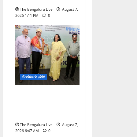
ಎಚ್ಚರಿಕೆ
The Bengaluru Live
August 7,
2026 1:11 PM
0
ಬೆಂಗಳೂರು ನಗರ
ಬೆಂಗಳೂರು ನಗರ ನೀರು
ನಿರ್ವಹಣಾ ಮಾದರಿ ಅಧ್ಯಯನಕ್ಕೆ
ಬಿ‌ಡಬ್ಲ್ಯು‌ಎಸ್‌ಎಸ್‌ಬಿಗೆ
ಮೇಘಾಲಯ ನಿಯೋಗ ಭೇಟಿ
The Bengaluru Live
August 7,
2026 6:47 AM
0