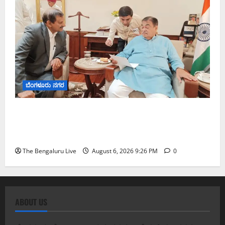
ಬೆಂಗಳೂರು ನಗರ
ಬೆಂಗಳೂರು–ಮೈಸೂರು ಎಕ್ಸ್‌ಪ್ರೆಸ್‌ವೇ ವಿಶ್ರಾಂತಿ ಕೇಂದ್ರಕ್ಕೆ
ಭೂಸ್ವಾಧೀನಕ್ಕೆ ನಿತಿನ್ ಗಡ್ಕರಿ ಅನುಮೋದನೆ: ಸಂಸದ ಡಾ.
ಸಿ.ಎನ್. ಮಂಜುನಾಥ್
The Bengaluru Live
August 6, 2026 9:26 PM
0
ABOUT US