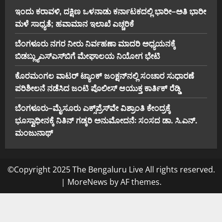
ಇಂದು ಕರಾವಳಿ, ದಕ್ಷಿಣ ಒಳನಾಡು ಕರ್ನಾಟಕದಲ್ಲಿ ಭಾರೀ–ಅತಿ ಭಾರೀ
ಮಳೆ ಸಾಧ್ಯತೆ; ಹವಾಮಾನ ಇಲಾಖೆ ಎಚ್ಚರಿಕೆ
ಬೆಂಗಳೂರು ನಗರ ನೀರು ನಿರ್ವಹಣಾ ಮಾದರಿ ಅಧ್ಯಯನಕ್ಕೆ
ಬಿ‌ಡಬ್ಲ್ಯು‌ಎಸ್‌ಎಸ್‌ಬಿಗೆ ಮೇಘಾಲಯ ನಿಯೋಗ ಭೇಟಿ
ಕೊರಮಂಗಲ ವಾಟರ್ ಟ್ಯಾಂಕ್ ಜಂಕ್ಷನ್‌ನಲ್ಲಿ ಸಂಚಾರ ಸುಧಾರಣೆ
ಪರಿಶೀಲನೆ ನಡೆಸಿದ ಜಂಟಿ ಪೊಲೀಸ್ ಆಯುಕ್ತ ಕಾರ್ತಿಕ್ ರೆಡ್ಡಿ
ಬೆಂಗಳೂರು–ಮೈಸೂರು ಎಕ್ಸ್‌ಪ್ರೆಸ್‌ವೇ ವಿಶ್ರಾಂತಿ ಕೇಂದ್ರಕ್ಕೆ
ಭೂಸ್ವಾಧೀನಕ್ಕೆ ನಿತಿನ್ ಗಡ್ಕರಿ ಅನುಮೋದನೆ: ಸಂಸದ ಡಾ. ಸಿ.ಎನ್.
ಮಂಜುನಾಥ್
©Copyright 2025 The Bengaluru Live All rights reserved.
|
MoreNews
by AF themes.