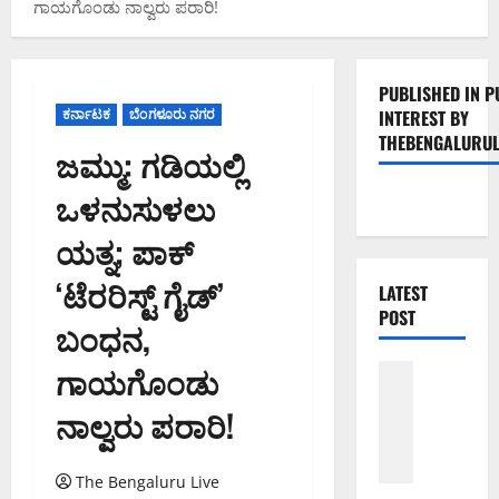
ಗಾಯಗೊಂಡು ನಾಲ್ವರು ಪರಾರಿ!
PUBLISHED IN P
ಕರ್ನಾಟಕ
ಬೆಂಗಳೂರು ನಗರ
INTEREST BY
THEBENGALURUL
ಜಮ್ಮು: ಗಡಿಯಲ್ಲಿ
ಒಳನುಸುಳಲು
ಯತ್ನ; ಪಾಕ್
‘ಟೆರರಿಸ್ಟ್ ಗೈಡ್’
LATEST
POST
ಬಂಧನ,
ಗಾಯಗೊಂಡು
ಬೆಳಗಾವಿ
ಬೆಂಗಳೂರು 
ನಾಲ್ವರು ಪರಾರಿ!
ಮಂಗಳೂರು
ಇಂ
ದು
The Bengaluru Live
ಕ