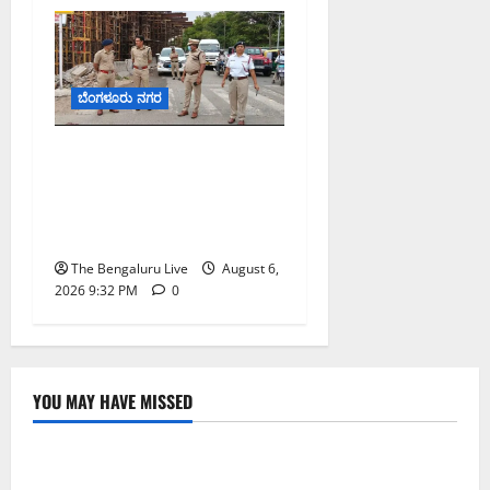
ಬೆಂಗಳೂರು ನಗರ
ಕೊರಮಂಗಲ ವಾಟರ್ ಟ್ಯಾಂಕ್
ಜಂಕ್ಷನ್‌ನಲ್ಲಿ ಸಂಚಾರ ಸುಧಾರಣೆ
ಪರಿಶೀಲನೆ ನಡೆಸಿದ ಜಂಟಿ
ಪೊಲೀಸ್ ಆಯುಕ್ತ ಕಾರ್ತಿಕ್ ರೆಡ್ಡಿ
The Bengaluru Live
August 6,
2026 9:32 PM
0
YOU MAY HAVE MISSED
ಬೆಳಗಾವಿ
ಬೆಂಗಳೂರು ನಗರ
ಮಂಗಳೂರು
ಇಂದು ಕರಾವಳಿ, ದಕ್ಷಿಣ ಒಳನಾಡು ಕರ್ನಾಟಕದಲ್ಲಿ ಭಾರೀ–