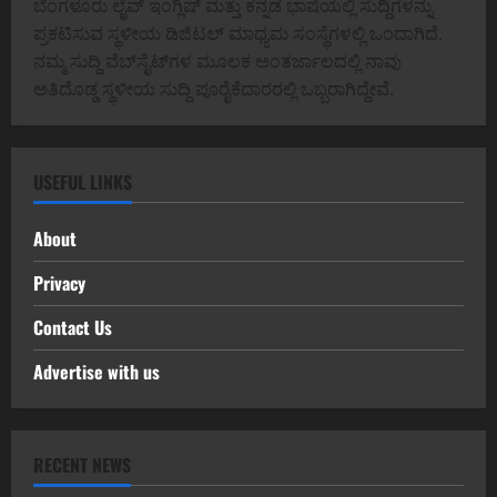
ಬೆಂಗಳೂರು ಲೈವ್ ಇಂಗ್ಲಿಷ್ ಮತ್ತು ಕನ್ನಡ ಭಾಷೆಯಲ್ಲಿ ಸುದ್ದಿಗಳನ್ನು
ಪ್ರಕಟಿಸುವ ಸ್ಥಳೀಯ ಡಿಜಿಟಲ್ ಮಾಧ್ಯಮ ಸಂಸ್ಥೆಗಳಲ್ಲಿ ಒಂದಾಗಿದೆ.
ನಮ್ಮ ಸುದ್ದಿ ವೆಬ್‌ಸೈಟ್‌ಗಳ ಮೂಲಕ ಅಂತರ್ಜಾಲದಲ್ಲಿ ನಾವು
ಅತಿದೊಡ್ಡ ಸ್ಥಳೀಯ ಸುದ್ದಿ ಪೂರೈಕೆದಾರರಲ್ಲಿ ಒಬ್ಬರಾಗಿದ್ದೇವೆ.
USEFUL LINKS
About
Privacy
Contact Us
Advertise with us
RECENT NEWS