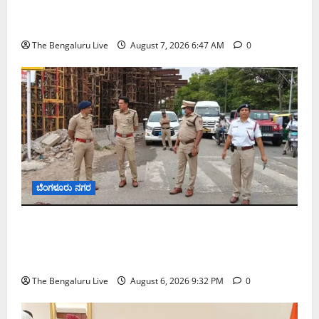
ಬೆಂಗಳೂರು ನಗರ ನೀರು ನಿರ್ವಹಣಾ ಮಾದರಿ ಅಧ್ಯಯನಕ್ಕೆ
ಬಿ‌ಡಬ್ಲ್ಯು‌ಎಸ್‌ಎಸ್‌ಬಿಗೆ ಮೇಘಾಲಯ ನಿಯೋಗ ಭೇಟಿ
The Bengaluru Live
August 7, 2026 6:47 AM
0
ಬೆಂಗಳೂರು ನಗರ
ಕೊರಮಂಗಲ ವಾಟರ್ ಟ್ಯಾಂಕ್ ಜಂಕ್ಷನ್‌ನಲ್ಲಿ ಸಂಚಾರ
ಸುಧಾರಣೆ ಪರಿಶೀಲನೆ ನಡೆಸಿದ ಜಂಟಿ ಪೊಲೀಸ್ ಆಯುಕ್ತ
ಕಾರ್ತಿಕ್ ರೆಡ್ಡಿ
The Bengaluru Live
August 6, 2026 9:32 PM
0