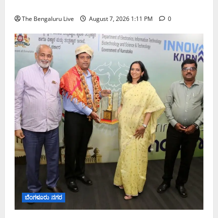
ಅತಿ ಭಾರೀ ಮಳೆ ಸಾಧ್ಯತೆ; ಹವಾಮಾನ ಇಲಾಖೆ ಎಚ್ಚರಿಕೆ
The Bengaluru Live
August 7, 2026 1:11 PM
0
ಬೆಂಗಳೂರು ನಗರ